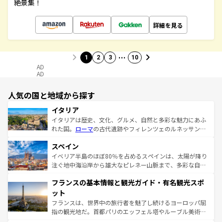
絶景集！
詳細を見る
…
1
2
3
10
AD
AD
人気の国と地域から探す
イタリア
イタリアは歴史、文化、グルメ、自然と多彩な魅力にあふ
れた国。
ローマ
の古代遺跡やフィレンツェのルネッサンス
美術、ヴェネツィアの運河など、歴史あるスポットはもち
スペイン
ろん、トスカーナの美しい田園風景やアマルフィ海岸の絶
景など、自然景観も見逃せない。観光の合間には、本場の
イベリア半島のほぼ80％を占めるスペインは、太陽が降り
ピザやパスタなど、絶品のイタリア料理を堪能することも
注ぐ地中海沿岸から雄大なピレネー山脈まで、多彩な自然
できる。朝目覚めてから夜眠るまで、すべての瞬間を楽し
と文化が詰まったヨーロッパ屈指の旅行先だ。多様な地域
フランスの基本情報と観光ガイド・有名観光スポ
ませてくれるイタリアで、忘れられない旅をしてみよう！
文化が根付くこの国では、情熱的なフラメンコ、熱気あふ
なお、新着のイタリア情報は
コンテンツ一覧
を参照してほ
れる闘牛、そして美味しいタパスが生活の一部となってい
ット
しい。
る。首都マドリードの洗練された雰囲気や、バルセロナの
フランスは、世界中の旅行者を魅了し続けるヨーロッパ屈
アートに溢れた街角から、地方では古代ローマ遺跡や中世
指の観光地だ。首都パリのエッフェル塔やルーブル美術館
の城塞都市、穏やかなビーチリゾートまで多彩な表情を見
といった象徴的なスポットから、田舎町の古風な美しさま