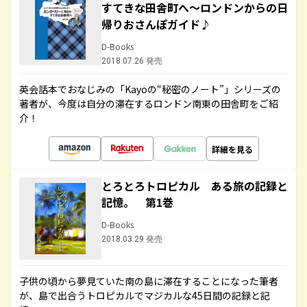
すてきな田舎町へ～ロンドンからの日
帰りおさんぽガイド♪
D-Books
2018.07.26 発売
英会話本でおなじみの「Kayoの“秘密のノート”」シリーズの
著者が、今度は自分の滞在するロンドン南東の田舎町をご紹
介！
詳細を見る
とろとろトロピカル ある旅の記録と
記憶。 第1巻
D-Books
2018.03.29 発売
子供の頃から夢見ていた南の島に滞在することになった筆者
が、島で出合うトロピカルでマジカルな45日間の記録と記