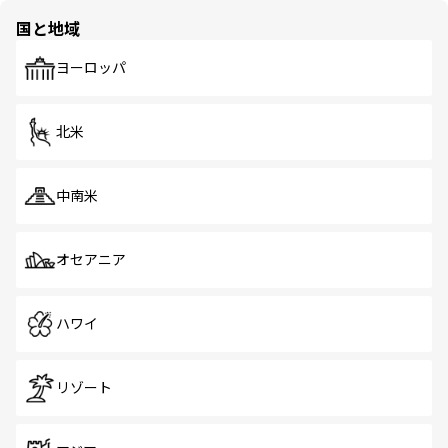
の多様性あふれるカラフルな町は、どこを歩いても新しい
国と地域
発見がある。さらに、治安のよさや充実した公共交通機関
も、旅行者にとっては魅力的なポイント。グルメも豊富
で、ホーカーズは地元の風情を楽しめる外せないスポット
ヨーロッパ
だ。訪れる人を飽きさせないシンガポールで、多様な魅力
を体感しよう。 なお、新着のシンガポール情報は
コンテン
ツ一覧
を参照してほしい。
北米
中南米
オセアニア
ハワイ
リゾート