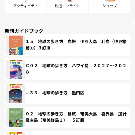
アクティビティ
鉄道・フライト
ショップ
新刊ガイドブック
１５ 地球の歩き方 島旅 伊豆大島 利島（伊豆諸
島①）３訂版
Ｃ０２ 地球の歩き方 ハワイ島 ２０２７～２０２
８
Ｊ３３ 地球の歩き方 墨田区
０２ 地球の歩き方 島旅 奄美大島 喜界島 加計
呂麻島（奄美群島１） ５訂版