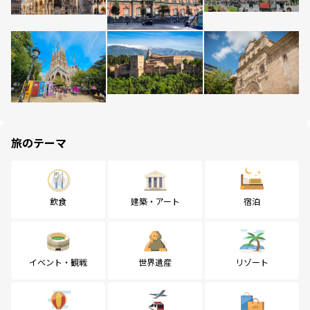
旅のテーマ
飲食
建築・アート
宿泊
イベント・観戦
世界遺産
リゾート