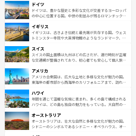
せる。地方によって風土や気候が異なるスペインはその個
ドイツ
で、幅広い魅力が詰まっている。華麗な宮殿、歴史的な大
性で訪れる人を魅了する。 なお、新着のスペイン情報は
コ
聖堂、美しいビーチ、そして豊かな自然が、訪れる者を心
ドイツは、豊かな歴史と多彩な文化が交差するヨーロッパ
ンテンツ一覧
を参照してほしい。
から魅了する。また、フランスは美食の国としても知ら
の中心に位置する国。中世の街並みが残るロマンチック街
れ、フランス料理はユネスコ無形文化遺産にも登録されて
道から、未来を先取りするようなモダンな都市まで多様な
イギリス
いる。シャンパンの発祥地であるランス、プロヴァンスの
顔を持つこの国は、どこを歩いても飽きることがない。ベ
香り高いラベンダー畑など、多彩な楽しみ方が可能だ。さ
ルリンの文化的活気、バイエルン州のアルプスの絶景、そ
イギリスは、古きよき伝統と最先端が共存する国。ウェス
らに、パリ以外の地域にも魅力が溢れており、どの街角に
してライン川沿いのワイン畑といった風景は必見。ビール
トミンスター寺院や大英博物館のようなランドマーク、歴
も豊かな歴史と文化が息づいている。パリ以外の個性あふ
とソーセージを味わいながら地元の人と過ごす楽しい時間
史ある大学都市、美しい丘陵地帯や牧歌的な風景など、エ
れる地方に足を運ぶとそれぞれで全く異なる文化を体験で
スイス
は、お酒好きな人にはぜひ体験してほしい。 なお、新着の
リアごとに異なる魅力がある。また、優雅なアフタヌーン
きるだろう。 なお、新着のフランス情報は
コンテンツ一覧
ドイツ情報は
コンテンツ一覧
を参照してほしい。
ティー、ビール好きにはたまらない英国パブ、サッカー観
スイスの国土面積は九州ほどの広さだが、運行時刻が正確
を参照してほしい。
戦など、本場だからこそできる体験も豊富。イギリスを旅
な交通網が整備されており、初心者でも安心して個人旅行
して楽しみつくそう。 なお、新着のイギリス情報は
コンテ
を楽しめる。日本同様に時刻表どおりの旅が可能だ。中世
アメリカ
ンツ一覧
を参照してほしい。
の建物がそのまま残る町や、スイスならではのユニークな
博物館もあり、アルプス観光だけでなく町歩きも満喫する
アメリカ合衆国は、広大な土地と多様な文化が魅力の国。
ことができる。国民の所得が高いため物価も高いが、旅行
東海岸の都市部から西海岸のカリフォルニアまで、訪れる
者向けの交通パス提供のサービスもあり、うまく活用すれ
場所ごとに異なる風景と体験が待っている。ニューヨーク
ハワイ
ば市内交通費無料で観光を楽しむこともできる。 なお、新
のような巨大都市は、観光、ショッピング、エンターテイ
着のスイス情報は
コンテンツ一覧
を参照してほしい。
ンメントが詰まった刺激的なスポットだ。一方、アメリカ
年間を通じて温暖な気候に恵まれ、多くの島で構成される
西部には大自然が広がり、グランドキャニオンやイエロー
ハワイは、どの島も独自の魅力をもっている。大自然の神
ストーン国立公園といった絶景が堪能できる。さらに、南
秘を感じたいなら、火山が生み出した壮大な景観を誇るハ
オーストラリア
部のニューオーリンズでは、音楽と美食が融合した独特の
ワイ島は見逃せない。また、定番の観光地といえばオアフ
文化が魅力。旅行者はアメリカの各地域で異なる魅力を楽
島だが、静かな自然を求めるならマウイ島やカウアイ島が
オーストラリアは、壮大な自然と多様な文化が魅力の国。
しみながら、その多様性と豊かな歴史を感じることができ
おすすめ。エメラルドグリーンに輝く海をはじめ、豊かな
シドニーのシンボルであるシドニー・オペラハウス、オー
るだろう。車でのロードトリップや列車の旅も、アメリカ
文化や歴史が息づいている。「アロハスピリット」と呼ば
ストラリア東海岸北部に広がる大サンゴ礁地帯グレートバ