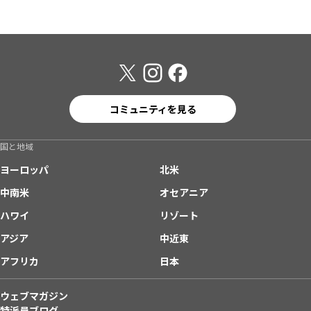
コミュニティを見る
国と地域
ヨーロッパ
北米
中南米
オセアニア
ハワイ
リゾート
アジア
中近東
アフリカ
日本
ウェブマガジン
特派員ブログ