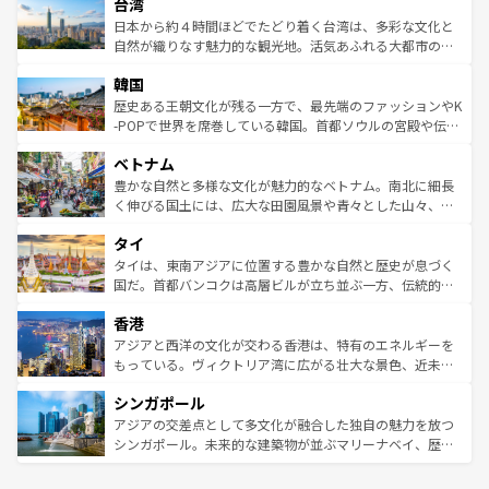
ならではの贅沢な旅のスタイルだ。 なお、新着のアメリカ
台湾
れるおもてなしの心で訪れる人々を迎えてくれるハワイの
リアリーフや大陸中央部にそびえるウルル（エアーズロッ
情報は
コンテンツ一覧
を参照してほしい。
人々、おいしいローカルフードやハワイアンミュージッ
ク）、タスマニアの美しい原生林やケアンズの熱帯雨林な
日本から約４時間ほどでたどり着く台湾は、多彩な文化と
ク、伝統的なフラダンスなど、すべてがハワイの魅力を彩
ど、見どころがたくさん。また、カフェやワイン、オージ
自然が織りなす魅力的な観光地。活気あふれる大都市の台
っている。訪れるたびに新しい発見と感動が待っているハ
ービーフなどの食文化も豊かで、美味しいものであふれて
北やノスタルジックな町並みが人気な九份（ジォウフェ
ワイを、存分に味わってほしい。 なお、新着のハワイ情報
韓国
いる。アクティビティも充実しており、サーフィンやダイ
ン）、静ひつな山岳地帯である台湾東部など、都市の喧騒
は
コンテンツ一覧
を参照してほしい。
ビング、ハイキングなど、アウトドア好きにはたまらな
と山間の静けさが共存しており、訪れる人に新しい発見と
歴史ある王朝文化が残る一方で、最先端のファッションやK
い。オーストラリアの多彩な魅力を存分に味わいつくそ
驚きをもたらしてくれる。また、奥深い台湾の食文化も魅
-POPで世界を席巻している韓国。首都ソウルの宮殿や伝統
う。 なお、新着のオーストラリア情報は
コンテンツ一覧
を
力で、夜市などの屋台グルメから高級料理、ヘルシーで美
家屋が並ぶエリアでは韓国の歴史と文化に浸ることがで
参照してほしい。
ベトナム
容にもいいと評判のスイーツなど、バラエティ豊かな料理
き、地方に足を延ばせば四季折々の自然美を楽しむことが
が味わえる。 なお、新着の台湾情報は
コンテンツ一覧
を参
できる。そして、キムチや焼肉、絶品のストリートフード
豊かな自然と多様な文化が魅力的なベトナム。南北に細長
照してほしい。
まで、さまざまな韓国料理が待っている。夜には、韓国な
く伸びる国土には、広大な田園風景や青々とした山々、世
らではのナイトライフも堪能できる。あたたかいホスピタ
界遺産に登録された壮大な自然景観が点在し、都市部では
タイ
リティに包まれながら、韓国の多彩な魅力を心ゆくまで味
急速な発展と共に伝統が息づく。ハノイの古い町並みやホ
わってみてほしい。 なお、新着の韓国情報は
コンテンツ一
ーチミン市のフランス統治時代の建物も、独特の雰囲気を
タイは、東南アジアに位置する豊かな自然と歴史が息づく
覧
を参照してほしい。
醸し出している。また、バラエティの豊かさとおいしさで
国だ。首都バンコクは高層ビルが立ち並ぶ一方、伝統的な
世界中の食通を魅了してやまないベトナム料理も魅力のひ
寺院や市場がいたるところに点在し、古きよき文化と現代
香港
とつ。フォーやバインミー、ベトナムコーヒーなどは、ぜ
の活気が交差している。北部ではチェンマイなどの山岳地
ひ現地で味わいたい。どの地域を訪れてもあたたかい人々
帯で自然と触れ合い、南部ではプーケットやクラビの美し
アジアと西洋の文化が交わる香港は、特有のエネルギーを
が旅行者を迎えてくれるので、きっと忘れられない旅にな
いビーチでリゾート気分を楽しむことができる。タイ料理
もっている。ヴィクトリア湾に広がる壮大な景色、近未来
るはずだ。 なお、新着のベトナム情報は
コンテンツ一覧
を
は世界的に有名で、屋台から高級レストランまで味覚を刺
的なアートスポット、そして歴史と現代が融合した町並
参照してほしい。
シンガポール
激する。気候は一年中温暖で、どの季節にも異なる楽しみ
み、どこを訪れても感動するはず。観光スポットが密集し
が待っている。親しみやすいタイの人々、仏教を中心とし
ており、効率よく見どころを回れるのも魅力。息をのむよ
アジアの交差点として多文化が融合した独自の魅力を放つ
た文化、そして多様な観光資源が、訪れる旅人を魅了し続
うな絶景から文化的な体験まで、香港を存分に楽しみ尽く
シンガポール。未来的な建築物が並ぶマリーナベイ、歴史
ける。 なお、新着のタイ情報は
コンテンツ一覧
を参照して
そう。 なお、新着の香港情報は
コンテンツ一覧
を参照して
と伝統を感じられるエスニックタウン、多数の緑豊かな公
ほしい。
ほしい。
園や自然保護区など、自然が調和した近代的な景観と文化