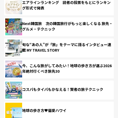
エアラインランキング 読者の投票をもとにランキン
グ形式で発表
Next韓国旅 次の韓国旅行がもっと楽しくなる 旅先・
グルメ・テクニック
旬な“あの人”が「旅」をテーマに語るインタビュー連
載 MY TRAVEL STORY
今、こんな旅がしてみたい！地球の歩き方が選ぶ2026
年絶対行くべき旅先30
コスパもタイパもかなえる！賢者の旅テクニック
地球の歩き方♥偏愛ハワイ