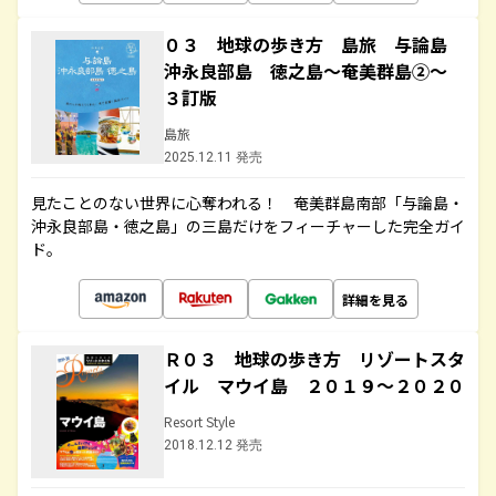
０３ 地球の歩き方 島旅 与論島
沖永良部島 徳之島～奄美群島②～
３訂版
島旅
2025.12.11 発売
見たことのない世界に心奪われる！ 奄美群島南部「与論島・
沖永良部島・徳之島」の三島だけをフィーチャーした完全ガイ
ド。
詳細を見る
Ｒ０３ 地球の歩き方 リゾートスタ
イル マウイ島 ２０１９～２０２０
Resort Style
2018.12.12 発売