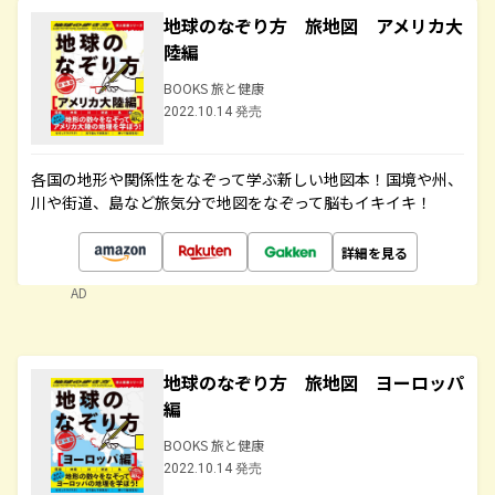
地球のなぞり方 旅地図 アメリカ大
陸編
BOOKS 旅と健康
2022.10.14 発売
各国の地形や関係性をなぞって学ぶ新しい地図本！国境や州、
川や街道、島など旅気分で地図をなぞって脳もイキイキ！
詳細を見る
AD
地球のなぞり方 旅地図 ヨーロッパ
編
BOOKS 旅と健康
2022.10.14 発売