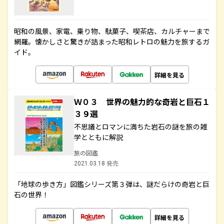
昭和の風景、家電、乗り物、駄菓子、喫茶店、カルチャーまで
網羅。懐かしさと驚きが詰まった昭和レトロの魅力を旅するガ
イド。
詳細を見る
Ｗ０３ 世界の魅力的な奇岩と巨石１
３９選
不思議とロマンに満ちた岩石の謎を旅の雑
学とともに解説
旅の図鑑
2021.03.18 発売
「地球の歩き方」図鑑シリーズ第３弾は、謎だらけの奇岩と巨
石の世界！
詳細を見る