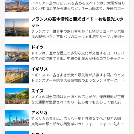
景など、自然景観も見逃せない。観光の合間には、本場の
イベリア半島のほぼ80％を占めるスペインは、太陽が降り
ピザやパスタなど、絶品のイタリア料理を堪能することも
注ぐ地中海沿岸から雄大なピレネー山脈まで、多彩な自然
できる。朝目覚めてから夜眠るまで、すべての瞬間を楽し
と文化が詰まったヨーロッパ屈指の旅行先だ。多様な地域
フランスの基本情報と観光ガイド・有名観光スポ
ませてくれるイタリアで、忘れられない旅をしてみよう！
文化が根付くこの国では、情熱的なフラメンコ、熱気あふ
なお、新着のイタリア情報は
コンテンツ一覧
を参照してほ
れる闘牛、そして美味しいタパスが生活の一部となってい
ット
しい。
る。首都マドリードの洗練された雰囲気や、バルセロナの
フランスは、世界中の旅行者を魅了し続けるヨーロッパ屈
アートに溢れた街角から、地方では古代ローマ遺跡や中世
指の観光地だ。首都パリのエッフェル塔やルーブル美術館
の城塞都市、穏やかなビーチリゾートまで多彩な表情を見
といった象徴的なスポットから、田舎町の古風な美しさま
せる。地方によって風土や気候が異なるスペインはその個
ドイツ
で、幅広い魅力が詰まっている。華麗な宮殿、歴史的な大
性で訪れる人を魅了する。 なお、新着のスペイン情報は
コ
聖堂、美しいビーチ、そして豊かな自然が、訪れる者を心
ドイツは、豊かな歴史と多彩な文化が交差するヨーロッパ
ンテンツ一覧
を参照してほしい。
から魅了する。また、フランスは美食の国としても知ら
の中心に位置する国。中世の街並みが残るロマンチック街
れ、フランス料理はユネスコ無形文化遺産にも登録されて
道から、未来を先取りするようなモダンな都市まで多様な
イギリス
いる。シャンパンの発祥地であるランス、プロヴァンスの
顔を持つこの国は、どこを歩いても飽きることがない。ベ
香り高いラベンダー畑など、多彩な楽しみ方が可能だ。さ
ルリンの文化的活気、バイエルン州のアルプスの絶景、そ
イギリスは、古きよき伝統と最先端が共存する国。ウェス
らに、パリ以外の地域にも魅力が溢れており、どの街角に
してライン川沿いのワイン畑といった風景は必見。ビール
トミンスター寺院や大英博物館のようなランドマーク、歴
も豊かな歴史と文化が息づいている。パリ以外の個性あふ
とソーセージを味わいながら地元の人と過ごす楽しい時間
史ある大学都市、美しい丘陵地帯や牧歌的な風景など、エ
れる地方に足を運ぶとそれぞれで全く異なる文化を体験で
スイス
は、お酒好きな人にはぜひ体験してほしい。 なお、新着の
リアごとに異なる魅力がある。また、優雅なアフタヌーン
きるだろう。 なお、新着のフランス情報は
コンテンツ一覧
ドイツ情報は
コンテンツ一覧
を参照してほしい。
ティー、ビール好きにはたまらない英国パブ、サッカー観
スイスの国土面積は九州ほどの広さだが、運行時刻が正確
を参照してほしい。
戦など、本場だからこそできる体験も豊富。イギリスを旅
な交通網が整備されており、初心者でも安心して個人旅行
して楽しみつくそう。 なお、新着のイギリス情報は
コンテ
を楽しめる。日本同様に時刻表どおりの旅が可能だ。中世
アメリカ
ンツ一覧
を参照してほしい。
の建物がそのまま残る町や、スイスならではのユニークな
博物館もあり、アルプス観光だけでなく町歩きも満喫する
アメリカ合衆国は、広大な土地と多様な文化が魅力の国。
ことができる。国民の所得が高いため物価も高いが、旅行
東海岸の都市部から西海岸のカリフォルニアまで、訪れる
者向けの交通パス提供のサービスもあり、うまく活用すれ
場所ごとに異なる風景と体験が待っている。ニューヨーク