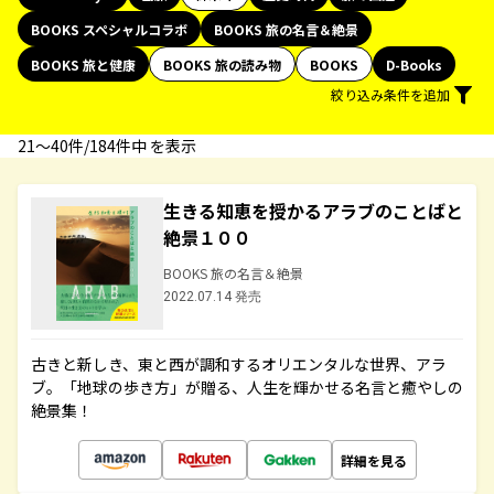
BOOKS スペシャルコラボ
BOOKS 旅の名言＆絶景
BOOKS 旅と健康
BOOKS 旅の読み物
BOOKS
D-Books
絞り込み条件を追加
21〜40件/184件中 を表示
生きる知恵を授かるアラブのことばと
絶景１００
BOOKS 旅の名言＆絶景
2022.07.14 発売
古きと新しき、東と西が調和するオリエンタルな世界、アラ
ブ。「地球の歩き方」が贈る、人生を輝かせる名言と癒やしの
絶景集！
詳細を見る