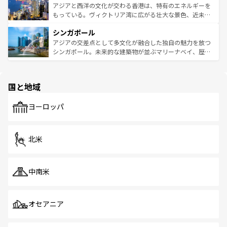
ひ現地で味わいたい。どの地域を訪れてもあたたかい人々
帯で自然と触れ合い、南部ではプーケットやクラビの美し
アジアと西洋の文化が交わる香港は、特有のエネルギーを
が旅行者を迎えてくれるので、きっと忘れられない旅にな
いビーチでリゾート気分を楽しむことができる。タイ料理
もっている。ヴィクトリア湾に広がる壮大な景色、近未来
るはずだ。 なお、新着のベトナム情報は
コンテンツ一覧
を
は世界的に有名で、屋台から高級レストランまで味覚を刺
的なアートスポット、そして歴史と現代が融合した町並
参照してほしい。
シンガポール
激する。気候は一年中温暖で、どの季節にも異なる楽しみ
み、どこを訪れても感動するはず。観光スポットが密集し
が待っている。親しみやすいタイの人々、仏教を中心とし
ており、効率よく見どころを回れるのも魅力。息をのむよ
アジアの交差点として多文化が融合した独自の魅力を放つ
た文化、そして多様な観光資源が、訪れる旅人を魅了し続
うな絶景から文化的な体験まで、香港を存分に楽しみ尽く
シンガポール。未来的な建築物が並ぶマリーナベイ、歴史
ける。 なお、新着のタイ情報は
コンテンツ一覧
を参照して
そう。 なお、新着の香港情報は
コンテンツ一覧
を参照して
と伝統を感じられるエスニックタウン、多数の緑豊かな公
ほしい。
ほしい。
園や自然保護区など、自然が調和した近代的な景観と文化
の多様性あふれるカラフルな町は、どこを歩いても新しい
国と地域
発見がある。さらに、治安のよさや充実した公共交通機関
も、旅行者にとっては魅力的なポイント。グルメも豊富
で、ホーカーズは地元の風情を楽しめる外せないスポット
ヨーロッパ
だ。訪れる人を飽きさせないシンガポールで、多様な魅力
を体感しよう。 なお、新着のシンガポール情報は
コンテン
ツ一覧
を参照してほしい。
北米
中南米
オセアニア