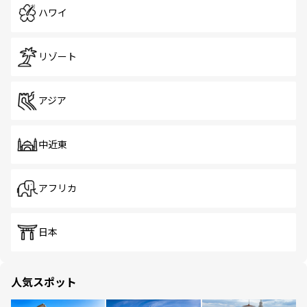
ハワイ
リゾート
アジア
中近東
アフリカ
日本
人気スポット