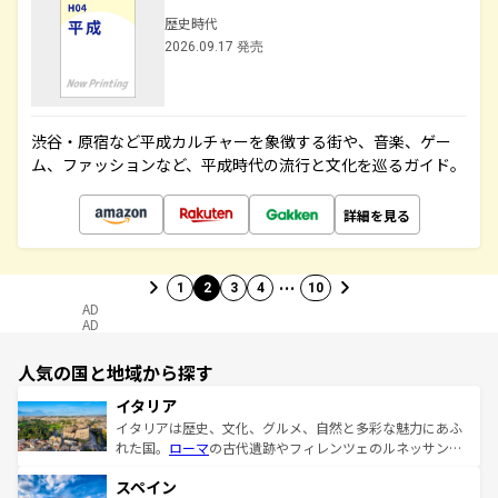
歴史時代
2026.09.17 発売
渋谷・原宿など平成カルチャーを象徴する街や、音楽、ゲー
ム、ファッションなど、平成時代の流行と文化を巡るガイド。
詳細を見る
…
1
2
3
4
10
AD
AD
人気の国と地域から探す
イタリア
イタリアは歴史、文化、グルメ、自然と多彩な魅力にあふ
れた国。
ローマ
の古代遺跡やフィレンツェのルネッサンス
美術、ヴェネツィアの運河など、歴史あるスポットはもち
スペイン
ろん、トスカーナの美しい田園風景やアマルフィ海岸の絶