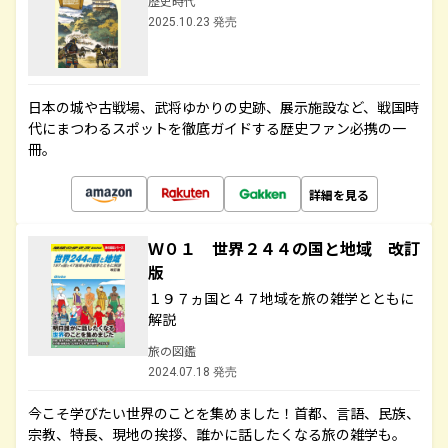
歴史時代
2025.10.23 発売
日本の城や古戦場、武将ゆかりの史跡、展示施設など、戦国時
代にまつわるスポットを徹底ガイドする歴史ファン必携の一
冊。
詳細を見る
Ｗ０１ 世界２４４の国と地域 改訂
版
１９７ヵ国と４７地域を旅の雑学とともに
解説
旅の図鑑
2024.07.18 発売
今こそ学びたい世界のことを集めました！首都、言語、民族、
宗教、特長、現地の挨拶、誰かに話したくなる旅の雑学も。