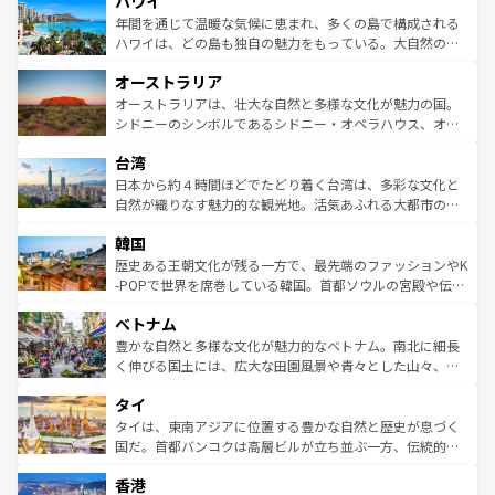
ハワイ
ば市内交通費無料で観光を楽しむこともできる。 なお、新
のような巨大都市は、観光、ショッピング、エンターテイ
着のスイス情報は
コンテンツ一覧
を参照してほしい。
ンメントが詰まった刺激的なスポットだ。一方、アメリカ
年間を通じて温暖な気候に恵まれ、多くの島で構成される
西部には大自然が広がり、グランドキャニオンやイエロー
ハワイは、どの島も独自の魅力をもっている。大自然の神
ストーン国立公園といった絶景が堪能できる。さらに、南
秘を感じたいなら、火山が生み出した壮大な景観を誇るハ
オーストラリア
部のニューオーリンズでは、音楽と美食が融合した独特の
ワイ島は見逃せない。また、定番の観光地といえばオアフ
文化が魅力。旅行者はアメリカの各地域で異なる魅力を楽
島だが、静かな自然を求めるならマウイ島やカウアイ島が
オーストラリアは、壮大な自然と多様な文化が魅力の国。
しみながら、その多様性と豊かな歴史を感じることができ
おすすめ。エメラルドグリーンに輝く海をはじめ、豊かな
シドニーのシンボルであるシドニー・オペラハウス、オー
るだろう。車でのロードトリップや列車の旅も、アメリカ
文化や歴史が息づいている。「アロハスピリット」と呼ば
ストラリア東海岸北部に広がる大サンゴ礁地帯グレートバ
ならではの贅沢な旅のスタイルだ。 なお、新着のアメリカ
台湾
れるおもてなしの心で訪れる人々を迎えてくれるハワイの
リアリーフや大陸中央部にそびえるウルル（エアーズロッ
情報は
コンテンツ一覧
を参照してほしい。
人々、おいしいローカルフードやハワイアンミュージッ
ク）、タスマニアの美しい原生林やケアンズの熱帯雨林な
日本から約４時間ほどでたどり着く台湾は、多彩な文化と
ク、伝統的なフラダンスなど、すべてがハワイの魅力を彩
ど、見どころがたくさん。また、カフェやワイン、オージ
自然が織りなす魅力的な観光地。活気あふれる大都市の台
っている。訪れるたびに新しい発見と感動が待っているハ
ービーフなどの食文化も豊かで、美味しいものであふれて
北やノスタルジックな町並みが人気な九份（ジォウフェ
ワイを、存分に味わってほしい。 なお、新着のハワイ情報
韓国
いる。アクティビティも充実しており、サーフィンやダイ
ン）、静ひつな山岳地帯である台湾東部など、都市の喧騒
は
コンテンツ一覧
を参照してほしい。
ビング、ハイキングなど、アウトドア好きにはたまらな
と山間の静けさが共存しており、訪れる人に新しい発見と
歴史ある王朝文化が残る一方で、最先端のファッションやK
い。オーストラリアの多彩な魅力を存分に味わいつくそ
驚きをもたらしてくれる。また、奥深い台湾の食文化も魅
-POPで世界を席巻している韓国。首都ソウルの宮殿や伝統
う。 なお、新着のオーストラリア情報は
コンテンツ一覧
を
力で、夜市などの屋台グルメから高級料理、ヘルシーで美
家屋が並ぶエリアでは韓国の歴史と文化に浸ることがで
参照してほしい。
ベトナム
容にもいいと評判のスイーツなど、バラエティ豊かな料理
き、地方に足を延ばせば四季折々の自然美を楽しむことが
が味わえる。 なお、新着の台湾情報は
コンテンツ一覧
を参
できる。そして、キムチや焼肉、絶品のストリートフード
豊かな自然と多様な文化が魅力的なベトナム。南北に細長
照してほしい。
まで、さまざまな韓国料理が待っている。夜には、韓国な
く伸びる国土には、広大な田園風景や青々とした山々、世
らではのナイトライフも堪能できる。あたたかいホスピタ
界遺産に登録された壮大な自然景観が点在し、都市部では
タイ
リティに包まれながら、韓国の多彩な魅力を心ゆくまで味
急速な発展と共に伝統が息づく。ハノイの古い町並みやホ
わってみてほしい。 なお、新着の韓国情報は
コンテンツ一
ーチミン市のフランス統治時代の建物も、独特の雰囲気を
タイは、東南アジアに位置する豊かな自然と歴史が息づく
覧
を参照してほしい。
醸し出している。また、バラエティの豊かさとおいしさで
国だ。首都バンコクは高層ビルが立ち並ぶ一方、伝統的な
世界中の食通を魅了してやまないベトナム料理も魅力のひ
寺院や市場がいたるところに点在し、古きよき文化と現代
香港
とつ。フォーやバインミー、ベトナムコーヒーなどは、ぜ
の活気が交差している。北部ではチェンマイなどの山岳地