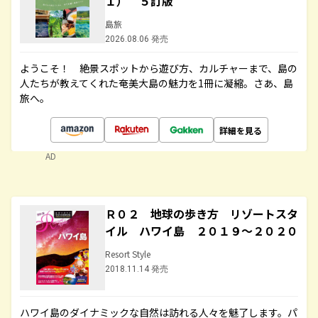
１） ５訂版
島旅
2026.08.06 発売
ようこそ！ 絶景スポットから遊び方、カルチャーまで、島の
人たちが教えてくれた奄美大島の魅力を1冊に凝縮。さあ、島
旅へ。
詳細を見る
AD
Ｒ０２ 地球の歩き方 リゾートスタ
イル ハワイ島 ２０１９～２０２０
Resort Style
2018.11.14 発売
ハワイ島のダイナミックな自然は訪れる人々を魅了します。パ