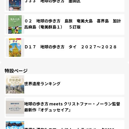
Ｊ３３ 地球の歩き方 墨田区
０２ 地球の歩き方 島旅 奄美大島 喜界島 加計
呂麻島（奄美群島１） ５訂版
Ｄ１７ 地球の歩き方 タイ ２０２７～２０２８
特設ページ
世界遺産ランキング
地球の歩き方 meets クリストファー・ノーラン監督
最新作『オデュッセイア』