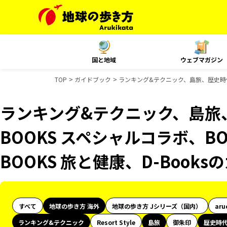
国と地域
ウェブマガジン
TOP
ガイドブック
ランキング&テクニック、島旅、歴史時代、
ランキング&テクニック、島旅
BOOKS スペシャルコラボ、B
BOOKS 旅と健康、D-Book
すべて
地球の歩き方 海外
地球の歩き方 Jシリーズ（国内）
aru
ランキング&テクニック
Resort Style
島旅
御朱印
歴史時