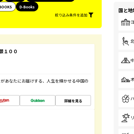
BOOKS
D-Books
国と地
絞り込み条件を追加
景１００
」があなたにお届けする、人生を輝かせる中国の
詳細を見る