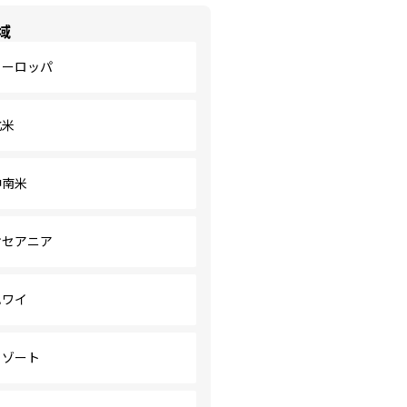
域
ヨーロッパ
北米
中南米
オセアニア
ハワイ
リゾート