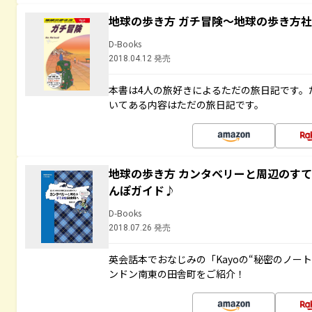
地球の歩き方 ガチ冒険～地球の歩き方
D-Books
2018.04.12 発売
本書は4人の旅好きによるただの旅日記です。
いてある内容はただの旅日記です。
地球の歩き方 カンタベリーと周辺のす
んぽガイド♪
D-Books
2018.07.26 発売
英会話本でおなじみの「Kayoの“秘密のノー
ンドン南東の田舎町をご紹介！