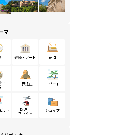
ーマ
食
建築・アート
宿泊
ト・
世界遺産
リゾート
戦
鉄道・
ビティ
ショップ
フライト