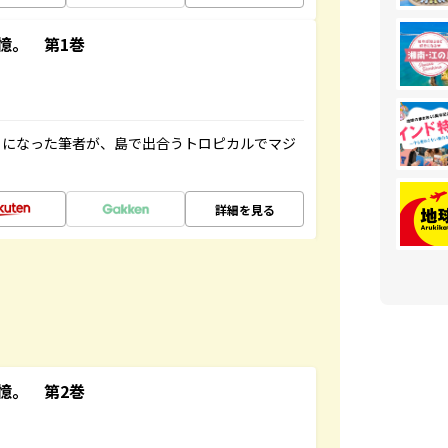
憶。 第1巻
とになった筆者が、島で出合うトロピカルでマジ
詳細を見る
憶。 第2巻