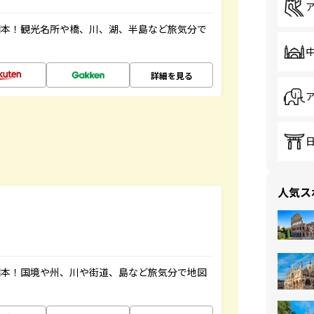
図本！観光名所や橋、川、湖、半島など旅気分で
詳細を見る
人気ス
図本！国境や州、川や街道、島など旅気分で地図