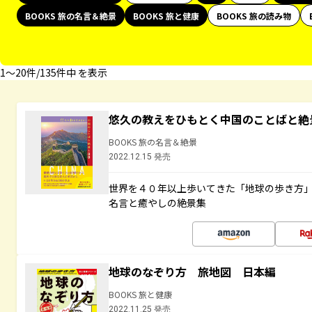
BOOKS 旅の名言＆絶景
BOOKS 旅と健康
BOOKS 旅の読み物
1〜20件/135件中 を表示
悠久の教えをひもとく中国のことばと絶
BOOKS 旅の名言＆絶景
2022.12.15 発売
世界を４０年以上歩いてきた「地球の歩き方
名言と癒やしの絶景集
地球のなぞり方 旅地図 日本編
BOOKS 旅と健康
2022.11.25 発売