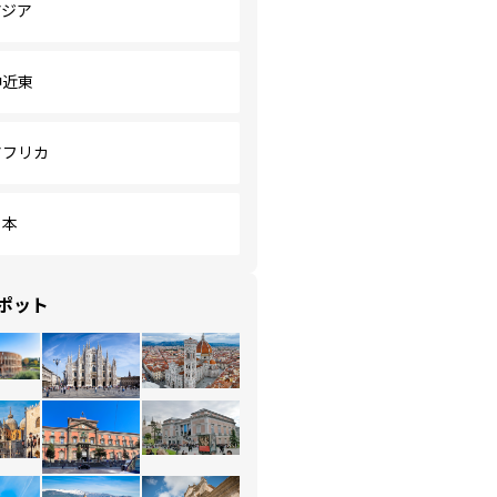
アジア
中近東
アフリカ
日本
ポット