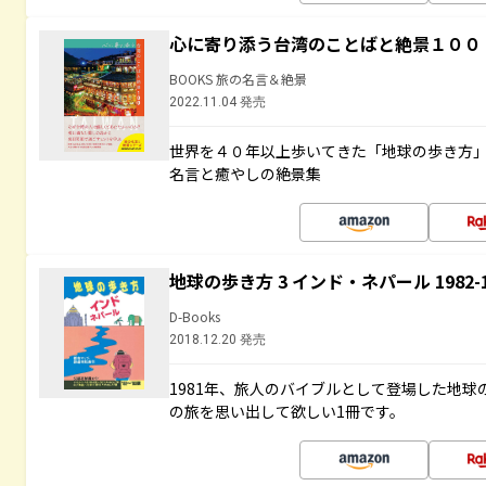
心に寄り添う台湾のことばと絶景１００
BOOKS 旅の名言＆絶景
2022.11.04 発売
世界を４０年以上歩いてきた「地球の歩き方
名言と癒やしの絶景集
地球の歩き方 3 インド・ネパール 1982
D-Books
2018.12.20 発売
1981年、旅人のバイブルとして登場した地
の旅を思い出して欲しい1冊です。