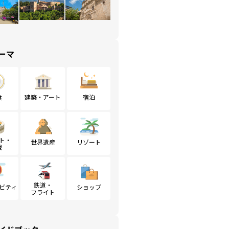
ーマ
食
建築・アート
宿泊
ト・
世界遺産
リゾート
戦
鉄道・
ビティ
ショップ
フライト