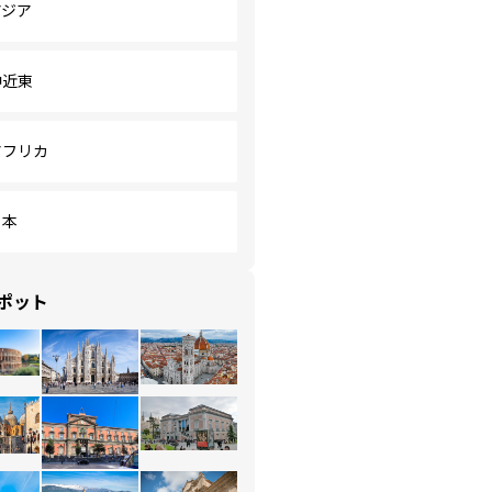
アジア
中近東
アフリカ
日本
ポット