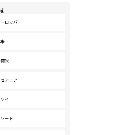
域
ヨーロッパ
北米
中南米
オセアニア
ハワイ
リゾート