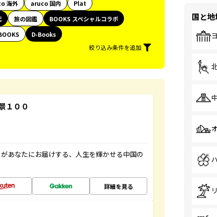
co 海外
aruco 国内
Plat
国と地
代
旅の図鑑
BOOKS スペシャルコラボ
BOOKS
D-Books
絞り込み条件を追加
景１００
」があなたにお届けする、人生を輝かせる中国の
詳細を見る