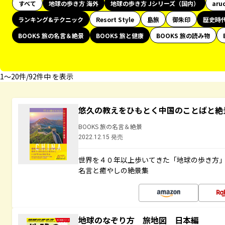
すべて
地球の歩き方 海外
地球の歩き方 Jシリーズ（国内）
aru
ランキング&テクニック
Resort Style
島旅
御朱印
歴史時
BOOKS 旅の名言＆絶景
BOOKS 旅と健康
BOOKS 旅の読み物
1〜20件/92件中 を表示
悠久の教えをひもとく中国のことばと絶
BOOKS 旅の名言＆絶景
2022.12.15 発売
世界を４０年以上歩いてきた「地球の歩き方
名言と癒やしの絶景集
地球のなぞり方 旅地図 日本編