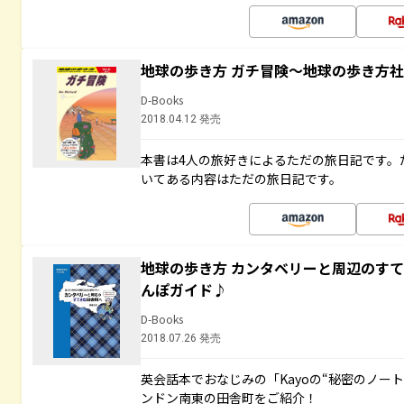
地球の歩き方 ガチ冒険～地球の歩き方
D-Books
2018.04.12 発売
本書は4人の旅好きによるただの旅日記です。
いてある内容はただの旅日記です。
地球の歩き方 カンタベリーと周辺のす
んぽガイド♪
D-Books
2018.07.26 発売
英会話本でおなじみの「Kayoの“秘密のノー
ンドン南東の田舎町をご紹介！