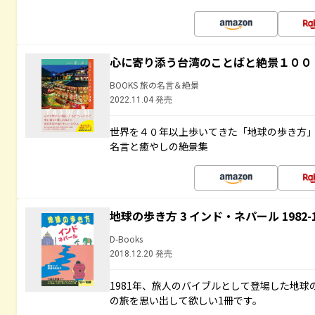
心に寄り添う台湾のことばと絶景１００
BOOKS 旅の名言＆絶景
2022.11.04 発売
世界を４０年以上歩いてきた「地球の歩き方
名言と癒やしの絶景集
地球の歩き方 3 インド・ネパール 1982
D-Books
2018.12.20 発売
1981年、旅人のバイブルとして登場した地
の旅を思い出して欲しい1冊です。