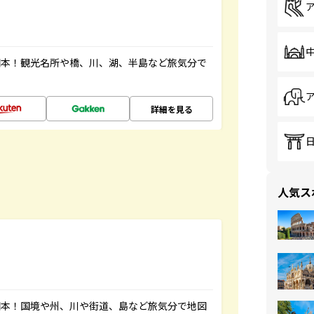
図本！観光名所や橋、川、湖、半島など旅気分で
詳細を見る
人気ス
図本！国境や州、川や街道、島など旅気分で地図