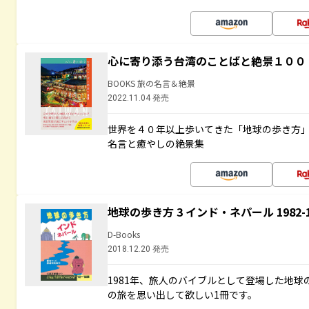
心に寄り添う台湾のことばと絶景１００
BOOKS 旅の名言＆絶景
2022.11.04 発売
世界を４０年以上歩いてきた「地球の歩き方
名言と癒やしの絶景集
地球の歩き方 3 インド・ネパール 1982
D-Books
2018.12.20 発売
1981年、旅人のバイブルとして登場した地
の旅を思い出して欲しい1冊です。