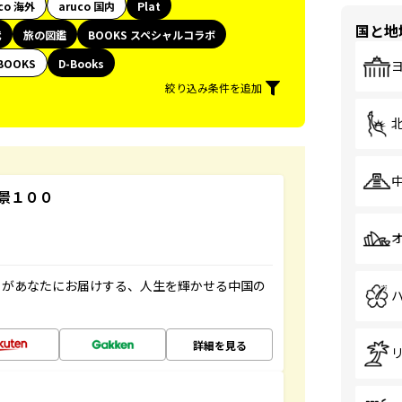
co 海外
aruco 国内
Plat
国と地
代
旅の図鑑
BOOKS スペシャルコラボ
BOOKS
D-Books
絞り込み条件を追加
景１００
」があなたにお届けする、人生を輝かせる中国の
詳細を見る