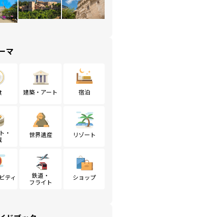
ーマ
食
建築・アート
宿泊
ト・
世界遺産
リゾート
戦
鉄道・
ビティ
ショップ
フライト