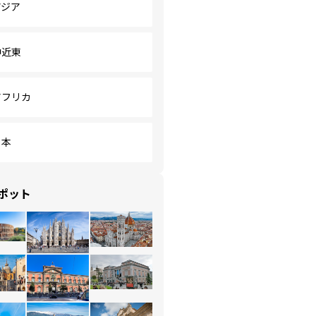
アジア
中近東
アフリカ
日本
ポット