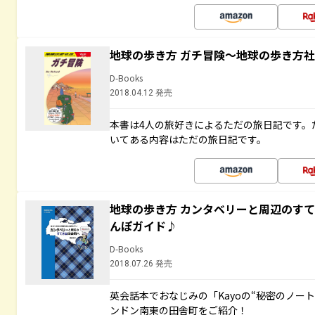
地球の歩き方 ガチ冒険～地球の歩き方
D-Books
2018.04.12 発売
本書は4人の旅好きによるただの旅日記です。
いてある内容はただの旅日記です。
地球の歩き方 カンタベリーと周辺のす
んぽガイド♪
D-Books
2018.07.26 発売
英会話本でおなじみの「Kayoの“秘密のノー
ンドン南東の田舎町をご紹介！