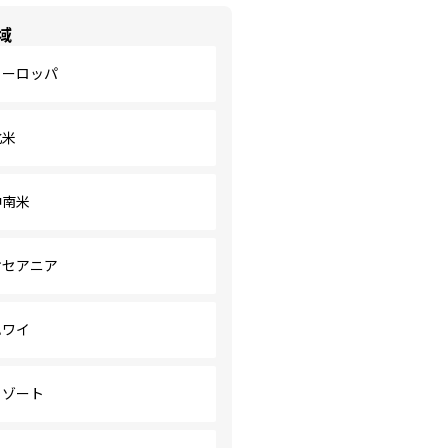
域
ヨーロッパ
北米
中南米
オセアニア
ハワイ
リゾート