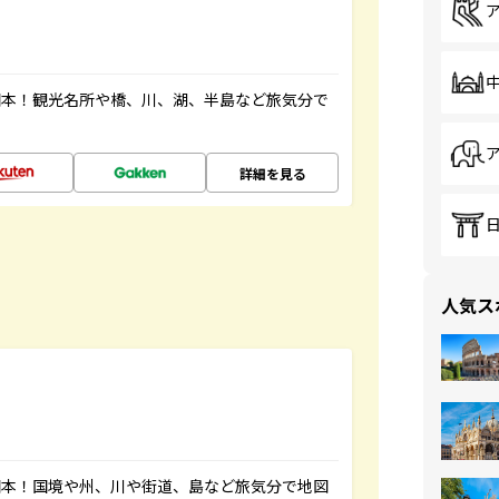
図本！観光名所や橋、川、湖、半島など旅気分で
詳細を見る
人気ス
図本！国境や州、川や街道、島など旅気分で地図