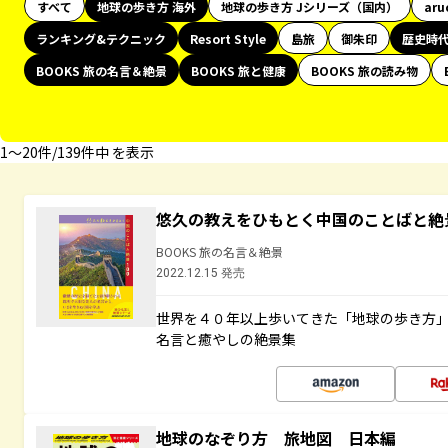
すべて
地球の歩き方 海外
地球の歩き方 Jシリーズ（国内）
aru
ランキング&テクニック
Resort Style
島旅
御朱印
歴史時
BOOKS 旅の名言＆絶景
BOOKS 旅と健康
BOOKS 旅の読み物
1〜20件/139件中 を表示
悠久の教えをひもとく中国のことばと絶
BOOKS 旅の名言＆絶景
2022.12.15 発売
世界を４０年以上歩いてきた「地球の歩き方
名言と癒やしの絶景集
地球のなぞり方 旅地図 日本編