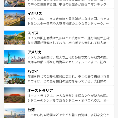
ンテンツ一覧
を参照してほしい。
から魅了する。また、フランスは美食の国としても知ら
の中心に位置する国。中世の街並みが残るロマンチック街
れ、フランス料理はユネスコ無形文化遺産にも登録されて
道から、未来を先取りするようなモダンな都市まで多様な
イギリス
いる。シャンパンの発祥地であるランス、プロヴァンスの
顔を持つこの国は、どこを歩いても飽きることがない。ベ
香り高いラベンダー畑など、多彩な楽しみ方が可能だ。さ
ルリンの文化的活気、バイエルン州のアルプスの絶景、そ
イギリスは、古きよき伝統と最先端が共存する国。ウェス
らに、パリ以外の地域にも魅力が溢れており、どの街角に
してライン川沿いのワイン畑といった風景は必見。ビール
トミンスター寺院や大英博物館のようなランドマーク、歴
も豊かな歴史と文化が息づいている。パリ以外の個性あふ
とソーセージを味わいながら地元の人と過ごす楽しい時間
史ある大学都市、美しい丘陵地帯や牧歌的な風景など、エ
れる地方に足を運ぶとそれぞれで全く異なる文化を体験で
スイス
は、お酒好きな人にはぜひ体験してほしい。 なお、新着の
リアごとに異なる魅力がある。また、優雅なアフタヌーン
きるだろう。 なお、新着のフランス情報は
コンテンツ一覧
ドイツ情報は
コンテンツ一覧
を参照してほしい。
ティー、ビール好きにはたまらない英国パブ、サッカー観
スイスの国土面積は九州ほどの広さだが、運行時刻が正確
を参照してほしい。
戦など、本場だからこそできる体験も豊富。イギリスを旅
な交通網が整備されており、初心者でも安心して個人旅行
して楽しみつくそう。 なお、新着のイギリス情報は
コンテ
を楽しめる。日本同様に時刻表どおりの旅が可能だ。中世
アメリカ
ンツ一覧
を参照してほしい。
の建物がそのまま残る町や、スイスならではのユニークな
博物館もあり、アルプス観光だけでなく町歩きも満喫する
アメリカ合衆国は、広大な土地と多様な文化が魅力の国。
ことができる。国民の所得が高いため物価も高いが、旅行
東海岸の都市部から西海岸のカリフォルニアまで、訪れる
者向けの交通パス提供のサービスもあり、うまく活用すれ
場所ごとに異なる風景と体験が待っている。ニューヨーク
ハワイ
ば市内交通費無料で観光を楽しむこともできる。 なお、新
のような巨大都市は、観光、ショッピング、エンターテイ
着のスイス情報は
コンテンツ一覧
を参照してほしい。
ンメントが詰まった刺激的なスポットだ。一方、アメリカ
年間を通じて温暖な気候に恵まれ、多くの島で構成される
西部には大自然が広がり、グランドキャニオンやイエロー
ハワイは、どの島も独自の魅力をもっている。大自然の神
ストーン国立公園といった絶景が堪能できる。さらに、南
秘を感じたいなら、火山が生み出した壮大な景観を誇るハ
オーストラリア
部のニューオーリンズでは、音楽と美食が融合した独特の
ワイ島は見逃せない。また、定番の観光地といえばオアフ
文化が魅力。旅行者はアメリカの各地域で異なる魅力を楽
島だが、静かな自然を求めるならマウイ島やカウアイ島が
オーストラリアは、壮大な自然と多様な文化が魅力の国。
しみながら、その多様性と豊かな歴史を感じることができ
おすすめ。エメラルドグリーンに輝く海をはじめ、豊かな
シドニーのシンボルであるシドニー・オペラハウス、オー
るだろう。車でのロードトリップや列車の旅も、アメリカ
文化や歴史が息づいている。「アロハスピリット」と呼ば
ストラリア東海岸北部に広がる大サンゴ礁地帯グレートバ
ならではの贅沢な旅のスタイルだ。 なお、新着のアメリカ
台湾
れるおもてなしの心で訪れる人々を迎えてくれるハワイの
リアリーフや大陸中央部にそびえるウルル（エアーズロッ
情報は
コンテンツ一覧
を参照してほしい。
人々、おいしいローカルフードやハワイアンミュージッ
ク）、タスマニアの美しい原生林やケアンズの熱帯雨林な
日本から約４時間ほどでたどり着く台湾は、多彩な文化と