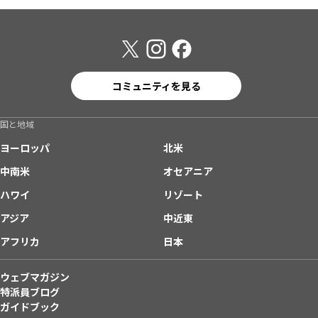
コミュニティを見る
国と地域
ヨーロッパ
北米
中南米
オセアニア
ハワイ
リゾート
アジア
中近東
アフリカ
日本
ウェブマガジン
特派員ブログ
ガイドブック