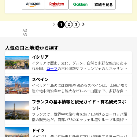
詳細を見る
1
2
3
AD
AD
人気の国と地域から探す
イタリア
イタリアは歴史、文化、グルメ、自然と多彩な魅力にあふ
れた国。
ローマ
の古代遺跡やフィレンツェのルネッサンス
美術、ヴェネツィアの運河など、歴史あるスポットはもち
スペイン
ろん、トスカーナの美しい田園風景やアマルフィ海岸の絶
景など、自然景観も見逃せない。観光の合間には、本場の
イベリア半島のほぼ80％を占めるスペインは、太陽が降り
ピザやパスタなど、絶品のイタリア料理を堪能することも
注ぐ地中海沿岸から雄大なピレネー山脈まで、多彩な自然
できる。朝目覚めてから夜眠るまで、すべての瞬間を楽し
と文化が詰まったヨーロッパ屈指の旅行先だ。多様な地域
フランスの基本情報と観光ガイド・有名観光スポ
ませてくれるイタリアで、忘れられない旅をしてみよう！
文化が根付くこの国では、情熱的なフラメンコ、熱気あふ
なお、新着のイタリア情報は
コンテンツ一覧
を参照してほ
れる闘牛、そして美味しいタパスが生活の一部となってい
ット
しい。
る。首都マドリードの洗練された雰囲気や、バルセロナの
フランスは、世界中の旅行者を魅了し続けるヨーロッパ屈
アートに溢れた街角から、地方では古代ローマ遺跡や中世
指の観光地だ。首都パリのエッフェル塔やルーブル美術館
の城塞都市、穏やかなビーチリゾートまで多彩な表情を見
といった象徴的なスポットから、田舎町の古風な美しさま
せる。地方によって風土や気候が異なるスペインはその個
ドイツ
で、幅広い魅力が詰まっている。華麗な宮殿、歴史的な大
性で訪れる人を魅了する。 なお、新着のスペイン情報は
コ
聖堂、美しいビーチ、そして豊かな自然が、訪れる者を心
ドイツは、豊かな歴史と多彩な文化が交差するヨーロッパ