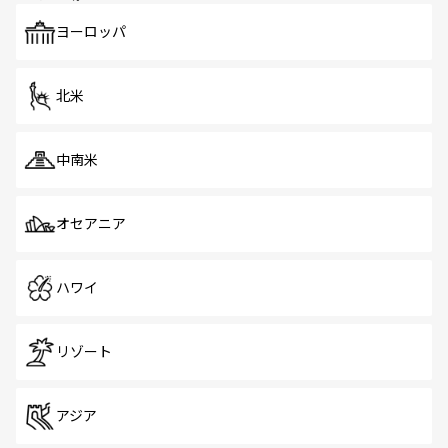
も、旅行者にとっては魅力的なポイント。グルメも豊富
で、ホーカーズは地元の風情を楽しめる外せないスポット
ヨーロッパ
だ。訪れる人を飽きさせないシンガポールで、多様な魅力
を体感しよう。 なお、新着のシンガポール情報は
コンテン
ツ一覧
を参照してほしい。
北米
中南米
オセアニア
ハワイ
リゾート
アジア