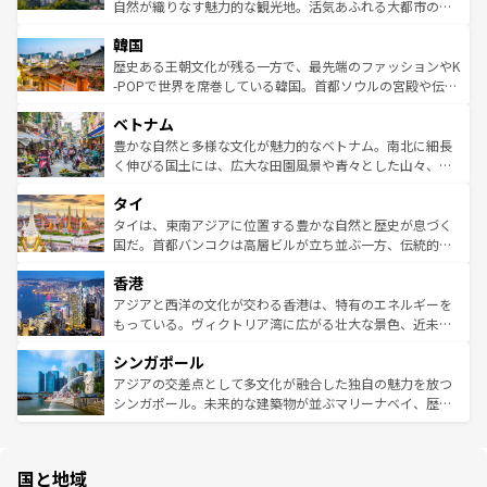
ク、伝統的なフラダンスなど、すべてがハワイの魅力を彩
ど、見どころがたくさん。また、カフェやワイン、オージ
自然が織りなす魅力的な観光地。活気あふれる大都市の台
っている。訪れるたびに新しい発見と感動が待っているハ
ービーフなどの食文化も豊かで、美味しいものであふれて
北やノスタルジックな町並みが人気な九份（ジォウフェ
ワイを、存分に味わってほしい。 なお、新着のハワイ情報
韓国
いる。アクティビティも充実しており、サーフィンやダイ
ン）、静ひつな山岳地帯である台湾東部など、都市の喧騒
は
コンテンツ一覧
を参照してほしい。
ビング、ハイキングなど、アウトドア好きにはたまらな
と山間の静けさが共存しており、訪れる人に新しい発見と
歴史ある王朝文化が残る一方で、最先端のファッションやK
い。オーストラリアの多彩な魅力を存分に味わいつくそ
驚きをもたらしてくれる。また、奥深い台湾の食文化も魅
-POPで世界を席巻している韓国。首都ソウルの宮殿や伝統
う。 なお、新着のオーストラリア情報は
コンテンツ一覧
を
力で、夜市などの屋台グルメから高級料理、ヘルシーで美
家屋が並ぶエリアでは韓国の歴史と文化に浸ることがで
参照してほしい。
ベトナム
容にもいいと評判のスイーツなど、バラエティ豊かな料理
き、地方に足を延ばせば四季折々の自然美を楽しむことが
が味わえる。 なお、新着の台湾情報は
コンテンツ一覧
を参
できる。そして、キムチや焼肉、絶品のストリートフード
豊かな自然と多様な文化が魅力的なベトナム。南北に細長
照してほしい。
まで、さまざまな韓国料理が待っている。夜には、韓国な
く伸びる国土には、広大な田園風景や青々とした山々、世
らではのナイトライフも堪能できる。あたたかいホスピタ
界遺産に登録された壮大な自然景観が点在し、都市部では
タイ
リティに包まれながら、韓国の多彩な魅力を心ゆくまで味
急速な発展と共に伝統が息づく。ハノイの古い町並みやホ
わってみてほしい。 なお、新着の韓国情報は
コンテンツ一
ーチミン市のフランス統治時代の建物も、独特の雰囲気を
タイは、東南アジアに位置する豊かな自然と歴史が息づく
覧
を参照してほしい。
醸し出している。また、バラエティの豊かさとおいしさで
国だ。首都バンコクは高層ビルが立ち並ぶ一方、伝統的な
世界中の食通を魅了してやまないベトナム料理も魅力のひ
寺院や市場がいたるところに点在し、古きよき文化と現代
香港
とつ。フォーやバインミー、ベトナムコーヒーなどは、ぜ
の活気が交差している。北部ではチェンマイなどの山岳地
ひ現地で味わいたい。どの地域を訪れてもあたたかい人々
帯で自然と触れ合い、南部ではプーケットやクラビの美し
アジアと西洋の文化が交わる香港は、特有のエネルギーを
が旅行者を迎えてくれるので、きっと忘れられない旅にな
いビーチでリゾート気分を楽しむことができる。タイ料理
もっている。ヴィクトリア湾に広がる壮大な景色、近未来
るはずだ。 なお、新着のベトナム情報は
コンテンツ一覧
を
は世界的に有名で、屋台から高級レストランまで味覚を刺
的なアートスポット、そして歴史と現代が融合した町並
参照してほしい。
シンガポール
激する。気候は一年中温暖で、どの季節にも異なる楽しみ
み、どこを訪れても感動するはず。観光スポットが密集し
が待っている。親しみやすいタイの人々、仏教を中心とし
ており、効率よく見どころを回れるのも魅力。息をのむよ
アジアの交差点として多文化が融合した独自の魅力を放つ
た文化、そして多様な観光資源が、訪れる旅人を魅了し続
うな絶景から文化的な体験まで、香港を存分に楽しみ尽く
シンガポール。未来的な建築物が並ぶマリーナベイ、歴史
ける。 なお、新着のタイ情報は
コンテンツ一覧
を参照して
そう。 なお、新着の香港情報は
コンテンツ一覧
を参照して
と伝統を感じられるエスニックタウン、多数の緑豊かな公
ほしい。
ほしい。
園や自然保護区など、自然が調和した近代的な景観と文化
の多様性あふれるカラフルな町は、どこを歩いても新しい
国と地域
発見がある。さらに、治安のよさや充実した公共交通機関