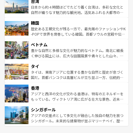
ならではの贅沢な旅のスタイルだ。 なお、新着のアメリカ
台湾
れるおもてなしの心で訪れる人々を迎えてくれるハワイの
リアリーフや大陸中央部にそびえるウルル（エアーズロッ
情報は
コンテンツ一覧
を参照してほしい。
人々、おいしいローカルフードやハワイアンミュージッ
ク）、タスマニアの美しい原生林やケアンズの熱帯雨林な
日本から約４時間ほどでたどり着く台湾は、多彩な文化と
ク、伝統的なフラダンスなど、すべてがハワイの魅力を彩
ど、見どころがたくさん。また、カフェやワイン、オージ
自然が織りなす魅力的な観光地。活気あふれる大都市の台
っている。訪れるたびに新しい発見と感動が待っているハ
ービーフなどの食文化も豊かで、美味しいものであふれて
北やノスタルジックな町並みが人気な九份（ジォウフェ
ワイを、存分に味わってほしい。 なお、新着のハワイ情報
韓国
いる。アクティビティも充実しており、サーフィンやダイ
ン）、静ひつな山岳地帯である台湾東部など、都市の喧騒
は
コンテンツ一覧
を参照してほしい。
ビング、ハイキングなど、アウトドア好きにはたまらな
と山間の静けさが共存しており、訪れる人に新しい発見と
歴史ある王朝文化が残る一方で、最先端のファッションやK
い。オーストラリアの多彩な魅力を存分に味わいつくそ
驚きをもたらしてくれる。また、奥深い台湾の食文化も魅
-POPで世界を席巻している韓国。首都ソウルの宮殿や伝統
う。 なお、新着のオーストラリア情報は
コンテンツ一覧
を
力で、夜市などの屋台グルメから高級料理、ヘルシーで美
家屋が並ぶエリアでは韓国の歴史と文化に浸ることがで
参照してほしい。
ベトナム
容にもいいと評判のスイーツなど、バラエティ豊かな料理
き、地方に足を延ばせば四季折々の自然美を楽しむことが
が味わえる。 なお、新着の台湾情報は
コンテンツ一覧
を参
できる。そして、キムチや焼肉、絶品のストリートフード
豊かな自然と多様な文化が魅力的なベトナム。南北に細長
照してほしい。
まで、さまざまな韓国料理が待っている。夜には、韓国な
く伸びる国土には、広大な田園風景や青々とした山々、世
らではのナイトライフも堪能できる。あたたかいホスピタ
界遺産に登録された壮大な自然景観が点在し、都市部では
タイ
リティに包まれながら、韓国の多彩な魅力を心ゆくまで味
急速な発展と共に伝統が息づく。ハノイの古い町並みやホ
わってみてほしい。 なお、新着の韓国情報は
コンテンツ一
ーチミン市のフランス統治時代の建物も、独特の雰囲気を
タイは、東南アジアに位置する豊かな自然と歴史が息づく
覧
を参照してほしい。
醸し出している。また、バラエティの豊かさとおいしさで
国だ。首都バンコクは高層ビルが立ち並ぶ一方、伝統的な
世界中の食通を魅了してやまないベトナム料理も魅力のひ
寺院や市場がいたるところに点在し、古きよき文化と現代
香港
とつ。フォーやバインミー、ベトナムコーヒーなどは、ぜ
の活気が交差している。北部ではチェンマイなどの山岳地
ひ現地で味わいたい。どの地域を訪れてもあたたかい人々
帯で自然と触れ合い、南部ではプーケットやクラビの美し
アジアと西洋の文化が交わる香港は、特有のエネルギーを
が旅行者を迎えてくれるので、きっと忘れられない旅にな
いビーチでリゾート気分を楽しむことができる。タイ料理
もっている。ヴィクトリア湾に広がる壮大な景色、近未来
るはずだ。 なお、新着のベトナム情報は
コンテンツ一覧
を
は世界的に有名で、屋台から高級レストランまで味覚を刺
的なアートスポット、そして歴史と現代が融合した町並
参照してほしい。
シンガポール
激する。気候は一年中温暖で、どの季節にも異なる楽しみ
み、どこを訪れても感動するはず。観光スポットが密集し
が待っている。親しみやすいタイの人々、仏教を中心とし
ており、効率よく見どころを回れるのも魅力。息をのむよ
アジアの交差点として多文化が融合した独自の魅力を放つ
た文化、そして多様な観光資源が、訪れる旅人を魅了し続
うな絶景から文化的な体験まで、香港を存分に楽しみ尽く
シンガポール。未来的な建築物が並ぶマリーナベイ、歴史
ける。 なお、新着のタイ情報は
コンテンツ一覧
を参照して
そう。 なお、新着の香港情報は
コンテンツ一覧
を参照して
と伝統を感じられるエスニックタウン、多数の緑豊かな公
ほしい。
ほしい。
園や自然保護区など、自然が調和した近代的な景観と文化