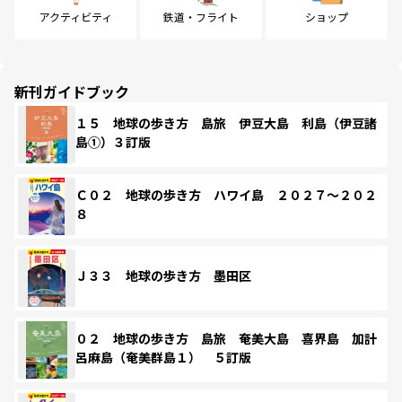
アクティビティ
鉄道・フライト
ショップ
新刊ガイドブック
１５ 地球の歩き方 島旅 伊豆大島 利島（伊豆諸
島①）３訂版
Ｃ０２ 地球の歩き方 ハワイ島 ２０２７～２０２
８
Ｊ３３ 地球の歩き方 墨田区
０２ 地球の歩き方 島旅 奄美大島 喜界島 加計
呂麻島（奄美群島１） ５訂版