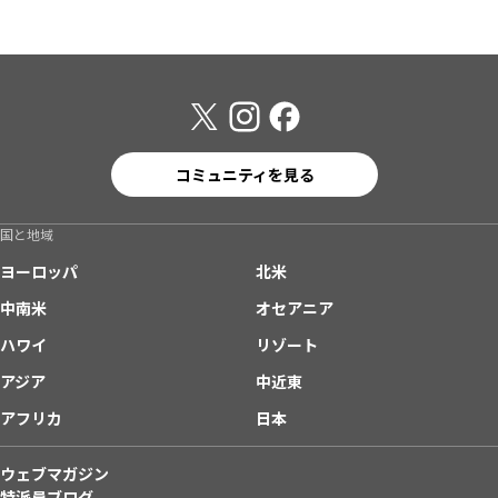
コミュニティを見る
国と地域
ヨーロッパ
北米
中南米
オセアニア
ハワイ
リゾート
アジア
中近東
アフリカ
日本
ウェブマガジン
特派員ブログ