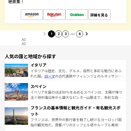
絶景集！
詳細を見る
…
1
2
3
6
AD
AD
人気の国と地域から探す
イタリア
イタリアは歴史、文化、グルメ、自然と多彩な魅力にあふ
れた国。
ローマ
の古代遺跡やフィレンツェのルネッサンス
美術、ヴェネツィアの運河など、歴史あるスポットはもち
スペイン
ろん、トスカーナの美しい田園風景やアマルフィ海岸の絶
景など、自然景観も見逃せない。観光の合間には、本場の
イベリア半島のほぼ80％を占めるスペインは、太陽が降り
ピザやパスタなど、絶品のイタリア料理を堪能することも
注ぐ地中海沿岸から雄大なピレネー山脈まで、多彩な自然
できる。朝目覚めてから夜眠るまで、すべての瞬間を楽し
と文化が詰まったヨーロッパ屈指の旅行先だ。多様な地域
フランスの基本情報と観光ガイド・有名観光スポ
ませてくれるイタリアで、忘れられない旅をしてみよう！
文化が根付くこの国では、情熱的なフラメンコ、熱気あふ
なお、新着のイタリア情報は
コンテンツ一覧
を参照してほ
れる闘牛、そして美味しいタパスが生活の一部となってい
ット
しい。
る。首都マドリードの洗練された雰囲気や、バルセロナの
フランスは、世界中の旅行者を魅了し続けるヨーロッパ屈
アートに溢れた街角から、地方では古代ローマ遺跡や中世
指の観光地だ。首都パリのエッフェル塔やルーブル美術館
の城塞都市、穏やかなビーチリゾートまで多彩な表情を見
といった象徴的なスポットから、田舎町の古風な美しさま