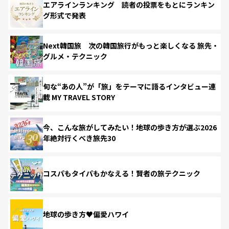
エアラインランキング 読者の投票をもとにランキン
グ形式で発表
Next韓国旅 次の韓国旅行がもっと楽しくなる 旅先・
グルメ・テクニック
旬な“あの人”が「旅」をテーマに語るインタビュー連
載 MY TRAVEL STORY
今、こんな旅がしてみたい！地球の歩き方が選ぶ2026
年絶対行くべき旅先30
コスパもタイパもかなえる！賢者の旅テクニック
地球の歩き方♥偏愛ハワイ