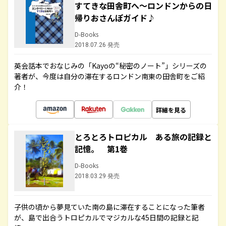
すてきな田舎町へ～ロンドンからの日
帰りおさんぽガイド♪
D-Books
2018.07.26 発売
英会話本でおなじみの「Kayoの“秘密のノート”」シリーズの
著者が、今度は自分の滞在するロンドン南東の田舎町をご紹
介！
詳細を見る
とろとろトロピカル ある旅の記録と
記憶。 第1巻
D-Books
2018.03.29 発売
子供の頃から夢見ていた南の島に滞在することになった筆者
が、島で出合うトロピカルでマジカルな45日間の記録と記