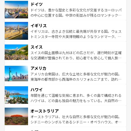
せる。地方によって風土や気候が異なるスペインはその個
ドイツ
で、幅広い魅力が詰まっている。華麗な宮殿、歴史的な大
性で訪れる人を魅了する。 なお、新着のスペイン情報は
コ
聖堂、美しいビーチ、そして豊かな自然が、訪れる者を心
ドイツは、豊かな歴史と多彩な文化が交差するヨーロッパ
ンテンツ一覧
を参照してほしい。
から魅了する。また、フランスは美食の国としても知ら
の中心に位置する国。中世の街並みが残るロマンチック街
れ、フランス料理はユネスコ無形文化遺産にも登録されて
道から、未来を先取りするようなモダンな都市まで多様な
イギリス
いる。シャンパンの発祥地であるランス、プロヴァンスの
顔を持つこの国は、どこを歩いても飽きることがない。ベ
香り高いラベンダー畑など、多彩な楽しみ方が可能だ。さ
ルリンの文化的活気、バイエルン州のアルプスの絶景、そ
イギリスは、古きよき伝統と最先端が共存する国。ウェス
らに、パリ以外の地域にも魅力が溢れており、どの街角に
してライン川沿いのワイン畑といった風景は必見。ビール
トミンスター寺院や大英博物館のようなランドマーク、歴
も豊かな歴史と文化が息づいている。パリ以外の個性あふ
とソーセージを味わいながら地元の人と過ごす楽しい時間
史ある大学都市、美しい丘陵地帯や牧歌的な風景など、エ
れる地方に足を運ぶとそれぞれで全く異なる文化を体験で
スイス
は、お酒好きな人にはぜひ体験してほしい。 なお、新着の
リアごとに異なる魅力がある。また、優雅なアフタヌーン
きるだろう。 なお、新着のフランス情報は
コンテンツ一覧
ドイツ情報は
コンテンツ一覧
を参照してほしい。
ティー、ビール好きにはたまらない英国パブ、サッカー観
スイスの国土面積は九州ほどの広さだが、運行時刻が正確
を参照してほしい。
戦など、本場だからこそできる体験も豊富。イギリスを旅
な交通網が整備されており、初心者でも安心して個人旅行
して楽しみつくそう。 なお、新着のイギリス情報は
コンテ
を楽しめる。日本同様に時刻表どおりの旅が可能だ。中世
アメリカ
ンツ一覧
を参照してほしい。
の建物がそのまま残る町や、スイスならではのユニークな
博物館もあり、アルプス観光だけでなく町歩きも満喫する
アメリカ合衆国は、広大な土地と多様な文化が魅力の国。
ことができる。国民の所得が高いため物価も高いが、旅行
東海岸の都市部から西海岸のカリフォルニアまで、訪れる
者向けの交通パス提供のサービスもあり、うまく活用すれ
場所ごとに異なる風景と体験が待っている。ニューヨーク
ハワイ
ば市内交通費無料で観光を楽しむこともできる。 なお、新
のような巨大都市は、観光、ショッピング、エンターテイ
着のスイス情報は
コンテンツ一覧
を参照してほしい。
ンメントが詰まった刺激的なスポットだ。一方、アメリカ
年間を通じて温暖な気候に恵まれ、多くの島で構成される
西部には大自然が広がり、グランドキャニオンやイエロー
ハワイは、どの島も独自の魅力をもっている。大自然の神
ストーン国立公園といった絶景が堪能できる。さらに、南
秘を感じたいなら、火山が生み出した壮大な景観を誇るハ
オーストラリア
部のニューオーリンズでは、音楽と美食が融合した独特の
ワイ島は見逃せない。また、定番の観光地といえばオアフ
文化が魅力。旅行者はアメリカの各地域で異なる魅力を楽
島だが、静かな自然を求めるならマウイ島やカウアイ島が
オーストラリアは、壮大な自然と多様な文化が魅力の国。
しみながら、その多様性と豊かな歴史を感じることができ
おすすめ。エメラルドグリーンに輝く海をはじめ、豊かな
シドニーのシンボルであるシドニー・オペラハウス、オー
るだろう。車でのロードトリップや列車の旅も、アメリカ
文化や歴史が息づいている。「アロハスピリット」と呼ば
ストラリア東海岸北部に広がる大サンゴ礁地帯グレートバ