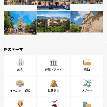
旅のテーマ
飲食
建築・アート
宿泊
イベント・観戦
世界遺産
リゾート