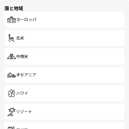
の多様性あふれるカラフルな町は、どこを歩いても新しい
国と地域
発見がある。さらに、治安のよさや充実した公共交通機関
も、旅行者にとっては魅力的なポイント。グルメも豊富
で、ホーカーズは地元の風情を楽しめる外せないスポット
ヨーロッパ
だ。訪れる人を飽きさせないシンガポールで、多様な魅力
を体感しよう。 なお、新着のシンガポール情報は
コンテン
ツ一覧
を参照してほしい。
北米
中南米
オセアニア
ハワイ
リゾート