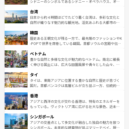
しみながら、その多様性と豊かな歴史を感じることができ
おすすめ。エメラルドグリーンに輝く海をはじめ、豊かな
シドニーのシンボルであるシドニー・オペラハウス、オー
るだろう。車でのロードトリップや列車の旅も、アメリカ
文化や歴史が息づいている。「アロハスピリット」と呼ば
ストラリア東海岸北部に広がる大サンゴ礁地帯グレートバ
ならではの贅沢な旅のスタイルだ。 なお、新着のアメリカ
台湾
れるおもてなしの心で訪れる人々を迎えてくれるハワイの
リアリーフや大陸中央部にそびえるウルル（エアーズロッ
情報は
コンテンツ一覧
を参照してほしい。
人々、おいしいローカルフードやハワイアンミュージッ
ク）、タスマニアの美しい原生林やケアンズの熱帯雨林な
日本から約４時間ほどでたどり着く台湾は、多彩な文化と
ク、伝統的なフラダンスなど、すべてがハワイの魅力を彩
ど、見どころがたくさん。また、カフェやワイン、オージ
自然が織りなす魅力的な観光地。活気あふれる大都市の台
っている。訪れるたびに新しい発見と感動が待っているハ
ービーフなどの食文化も豊かで、美味しいものであふれて
北やノスタルジックな町並みが人気な九份（ジォウフェ
ワイを、存分に味わってほしい。 なお、新着のハワイ情報
韓国
いる。アクティビティも充実しており、サーフィンやダイ
ン）、静ひつな山岳地帯である台湾東部など、都市の喧騒
は
コンテンツ一覧
を参照してほしい。
ビング、ハイキングなど、アウトドア好きにはたまらな
と山間の静けさが共存しており、訪れる人に新しい発見と
歴史ある王朝文化が残る一方で、最先端のファッションやK
い。オーストラリアの多彩な魅力を存分に味わいつくそ
驚きをもたらしてくれる。また、奥深い台湾の食文化も魅
-POPで世界を席巻している韓国。首都ソウルの宮殿や伝統
う。 なお、新着のオーストラリア情報は
コンテンツ一覧
を
力で、夜市などの屋台グルメから高級料理、ヘルシーで美
家屋が並ぶエリアでは韓国の歴史と文化に浸ることがで
参照してほしい。
ベトナム
容にもいいと評判のスイーツなど、バラエティ豊かな料理
き、地方に足を延ばせば四季折々の自然美を楽しむことが
が味わえる。 なお、新着の台湾情報は
コンテンツ一覧
を参
できる。そして、キムチや焼肉、絶品のストリートフード
豊かな自然と多様な文化が魅力的なベトナム。南北に細長
照してほしい。
まで、さまざまな韓国料理が待っている。夜には、韓国な
く伸びる国土には、広大な田園風景や青々とした山々、世
らではのナイトライフも堪能できる。あたたかいホスピタ
界遺産に登録された壮大な自然景観が点在し、都市部では
タイ
リティに包まれながら、韓国の多彩な魅力を心ゆくまで味
急速な発展と共に伝統が息づく。ハノイの古い町並みやホ
わってみてほしい。 なお、新着の韓国情報は
コンテンツ一
ーチミン市のフランス統治時代の建物も、独特の雰囲気を
タイは、東南アジアに位置する豊かな自然と歴史が息づく
覧
を参照してほしい。
醸し出している。また、バラエティの豊かさとおいしさで
国だ。首都バンコクは高層ビルが立ち並ぶ一方、伝統的な
世界中の食通を魅了してやまないベトナム料理も魅力のひ
寺院や市場がいたるところに点在し、古きよき文化と現代
香港
とつ。フォーやバインミー、ベトナムコーヒーなどは、ぜ
の活気が交差している。北部ではチェンマイなどの山岳地
ひ現地で味わいたい。どの地域を訪れてもあたたかい人々
帯で自然と触れ合い、南部ではプーケットやクラビの美し
アジアと西洋の文化が交わる香港は、特有のエネルギーを
が旅行者を迎えてくれるので、きっと忘れられない旅にな
いビーチでリゾート気分を楽しむことができる。タイ料理
もっている。ヴィクトリア湾に広がる壮大な景色、近未来
るはずだ。 なお、新着のベトナム情報は
コンテンツ一覧
を
は世界的に有名で、屋台から高級レストランまで味覚を刺
的なアートスポット、そして歴史と現代が融合した町並
参照してほしい。
シンガポール
激する。気候は一年中温暖で、どの季節にも異なる楽しみ
み、どこを訪れても感動するはず。観光スポットが密集し
が待っている。親しみやすいタイの人々、仏教を中心とし
ており、効率よく見どころを回れるのも魅力。息をのむよ
アジアの交差点として多文化が融合した独自の魅力を放つ
た文化、そして多様な観光資源が、訪れる旅人を魅了し続
うな絶景から文化的な体験まで、香港を存分に楽しみ尽く
シンガポール。未来的な建築物が並ぶマリーナベイ、歴史