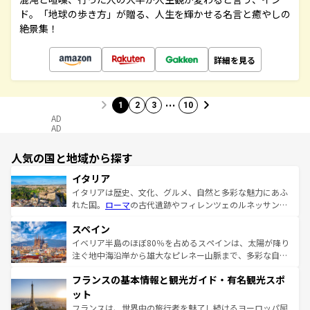
ド。「地球の歩き方」が贈る、人生を輝かせる名言と癒やしの
絶景集！
詳細を見る
…
1
2
3
10
AD
AD
人気の国と地域から探す
イタリア
イタリアは歴史、文化、グルメ、自然と多彩な魅力にあふ
れた国。
ローマ
の古代遺跡やフィレンツェのルネッサンス
美術、ヴェネツィアの運河など、歴史あるスポットはもち
スペイン
ろん、トスカーナの美しい田園風景やアマルフィ海岸の絶
景など、自然景観も見逃せない。観光の合間には、本場の
イベリア半島のほぼ80％を占めるスペインは、太陽が降り
ピザやパスタなど、絶品のイタリア料理を堪能することも
注ぐ地中海沿岸から雄大なピレネー山脈まで、多彩な自然
できる。朝目覚めてから夜眠るまで、すべての瞬間を楽し
と文化が詰まったヨーロッパ屈指の旅行先だ。多様な地域
フランスの基本情報と観光ガイド・有名観光スポ
ませてくれるイタリアで、忘れられない旅をしてみよう！
文化が根付くこの国では、情熱的なフラメンコ、熱気あふ
なお、新着のイタリア情報は
コンテンツ一覧
を参照してほ
れる闘牛、そして美味しいタパスが生活の一部となってい
ット
しい。
る。首都マドリードの洗練された雰囲気や、バルセロナの
フランスは、世界中の旅行者を魅了し続けるヨーロッパ屈