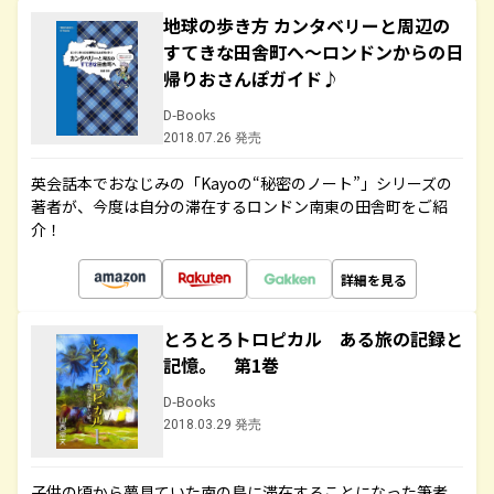
地球の歩き方 カンタベリーと周辺の
すてきな田舎町へ～ロンドンからの日
帰りおさんぽガイド♪
D-Books
2018.07.26 発売
英会話本でおなじみの「Kayoの“秘密のノート”」シリーズの
著者が、今度は自分の滞在するロンドン南東の田舎町をご紹
介！
詳細を見る
とろとろトロピカル ある旅の記録と
記憶。 第1巻
D-Books
2018.03.29 発売
子供の頃から夢見ていた南の島に滞在することになった筆者