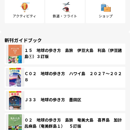
アクティビティ
鉄道・フライト
ショップ
新刊ガイドブック
１５ 地球の歩き方 島旅 伊豆大島 利島（伊豆諸
島①）３訂版
Ｃ０２ 地球の歩き方 ハワイ島 ２０２７～２０２
８
Ｊ３３ 地球の歩き方 墨田区
０２ 地球の歩き方 島旅 奄美大島 喜界島 加計
呂麻島（奄美群島１） ５訂版