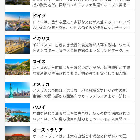
アートに溢れた街角から、地方では古代ローマ遺跡や中世
指の観光地だ。首都パリのエッフェル塔やルーブル美術館
の城塞都市、穏やかなビーチリゾートまで多彩な表情を見
といった象徴的なスポットから、田舎町の古風な美しさま
せる。地方によって風土や気候が異なるスペインはその個
ドイツ
で、幅広い魅力が詰まっている。華麗な宮殿、歴史的な大
性で訪れる人を魅了する。 なお、新着のスペイン情報は
コ
聖堂、美しいビーチ、そして豊かな自然が、訪れる者を心
ドイツは、豊かな歴史と多彩な文化が交差するヨーロッパ
ンテンツ一覧
を参照してほしい。
から魅了する。また、フランスは美食の国としても知ら
の中心に位置する国。中世の街並みが残るロマンチック街
れ、フランス料理はユネスコ無形文化遺産にも登録されて
道から、未来を先取りするようなモダンな都市まで多様な
イギリス
いる。シャンパンの発祥地であるランス、プロヴァンスの
顔を持つこの国は、どこを歩いても飽きることがない。ベ
香り高いラベンダー畑など、多彩な楽しみ方が可能だ。さ
ルリンの文化的活気、バイエルン州のアルプスの絶景、そ
イギリスは、古きよき伝統と最先端が共存する国。ウェス
らに、パリ以外の地域にも魅力が溢れており、どの街角に
してライン川沿いのワイン畑といった風景は必見。ビール
トミンスター寺院や大英博物館のようなランドマーク、歴
も豊かな歴史と文化が息づいている。パリ以外の個性あふ
とソーセージを味わいながら地元の人と過ごす楽しい時間
史ある大学都市、美しい丘陵地帯や牧歌的な風景など、エ
れる地方に足を運ぶとそれぞれで全く異なる文化を体験で
スイス
は、お酒好きな人にはぜひ体験してほしい。 なお、新着の
リアごとに異なる魅力がある。また、優雅なアフタヌーン
きるだろう。 なお、新着のフランス情報は
コンテンツ一覧
ドイツ情報は
コンテンツ一覧
を参照してほしい。
ティー、ビール好きにはたまらない英国パブ、サッカー観
スイスの国土面積は九州ほどの広さだが、運行時刻が正確
を参照してほしい。
戦など、本場だからこそできる体験も豊富。イギリスを旅
な交通網が整備されており、初心者でも安心して個人旅行
して楽しみつくそう。 なお、新着のイギリス情報は
コンテ
を楽しめる。日本同様に時刻表どおりの旅が可能だ。中世
アメリカ
ンツ一覧
を参照してほしい。
の建物がそのまま残る町や、スイスならではのユニークな
博物館もあり、アルプス観光だけでなく町歩きも満喫する
アメリカ合衆国は、広大な土地と多様な文化が魅力の国。
ことができる。国民の所得が高いため物価も高いが、旅行
東海岸の都市部から西海岸のカリフォルニアまで、訪れる
者向けの交通パス提供のサービスもあり、うまく活用すれ
場所ごとに異なる風景と体験が待っている。ニューヨーク
ハワイ
ば市内交通費無料で観光を楽しむこともできる。 なお、新
のような巨大都市は、観光、ショッピング、エンターテイ
着のスイス情報は
コンテンツ一覧
を参照してほしい。
ンメントが詰まった刺激的なスポットだ。一方、アメリカ
年間を通じて温暖な気候に恵まれ、多くの島で構成される
西部には大自然が広がり、グランドキャニオンやイエロー
ハワイは、どの島も独自の魅力をもっている。大自然の神
ストーン国立公園といった絶景が堪能できる。さらに、南
秘を感じたいなら、火山が生み出した壮大な景観を誇るハ
オーストラリア
部のニューオーリンズでは、音楽と美食が融合した独特の
ワイ島は見逃せない。また、定番の観光地といえばオアフ
文化が魅力。旅行者はアメリカの各地域で異なる魅力を楽
島だが、静かな自然を求めるならマウイ島やカウアイ島が
オーストラリアは、壮大な自然と多様な文化が魅力の国。