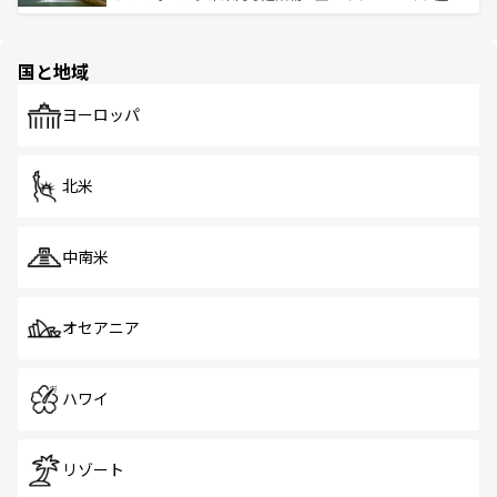
ける。 なお、新着のタイ情報は
コンテンツ一覧
を参照して
そう。 なお、新着の香港情報は
コンテンツ一覧
を参照して
と伝統を感じられるエスニックタウン、多数の緑豊かな公
ほしい。
ほしい。
園や自然保護区など、自然が調和した近代的な景観と文化
の多様性あふれるカラフルな町は、どこを歩いても新しい
国と地域
発見がある。さらに、治安のよさや充実した公共交通機関
も、旅行者にとっては魅力的なポイント。グルメも豊富
で、ホーカーズは地元の風情を楽しめる外せないスポット
ヨーロッパ
だ。訪れる人を飽きさせないシンガポールで、多様な魅力
を体感しよう。 なお、新着のシンガポール情報は
コンテン
ツ一覧
を参照してほしい。
北米
中南米
オセアニア
ハワイ
リゾート