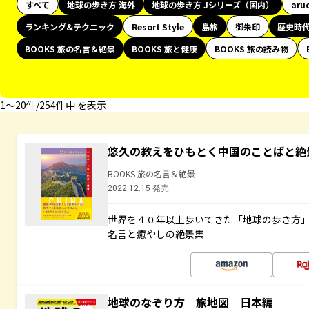
すべて
地球の歩き方 海外
地球の歩き方 Jシリーズ（国内）
aru
ランキング&テクニック
Resort Style
島旅
御朱印
歴史時
BOOKS 旅の名言＆絶景
BOOKS 旅と健康
BOOKS 旅の読み物
1〜20件/254件中 を表示
悠久の教えをひもとく中国のことばと絶
BOOKS 旅の名言＆絶景
2022.12.15 発売
世界を４０年以上歩いてきた「地球の歩き方
名言と癒やしの絶景集
地球のなぞり方 旅地図 日本編