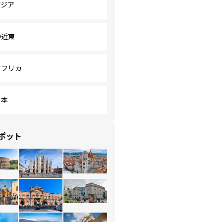
アジア
中近東
アフリカ
日本
ポット