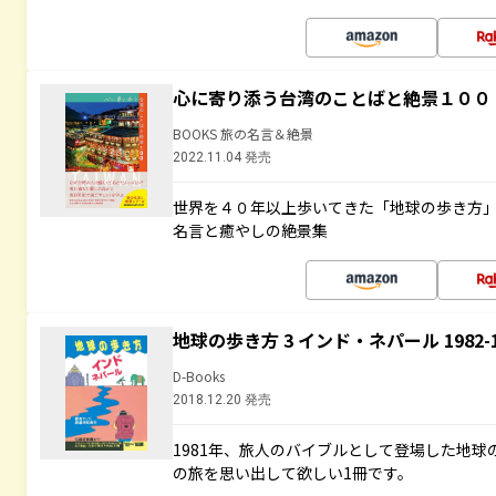
心に寄り添う台湾のことばと絶景１００
BOOKS 旅の名言＆絶景
2022.11.04 発売
世界を４０年以上歩いてきた「地球の歩き方
名言と癒やしの絶景集
地球の歩き方 3 インド・ネパール 1982
D-Books
2018.12.20 発売
1981年、旅人のバイブルとして登場した地
の旅を思い出して欲しい1冊です。