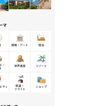
ーマ
食
建築・アート
宿泊
ト・
世界遺産
リゾート
戦
鉄道・
ビティ
ショップ
フライト