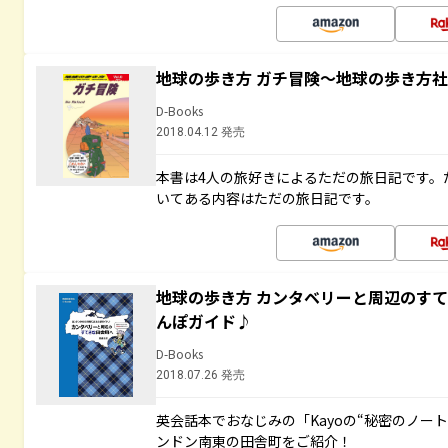
地球の歩き方 ガチ冒険～地球の歩き方
D-Books
2018.04.12 発売
本書は4人の旅好きによるただの旅日記です。
いてある内容はただの旅日記です。
地球の歩き方 カンタベリーと周辺のす
んぽガイド♪
D-Books
2018.07.26 発売
英会話本でおなじみの「Kayoの“秘密のノー
ンドン南東の田舎町をご紹介！