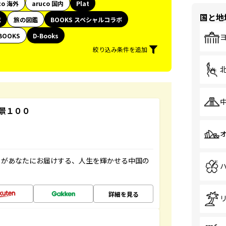
co 海外
aruco 国内
Plat
国と地
代
旅の図鑑
BOOKS スペシャルコラボ
BOOKS
D-Books
絞り込み条件を追加
景１００
」があなたにお届けする、人生を輝かせる中国の
詳細を見る