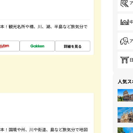
図本！観光名所や橋、川、湖、半島など旅気分で
詳細を見る
人気ス
図本！国境や州、川や街道、島など旅気分で地図