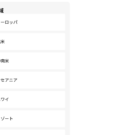
域
ヨーロッパ
北米
中南米
オセアニア
ハワイ
リゾート