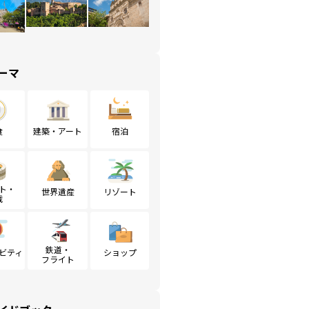
ーマ
食
建築・アート
宿泊
ト・
世界遺産
リゾート
戦
鉄道・
ビティ
ショップ
フライト