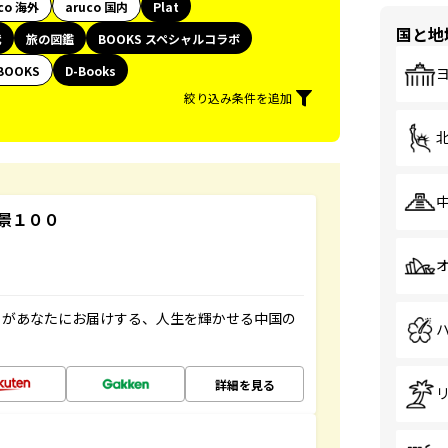
co 海外
aruco 国内
Plat
国と地
代
旅の図鑑
BOOKS スペシャルコラボ
BOOKS
D-Books
絞り込み条件を追加
景１００
」があなたにお届けする、人生を輝かせる中国の
詳細を見る