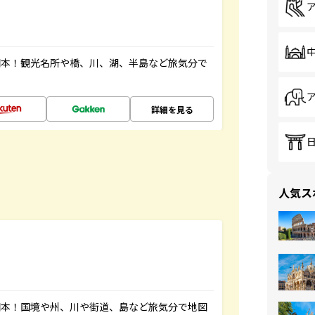
図本！観光名所や橋、川、湖、半島など旅気分で
詳細を見る
人気ス
図本！国境や州、川や街道、島など旅気分で地図