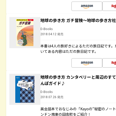
地球の歩き方 ガチ冒険～地球の歩き方
D-Books
2018.04.12 発売
本書は4人の旅好きによるただの旅日記です。
いてある内容はただの旅日記です。
地球の歩き方 カンタベリーと周辺のす
んぽガイド♪
D-Books
2018.07.26 発売
英会話本でおなじみの「Kayoの“秘密のノー
ンドン南東の田舎町をご紹介！