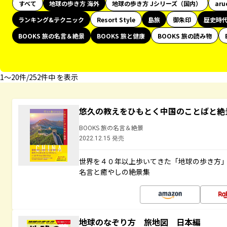
すべて
地球の歩き方 海外
地球の歩き方 Jシリーズ（国内）
aru
ランキング&テクニック
Resort Style
島旅
御朱印
歴史時
BOOKS 旅の名言＆絶景
BOOKS 旅と健康
BOOKS 旅の読み物
1〜20件/252件中 を表示
悠久の教えをひもとく中国のことばと絶
BOOKS 旅の名言＆絶景
2022.12.15 発売
世界を４０年以上歩いてきた「地球の歩き方
名言と癒やしの絶景集
地球のなぞり方 旅地図 日本編