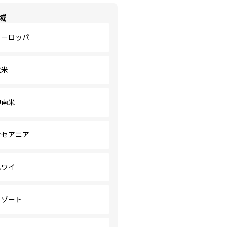
域
ヨーロッパ
北米
中南米
オセアニア
ハワイ
リゾート