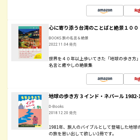
心に寄り添う台湾のことばと絶景１００
BOOKS 旅の名言＆絶景
2022.11.04 発売
世界を４０年以上歩いてきた「地球の歩き方
名言と癒やしの絶景集
地球の歩き方 3 インド・ネパール 1982
D-Books
2018.12.20 発売
1981年、旅人のバイブルとして登場した地
の旅を思い出して欲しい1冊です。