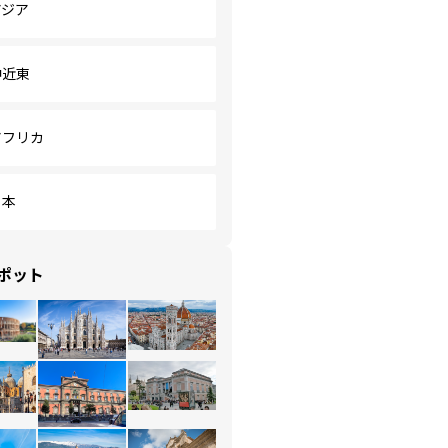
アジア
中近東
アフリカ
日本
ポット