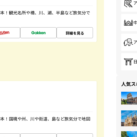
図本！観光名所や橋、川、湖、半島など旅気分で
詳細を見る
人気ス
図本！国境や州、川や街道、島など旅気分で地図