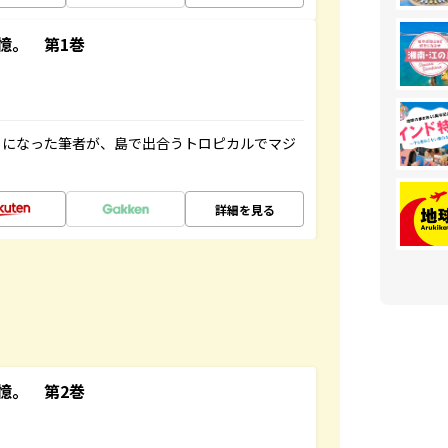
憶。 第1巻
とになった筆者が、島で出合うトロピカルでマジ
詳細を見る
憶。 第2巻