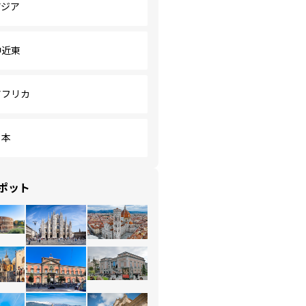
アジア
中近東
アフリカ
日本
ポット