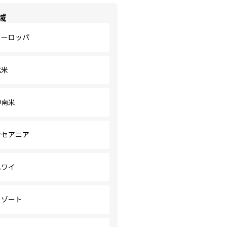
域
ヨーロッパ
北米
中南米
オセアニア
ハワイ
リゾート