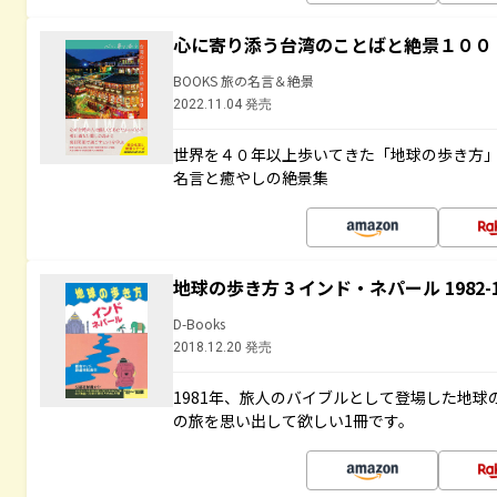
心に寄り添う台湾のことばと絶景１００
BOOKS 旅の名言＆絶景
2022.11.04 発売
世界を４０年以上歩いてきた「地球の歩き方
名言と癒やしの絶景集
地球の歩き方 3 インド・ネパール 1982
D-Books
2018.12.20 発売
1981年、旅人のバイブルとして登場した地
の旅を思い出して欲しい1冊です。