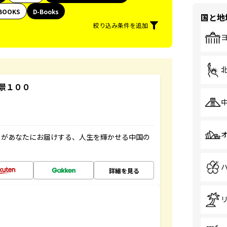
BOOKS
D-Books
国と地
絞り込み条件を追加
景１００
」があなたにお届けする、人生を輝かせる中国の
詳細を見る