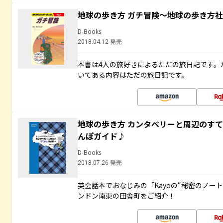
地球の歩き方 ガチ冒険～地球の歩き方
D-Books
2018.04.12 発売
本書は4人の旅好きによるただの旅日記です。
いてある内容はただの旅日記です。
地球の歩き方 カンタベリーと周辺のす
んぽガイド♪
D-Books
2018.07.26 発売
英会話本でおなじみの「Kayoの“秘密のノー
ンドン南東の田舎町をご紹介！