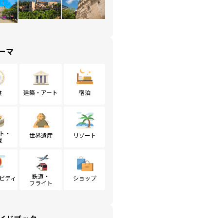
ーマ
食
建築・アート
宿泊
ト・
世界遺産
リゾート
戦
鉄道・
ビティ
ショップ
フライト