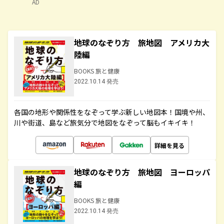
AD
地球のなぞり方 旅地図 アメリカ大
陸編
BOOKS 旅と健康
2022.10.14 発売
各国の地形や関係性をなぞって学ぶ新しい地図本！国境や州、
川や街道、島など旅気分で地図をなぞって脳もイキイキ！
詳細を見る
地球のなぞり方 旅地図 ヨーロッパ
編
BOOKS 旅と健康
2022.10.14 発売