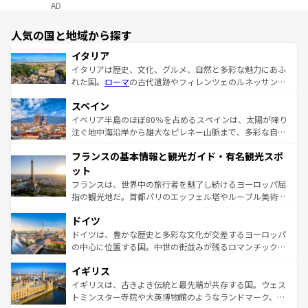
AD
人気の国と地域から探す
イタリア
イタリアは歴史、文化、グルメ、自然と多彩な魅力にあふ
れた国。
ローマ
の古代遺跡やフィレンツェのルネッサンス
美術、ヴェネツィアの運河など、歴史あるスポットはもち
スペイン
ろん、トスカーナの美しい田園風景やアマルフィ海岸の絶
景など、自然景観も見逃せない。観光の合間には、本場の
イベリア半島のほぼ80％を占めるスペインは、太陽が降り
ピザやパスタなど、絶品のイタリア料理を堪能することも
注ぐ地中海沿岸から雄大なピレネー山脈まで、多彩な自然
できる。朝目覚めてから夜眠るまで、すべての瞬間を楽し
と文化が詰まったヨーロッパ屈指の旅行先だ。多様な地域
フランスの基本情報と観光ガイド・有名観光スポ
ませてくれるイタリアで、忘れられない旅をしてみよう！
文化が根付くこの国では、情熱的なフラメンコ、熱気あふ
なお、新着のイタリア情報は
コンテンツ一覧
を参照してほ
れる闘牛、そして美味しいタパスが生活の一部となってい
ット
しい。
る。首都マドリードの洗練された雰囲気や、バルセロナの
フランスは、世界中の旅行者を魅了し続けるヨーロッパ屈
アートに溢れた街角から、地方では古代ローマ遺跡や中世
指の観光地だ。首都パリのエッフェル塔やルーブル美術館
の城塞都市、穏やかなビーチリゾートまで多彩な表情を見
といった象徴的なスポットから、田舎町の古風な美しさま
せる。地方によって風土や気候が異なるスペインはその個
ドイツ
で、幅広い魅力が詰まっている。華麗な宮殿、歴史的な大
性で訪れる人を魅了する。 なお、新着のスペイン情報は
コ
聖堂、美しいビーチ、そして豊かな自然が、訪れる者を心
ドイツは、豊かな歴史と多彩な文化が交差するヨーロッパ
ンテンツ一覧
を参照してほしい。
から魅了する。また、フランスは美食の国としても知ら
の中心に位置する国。中世の街並みが残るロマンチック街
れ、フランス料理はユネスコ無形文化遺産にも登録されて
道から、未来を先取りするようなモダンな都市まで多様な
イギリス
いる。シャンパンの発祥地であるランス、プロヴァンスの
顔を持つこの国は、どこを歩いても飽きることがない。ベ
香り高いラベンダー畑など、多彩な楽しみ方が可能だ。さ
ルリンの文化的活気、バイエルン州のアルプスの絶景、そ
イギリスは、古きよき伝統と最先端が共存する国。ウェス
らに、パリ以外の地域にも魅力が溢れており、どの街角に
してライン川沿いのワイン畑といった風景は必見。ビール
トミンスター寺院や大英博物館のようなランドマーク、歴
も豊かな歴史と文化が息づいている。パリ以外の個性あふ