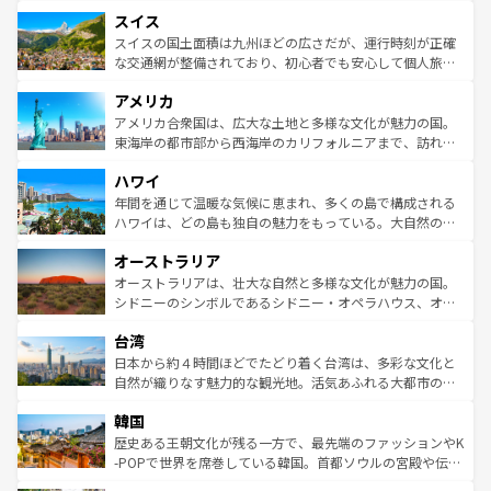
とソーセージを味わいながら地元の人と過ごす楽しい時間
史ある大学都市、美しい丘陵地帯や牧歌的な風景など、エ
れる地方に足を運ぶとそれぞれで全く異なる文化を体験で
スイス
は、お酒好きな人にはぜひ体験してほしい。 なお、新着の
リアごとに異なる魅力がある。また、優雅なアフタヌーン
きるだろう。 なお、新着のフランス情報は
コンテンツ一覧
ドイツ情報は
コンテンツ一覧
を参照してほしい。
ティー、ビール好きにはたまらない英国パブ、サッカー観
スイスの国土面積は九州ほどの広さだが、運行時刻が正確
を参照してほしい。
戦など、本場だからこそできる体験も豊富。イギリスを旅
な交通網が整備されており、初心者でも安心して個人旅行
して楽しみつくそう。 なお、新着のイギリス情報は
コンテ
を楽しめる。日本同様に時刻表どおりの旅が可能だ。中世
アメリカ
ンツ一覧
を参照してほしい。
の建物がそのまま残る町や、スイスならではのユニークな
博物館もあり、アルプス観光だけでなく町歩きも満喫する
アメリカ合衆国は、広大な土地と多様な文化が魅力の国。
ことができる。国民の所得が高いため物価も高いが、旅行
東海岸の都市部から西海岸のカリフォルニアまで、訪れる
者向けの交通パス提供のサービスもあり、うまく活用すれ
場所ごとに異なる風景と体験が待っている。ニューヨーク
ハワイ
ば市内交通費無料で観光を楽しむこともできる。 なお、新
のような巨大都市は、観光、ショッピング、エンターテイ
着のスイス情報は
コンテンツ一覧
を参照してほしい。
ンメントが詰まった刺激的なスポットだ。一方、アメリカ
年間を通じて温暖な気候に恵まれ、多くの島で構成される
西部には大自然が広がり、グランドキャニオンやイエロー
ハワイは、どの島も独自の魅力をもっている。大自然の神
ストーン国立公園といった絶景が堪能できる。さらに、南
秘を感じたいなら、火山が生み出した壮大な景観を誇るハ
オーストラリア
部のニューオーリンズでは、音楽と美食が融合した独特の
ワイ島は見逃せない。また、定番の観光地といえばオアフ
文化が魅力。旅行者はアメリカの各地域で異なる魅力を楽
島だが、静かな自然を求めるならマウイ島やカウアイ島が
オーストラリアは、壮大な自然と多様な文化が魅力の国。
しみながら、その多様性と豊かな歴史を感じることができ
おすすめ。エメラルドグリーンに輝く海をはじめ、豊かな
シドニーのシンボルであるシドニー・オペラハウス、オー
るだろう。車でのロードトリップや列車の旅も、アメリカ
文化や歴史が息づいている。「アロハスピリット」と呼ば
ストラリア東海岸北部に広がる大サンゴ礁地帯グレートバ
ならではの贅沢な旅のスタイルだ。 なお、新着のアメリカ
台湾
れるおもてなしの心で訪れる人々を迎えてくれるハワイの
リアリーフや大陸中央部にそびえるウルル（エアーズロッ
情報は
コンテンツ一覧
を参照してほしい。
人々、おいしいローカルフードやハワイアンミュージッ
ク）、タスマニアの美しい原生林やケアンズの熱帯雨林な
日本から約４時間ほどでたどり着く台湾は、多彩な文化と
ク、伝統的なフラダンスなど、すべてがハワイの魅力を彩
ど、見どころがたくさん。また、カフェやワイン、オージ
自然が織りなす魅力的な観光地。活気あふれる大都市の台
っている。訪れるたびに新しい発見と感動が待っているハ
ービーフなどの食文化も豊かで、美味しいものであふれて
北やノスタルジックな町並みが人気な九份（ジォウフェ
ワイを、存分に味わってほしい。 なお、新着のハワイ情報
韓国
いる。アクティビティも充実しており、サーフィンやダイ
ン）、静ひつな山岳地帯である台湾東部など、都市の喧騒
は
コンテンツ一覧
を参照してほしい。
ビング、ハイキングなど、アウトドア好きにはたまらな
と山間の静けさが共存しており、訪れる人に新しい発見と
歴史ある王朝文化が残る一方で、最先端のファッションやK
い。オーストラリアの多彩な魅力を存分に味わいつくそ
驚きをもたらしてくれる。また、奥深い台湾の食文化も魅
-POPで世界を席巻している韓国。首都ソウルの宮殿や伝統
う。 なお、新着のオーストラリア情報は
コンテンツ一覧
を
力で、夜市などの屋台グルメから高級料理、ヘルシーで美
家屋が並ぶエリアでは韓国の歴史と文化に浸ることがで