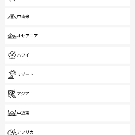
中南米
オセアニア
ハワイ
リゾート
アジア
中近東
アフリカ