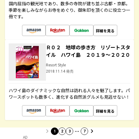
国内屈指の観光地であり、数多の寺院が建ち並ぶ古都・京都。
季節を楽しみながらお寺をめぐり、御朱印を頂くのに役立つ一
冊です。
詳細を見る
Ｒ０２ 地球の歩き方 リゾートスタ
イル ハワイ島 ２０１９～２０２０
Resort Style
2018.11.14 発売
ハワイ島のダイナミックな自然は訪れる人々を魅了します。パ
ワースポットも数多く、進化する自然派グルメも見逃せない！
詳細を見る
…
1
2
3
7
AD