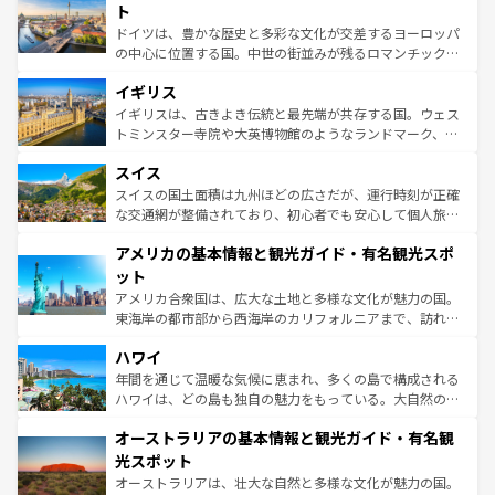
性で訪れる人を魅了する。 なお、新着のスペイン情報は
コ
聖堂、美しいビーチ、そして豊かな自然が、訪れる者を心
ト
ンテンツ一覧
を参照してほしい。
から魅了する。また、フランスは美食の国としても知ら
ドイツは、豊かな歴史と多彩な文化が交差するヨーロッパ
れ、フランス料理はユネスコ無形文化遺産にも登録されて
の中心に位置する国。中世の街並みが残るロマンチック街
いる。シャンパンの発祥地であるランス、プロヴァンスの
道から、未来を先取りするようなモダンな都市まで多様な
香り高いラベンダー畑など、多彩な楽しみ方が可能だ。さ
イギリス
顔を持つこの国は、どこを歩いても飽きることがない。ベ
らに、パリ以外の地域にも魅力が溢れており、どの街角に
ルリンの文化的活気、バイエルン州のアルプスの絶景、そ
イギリスは、古きよき伝統と最先端が共存する国。ウェス
も豊かな歴史と文化が息づいている。パリ以外の個性あふ
してライン川沿いのワイン畑といった風景は必見。ビール
トミンスター寺院や大英博物館のようなランドマーク、歴
れる地方に足を運ぶとそれぞれで全く異なる文化を体験で
とソーセージを味わいながら地元の人と過ごす楽しい時間
史ある大学都市、美しい丘陵地帯や牧歌的な風景など、エ
きるだろう。 なお、新着のフランス情報は
コンテンツ一覧
スイス
は、お酒好きな人にはぜひ体験してほしい。 なお、新着の
リアごとに異なる魅力がある。また、優雅なアフタヌーン
を参照してほしい。
ドイツ情報は
コンテンツ一覧
を参照してほしい。
ティー、ビール好きにはたまらない英国パブ、サッカー観
スイスの国土面積は九州ほどの広さだが、運行時刻が正確
戦など、本場だからこそできる体験も豊富。イギリスを旅
な交通網が整備されており、初心者でも安心して個人旅行
して楽しみつくそう。 なお、新着のイギリス情報は
コンテ
を楽しめる。日本同様に時刻表どおりの旅が可能だ。中世
アメリカの基本情報と観光ガイド・有名観光スポ
ンツ一覧
を参照してほしい。
の建物がそのまま残る町や、スイスならではのユニークな
博物館もあり、アルプス観光だけでなく町歩きも満喫する
ット
ことができる。国民の所得が高いため物価も高いが、旅行
アメリカ合衆国は、広大な土地と多様な文化が魅力の国。
者向けの交通パス提供のサービスもあり、うまく活用すれ
東海岸の都市部から西海岸のカリフォルニアまで、訪れる
ば市内交通費無料で観光を楽しむこともできる。 なお、新
場所ごとに異なる風景と体験が待っている。ニューヨーク
着のスイス情報は
コンテンツ一覧
を参照してほしい。
ハワイ
のような巨大都市は、観光、ショッピング、エンターテイ
ンメントが詰まった刺激的なスポットだ。一方、アメリカ
年間を通じて温暖な気候に恵まれ、多くの島で構成される
西部には大自然が広がり、グランドキャニオンやイエロー
ハワイは、どの島も独自の魅力をもっている。大自然の神
ストーン国立公園といった絶景が堪能できる。さらに、南
秘を感じたいなら、火山が生み出した壮大な景観を誇るハ
オーストラリアの基本情報と観光ガイド・有名観
部のニューオーリンズでは、音楽と美食が融合した独特の
ワイ島は見逃せない。また、定番の観光地といえばオアフ
文化が魅力。旅行者はアメリカの各地域で異なる魅力を楽
島だが、静かな自然を求めるならマウイ島やカウアイ島が
光スポット
しみながら、その多様性と豊かな歴史を感じることができ
おすすめ。エメラルドグリーンに輝く海をはじめ、豊かな
オーストラリアは、壮大な自然と多様な文化が魅力の国。