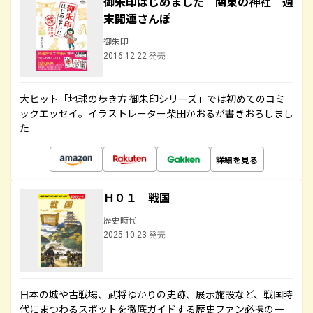
御朱印はじめました 関東の神社 週
末開運さんぽ
御朱印
2016.12.22 発売
大ヒット「地球の歩き方 御朱印シリーズ」では初めてのコミ
ックエッセイ。イラストレーター柴田かおるが書きおろしまし
た
詳細を見る
Ｈ０１ 戦国
歴史時代
2025.10.23 発売
日本の城や古戦場、武将ゆかりの史跡、展示施設など、戦国時
代にまつわるスポットを徹底ガイドする歴史ファン必携の一