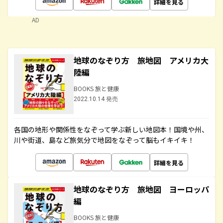
詳細を見る
AD
地球のなぞり方 旅地図 アメリカ大
陸編
BOOKS 旅と健康
2022.10.14 発売
各国の地形や関係性をなぞって学ぶ新しい地図本！国境や州、
川や街道、島など旅気分で地図をなぞって脳もイキイキ！
詳細を見る
地球のなぞり方 旅地図 ヨーロッパ
編
BOOKS 旅と健康