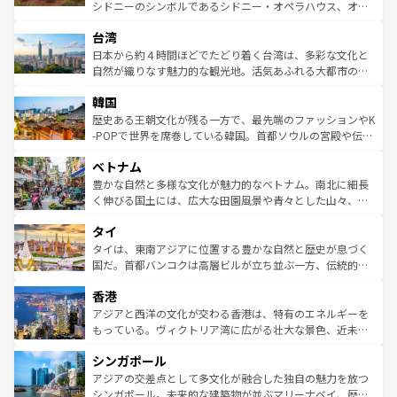
るだろう。車でのロードトリップや列車の旅も、アメリカ
文化や歴史が息づいている。「アロハスピリット」と呼ば
シドニーのシンボルであるシドニー・オペラハウス、オー
ならではの贅沢な旅のスタイルだ。 なお、新着のアメリカ
れるおもてなしの心で訪れる人々を迎えてくれるハワイの
ストラリア東海岸北部に広がる大サンゴ礁地帯グレートバ
情報は
コンテンツ一覧
を参照してほしい。
人々、おいしいローカルフードやハワイアンミュージッ
台湾
リアリーフや大陸中央部にそびえるウルル（エアーズロッ
ク、伝統的なフラダンスなど、すべてがハワイの魅力を彩
ク）、タスマニアの美しい原生林やケアンズの熱帯雨林な
日本から約４時間ほどでたどり着く台湾は、多彩な文化と
っている。訪れるたびに新しい発見と感動が待っているハ
ど、見どころがたくさん。また、カフェやワイン、オージ
自然が織りなす魅力的な観光地。活気あふれる大都市の台
ワイを、存分に味わってほしい。 なお、新着のハワイ情報
ービーフなどの食文化も豊かで、美味しいものであふれて
北やノスタルジックな町並みが人気な九份（ジォウフェ
は
コンテンツ一覧
を参照してほしい。
韓国
いる。アクティビティも充実しており、サーフィンやダイ
ン）、静ひつな山岳地帯である台湾東部など、都市の喧騒
ビング、ハイキングなど、アウトドア好きにはたまらな
と山間の静けさが共存しており、訪れる人に新しい発見と
歴史ある王朝文化が残る一方で、最先端のファッションやK
い。オーストラリアの多彩な魅力を存分に味わいつくそ
驚きをもたらしてくれる。また、奥深い台湾の食文化も魅
-POPで世界を席巻している韓国。首都ソウルの宮殿や伝統
う。 なお、新着のオーストラリア情報は
コンテンツ一覧
を
力で、夜市などの屋台グルメから高級料理、ヘルシーで美
家屋が並ぶエリアでは韓国の歴史と文化に浸ることがで
参照してほしい。
ベトナム
容にもいいと評判のスイーツなど、バラエティ豊かな料理
き、地方に足を延ばせば四季折々の自然美を楽しむことが
が味わえる。 なお、新着の台湾情報は
コンテンツ一覧
を参
できる。そして、キムチや焼肉、絶品のストリートフード
豊かな自然と多様な文化が魅力的なベトナム。南北に細長
照してほしい。
まで、さまざまな韓国料理が待っている。夜には、韓国な
く伸びる国土には、広大な田園風景や青々とした山々、世
らではのナイトライフも堪能できる。あたたかいホスピタ
界遺産に登録された壮大な自然景観が点在し、都市部では
タイ
リティに包まれながら、韓国の多彩な魅力を心ゆくまで味
急速な発展と共に伝統が息づく。ハノイの古い町並みやホ
わってみてほしい。 なお、新着の韓国情報は
コンテンツ一
ーチミン市のフランス統治時代の建物も、独特の雰囲気を
タイは、東南アジアに位置する豊かな自然と歴史が息づく
覧
を参照してほしい。
醸し出している。また、バラエティの豊かさとおいしさで
国だ。首都バンコクは高層ビルが立ち並ぶ一方、伝統的な
世界中の食通を魅了してやまないベトナム料理も魅力のひ
寺院や市場がいたるところに点在し、古きよき文化と現代
香港
とつ。フォーやバインミー、ベトナムコーヒーなどは、ぜ
の活気が交差している。北部ではチェンマイなどの山岳地
ひ現地で味わいたい。どの地域を訪れてもあたたかい人々
帯で自然と触れ合い、南部ではプーケットやクラビの美し
アジアと西洋の文化が交わる香港は、特有のエネルギーを
が旅行者を迎えてくれるので、きっと忘れられない旅にな
いビーチでリゾート気分を楽しむことができる。タイ料理
もっている。ヴィクトリア湾に広がる壮大な景色、近未来
るはずだ。 なお、新着のベトナム情報は
コンテンツ一覧
を
は世界的に有名で、屋台から高級レストランまで味覚を刺
的なアートスポット、そして歴史と現代が融合した町並
参照してほしい。
シンガポール
激する。気候は一年中温暖で、どの季節にも異なる楽しみ
み、どこを訪れても感動するはず。観光スポットが密集し
が待っている。親しみやすいタイの人々、仏教を中心とし
ており、効率よく見どころを回れるのも魅力。息をのむよ
アジアの交差点として多文化が融合した独自の魅力を放つ
た文化、そして多様な観光資源が、訪れる旅人を魅了し続
うな絶景から文化的な体験まで、香港を存分に楽しみ尽く
シンガポール。未来的な建築物が並ぶマリーナベイ、歴史