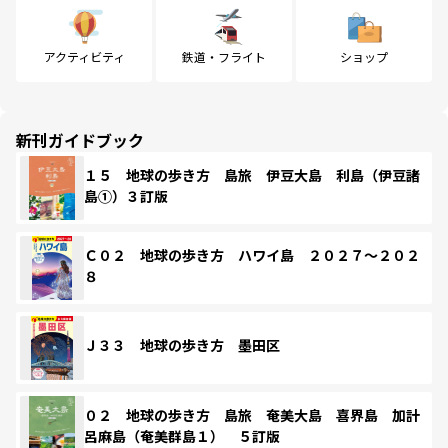
アクティビティ
鉄道・フライト
ショップ
新刊ガイドブック
１５ 地球の歩き方 島旅 伊豆大島 利島（伊豆諸
島①）３訂版
Ｃ０２ 地球の歩き方 ハワイ島 ２０２７～２０２
８
Ｊ３３ 地球の歩き方 墨田区
０２ 地球の歩き方 島旅 奄美大島 喜界島 加計
呂麻島（奄美群島１） ５訂版