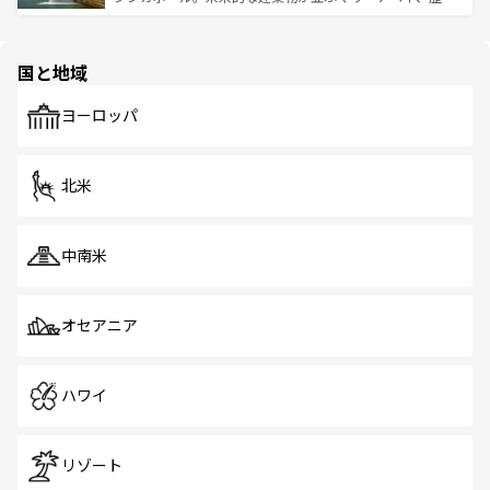
ける。 なお、新着のタイ情報は
コンテンツ一覧
を参照して
そう。 なお、新着の香港情報は
コンテンツ一覧
を参照して
と伝統を感じられるエスニックタウン、多数の緑豊かな公
ほしい。
ほしい。
園や自然保護区など、自然が調和した近代的な景観と文化
の多様性あふれるカラフルな町は、どこを歩いても新しい
国と地域
発見がある。さらに、治安のよさや充実した公共交通機関
も、旅行者にとっては魅力的なポイント。グルメも豊富
で、ホーカーズは地元の風情を楽しめる外せないスポット
ヨーロッパ
だ。訪れる人を飽きさせないシンガポールで、多様な魅力
を体感しよう。 なお、新着のシンガポール情報は
コンテン
ツ一覧
を参照してほしい。
北米
中南米
オセアニア
ハワイ
リゾート