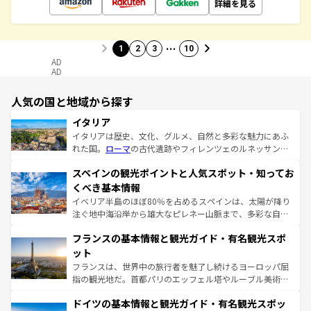
詳細を見る
…
1
2
3
10
AD
AD
人気の国と地域から探す
イタリア
イタリアは歴史、文化、グルメ、自然と多彩な魅力にあふ
れた国。
ローマ
の古代遺跡やフィレンツェのルネッサンス
美術、ヴェネツィアの運河など、歴史あるスポットはもち
スペインの観光ポイントと人気スポット・知ってお
ろん、トスカーナの美しい田園風景やアマルフィ海岸の絶
景など、自然景観も見逃せない。観光の合間には、本場の
くべき基本情報
ピザやパスタなど、絶品のイタリア料理を堪能することも
イベリア半島のほぼ80％を占めるスペインは、太陽が降り
できる。朝目覚めてから夜眠るまで、すべての瞬間を楽し
注ぐ地中海沿岸から雄大なピレネー山脈まで、多彩な自然
ませてくれるイタリアで、忘れられない旅をしてみよう！
と文化が詰まったヨーロッパ屈指の旅行先だ。多様な地域
なお、新着のイタリア情報は
コンテンツ一覧
を参照してほ
フランスの基本情報と観光ガイド・有名観光スポ
文化が根付くこの国では、情熱的なフラメンコ、熱気あふ
しい。
れる闘牛、そして美味しいタパスが生活の一部となってい
ット
る。首都マドリードの洗練された雰囲気や、バルセロナの
フランスは、世界中の旅行者を魅了し続けるヨーロッパ屈
アートに溢れた街角から、地方では古代ローマ遺跡や中世
指の観光地だ。首都パリのエッフェル塔やルーブル美術館
の城塞都市、穏やかなビーチリゾートまで多彩な表情を見
といった象徴的なスポットから、田舎町の古風な美しさま
せる。地方によって風土や気候が異なるスペインはその個
ドイツの基本情報と観光ガイド・有名観光スポッ
で、幅広い魅力が詰まっている。華麗な宮殿、歴史的な大