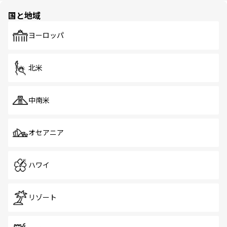
の多様性あふれるカラフルな町は、どこを歩いても新しい
国と地域
発見がある。さらに、治安のよさや充実した公共交通機関
も、旅行者にとっては魅力的なポイント。グルメも豊富
で、ホーカーズは地元の風情を楽しめる外せないスポット
ヨーロッパ
だ。訪れる人を飽きさせないシンガポールで、多様な魅力
を体感しよう。 なお、新着のシンガポール情報は
コンテン
ツ一覧
を参照してほしい。
北米
中南米
オセアニア
ハワイ
リゾート