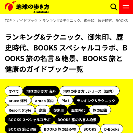
TOP
ガイドブック
ランキング&テクニック、御朱印、歴史時代、BOOKS ス
ランキング&テクニック、御朱印、歴
史時代、BOOKS スペシャルコラボ、B
OOKS 旅の名言＆絶景、BOOKS 旅と
健康のガイドブック一覧
すべて
地球の歩き方 海外
地球の歩き方 Jシリーズ（国内）
aruco 海外
aruco 国内
Plat
ランキング&テクニック
Resort Style
島旅
御朱印
歴史時代
旅の図鑑
BOOKS スペシャルコラボ
BOOKS 旅の名言＆絶景
BOOKS 旅と健康
BOOKS 旅の読み物
BOOKS
D-Books