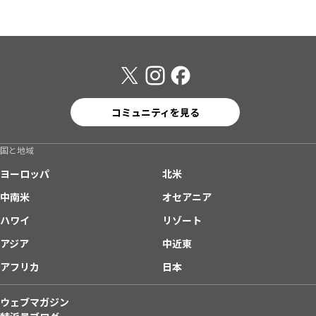
コミュニティを見る
国と地域
ヨーロッパ
北米
中南米
オセアニア
ハワイ
リゾート
アジア
中近東
アフリカ
日本
ウェブマガジン