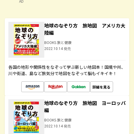
AD
地球のなぞり方 旅地図 アメリカ大
陸編
BOOKS 旅と健康
2022.10.14 発売
各国の地形や関係性をなぞって学ぶ新しい地図本！国境や州、
川や街道、島など旅気分で地図をなぞって脳もイキイキ！
詳細を見る
地球のなぞり方 旅地図 ヨーロッパ
編
BOOKS 旅と健康
2022.10.14 発売