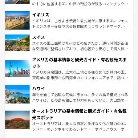
れ、フランス料理はユネスコ無形文化遺産にも登録されて
の中心に位置する国。中世の街並みが残るロマンチック街
いる。シャンパンの発祥地であるランス、プロヴァンスの
道から、未来を先取りするようなモダンな都市まで多様な
香り高いラベンダー畑など、多彩な楽しみ方が可能だ。さ
イギリス
顔を持つこの国は、どこを歩いても飽きることがない。ベ
らに、パリ以外の地域にも魅力が溢れており、どの街角に
ルリンの文化的活気、バイエルン州のアルプスの絶景、そ
イギリスは、古きよき伝統と最先端が共存する国。ウェス
も豊かな歴史と文化が息づいている。パリ以外の個性あふ
してライン川沿いのワイン畑といった風景は必見。ビール
トミンスター寺院や大英博物館のようなランドマーク、歴
れる地方に足を運ぶとそれぞれで全く異なる文化を体験で
とソーセージを味わいながら地元の人と過ごす楽しい時間
史ある大学都市、美しい丘陵地帯や牧歌的な風景など、エ
きるだろう。 なお、新着のフランス情報は
コンテンツ一覧
スイス
は、お酒好きな人にはぜひ体験してほしい。 なお、新着の
リアごとに異なる魅力がある。また、優雅なアフタヌーン
を参照してほしい。
ドイツ情報は
コンテンツ一覧
を参照してほしい。
ティー、ビール好きにはたまらない英国パブ、サッカー観
スイスの国土面積は九州ほどの広さだが、運行時刻が正確
戦など、本場だからこそできる体験も豊富。イギリスを旅
な交通網が整備されており、初心者でも安心して個人旅行
して楽しみつくそう。 なお、新着のイギリス情報は
コンテ
を楽しめる。日本同様に時刻表どおりの旅が可能だ。中世
アメリカの基本情報と観光ガイド・有名観光スポ
ンツ一覧
を参照してほしい。
の建物がそのまま残る町や、スイスならではのユニークな
博物館もあり、アルプス観光だけでなく町歩きも満喫する
ット
ことができる。国民の所得が高いため物価も高いが、旅行
アメリカ合衆国は、広大な土地と多様な文化が魅力の国。
者向けの交通パス提供のサービスもあり、うまく活用すれ
東海岸の都市部から西海岸のカリフォルニアまで、訪れる
ば市内交通費無料で観光を楽しむこともできる。 なお、新
場所ごとに異なる風景と体験が待っている。ニューヨーク
着のスイス情報は
コンテンツ一覧
を参照してほしい。
ハワイ
のような巨大都市は、観光、ショッピング、エンターテイ
ンメントが詰まった刺激的なスポットだ。一方、アメリカ
年間を通じて温暖な気候に恵まれ、多くの島で構成される
西部には大自然が広がり、グランドキャニオンやイエロー
ハワイは、どの島も独自の魅力をもっている。大自然の神
ストーン国立公園といった絶景が堪能できる。さらに、南
秘を感じたいなら、火山が生み出した壮大な景観を誇るハ
オーストラリアの基本情報と観光ガイド・有名観
部のニューオーリンズでは、音楽と美食が融合した独特の
ワイ島は見逃せない。また、定番の観光地といえばオアフ
文化が魅力。旅行者はアメリカの各地域で異なる魅力を楽
島だが、静かな自然を求めるならマウイ島やカウアイ島が
光スポット
しみながら、その多様性と豊かな歴史を感じることができ
おすすめ。エメラルドグリーンに輝く海をはじめ、豊かな
オーストラリアは、壮大な自然と多様な文化が魅力の国。
るだろう。車でのロードトリップや列車の旅も、アメリカ
文化や歴史が息づいている。「アロハスピリット」と呼ば
シドニーのシンボルであるシドニー・オペラハウス、オー
ならではの贅沢な旅のスタイルだ。 なお、新着のアメリカ
れるおもてなしの心で訪れる人々を迎えてくれるハワイの
ストラリア東海岸北部に広がる大サンゴ礁地帯グレートバ