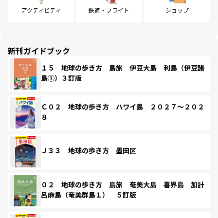
アクティビティ
鉄道・フライト
ショップ
新刊ガイドブック
１５ 地球の歩き方 島旅 伊豆大島 利島（伊豆諸
島①）３訂版
Ｃ０２ 地球の歩き方 ハワイ島 ２０２７～２０２
８
Ｊ３３ 地球の歩き方 墨田区
０２ 地球の歩き方 島旅 奄美大島 喜界島 加計
呂麻島（奄美群島１） ５訂版