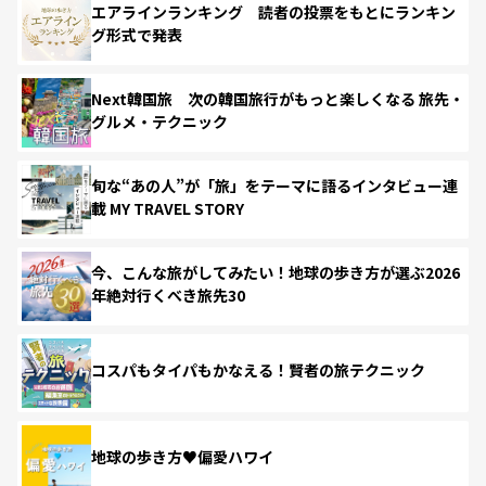
エアラインランキング 読者の投票をもとにランキン
グ形式で発表
Next韓国旅 次の韓国旅行がもっと楽しくなる 旅先・
グルメ・テクニック
旬な“あの人”が「旅」をテーマに語るインタビュー連
載 MY TRAVEL STORY
今、こんな旅がしてみたい！地球の歩き方が選ぶ2026
年絶対行くべき旅先30
コスパもタイパもかなえる！賢者の旅テクニック
地球の歩き方♥偏愛ハワイ