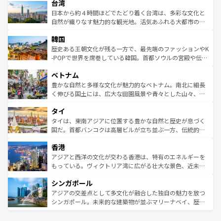
情報は
コンテンツ一覧
を参照してほしい。
人々、おいしいローカルフードやハワイアンミュージッ
台湾
リアリーフや大陸中央部にそびえるウルル（エアーズロッ
ク、伝統的なフラダンスなど、すべてがハワイの魅力を彩
ク）、タスマニアの美しい原生林やケアンズの熱帯雨林な
日本から約４時間ほどでたどり着く台湾は、多彩な文化と
っている。訪れるたびに新しい発見と感動が待っているハ
ど、見どころがたくさん。また、カフェやワイン、オージ
自然が織りなす魅力的な観光地。活気あふれる大都市の台
ワイを、存分に味わってほしい。 なお、新着のハワイ情報
ービーフなどの食文化も豊かで、美味しいものであふれて
北やノスタルジックな町並みが人気な九份（ジォウフェ
は
コンテンツ一覧
を参照してほしい。
韓国
いる。アクティビティも充実しており、サーフィンやダイ
ン）、静ひつな山岳地帯である台湾東部など、都市の喧騒
ビング、ハイキングなど、アウトドア好きにはたまらな
と山間の静けさが共存しており、訪れる人に新しい発見と
歴史ある王朝文化が残る一方で、最先端のファッションやK
い。オーストラリアの多彩な魅力を存分に味わいつくそ
驚きをもたらしてくれる。また、奥深い台湾の食文化も魅
-POPで世界を席巻している韓国。首都ソウルの宮殿や伝統
う。 なお、新着のオーストラリア情報は
コンテンツ一覧
を
力で、夜市などの屋台グルメから高級料理、ヘルシーで美
家屋が並ぶエリアでは韓国の歴史と文化に浸ることがで
参照してほしい。
ベトナム
容にもいいと評判のスイーツなど、バラエティ豊かな料理
き、地方に足を延ばせば四季折々の自然美を楽しむことが
が味わえる。 なお、新着の台湾情報は
コンテンツ一覧
を参
できる。そして、キムチや焼肉、絶品のストリートフード
豊かな自然と多様な文化が魅力的なベトナム。南北に細長
照してほしい。
まで、さまざまな韓国料理が待っている。夜には、韓国な
く伸びる国土には、広大な田園風景や青々とした山々、世
らではのナイトライフも堪能できる。あたたかいホスピタ
界遺産に登録された壮大な自然景観が点在し、都市部では
タイ
リティに包まれながら、韓国の多彩な魅力を心ゆくまで味
急速な発展と共に伝統が息づく。ハノイの古い町並みやホ
わってみてほしい。 なお、新着の韓国情報は
コンテンツ一
ーチミン市のフランス統治時代の建物も、独特の雰囲気を
タイは、東南アジアに位置する豊かな自然と歴史が息づく
覧
を参照してほしい。
醸し出している。また、バラエティの豊かさとおいしさで
国だ。首都バンコクは高層ビルが立ち並ぶ一方、伝統的な
世界中の食通を魅了してやまないベトナム料理も魅力のひ
寺院や市場がいたるところに点在し、古きよき文化と現代
香港
とつ。フォーやバインミー、ベトナムコーヒーなどは、ぜ
の活気が交差している。北部ではチェンマイなどの山岳地
ひ現地で味わいたい。どの地域を訪れてもあたたかい人々
帯で自然と触れ合い、南部ではプーケットやクラビの美し
アジアと西洋の文化が交わる香港は、特有のエネルギーを
が旅行者を迎えてくれるので、きっと忘れられない旅にな
いビーチでリゾート気分を楽しむことができる。タイ料理
もっている。ヴィクトリア湾に広がる壮大な景色、近未来
るはずだ。 なお、新着のベトナム情報は
コンテンツ一覧
を
は世界的に有名で、屋台から高級レストランまで味覚を刺
的なアートスポット、そして歴史と現代が融合した町並
参照してほしい。
シンガポール
激する。気候は一年中温暖で、どの季節にも異なる楽しみ
み、どこを訪れても感動するはず。観光スポットが密集し
が待っている。親しみやすいタイの人々、仏教を中心とし
ており、効率よく見どころを回れるのも魅力。息をのむよ
アジアの交差点として多文化が融合した独自の魅力を放つ
た文化、そして多様な観光資源が、訪れる旅人を魅了し続
うな絶景から文化的な体験まで、香港を存分に楽しみ尽く
シンガポール。未来的な建築物が並ぶマリーナベイ、歴史
ける。 なお、新着のタイ情報は
コンテンツ一覧
を参照して
そう。 なお、新着の香港情報は
コンテンツ一覧
を参照して
と伝統を感じられるエスニックタウン、多数の緑豊かな公
ほしい。
ほしい。
園や自然保護区など、自然が調和した近代的な景観と文化