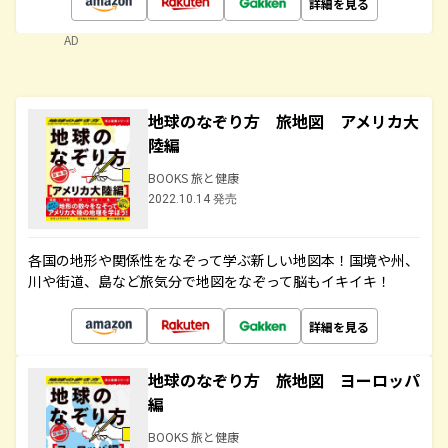
詳細を見る
AD
地球のなぞり方 旅地図 アメリカ大
陸編
BOOKS 旅と健康
2022.10.14 発売
各国の地形や関係性をなぞって学ぶ新しい地図本！国境や州、
川や街道、島など旅気分で地図をなぞって脳もイキイキ！
詳細を見る
地球のなぞり方 旅地図 ヨーロッパ
編
BOOKS 旅と健康