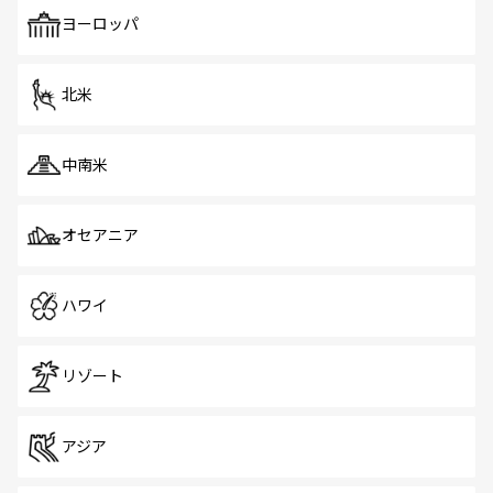
も、旅行者にとっては魅力的なポイント。グルメも豊富
で、ホーカーズは地元の風情を楽しめる外せないスポット
ヨーロッパ
だ。訪れる人を飽きさせないシンガポールで、多様な魅力
を体感しよう。 なお、新着のシンガポール情報は
コンテン
ツ一覧
を参照してほしい。
北米
中南米
オセアニア
ハワイ
リゾート
アジア