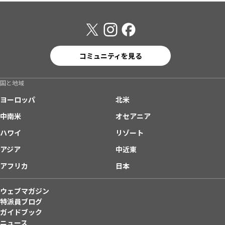
コミュニティを見る
国と地域
ヨーロッパ
北米
中南米
オセアニア
ハワイ
リゾート
アジア
中近東
アフリカ
日本
ウェブマガジン
特派員ブログ
ガイドブック
ニュース