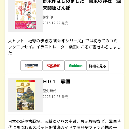
御朱印はじめました 関東の神社 週
末開運さんぽ
御朱印
2016.12.22 発売
大ヒット「地球の歩き方 御朱印シリーズ」では初めてのコミ
ックエッセイ。イラストレーター柴田かおるが書きおろしまし
た
詳細を見る
Ｈ０１ 戦国
歴史時代
2025.10.23 発売
日本の城や古戦場、武将ゆかりの史跡、展示施設など、戦国時
代にまつわるスポットを徹底ガイドする歴史ファン必携の一