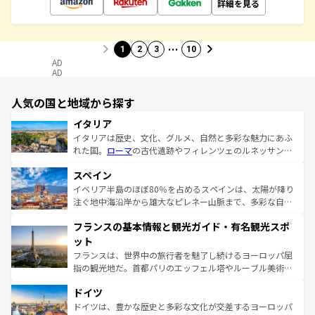
詳細を見る
…
1
2
3
10
AD
AD
人気の国と地域から探す
イタリア
イタリアは歴史、文化、グルメ、自然と多彩な魅力にあふ
れた国。
ローマ
の古代遺跡やフィレンツェのルネッサンス
美術、ヴェネツィアの運河など、歴史あるスポットはもち
スペイン
ろん、トスカーナの美しい田園風景やアマルフィ海岸の絶
景など、自然景観も見逃せない。観光の合間には、本場の
イベリア半島のほぼ80％を占めるスペインは、太陽が降り
ピザやパスタなど、絶品のイタリア料理を堪能することも
注ぐ地中海沿岸から雄大なピレネー山脈まで、多彩な自然
できる。朝目覚めてから夜眠るまで、すべての瞬間を楽し
と文化が詰まったヨーロッパ屈指の旅行先だ。多様な地域
フランスの基本情報と観光ガイド・有名観光スポ
ませてくれるイタリアで、忘れられない旅をしてみよう！
文化が根付くこの国では、情熱的なフラメンコ、熱気あふ
なお、新着のイタリア情報は
コンテンツ一覧
を参照してほ
れる闘牛、そして美味しいタパスが生活の一部となってい
ット
しい。
る。首都マドリードの洗練された雰囲気や、バルセロナの
フランスは、世界中の旅行者を魅了し続けるヨーロッパ屈
アートに溢れた街角から、地方では古代ローマ遺跡や中世
指の観光地だ。首都パリのエッフェル塔やルーブル美術館
の城塞都市、穏やかなビーチリゾートまで多彩な表情を見
といった象徴的なスポットから、田舎町の古風な美しさま
せる。地方によって風土や気候が異なるスペインはその個
ドイツ
で、幅広い魅力が詰まっている。華麗な宮殿、歴史的な大
性で訪れる人を魅了する。 なお、新着のスペイン情報は
コ
聖堂、美しいビーチ、そして豊かな自然が、訪れる者を心
ドイツは、豊かな歴史と多彩な文化が交差するヨーロッパ