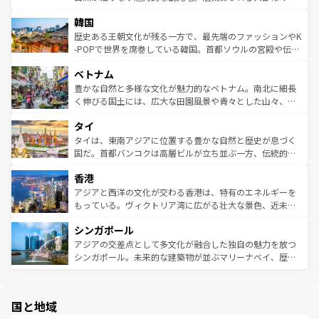
っている。訪れるたびに新しい発見と感動が待っているハ
ービーフなどの食文化も豊かで、美味しいものであふれて
北やノスタルジックな町並みが人気な九份（ジォウフェ
ワイを、存分に味わってほしい。 なお、新着のハワイ情報
韓国
いる。アクティビティも充実しており、サーフィンやダイ
ン）、静ひつな山岳地帯である台湾東部など、都市の喧騒
は
コンテンツ一覧
を参照してほしい。
ビング、ハイキングなど、アウトドア好きにはたまらな
と山間の静けさが共存しており、訪れる人に新しい発見と
歴史ある王朝文化が残る一方で、最先端のファッションやK
い。オーストラリアの多彩な魅力を存分に味わいつくそ
驚きをもたらしてくれる。また、奥深い台湾の食文化も魅
-POPで世界を席巻している韓国。首都ソウルの宮殿や伝統
う。 なお、新着のオーストラリア情報は
コンテンツ一覧
を
力で、夜市などの屋台グルメから高級料理、ヘルシーで美
家屋が並ぶエリアでは韓国の歴史と文化に浸ることがで
参照してほしい。
ベトナム
容にもいいと評判のスイーツなど、バラエティ豊かな料理
き、地方に足を延ばせば四季折々の自然美を楽しむことが
が味わえる。 なお、新着の台湾情報は
コンテンツ一覧
を参
できる。そして、キムチや焼肉、絶品のストリートフード
豊かな自然と多様な文化が魅力的なベトナム。南北に細長
照してほしい。
まで、さまざまな韓国料理が待っている。夜には、韓国な
く伸びる国土には、広大な田園風景や青々とした山々、世
らではのナイトライフも堪能できる。あたたかいホスピタ
界遺産に登録された壮大な自然景観が点在し、都市部では
タイ
リティに包まれながら、韓国の多彩な魅力を心ゆくまで味
急速な発展と共に伝統が息づく。ハノイの古い町並みやホ
わってみてほしい。 なお、新着の韓国情報は
コンテンツ一
ーチミン市のフランス統治時代の建物も、独特の雰囲気を
タイは、東南アジアに位置する豊かな自然と歴史が息づく
覧
を参照してほしい。
醸し出している。また、バラエティの豊かさとおいしさで
国だ。首都バンコクは高層ビルが立ち並ぶ一方、伝統的な
世界中の食通を魅了してやまないベトナム料理も魅力のひ
寺院や市場がいたるところに点在し、古きよき文化と現代
香港
とつ。フォーやバインミー、ベトナムコーヒーなどは、ぜ
の活気が交差している。北部ではチェンマイなどの山岳地
ひ現地で味わいたい。どの地域を訪れてもあたたかい人々
帯で自然と触れ合い、南部ではプーケットやクラビの美し
アジアと西洋の文化が交わる香港は、特有のエネルギーを
が旅行者を迎えてくれるので、きっと忘れられない旅にな
いビーチでリゾート気分を楽しむことができる。タイ料理
もっている。ヴィクトリア湾に広がる壮大な景色、近未来
るはずだ。 なお、新着のベトナム情報は
コンテンツ一覧
を
は世界的に有名で、屋台から高級レストランまで味覚を刺
的なアートスポット、そして歴史と現代が融合した町並
参照してほしい。
シンガポール
激する。気候は一年中温暖で、どの季節にも異なる楽しみ
み、どこを訪れても感動するはず。観光スポットが密集し
が待っている。親しみやすいタイの人々、仏教を中心とし
ており、効率よく見どころを回れるのも魅力。息をのむよ
アジアの交差点として多文化が融合した独自の魅力を放つ
た文化、そして多様な観光資源が、訪れる旅人を魅了し続
うな絶景から文化的な体験まで、香港を存分に楽しみ尽く
シンガポール。未来的な建築物が並ぶマリーナベイ、歴史
ける。 なお、新着のタイ情報は
コンテンツ一覧
を参照して
そう。 なお、新着の香港情報は
コンテンツ一覧
を参照して
と伝統を感じられるエスニックタウン、多数の緑豊かな公
ほしい。
ほしい。
園や自然保護区など、自然が調和した近代的な景観と文化
の多様性あふれるカラフルな町は、どこを歩いても新しい
国と地域
発見がある。さらに、治安のよさや充実した公共交通機関