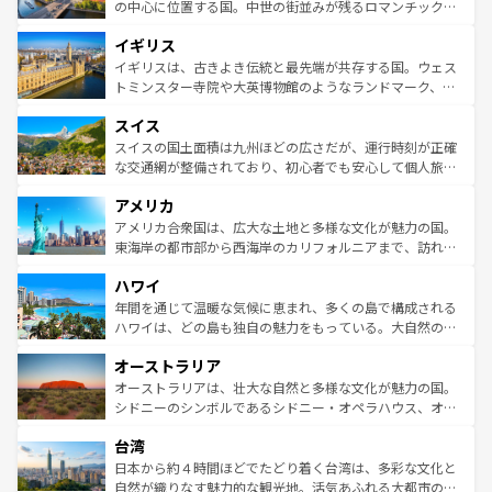
ンテンツ一覧
を参照してほしい。
から魅了する。また、フランスは美食の国としても知ら
の中心に位置する国。中世の街並みが残るロマンチック街
れ、フランス料理はユネスコ無形文化遺産にも登録されて
道から、未来を先取りするようなモダンな都市まで多様な
イギリス
いる。シャンパンの発祥地であるランス、プロヴァンスの
顔を持つこの国は、どこを歩いても飽きることがない。ベ
香り高いラベンダー畑など、多彩な楽しみ方が可能だ。さ
ルリンの文化的活気、バイエルン州のアルプスの絶景、そ
イギリスは、古きよき伝統と最先端が共存する国。ウェス
らに、パリ以外の地域にも魅力が溢れており、どの街角に
してライン川沿いのワイン畑といった風景は必見。ビール
トミンスター寺院や大英博物館のようなランドマーク、歴
も豊かな歴史と文化が息づいている。パリ以外の個性あふ
とソーセージを味わいながら地元の人と過ごす楽しい時間
史ある大学都市、美しい丘陵地帯や牧歌的な風景など、エ
れる地方に足を運ぶとそれぞれで全く異なる文化を体験で
スイス
は、お酒好きな人にはぜひ体験してほしい。 なお、新着の
リアごとに異なる魅力がある。また、優雅なアフタヌーン
きるだろう。 なお、新着のフランス情報は
コンテンツ一覧
ドイツ情報は
コンテンツ一覧
を参照してほしい。
ティー、ビール好きにはたまらない英国パブ、サッカー観
スイスの国土面積は九州ほどの広さだが、運行時刻が正確
を参照してほしい。
戦など、本場だからこそできる体験も豊富。イギリスを旅
な交通網が整備されており、初心者でも安心して個人旅行
して楽しみつくそう。 なお、新着のイギリス情報は
コンテ
を楽しめる。日本同様に時刻表どおりの旅が可能だ。中世
アメリカ
ンツ一覧
を参照してほしい。
の建物がそのまま残る町や、スイスならではのユニークな
博物館もあり、アルプス観光だけでなく町歩きも満喫する
アメリカ合衆国は、広大な土地と多様な文化が魅力の国。
ことができる。国民の所得が高いため物価も高いが、旅行
東海岸の都市部から西海岸のカリフォルニアまで、訪れる
者向けの交通パス提供のサービスもあり、うまく活用すれ
場所ごとに異なる風景と体験が待っている。ニューヨーク
ハワイ
ば市内交通費無料で観光を楽しむこともできる。 なお、新
のような巨大都市は、観光、ショッピング、エンターテイ
着のスイス情報は
コンテンツ一覧
を参照してほしい。
ンメントが詰まった刺激的なスポットだ。一方、アメリカ
年間を通じて温暖な気候に恵まれ、多くの島で構成される
西部には大自然が広がり、グランドキャニオンやイエロー
ハワイは、どの島も独自の魅力をもっている。大自然の神
ストーン国立公園といった絶景が堪能できる。さらに、南
秘を感じたいなら、火山が生み出した壮大な景観を誇るハ
オーストラリア
部のニューオーリンズでは、音楽と美食が融合した独特の
ワイ島は見逃せない。また、定番の観光地といえばオアフ
文化が魅力。旅行者はアメリカの各地域で異なる魅力を楽
島だが、静かな自然を求めるならマウイ島やカウアイ島が
オーストラリアは、壮大な自然と多様な文化が魅力の国。
しみながら、その多様性と豊かな歴史を感じることができ
おすすめ。エメラルドグリーンに輝く海をはじめ、豊かな
シドニーのシンボルであるシドニー・オペラハウス、オー
るだろう。車でのロードトリップや列車の旅も、アメリカ
文化や歴史が息づいている。「アロハスピリット」と呼ば
ストラリア東海岸北部に広がる大サンゴ礁地帯グレートバ
ならではの贅沢な旅のスタイルだ。 なお、新着のアメリカ
台湾
れるおもてなしの心で訪れる人々を迎えてくれるハワイの
リアリーフや大陸中央部にそびえるウルル（エアーズロッ
情報は
コンテンツ一覧
を参照してほしい。
人々、おいしいローカルフードやハワイアンミュージッ
ク）、タスマニアの美しい原生林やケアンズの熱帯雨林な
日本から約４時間ほどでたどり着く台湾は、多彩な文化と
ク、伝統的なフラダンスなど、すべてがハワイの魅力を彩
ど、見どころがたくさん。また、カフェやワイン、オージ
自然が織りなす魅力的な観光地。活気あふれる大都市の台