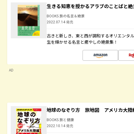
生きる知恵を授かるアラブのことばと絶
BOOKS 旅の名言＆絶景
2022.07.14 発売
古きと新しき、東と西が調和するオリエンタ
生を輝かせる名言と癒やしの絶景集！
AD
地球のなぞり方 旅地図 アメリカ大陸
BOOKS 旅と健康
2022.10.14 発売