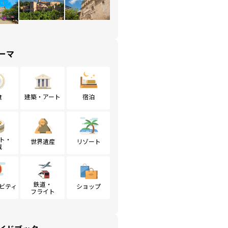
ーマ
食
建築・アート
宿泊
ト・
世界遺産
リゾート
戦
鉄道・
ビティ
ショップ
フライト