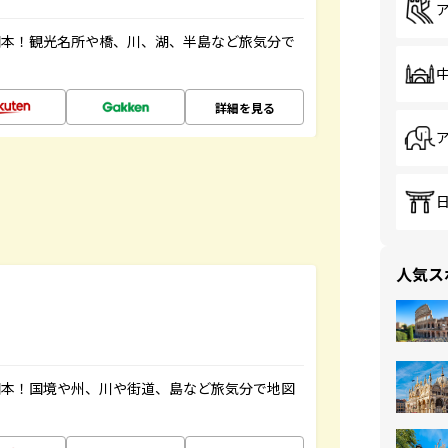
図本！観光名所や橋、川、湖、半島など旅気分で
詳細を見る
人気ス
図本！国境や州、川や街道、島など旅気分で地図