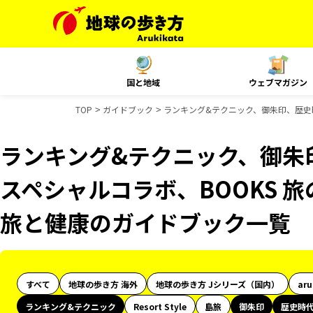
国と地域
ウェブマガジン
TOP
ガイドブック
ランキング&テクニック、御朱印、歴史時代
ランキング&テクニック、御朱印
スペシャルコラボ、BOOKS 旅
旅と健康のガイドブック一覧
すべて
地球の歩き方 海外
地球の歩き方 Jシリーズ（国内）
ar
ランキング&テクニック
Resort Style
島旅
御朱印
歴史時