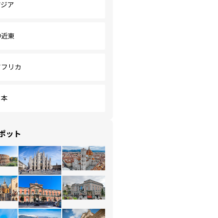
アジア
中近東
アフリカ
日本
ポット