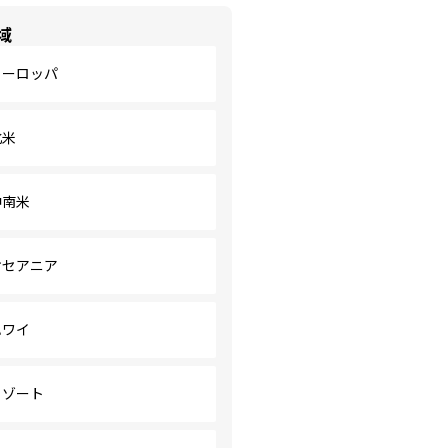
域
ヨーロッパ
北米
中南米
オセアニア
ハワイ
リゾート