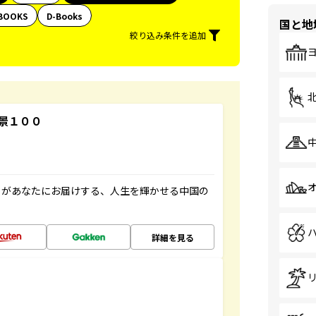
BOOKS
D-Books
国と地
絞り込み条件を追加
景１００
」があなたにお届けする、人生を輝かせる中国の
詳細を見る