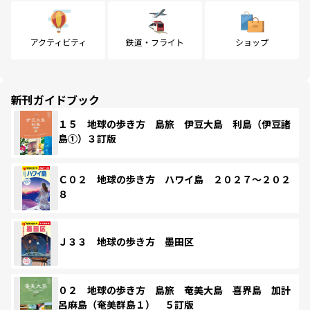
アクティビティ
鉄道・フライト
ショップ
新刊ガイドブック
１５ 地球の歩き方 島旅 伊豆大島 利島（伊豆諸
島①）３訂版
Ｃ０２ 地球の歩き方 ハワイ島 ２０２７～２０２
８
Ｊ３３ 地球の歩き方 墨田区
０２ 地球の歩き方 島旅 奄美大島 喜界島 加計
呂麻島（奄美群島１） ５訂版