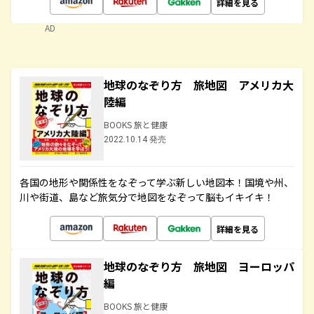
詳細を見る
AD
地球のなぞり方 旅地図 アメリカ大
陸編
BOOKS 旅と健康
2022.10.14 発売
各国の地形や関係性をなぞって学ぶ新しい地図本！国境や州、
川や街道、島など旅気分で地図をなぞって脳もイキイキ！
詳細を見る
地球のなぞり方 旅地図 ヨーロッパ
編
BOOKS 旅と健康