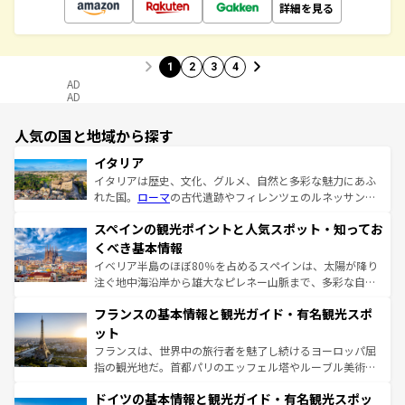
詳細を見る
1
2
3
4
AD
AD
人気の国と地域から探す
イタリア
イタリアは歴史、文化、グルメ、自然と多彩な魅力にあふ
れた国。
ローマ
の古代遺跡やフィレンツェのルネッサンス
美術、ヴェネツィアの運河など、歴史あるスポットはもち
スペインの観光ポイントと人気スポット・知ってお
ろん、トスカーナの美しい田園風景やアマルフィ海岸の絶
景など、自然景観も見逃せない。観光の合間には、本場の
くべき基本情報
ピザやパスタなど、絶品のイタリア料理を堪能することも
イベリア半島のほぼ80％を占めるスペインは、太陽が降り
できる。朝目覚めてから夜眠るまで、すべての瞬間を楽し
注ぐ地中海沿岸から雄大なピレネー山脈まで、多彩な自然
ませてくれるイタリアで、忘れられない旅をしてみよう！
と文化が詰まったヨーロッパ屈指の旅行先だ。多様な地域
なお、新着のイタリア情報は
コンテンツ一覧
を参照してほ
フランスの基本情報と観光ガイド・有名観光スポ
文化が根付くこの国では、情熱的なフラメンコ、熱気あふ
しい。
れる闘牛、そして美味しいタパスが生活の一部となってい
ット
る。首都マドリードの洗練された雰囲気や、バルセロナの
フランスは、世界中の旅行者を魅了し続けるヨーロッパ屈
アートに溢れた街角から、地方では古代ローマ遺跡や中世
指の観光地だ。首都パリのエッフェル塔やルーブル美術館
の城塞都市、穏やかなビーチリゾートまで多彩な表情を見
といった象徴的なスポットから、田舎町の古風な美しさま
せる。地方によって風土や気候が異なるスペインはその個
ドイツの基本情報と観光ガイド・有名観光スポッ
で、幅広い魅力が詰まっている。華麗な宮殿、歴史的な大