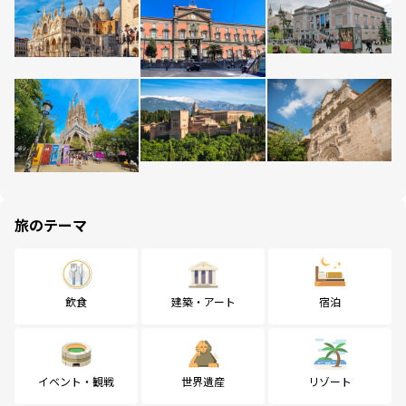
旅のテーマ
飲食
建築・アート
宿泊
イベント・観戦
世界遺産
リゾート