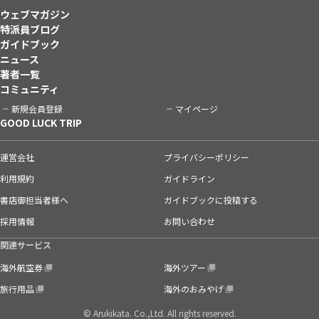
ウェブマガジン
特派員ブログ
ガイドブック
ニュース
著者一覧
コミュニティ
新規会員登録
マイページ
GOOD LUCK TRIP
運営会社
プライバシーポリシー
利用規約
ガイドライン
書店御担当者様へ
ガイドブックに投稿する
採用情報
お問い合わせ
関連サービス
海外航空券
海外ツアー
旅行用品
海外のおみやげ
© Arukikata. Co.,Ltd. All rights reserved.