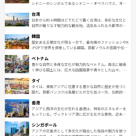
るだろう。車でのロードトリップや列車の旅も、アメリカ
文化や歴史が息づいている。「アロハスピリット」と呼ば
シドニーのシンボルであるシドニー・オペラハウス、オー
ならではの贅沢な旅のスタイルだ。 なお、新着のアメリカ
れるおもてなしの心で訪れる人々を迎えてくれるハワイの
ストラリア東海岸北部に広がる大サンゴ礁地帯グレートバ
情報は
コンテンツ一覧
を参照してほしい。
人々、おいしいローカルフードやハワイアンミュージッ
台湾
リアリーフや大陸中央部にそびえるウルル（エアーズロッ
ク、伝統的なフラダンスなど、すべてがハワイの魅力を彩
ク）、タスマニアの美しい原生林やケアンズの熱帯雨林な
日本から約４時間ほどでたどり着く台湾は、多彩な文化と
っている。訪れるたびに新しい発見と感動が待っているハ
ど、見どころがたくさん。また、カフェやワイン、オージ
自然が織りなす魅力的な観光地。活気あふれる大都市の台
ワイを、存分に味わってほしい。 なお、新着のハワイ情報
ービーフなどの食文化も豊かで、美味しいものであふれて
北やノスタルジックな町並みが人気な九份（ジォウフェ
は
コンテンツ一覧
を参照してほしい。
韓国
いる。アクティビティも充実しており、サーフィンやダイ
ン）、静ひつな山岳地帯である台湾東部など、都市の喧騒
ビング、ハイキングなど、アウトドア好きにはたまらな
と山間の静けさが共存しており、訪れる人に新しい発見と
歴史ある王朝文化が残る一方で、最先端のファッションやK
い。オーストラリアの多彩な魅力を存分に味わいつくそ
驚きをもたらしてくれる。また、奥深い台湾の食文化も魅
-POPで世界を席巻している韓国。首都ソウルの宮殿や伝統
う。 なお、新着のオーストラリア情報は
コンテンツ一覧
を
力で、夜市などの屋台グルメから高級料理、ヘルシーで美
家屋が並ぶエリアでは韓国の歴史と文化に浸ることがで
参照してほしい。
ベトナム
容にもいいと評判のスイーツなど、バラエティ豊かな料理
き、地方に足を延ばせば四季折々の自然美を楽しむことが
が味わえる。 なお、新着の台湾情報は
コンテンツ一覧
を参
できる。そして、キムチや焼肉、絶品のストリートフード
豊かな自然と多様な文化が魅力的なベトナム。南北に細長
照してほしい。
まで、さまざまな韓国料理が待っている。夜には、韓国な
く伸びる国土には、広大な田園風景や青々とした山々、世
らではのナイトライフも堪能できる。あたたかいホスピタ
界遺産に登録された壮大な自然景観が点在し、都市部では
タイ
リティに包まれながら、韓国の多彩な魅力を心ゆくまで味
急速な発展と共に伝統が息づく。ハノイの古い町並みやホ
わってみてほしい。 なお、新着の韓国情報は
コンテンツ一
ーチミン市のフランス統治時代の建物も、独特の雰囲気を
タイは、東南アジアに位置する豊かな自然と歴史が息づく
覧
を参照してほしい。
醸し出している。また、バラエティの豊かさとおいしさで
国だ。首都バンコクは高層ビルが立ち並ぶ一方、伝統的な
世界中の食通を魅了してやまないベトナム料理も魅力のひ
寺院や市場がいたるところに点在し、古きよき文化と現代
香港
とつ。フォーやバインミー、ベトナムコーヒーなどは、ぜ
の活気が交差している。北部ではチェンマイなどの山岳地
ひ現地で味わいたい。どの地域を訪れてもあたたかい人々
帯で自然と触れ合い、南部ではプーケットやクラビの美し
アジアと西洋の文化が交わる香港は、特有のエネルギーを
が旅行者を迎えてくれるので、きっと忘れられない旅にな
いビーチでリゾート気分を楽しむことができる。タイ料理
もっている。ヴィクトリア湾に広がる壮大な景色、近未来
るはずだ。 なお、新着のベトナム情報は
コンテンツ一覧
を
は世界的に有名で、屋台から高級レストランまで味覚を刺
的なアートスポット、そして歴史と現代が融合した町並
参照してほしい。
シンガポール
激する。気候は一年中温暖で、どの季節にも異なる楽しみ
み、どこを訪れても感動するはず。観光スポットが密集し
が待っている。親しみやすいタイの人々、仏教を中心とし
ており、効率よく見どころを回れるのも魅力。息をのむよ
アジアの交差点として多文化が融合した独自の魅力を放つ
た文化、そして多様な観光資源が、訪れる旅人を魅了し続
うな絶景から文化的な体験まで、香港を存分に楽しみ尽く