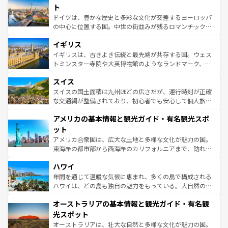
性で訪れる人を魅了する。 なお、新着のスペイン情報は
コ
聖堂、美しいビーチ、そして豊かな自然が、訪れる者を心
ト
ンテンツ一覧
を参照してほしい。
から魅了する。また、フランスは美食の国としても知ら
ドイツは、豊かな歴史と多彩な文化が交差するヨーロッパ
れ、フランス料理はユネスコ無形文化遺産にも登録されて
の中心に位置する国。中世の街並みが残るロマンチック街
いる。シャンパンの発祥地であるランス、プロヴァンスの
道から、未来を先取りするようなモダンな都市まで多様な
香り高いラベンダー畑など、多彩な楽しみ方が可能だ。さ
イギリス
顔を持つこの国は、どこを歩いても飽きることがない。ベ
らに、パリ以外の地域にも魅力が溢れており、どの街角に
ルリンの文化的活気、バイエルン州のアルプスの絶景、そ
イギリスは、古きよき伝統と最先端が共存する国。ウェス
も豊かな歴史と文化が息づいている。パリ以外の個性あふ
してライン川沿いのワイン畑といった風景は必見。ビール
トミンスター寺院や大英博物館のようなランドマーク、歴
れる地方に足を運ぶとそれぞれで全く異なる文化を体験で
とソーセージを味わいながら地元の人と過ごす楽しい時間
史ある大学都市、美しい丘陵地帯や牧歌的な風景など、エ
きるだろう。 なお、新着のフランス情報は
コンテンツ一覧
スイス
は、お酒好きな人にはぜひ体験してほしい。 なお、新着の
リアごとに異なる魅力がある。また、優雅なアフタヌーン
を参照してほしい。
ドイツ情報は
コンテンツ一覧
を参照してほしい。
ティー、ビール好きにはたまらない英国パブ、サッカー観
スイスの国土面積は九州ほどの広さだが、運行時刻が正確
戦など、本場だからこそできる体験も豊富。イギリスを旅
な交通網が整備されており、初心者でも安心して個人旅行
して楽しみつくそう。 なお、新着のイギリス情報は
コンテ
を楽しめる。日本同様に時刻表どおりの旅が可能だ。中世
アメリカの基本情報と観光ガイド・有名観光スポ
ンツ一覧
を参照してほしい。
の建物がそのまま残る町や、スイスならではのユニークな
博物館もあり、アルプス観光だけでなく町歩きも満喫する
ット
ことができる。国民の所得が高いため物価も高いが、旅行
アメリカ合衆国は、広大な土地と多様な文化が魅力の国。
者向けの交通パス提供のサービスもあり、うまく活用すれ
東海岸の都市部から西海岸のカリフォルニアまで、訪れる
ば市内交通費無料で観光を楽しむこともできる。 なお、新
場所ごとに異なる風景と体験が待っている。ニューヨーク
着のスイス情報は
コンテンツ一覧
を参照してほしい。
ハワイ
のような巨大都市は、観光、ショッピング、エンターテイ
ンメントが詰まった刺激的なスポットだ。一方、アメリカ
年間を通じて温暖な気候に恵まれ、多くの島で構成される
西部には大自然が広がり、グランドキャニオンやイエロー
ハワイは、どの島も独自の魅力をもっている。大自然の神
ストーン国立公園といった絶景が堪能できる。さらに、南
秘を感じたいなら、火山が生み出した壮大な景観を誇るハ
オーストラリアの基本情報と観光ガイド・有名観
部のニューオーリンズでは、音楽と美食が融合した独特の
ワイ島は見逃せない。また、定番の観光地といえばオアフ
文化が魅力。旅行者はアメリカの各地域で異なる魅力を楽
島だが、静かな自然を求めるならマウイ島やカウアイ島が
光スポット
しみながら、その多様性と豊かな歴史を感じることができ
おすすめ。エメラルドグリーンに輝く海をはじめ、豊かな
オーストラリアは、壮大な自然と多様な文化が魅力の国。