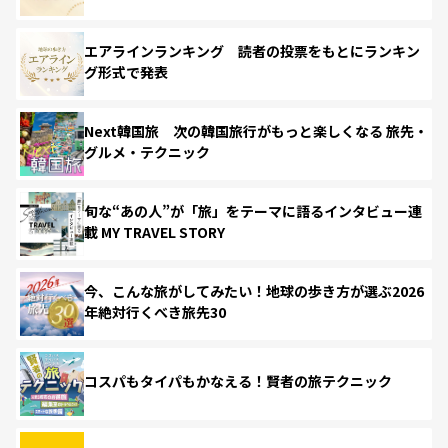
エアラインランキング 読者の投票をもとにランキン
グ形式で発表
Next韓国旅 次の韓国旅行がもっと楽しくなる 旅先・
グルメ・テクニック
旬な“あの人”が「旅」をテーマに語るインタビュー連
載 MY TRAVEL STORY
今、こんな旅がしてみたい！地球の歩き方が選ぶ2026
年絶対行くべき旅先30
コスパもタイパもかなえる！賢者の旅テクニック