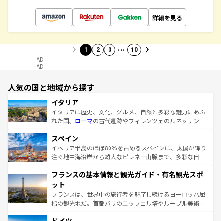
詳細を見る
…
1
2
3
10
AD
AD
人気の国と地域から探す
イタリア
イタリアは歴史、文化、グルメ、自然と多彩な魅力にあふ
れた国。
ローマ
の古代遺跡やフィレンツェのルネッサンス
美術、ヴェネツィアの運河など、歴史あるスポットはもち
スペイン
ろん、トスカーナの美しい田園風景やアマルフィ海岸の絶
景など、自然景観も見逃せない。観光の合間には、本場の
イベリア半島のほぼ80％を占めるスペインは、太陽が降り
ピザやパスタなど、絶品のイタリア料理を堪能することも
注ぐ地中海沿岸から雄大なピレネー山脈まで、多彩な自然
できる。朝目覚めてから夜眠るまで、すべての瞬間を楽し
と文化が詰まったヨーロッパ屈指の旅行先だ。多様な地域
フランスの基本情報と観光ガイド・有名観光スポ
ませてくれるイタリアで、忘れられない旅をしてみよう！
文化が根付くこの国では、情熱的なフラメンコ、熱気あふ
なお、新着のイタリア情報は
コンテンツ一覧
を参照してほ
れる闘牛、そして美味しいタパスが生活の一部となってい
ット
しい。
る。首都マドリードの洗練された雰囲気や、バルセロナの
フランスは、世界中の旅行者を魅了し続けるヨーロッパ屈
アートに溢れた街角から、地方では古代ローマ遺跡や中世
指の観光地だ。首都パリのエッフェル塔やルーブル美術館
の城塞都市、穏やかなビーチリゾートまで多彩な表情を見
といった象徴的なスポットから、田舎町の古風な美しさま
せる。地方によって風土や気候が異なるスペインはその個
ドイツ
で、幅広い魅力が詰まっている。華麗な宮殿、歴史的な大