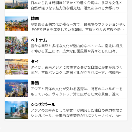
情報は
コンテンツ一覧
を参照してほしい。
人々、おいしいローカルフードやハワイアンミュージッ
ク）、タスマニアの美しい原生林やケアンズの熱帯雨林な
日本から約４時間ほどでたどり着く台湾は、多彩な文化と
ク、伝統的なフラダンスなど、すべてがハワイの魅力を彩
ど、見どころがたくさん。また、カフェやワイン、オージ
自然が織りなす魅力的な観光地。活気あふれる大都市の台
っている。訪れるたびに新しい発見と感動が待っているハ
ービーフなどの食文化も豊かで、美味しいものであふれて
北やノスタルジックな町並みが人気な九份（ジォウフェ
ワイを、存分に味わってほしい。 なお、新着のハワイ情報
韓国
いる。アクティビティも充実しており、サーフィンやダイ
ン）、静ひつな山岳地帯である台湾東部など、都市の喧騒
は
コンテンツ一覧
を参照してほしい。
ビング、ハイキングなど、アウトドア好きにはたまらな
と山間の静けさが共存しており、訪れる人に新しい発見と
歴史ある王朝文化が残る一方で、最先端のファッションやK
い。オーストラリアの多彩な魅力を存分に味わいつくそ
驚きをもたらしてくれる。また、奥深い台湾の食文化も魅
-POPで世界を席巻している韓国。首都ソウルの宮殿や伝統
う。 なお、新着のオーストラリア情報は
コンテンツ一覧
を
力で、夜市などの屋台グルメから高級料理、ヘルシーで美
家屋が並ぶエリアでは韓国の歴史と文化に浸ることがで
参照してほしい。
ベトナム
容にもいいと評判のスイーツなど、バラエティ豊かな料理
き、地方に足を延ばせば四季折々の自然美を楽しむことが
が味わえる。 なお、新着の台湾情報は
コンテンツ一覧
を参
できる。そして、キムチや焼肉、絶品のストリートフード
豊かな自然と多様な文化が魅力的なベトナム。南北に細長
照してほしい。
まで、さまざまな韓国料理が待っている。夜には、韓国な
く伸びる国土には、広大な田園風景や青々とした山々、世
らではのナイトライフも堪能できる。あたたかいホスピタ
界遺産に登録された壮大な自然景観が点在し、都市部では
タイ
リティに包まれながら、韓国の多彩な魅力を心ゆくまで味
急速な発展と共に伝統が息づく。ハノイの古い町並みやホ
わってみてほしい。 なお、新着の韓国情報は
コンテンツ一
ーチミン市のフランス統治時代の建物も、独特の雰囲気を
タイは、東南アジアに位置する豊かな自然と歴史が息づく
覧
を参照してほしい。
醸し出している。また、バラエティの豊かさとおいしさで
国だ。首都バンコクは高層ビルが立ち並ぶ一方、伝統的な
世界中の食通を魅了してやまないベトナム料理も魅力のひ
寺院や市場がいたるところに点在し、古きよき文化と現代
香港
とつ。フォーやバインミー、ベトナムコーヒーなどは、ぜ
の活気が交差している。北部ではチェンマイなどの山岳地
ひ現地で味わいたい。どの地域を訪れてもあたたかい人々
帯で自然と触れ合い、南部ではプーケットやクラビの美し
アジアと西洋の文化が交わる香港は、特有のエネルギーを
が旅行者を迎えてくれるので、きっと忘れられない旅にな
いビーチでリゾート気分を楽しむことができる。タイ料理
もっている。ヴィクトリア湾に広がる壮大な景色、近未来
るはずだ。 なお、新着のベトナム情報は
コンテンツ一覧
を
は世界的に有名で、屋台から高級レストランまで味覚を刺
的なアートスポット、そして歴史と現代が融合した町並
参照してほしい。
シンガポール
激する。気候は一年中温暖で、どの季節にも異なる楽しみ
み、どこを訪れても感動するはず。観光スポットが密集し
が待っている。親しみやすいタイの人々、仏教を中心とし
ており、効率よく見どころを回れるのも魅力。息をのむよ
アジアの交差点として多文化が融合した独自の魅力を放つ
た文化、そして多様な観光資源が、訪れる旅人を魅了し続
うな絶景から文化的な体験まで、香港を存分に楽しみ尽く
シンガポール。未来的な建築物が並ぶマリーナベイ、歴史
ける。 なお、新着のタイ情報は
コンテンツ一覧
を参照して
そう。 なお、新着の香港情報は
コンテンツ一覧
を参照して
と伝統を感じられるエスニックタウン、多数の緑豊かな公
ほしい。
ほしい。
園や自然保護区など、自然が調和した近代的な景観と文化
の多様性あふれるカラフルな町は、どこを歩いても新しい