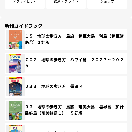
アクティビティ
鉄道・フライト
ショップ
新刊ガイドブック
１５ 地球の歩き方 島旅 伊豆大島 利島（伊豆諸
島①）３訂版
Ｃ０２ 地球の歩き方 ハワイ島 ２０２７～２０２
８
Ｊ３３ 地球の歩き方 墨田区
０２ 地球の歩き方 島旅 奄美大島 喜界島 加計
呂麻島（奄美群島１） ５訂版