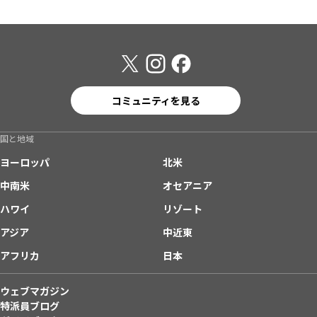
コミュニティを見る
国と地域
ヨーロッパ
北米
中南米
オセアニア
ハワイ
リゾート
アジア
中近東
アフリカ
日本
ウェブマガジン
特派員ブログ