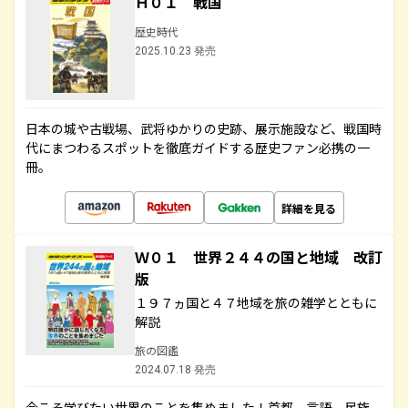
Ｈ０１ 戦国
歴史時代
2025.10.23 発売
日本の城や古戦場、武将ゆかりの史跡、展示施設など、戦国時
代にまつわるスポットを徹底ガイドする歴史ファン必携の一
冊。
詳細を見る
Ｗ０１ 世界２４４の国と地域 改訂
版
１９７ヵ国と４７地域を旅の雑学とともに
解説
旅の図鑑
2024.07.18 発売
今こそ学びたい世界のことを集めました！首都、言語、民族、