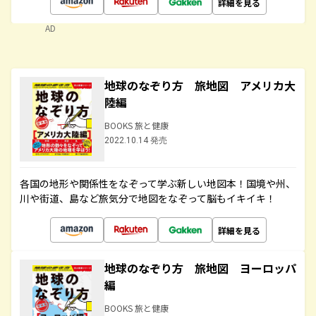
詳細を見る
AD
地球のなぞり方 旅地図 アメリカ大
陸編
BOOKS 旅と健康
2022.10.14 発売
各国の地形や関係性をなぞって学ぶ新しい地図本！国境や州、
川や街道、島など旅気分で地図をなぞって脳もイキイキ！
詳細を見る
地球のなぞり方 旅地図 ヨーロッパ
編
BOOKS 旅と健康