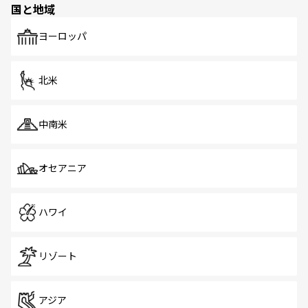
国と地域
発見がある。さらに、治安のよさや充実した公共交通機関
も、旅行者にとっては魅力的なポイント。グルメも豊富
で、ホーカーズは地元の風情を楽しめる外せないスポット
ヨーロッパ
だ。訪れる人を飽きさせないシンガポールで、多様な魅力
を体感しよう。 なお、新着のシンガポール情報は
コンテン
ツ一覧
を参照してほしい。
北米
中南米
オセアニア
ハワイ
リゾート
アジア