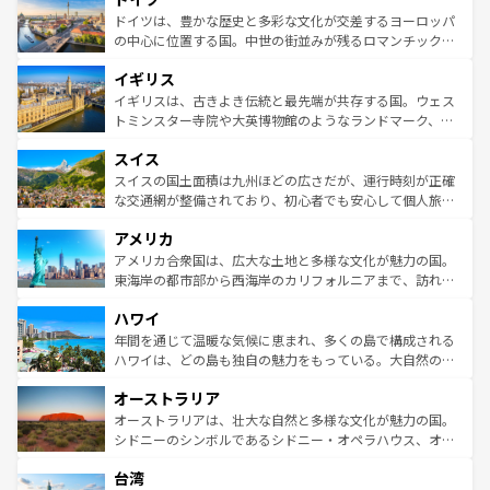
性で訪れる人を魅了する。 なお、新着のスペイン情報は
コ
聖堂、美しいビーチ、そして豊かな自然が、訪れる者を心
ドイツは、豊かな歴史と多彩な文化が交差するヨーロッパ
ンテンツ一覧
を参照してほしい。
から魅了する。また、フランスは美食の国としても知ら
の中心に位置する国。中世の街並みが残るロマンチック街
れ、フランス料理はユネスコ無形文化遺産にも登録されて
道から、未来を先取りするようなモダンな都市まで多様な
イギリス
いる。シャンパンの発祥地であるランス、プロヴァンスの
顔を持つこの国は、どこを歩いても飽きることがない。ベ
香り高いラベンダー畑など、多彩な楽しみ方が可能だ。さ
ルリンの文化的活気、バイエルン州のアルプスの絶景、そ
イギリスは、古きよき伝統と最先端が共存する国。ウェス
らに、パリ以外の地域にも魅力が溢れており、どの街角に
してライン川沿いのワイン畑といった風景は必見。ビール
トミンスター寺院や大英博物館のようなランドマーク、歴
も豊かな歴史と文化が息づいている。パリ以外の個性あふ
とソーセージを味わいながら地元の人と過ごす楽しい時間
史ある大学都市、美しい丘陵地帯や牧歌的な風景など、エ
れる地方に足を運ぶとそれぞれで全く異なる文化を体験で
スイス
は、お酒好きな人にはぜひ体験してほしい。 なお、新着の
リアごとに異なる魅力がある。また、優雅なアフタヌーン
きるだろう。 なお、新着のフランス情報は
コンテンツ一覧
ドイツ情報は
コンテンツ一覧
を参照してほしい。
ティー、ビール好きにはたまらない英国パブ、サッカー観
スイスの国土面積は九州ほどの広さだが、運行時刻が正確
を参照してほしい。
戦など、本場だからこそできる体験も豊富。イギリスを旅
な交通網が整備されており、初心者でも安心して個人旅行
して楽しみつくそう。 なお、新着のイギリス情報は
コンテ
を楽しめる。日本同様に時刻表どおりの旅が可能だ。中世
アメリカ
ンツ一覧
を参照してほしい。
の建物がそのまま残る町や、スイスならではのユニークな
博物館もあり、アルプス観光だけでなく町歩きも満喫する
アメリカ合衆国は、広大な土地と多様な文化が魅力の国。
ことができる。国民の所得が高いため物価も高いが、旅行
東海岸の都市部から西海岸のカリフォルニアまで、訪れる
者向けの交通パス提供のサービスもあり、うまく活用すれ
場所ごとに異なる風景と体験が待っている。ニューヨーク
ハワイ
ば市内交通費無料で観光を楽しむこともできる。 なお、新
のような巨大都市は、観光、ショッピング、エンターテイ
着のスイス情報は
コンテンツ一覧
を参照してほしい。
ンメントが詰まった刺激的なスポットだ。一方、アメリカ
年間を通じて温暖な気候に恵まれ、多くの島で構成される
西部には大自然が広がり、グランドキャニオンやイエロー
ハワイは、どの島も独自の魅力をもっている。大自然の神
ストーン国立公園といった絶景が堪能できる。さらに、南
秘を感じたいなら、火山が生み出した壮大な景観を誇るハ
オーストラリア
部のニューオーリンズでは、音楽と美食が融合した独特の
ワイ島は見逃せない。また、定番の観光地といえばオアフ
文化が魅力。旅行者はアメリカの各地域で異なる魅力を楽
島だが、静かな自然を求めるならマウイ島やカウアイ島が
オーストラリアは、壮大な自然と多様な文化が魅力の国。
しみながら、その多様性と豊かな歴史を感じることができ
おすすめ。エメラルドグリーンに輝く海をはじめ、豊かな
シドニーのシンボルであるシドニー・オペラハウス、オー
るだろう。車でのロードトリップや列車の旅も、アメリカ
文化や歴史が息づいている。「アロハスピリット」と呼ば
ストラリア東海岸北部に広がる大サンゴ礁地帯グレートバ
ならではの贅沢な旅のスタイルだ。 なお、新着のアメリカ
台湾
れるおもてなしの心で訪れる人々を迎えてくれるハワイの
リアリーフや大陸中央部にそびえるウルル（エアーズロッ