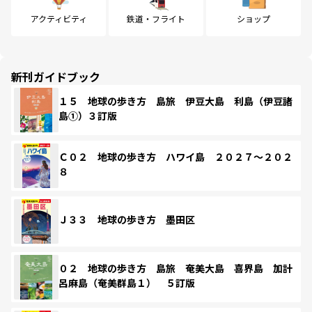
アクティビティ
鉄道・フライト
ショップ
新刊ガイドブック
１５ 地球の歩き方 島旅 伊豆大島 利島（伊豆諸
島①）３訂版
Ｃ０２ 地球の歩き方 ハワイ島 ２０２７～２０２
８
Ｊ３３ 地球の歩き方 墨田区
０２ 地球の歩き方 島旅 奄美大島 喜界島 加計
呂麻島（奄美群島１） ５訂版