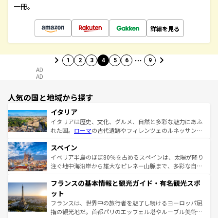
一冊。
詳細を見る
…
1
2
3
4
5
6
9
AD
AD
人気の国と地域から探す
イタリア
イタリアは歴史、文化、グルメ、自然と多彩な魅力にあふ
れた国。
ローマ
の古代遺跡やフィレンツェのルネッサンス
美術、ヴェネツィアの運河など、歴史あるスポットはもち
スペイン
ろん、トスカーナの美しい田園風景やアマルフィ海岸の絶
景など、自然景観も見逃せない。観光の合間には、本場の
イベリア半島のほぼ80％を占めるスペインは、太陽が降り
ピザやパスタなど、絶品のイタリア料理を堪能することも
注ぐ地中海沿岸から雄大なピレネー山脈まで、多彩な自然
できる。朝目覚めてから夜眠るまで、すべての瞬間を楽し
と文化が詰まったヨーロッパ屈指の旅行先だ。多様な地域
フランスの基本情報と観光ガイド・有名観光スポ
ませてくれるイタリアで、忘れられない旅をしてみよう！
文化が根付くこの国では、情熱的なフラメンコ、熱気あふ
なお、新着のイタリア情報は
コンテンツ一覧
を参照してほ
れる闘牛、そして美味しいタパスが生活の一部となってい
ット
しい。
る。首都マドリードの洗練された雰囲気や、バルセロナの
フランスは、世界中の旅行者を魅了し続けるヨーロッパ屈
アートに溢れた街角から、地方では古代ローマ遺跡や中世
指の観光地だ。首都パリのエッフェル塔やルーブル美術館