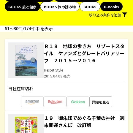
BOOKS 旅と健康
BOOKS 旅の読み物
BOOKS
D-Books
絞り込み条件を追加
61〜80件/174件中 を表示
Ｒ１８ 地球の歩き方 リゾートスタ
イル ケアンズとグレートバリアリー
フ ２０１５～２０１６
Resort Style
2015.04.03 発売
当社在庫切れ
詳細を見る
１９ 御朱印でめぐる千葉の神社 週
末開運さんぽ 改訂版