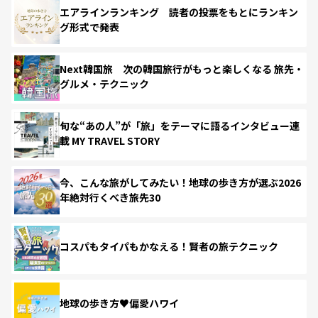
エアラインランキング 読者の投票をもとにランキン
グ形式で発表
Next韓国旅 次の韓国旅行がもっと楽しくなる 旅先・
グルメ・テクニック
旬な“あの人”が「旅」をテーマに語るインタビュー連
載 MY TRAVEL STORY
今、こんな旅がしてみたい！地球の歩き方が選ぶ2026
年絶対行くべき旅先30
コスパもタイパもかなえる！賢者の旅テクニック
地球の歩き方♥偏愛ハワイ