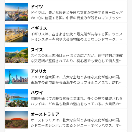
の城塞都市、穏やかなビーチリゾートまで多彩な表情を見
といった象徴的なスポットから、田舎町の古風な美しさま
せる。地方によって風土や気候が異なるスペインはその個
ドイツ
で、幅広い魅力が詰まっている。華麗な宮殿、歴史的な大
性で訪れる人を魅了する。 なお、新着のスペイン情報は
コ
聖堂、美しいビーチ、そして豊かな自然が、訪れる者を心
ドイツは、豊かな歴史と多彩な文化が交差するヨーロッパ
ンテンツ一覧
を参照してほしい。
から魅了する。また、フランスは美食の国としても知ら
の中心に位置する国。中世の街並みが残るロマンチック街
れ、フランス料理はユネスコ無形文化遺産にも登録されて
道から、未来を先取りするようなモダンな都市まで多様な
イギリス
いる。シャンパンの発祥地であるランス、プロヴァンスの
顔を持つこの国は、どこを歩いても飽きることがない。ベ
香り高いラベンダー畑など、多彩な楽しみ方が可能だ。さ
ルリンの文化的活気、バイエルン州のアルプスの絶景、そ
イギリスは、古きよき伝統と最先端が共存する国。ウェス
らに、パリ以外の地域にも魅力が溢れており、どの街角に
してライン川沿いのワイン畑といった風景は必見。ビール
トミンスター寺院や大英博物館のようなランドマーク、歴
も豊かな歴史と文化が息づいている。パリ以外の個性あふ
とソーセージを味わいながら地元の人と過ごす楽しい時間
史ある大学都市、美しい丘陵地帯や牧歌的な風景など、エ
れる地方に足を運ぶとそれぞれで全く異なる文化を体験で
スイス
は、お酒好きな人にはぜひ体験してほしい。 なお、新着の
リアごとに異なる魅力がある。また、優雅なアフタヌーン
きるだろう。 なお、新着のフランス情報は
コンテンツ一覧
ドイツ情報は
コンテンツ一覧
を参照してほしい。
ティー、ビール好きにはたまらない英国パブ、サッカー観
スイスの国土面積は九州ほどの広さだが、運行時刻が正確
を参照してほしい。
戦など、本場だからこそできる体験も豊富。イギリスを旅
な交通網が整備されており、初心者でも安心して個人旅行
して楽しみつくそう。 なお、新着のイギリス情報は
コンテ
を楽しめる。日本同様に時刻表どおりの旅が可能だ。中世
アメリカ
ンツ一覧
を参照してほしい。
の建物がそのまま残る町や、スイスならではのユニークな
博物館もあり、アルプス観光だけでなく町歩きも満喫する
アメリカ合衆国は、広大な土地と多様な文化が魅力の国。
ことができる。国民の所得が高いため物価も高いが、旅行
東海岸の都市部から西海岸のカリフォルニアまで、訪れる
者向けの交通パス提供のサービスもあり、うまく活用すれ
場所ごとに異なる風景と体験が待っている。ニューヨーク
ハワイ
ば市内交通費無料で観光を楽しむこともできる。 なお、新
のような巨大都市は、観光、ショッピング、エンターテイ
着のスイス情報は
コンテンツ一覧
を参照してほしい。
ンメントが詰まった刺激的なスポットだ。一方、アメリカ
年間を通じて温暖な気候に恵まれ、多くの島で構成される
西部には大自然が広がり、グランドキャニオンやイエロー
ハワイは、どの島も独自の魅力をもっている。大自然の神
ストーン国立公園といった絶景が堪能できる。さらに、南
秘を感じたいなら、火山が生み出した壮大な景観を誇るハ
オーストラリア
部のニューオーリンズでは、音楽と美食が融合した独特の
ワイ島は見逃せない。また、定番の観光地といえばオアフ
文化が魅力。旅行者はアメリカの各地域で異なる魅力を楽
島だが、静かな自然を求めるならマウイ島やカウアイ島が
オーストラリアは、壮大な自然と多様な文化が魅力の国。
しみながら、その多様性と豊かな歴史を感じることができ
おすすめ。エメラルドグリーンに輝く海をはじめ、豊かな
シドニーのシンボルであるシドニー・オペラハウス、オー
るだろう。車でのロードトリップや列車の旅も、アメリカ
文化や歴史が息づいている。「アロハスピリット」と呼ば
ストラリア東海岸北部に広がる大サンゴ礁地帯グレートバ