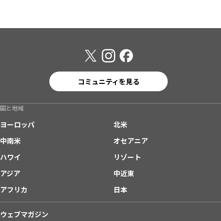
コミュニティを見る
国と地域
ヨーロッパ
北米
中南米
オセアニア
ハワイ
リゾート
アジア
中近東
アフリカ
日本
ウェブマガジン