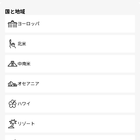
ほしい。
ほしい。
園や自然保護区など、自然が調和した近代的な景観と文化
の多様性あふれるカラフルな町は、どこを歩いても新しい
国と地域
発見がある。さらに、治安のよさや充実した公共交通機関
も、旅行者にとっては魅力的なポイント。グルメも豊富
で、ホーカーズは地元の風情を楽しめる外せないスポット
ヨーロッパ
だ。訪れる人を飽きさせないシンガポールで、多様な魅力
を体感しよう。 なお、新着のシンガポール情報は
コンテン
ツ一覧
を参照してほしい。
北米
中南米
オセアニア
ハワイ
リゾート