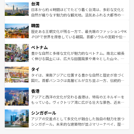
ならではの贅沢な旅のスタイルだ。 なお、新着のアメリカ
台湾
れるおもてなしの心で訪れる人々を迎えてくれるハワイの
リアリーフや大陸中央部にそびえるウルル（エアーズロッ
情報は
コンテンツ一覧
を参照してほしい。
人々、おいしいローカルフードやハワイアンミュージッ
ク）、タスマニアの美しい原生林やケアンズの熱帯雨林な
日本から約４時間ほどでたどり着く台湾は、多彩な文化と
ク、伝統的なフラダンスなど、すべてがハワイの魅力を彩
ど、見どころがたくさん。また、カフェやワイン、オージ
自然が織りなす魅力的な観光地。活気あふれる大都市の台
っている。訪れるたびに新しい発見と感動が待っているハ
ービーフなどの食文化も豊かで、美味しいものであふれて
北やノスタルジックな町並みが人気な九份（ジォウフェ
ワイを、存分に味わってほしい。 なお、新着のハワイ情報
韓国
いる。アクティビティも充実しており、サーフィンやダイ
ン）、静ひつな山岳地帯である台湾東部など、都市の喧騒
は
コンテンツ一覧
を参照してほしい。
ビング、ハイキングなど、アウトドア好きにはたまらな
と山間の静けさが共存しており、訪れる人に新しい発見と
歴史ある王朝文化が残る一方で、最先端のファッションやK
い。オーストラリアの多彩な魅力を存分に味わいつくそ
驚きをもたらしてくれる。また、奥深い台湾の食文化も魅
-POPで世界を席巻している韓国。首都ソウルの宮殿や伝統
う。 なお、新着のオーストラリア情報は
コンテンツ一覧
を
力で、夜市などの屋台グルメから高級料理、ヘルシーで美
家屋が並ぶエリアでは韓国の歴史と文化に浸ることがで
参照してほしい。
ベトナム
容にもいいと評判のスイーツなど、バラエティ豊かな料理
き、地方に足を延ばせば四季折々の自然美を楽しむことが
が味わえる。 なお、新着の台湾情報は
コンテンツ一覧
を参
できる。そして、キムチや焼肉、絶品のストリートフード
豊かな自然と多様な文化が魅力的なベトナム。南北に細長
照してほしい。
まで、さまざまな韓国料理が待っている。夜には、韓国な
く伸びる国土には、広大な田園風景や青々とした山々、世
らではのナイトライフも堪能できる。あたたかいホスピタ
界遺産に登録された壮大な自然景観が点在し、都市部では
タイ
リティに包まれながら、韓国の多彩な魅力を心ゆくまで味
急速な発展と共に伝統が息づく。ハノイの古い町並みやホ
わってみてほしい。 なお、新着の韓国情報は
コンテンツ一
ーチミン市のフランス統治時代の建物も、独特の雰囲気を
タイは、東南アジアに位置する豊かな自然と歴史が息づく
覧
を参照してほしい。
醸し出している。また、バラエティの豊かさとおいしさで
国だ。首都バンコクは高層ビルが立ち並ぶ一方、伝統的な
世界中の食通を魅了してやまないベトナム料理も魅力のひ
寺院や市場がいたるところに点在し、古きよき文化と現代
香港
とつ。フォーやバインミー、ベトナムコーヒーなどは、ぜ
の活気が交差している。北部ではチェンマイなどの山岳地
ひ現地で味わいたい。どの地域を訪れてもあたたかい人々
帯で自然と触れ合い、南部ではプーケットやクラビの美し
アジアと西洋の文化が交わる香港は、特有のエネルギーを
が旅行者を迎えてくれるので、きっと忘れられない旅にな
いビーチでリゾート気分を楽しむことができる。タイ料理
もっている。ヴィクトリア湾に広がる壮大な景色、近未来
るはずだ。 なお、新着のベトナム情報は
コンテンツ一覧
を
は世界的に有名で、屋台から高級レストランまで味覚を刺
的なアートスポット、そして歴史と現代が融合した町並
参照してほしい。
シンガポール
激する。気候は一年中温暖で、どの季節にも異なる楽しみ
み、どこを訪れても感動するはず。観光スポットが密集し
が待っている。親しみやすいタイの人々、仏教を中心とし
ており、効率よく見どころを回れるのも魅力。息をのむよ
アジアの交差点として多文化が融合した独自の魅力を放つ
た文化、そして多様な観光資源が、訪れる旅人を魅了し続
うな絶景から文化的な体験まで、香港を存分に楽しみ尽く
シンガポール。未来的な建築物が並ぶマリーナベイ、歴史
ける。 なお、新着のタイ情報は
コンテンツ一覧
を参照して
そう。 なお、新着の香港情報は
コンテンツ一覧
を参照して
と伝統を感じられるエスニックタウン、多数の緑豊かな公