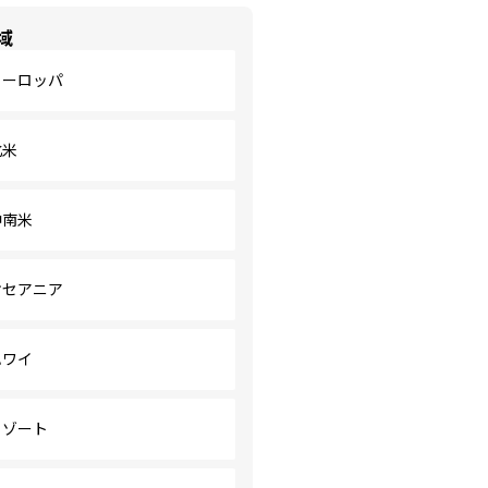
域
ヨーロッパ
北米
中南米
オセアニア
ハワイ
リゾート