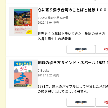
心に寄り添う台湾のことばと絶景１００
BOOKS 旅の名言＆絶景
2022.11.04 発売
世界を４０年以上歩いてきた「地球の歩き方
名言と癒やしの絶景集
地球の歩き方 3 インド・ネパール 1982
D-Books
2018.12.20 発売
1981年、旅人のバイブルとして登場した地
の旅を思い出して欲しい1冊です。