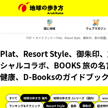
国と地域
ウェブマガジン
TOP
ガイドブック
Plat、Resort Style、御朱印、旅
Plat、Resort Style、御
シャルコラボ、BOOKS 旅の名
健康、D-Booksのガイドブッ
すべて
地球の歩き方 海外
地球の歩き方 Jシリーズ（国内）
aru
ランキング&テクニック
Resort Style
島旅
御朱印
歴史時