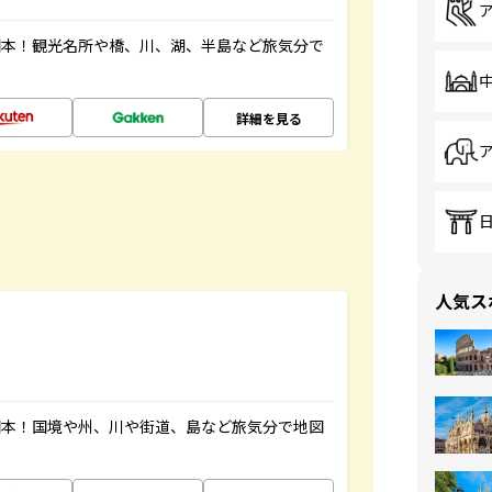
図本！観光名所や橋、川、湖、半島など旅気分で
詳細を見る
人気ス
図本！国境や州、川や街道、島など旅気分で地図