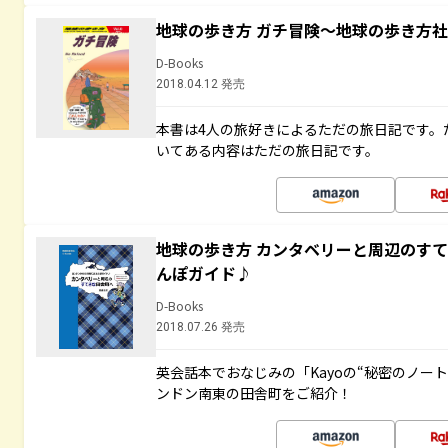
地球の歩き方 ガチ冒険～地球の歩き方
D-Books
2018.04.12 発売
本書は4人の旅好きによるただの旅日記です。
いてある内容はただの旅日記です。
地球の歩き方 カンタベリーと周辺のす
んぽガイド♪
D-Books
2018.07.26 発売
英会話本でおなじみの「Kayoの“秘密のノー
ンドン南東の田舎町をご紹介！