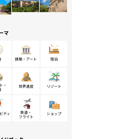
ーマ
食
建築・アート
宿泊
ト・
世界遺産
リゾート
戦
鉄道・
ビティ
ショップ
フライト