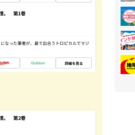
憶。 第1巻
とになった筆者が、島で出合うトロピカルでマジ
詳細を見る
憶。 第2巻