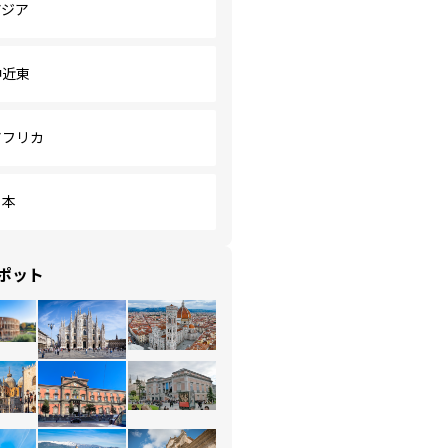
アジア
中近東
アフリカ
日本
ポット