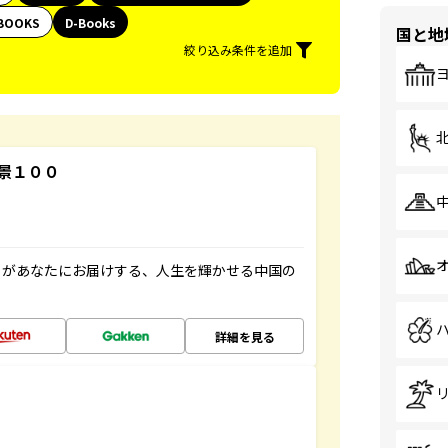
BOOKS
D-Books
国と地
絞り込み条件を追加
景１００
」があなたにお届けする、人生を輝かせる中国の
詳細を見る