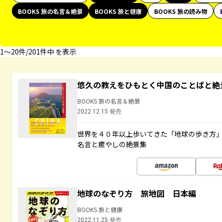
BOOKS 旅の名言＆絶景
BOOKS 旅と健康
BOOKS 旅の読み物
1〜20件/201件中 を表示
悠久の教えをひもとく中国のことばと絶
BOOKS 旅の名言＆絶景
2022.12.15 発売
世界を４０年以上歩いてきた「地球の歩き方
名言と癒やしの絶景集
地球のなぞり方 旅地図 日本編
BOOKS 旅と健康
2022.11.25 発売