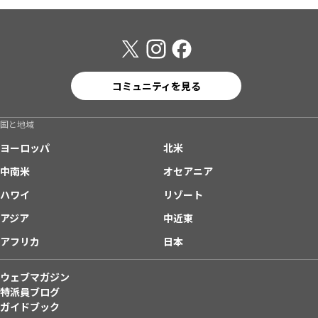
コミュニティを見る
国と地域
ヨーロッパ
北米
中南米
オセアニア
ハワイ
リゾート
アジア
中近東
アフリカ
日本
ウェブマガジン
特派員ブログ
ガイドブック