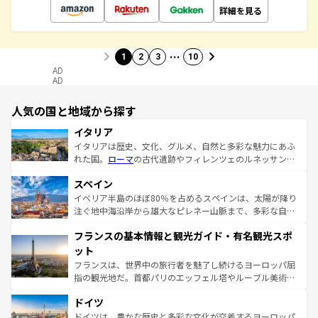
詳細を見る
…
1
2
3
10
AD
AD
人気の国と地域から探す
イタリア
イタリアは歴史、文化、グルメ、自然と多彩な魅力にあふ
れた国。
ローマ
の古代遺跡やフィレンツェのルネッサンス
美術、ヴェネツィアの運河など、歴史あるスポットはもち
スペイン
ろん、トスカーナの美しい田園風景やアマルフィ海岸の絶
景など、自然景観も見逃せない。観光の合間には、本場の
イベリア半島のほぼ80％を占めるスペインは、太陽が降り
ピザやパスタなど、絶品のイタリア料理を堪能することも
注ぐ地中海沿岸から雄大なピレネー山脈まで、多彩な自然
できる。朝目覚めてから夜眠るまで、すべての瞬間を楽し
と文化が詰まったヨーロッパ屈指の旅行先だ。多様な地域
フランスの基本情報と観光ガイド・有名観光スポ
ませてくれるイタリアで、忘れられない旅をしてみよう！
文化が根付くこの国では、情熱的なフラメンコ、熱気あふ
なお、新着のイタリア情報は
コンテンツ一覧
を参照してほ
れる闘牛、そして美味しいタパスが生活の一部となってい
ット
しい。
る。首都マドリードの洗練された雰囲気や、バルセロナの
フランスは、世界中の旅行者を魅了し続けるヨーロッパ屈
アートに溢れた街角から、地方では古代ローマ遺跡や中世
指の観光地だ。首都パリのエッフェル塔やルーブル美術館
の城塞都市、穏やかなビーチリゾートまで多彩な表情を見
といった象徴的なスポットから、田舎町の古風な美しさま
せる。地方によって風土や気候が異なるスペインはその個
ドイツ
で、幅広い魅力が詰まっている。華麗な宮殿、歴史的な大
性で訪れる人を魅了する。 なお、新着のスペイン情報は
コ
聖堂、美しいビーチ、そして豊かな自然が、訪れる者を心
ドイツは、豊かな歴史と多彩な文化が交差するヨーロッパ