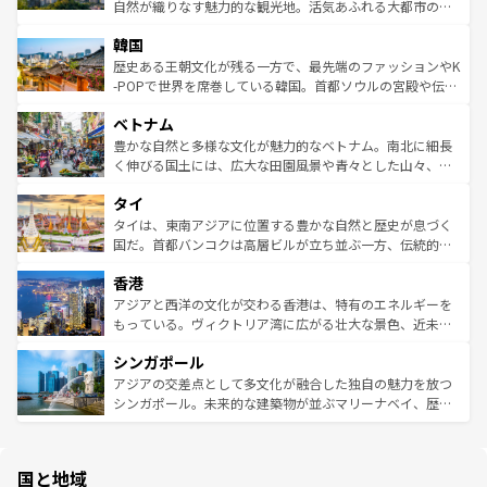
ク、伝統的なフラダンスなど、すべてがハワイの魅力を彩
ど、見どころがたくさん。また、カフェやワイン、オージ
自然が織りなす魅力的な観光地。活気あふれる大都市の台
っている。訪れるたびに新しい発見と感動が待っているハ
ービーフなどの食文化も豊かで、美味しいものであふれて
北やノスタルジックな町並みが人気な九份（ジォウフェ
ワイを、存分に味わってほしい。 なお、新着のハワイ情報
韓国
いる。アクティビティも充実しており、サーフィンやダイ
ン）、静ひつな山岳地帯である台湾東部など、都市の喧騒
は
コンテンツ一覧
を参照してほしい。
ビング、ハイキングなど、アウトドア好きにはたまらな
と山間の静けさが共存しており、訪れる人に新しい発見と
歴史ある王朝文化が残る一方で、最先端のファッションやK
い。オーストラリアの多彩な魅力を存分に味わいつくそ
驚きをもたらしてくれる。また、奥深い台湾の食文化も魅
-POPで世界を席巻している韓国。首都ソウルの宮殿や伝統
う。 なお、新着のオーストラリア情報は
コンテンツ一覧
を
力で、夜市などの屋台グルメから高級料理、ヘルシーで美
家屋が並ぶエリアでは韓国の歴史と文化に浸ることがで
参照してほしい。
ベトナム
容にもいいと評判のスイーツなど、バラエティ豊かな料理
き、地方に足を延ばせば四季折々の自然美を楽しむことが
が味わえる。 なお、新着の台湾情報は
コンテンツ一覧
を参
できる。そして、キムチや焼肉、絶品のストリートフード
豊かな自然と多様な文化が魅力的なベトナム。南北に細長
照してほしい。
まで、さまざまな韓国料理が待っている。夜には、韓国な
く伸びる国土には、広大な田園風景や青々とした山々、世
らではのナイトライフも堪能できる。あたたかいホスピタ
界遺産に登録された壮大な自然景観が点在し、都市部では
タイ
リティに包まれながら、韓国の多彩な魅力を心ゆくまで味
急速な発展と共に伝統が息づく。ハノイの古い町並みやホ
わってみてほしい。 なお、新着の韓国情報は
コンテンツ一
ーチミン市のフランス統治時代の建物も、独特の雰囲気を
タイは、東南アジアに位置する豊かな自然と歴史が息づく
覧
を参照してほしい。
醸し出している。また、バラエティの豊かさとおいしさで
国だ。首都バンコクは高層ビルが立ち並ぶ一方、伝統的な
世界中の食通を魅了してやまないベトナム料理も魅力のひ
寺院や市場がいたるところに点在し、古きよき文化と現代
香港
とつ。フォーやバインミー、ベトナムコーヒーなどは、ぜ
の活気が交差している。北部ではチェンマイなどの山岳地
ひ現地で味わいたい。どの地域を訪れてもあたたかい人々
帯で自然と触れ合い、南部ではプーケットやクラビの美し
アジアと西洋の文化が交わる香港は、特有のエネルギーを
が旅行者を迎えてくれるので、きっと忘れられない旅にな
いビーチでリゾート気分を楽しむことができる。タイ料理
もっている。ヴィクトリア湾に広がる壮大な景色、近未来
るはずだ。 なお、新着のベトナム情報は
コンテンツ一覧
を
は世界的に有名で、屋台から高級レストランまで味覚を刺
的なアートスポット、そして歴史と現代が融合した町並
参照してほしい。
シンガポール
激する。気候は一年中温暖で、どの季節にも異なる楽しみ
み、どこを訪れても感動するはず。観光スポットが密集し
が待っている。親しみやすいタイの人々、仏教を中心とし
ており、効率よく見どころを回れるのも魅力。息をのむよ
アジアの交差点として多文化が融合した独自の魅力を放つ
た文化、そして多様な観光資源が、訪れる旅人を魅了し続
うな絶景から文化的な体験まで、香港を存分に楽しみ尽く
シンガポール。未来的な建築物が並ぶマリーナベイ、歴史
ける。 なお、新着のタイ情報は
コンテンツ一覧
を参照して
そう。 なお、新着の香港情報は
コンテンツ一覧
を参照して
と伝統を感じられるエスニックタウン、多数の緑豊かな公
ほしい。
ほしい。
園や自然保護区など、自然が調和した近代的な景観と文化
の多様性あふれるカラフルな町は、どこを歩いても新しい
国と地域
発見がある。さらに、治安のよさや充実した公共交通機関