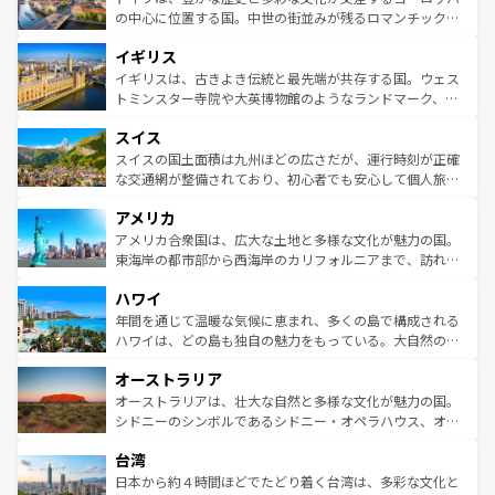
ンテンツ一覧
を参照してほしい。
から魅了する。また、フランスは美食の国としても知ら
の中心に位置する国。中世の街並みが残るロマンチック街
れ、フランス料理はユネスコ無形文化遺産にも登録されて
道から、未来を先取りするようなモダンな都市まで多様な
イギリス
いる。シャンパンの発祥地であるランス、プロヴァンスの
顔を持つこの国は、どこを歩いても飽きることがない。ベ
香り高いラベンダー畑など、多彩な楽しみ方が可能だ。さ
ルリンの文化的活気、バイエルン州のアルプスの絶景、そ
イギリスは、古きよき伝統と最先端が共存する国。ウェス
らに、パリ以外の地域にも魅力が溢れており、どの街角に
してライン川沿いのワイン畑といった風景は必見。ビール
トミンスター寺院や大英博物館のようなランドマーク、歴
も豊かな歴史と文化が息づいている。パリ以外の個性あふ
とソーセージを味わいながら地元の人と過ごす楽しい時間
史ある大学都市、美しい丘陵地帯や牧歌的な風景など、エ
れる地方に足を運ぶとそれぞれで全く異なる文化を体験で
スイス
は、お酒好きな人にはぜひ体験してほしい。 なお、新着の
リアごとに異なる魅力がある。また、優雅なアフタヌーン
きるだろう。 なお、新着のフランス情報は
コンテンツ一覧
ドイツ情報は
コンテンツ一覧
を参照してほしい。
ティー、ビール好きにはたまらない英国パブ、サッカー観
スイスの国土面積は九州ほどの広さだが、運行時刻が正確
を参照してほしい。
戦など、本場だからこそできる体験も豊富。イギリスを旅
な交通網が整備されており、初心者でも安心して個人旅行
して楽しみつくそう。 なお、新着のイギリス情報は
コンテ
を楽しめる。日本同様に時刻表どおりの旅が可能だ。中世
アメリカ
ンツ一覧
を参照してほしい。
の建物がそのまま残る町や、スイスならではのユニークな
博物館もあり、アルプス観光だけでなく町歩きも満喫する
アメリカ合衆国は、広大な土地と多様な文化が魅力の国。
ことができる。国民の所得が高いため物価も高いが、旅行
東海岸の都市部から西海岸のカリフォルニアまで、訪れる
者向けの交通パス提供のサービスもあり、うまく活用すれ
場所ごとに異なる風景と体験が待っている。ニューヨーク
ハワイ
ば市内交通費無料で観光を楽しむこともできる。 なお、新
のような巨大都市は、観光、ショッピング、エンターテイ
着のスイス情報は
コンテンツ一覧
を参照してほしい。
ンメントが詰まった刺激的なスポットだ。一方、アメリカ
年間を通じて温暖な気候に恵まれ、多くの島で構成される
西部には大自然が広がり、グランドキャニオンやイエロー
ハワイは、どの島も独自の魅力をもっている。大自然の神
ストーン国立公園といった絶景が堪能できる。さらに、南
秘を感じたいなら、火山が生み出した壮大な景観を誇るハ
オーストラリア
部のニューオーリンズでは、音楽と美食が融合した独特の
ワイ島は見逃せない。また、定番の観光地といえばオアフ
文化が魅力。旅行者はアメリカの各地域で異なる魅力を楽
島だが、静かな自然を求めるならマウイ島やカウアイ島が
オーストラリアは、壮大な自然と多様な文化が魅力の国。
しみながら、その多様性と豊かな歴史を感じることができ
おすすめ。エメラルドグリーンに輝く海をはじめ、豊かな
シドニーのシンボルであるシドニー・オペラハウス、オー
るだろう。車でのロードトリップや列車の旅も、アメリカ
文化や歴史が息づいている。「アロハスピリット」と呼ば
ストラリア東海岸北部に広がる大サンゴ礁地帯グレートバ
ならではの贅沢な旅のスタイルだ。 なお、新着のアメリカ
台湾
れるおもてなしの心で訪れる人々を迎えてくれるハワイの
リアリーフや大陸中央部にそびえるウルル（エアーズロッ
情報は
コンテンツ一覧
を参照してほしい。
人々、おいしいローカルフードやハワイアンミュージッ
ク）、タスマニアの美しい原生林やケアンズの熱帯雨林な
日本から約４時間ほどでたどり着く台湾は、多彩な文化と