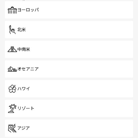
も、旅行者にとっては魅力的なポイント。グルメも豊富
で、ホーカーズは地元の風情を楽しめる外せないスポット
ヨーロッパ
だ。訪れる人を飽きさせないシンガポールで、多様な魅力
を体感しよう。 なお、新着のシンガポール情報は
コンテン
ツ一覧
を参照してほしい。
北米
中南米
オセアニア
ハワイ
リゾート
アジア