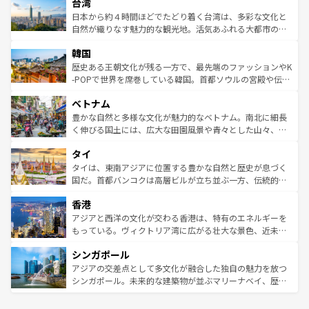
ならではの贅沢な旅のスタイルだ。 なお、新着のアメリカ
台湾
れるおもてなしの心で訪れる人々を迎えてくれるハワイの
リアリーフや大陸中央部にそびえるウルル（エアーズロッ
情報は
コンテンツ一覧
を参照してほしい。
人々、おいしいローカルフードやハワイアンミュージッ
ク）、タスマニアの美しい原生林やケアンズの熱帯雨林な
日本から約４時間ほどでたどり着く台湾は、多彩な文化と
ク、伝統的なフラダンスなど、すべてがハワイの魅力を彩
ど、見どころがたくさん。また、カフェやワイン、オージ
自然が織りなす魅力的な観光地。活気あふれる大都市の台
っている。訪れるたびに新しい発見と感動が待っているハ
ービーフなどの食文化も豊かで、美味しいものであふれて
北やノスタルジックな町並みが人気な九份（ジォウフェ
ワイを、存分に味わってほしい。 なお、新着のハワイ情報
韓国
いる。アクティビティも充実しており、サーフィンやダイ
ン）、静ひつな山岳地帯である台湾東部など、都市の喧騒
は
コンテンツ一覧
を参照してほしい。
ビング、ハイキングなど、アウトドア好きにはたまらな
と山間の静けさが共存しており、訪れる人に新しい発見と
歴史ある王朝文化が残る一方で、最先端のファッションやK
い。オーストラリアの多彩な魅力を存分に味わいつくそ
驚きをもたらしてくれる。また、奥深い台湾の食文化も魅
-POPで世界を席巻している韓国。首都ソウルの宮殿や伝統
う。 なお、新着のオーストラリア情報は
コンテンツ一覧
を
力で、夜市などの屋台グルメから高級料理、ヘルシーで美
家屋が並ぶエリアでは韓国の歴史と文化に浸ることがで
参照してほしい。
ベトナム
容にもいいと評判のスイーツなど、バラエティ豊かな料理
き、地方に足を延ばせば四季折々の自然美を楽しむことが
が味わえる。 なお、新着の台湾情報は
コンテンツ一覧
を参
できる。そして、キムチや焼肉、絶品のストリートフード
豊かな自然と多様な文化が魅力的なベトナム。南北に細長
照してほしい。
まで、さまざまな韓国料理が待っている。夜には、韓国な
く伸びる国土には、広大な田園風景や青々とした山々、世
らではのナイトライフも堪能できる。あたたかいホスピタ
界遺産に登録された壮大な自然景観が点在し、都市部では
タイ
リティに包まれながら、韓国の多彩な魅力を心ゆくまで味
急速な発展と共に伝統が息づく。ハノイの古い町並みやホ
わってみてほしい。 なお、新着の韓国情報は
コンテンツ一
ーチミン市のフランス統治時代の建物も、独特の雰囲気を
タイは、東南アジアに位置する豊かな自然と歴史が息づく
覧
を参照してほしい。
醸し出している。また、バラエティの豊かさとおいしさで
国だ。首都バンコクは高層ビルが立ち並ぶ一方、伝統的な
世界中の食通を魅了してやまないベトナム料理も魅力のひ
寺院や市場がいたるところに点在し、古きよき文化と現代
香港
とつ。フォーやバインミー、ベトナムコーヒーなどは、ぜ
の活気が交差している。北部ではチェンマイなどの山岳地
ひ現地で味わいたい。どの地域を訪れてもあたたかい人々
帯で自然と触れ合い、南部ではプーケットやクラビの美し
アジアと西洋の文化が交わる香港は、特有のエネルギーを
が旅行者を迎えてくれるので、きっと忘れられない旅にな
いビーチでリゾート気分を楽しむことができる。タイ料理
もっている。ヴィクトリア湾に広がる壮大な景色、近未来
るはずだ。 なお、新着のベトナム情報は
コンテンツ一覧
を
は世界的に有名で、屋台から高級レストランまで味覚を刺
的なアートスポット、そして歴史と現代が融合した町並
参照してほしい。
シンガポール
激する。気候は一年中温暖で、どの季節にも異なる楽しみ
み、どこを訪れても感動するはず。観光スポットが密集し
が待っている。親しみやすいタイの人々、仏教を中心とし
ており、効率よく見どころを回れるのも魅力。息をのむよ
アジアの交差点として多文化が融合した独自の魅力を放つ
た文化、そして多様な観光資源が、訪れる旅人を魅了し続
うな絶景から文化的な体験まで、香港を存分に楽しみ尽く
シンガポール。未来的な建築物が並ぶマリーナベイ、歴史
ける。 なお、新着のタイ情報は
コンテンツ一覧
を参照して
そう。 なお、新着の香港情報は
コンテンツ一覧
を参照して
と伝統を感じられるエスニックタウン、多数の緑豊かな公
ほしい。
ほしい。
園や自然保護区など、自然が調和した近代的な景観と文化