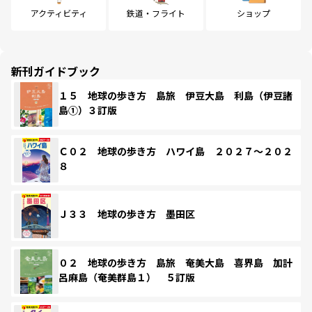
アクティビティ
鉄道・フライト
ショップ
新刊ガイドブック
１５ 地球の歩き方 島旅 伊豆大島 利島（伊豆諸
島①）３訂版
Ｃ０２ 地球の歩き方 ハワイ島 ２０２７～２０２
８
Ｊ３３ 地球の歩き方 墨田区
０２ 地球の歩き方 島旅 奄美大島 喜界島 加計
呂麻島（奄美群島１） ５訂版