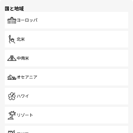
の多様性あふれるカラフルな町は、どこを歩いても新しい
国と地域
発見がある。さらに、治安のよさや充実した公共交通機関
も、旅行者にとっては魅力的なポイント。グルメも豊富
で、ホーカーズは地元の風情を楽しめる外せないスポット
ヨーロッパ
だ。訪れる人を飽きさせないシンガポールで、多様な魅力
を体感しよう。 なお、新着のシンガポール情報は
コンテン
ツ一覧
を参照してほしい。
北米
中南米
オセアニア
ハワイ
リゾート