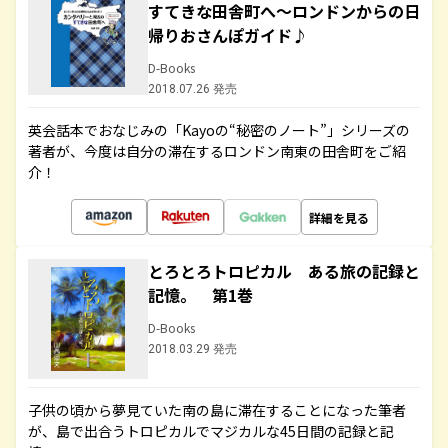
すてきな田舎町へ～ロンドンからの日
帰りおさんぽガイド♪
D-Books
2018.07.26 発売
英会話本でおなじみの「Kayoの“秘密のノート”」シリーズの
著者が、今度は自分の滞在するロンドン南東の田舎町をご紹
介！
詳細を見る
とろとろトロピカル ある旅の記録と
記憶。 第1巻
D-Books
2018.03.29 発売
子供の頃から夢見ていた南の島に滞在することになった筆者
が、島で出合うトロピカルでマジカルな45日間の記録と記