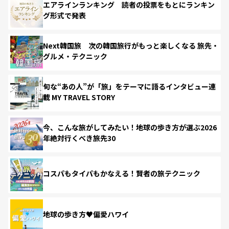
エアラインランキング 読者の投票をもとにランキン
グ形式で発表
Next韓国旅 次の韓国旅行がもっと楽しくなる 旅先・
グルメ・テクニック
旬な“あの人”が「旅」をテーマに語るインタビュー連
載 MY TRAVEL STORY
今、こんな旅がしてみたい！地球の歩き方が選ぶ2026
年絶対行くべき旅先30
コスパもタイパもかなえる！賢者の旅テクニック
地球の歩き方♥偏愛ハワイ