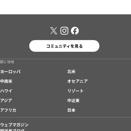
コミュニティを見る
国と地域
ヨーロッパ
北米
中南米
オセアニア
ハワイ
リゾート
アジア
中近東
アフリカ
日本
ウェブマガジン
特派員ブログ