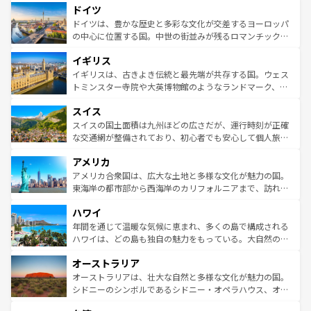
せる。地方によって風土や気候が異なるスペインはその個
ドイツ
で、幅広い魅力が詰まっている。華麗な宮殿、歴史的な大
性で訪れる人を魅了する。 なお、新着のスペイン情報は
コ
聖堂、美しいビーチ、そして豊かな自然が、訪れる者を心
ドイツは、豊かな歴史と多彩な文化が交差するヨーロッパ
ンテンツ一覧
を参照してほしい。
から魅了する。また、フランスは美食の国としても知ら
の中心に位置する国。中世の街並みが残るロマンチック街
れ、フランス料理はユネスコ無形文化遺産にも登録されて
道から、未来を先取りするようなモダンな都市まで多様な
イギリス
いる。シャンパンの発祥地であるランス、プロヴァンスの
顔を持つこの国は、どこを歩いても飽きることがない。ベ
香り高いラベンダー畑など、多彩な楽しみ方が可能だ。さ
ルリンの文化的活気、バイエルン州のアルプスの絶景、そ
イギリスは、古きよき伝統と最先端が共存する国。ウェス
らに、パリ以外の地域にも魅力が溢れており、どの街角に
してライン川沿いのワイン畑といった風景は必見。ビール
トミンスター寺院や大英博物館のようなランドマーク、歴
も豊かな歴史と文化が息づいている。パリ以外の個性あふ
とソーセージを味わいながら地元の人と過ごす楽しい時間
史ある大学都市、美しい丘陵地帯や牧歌的な風景など、エ
れる地方に足を運ぶとそれぞれで全く異なる文化を体験で
スイス
は、お酒好きな人にはぜひ体験してほしい。 なお、新着の
リアごとに異なる魅力がある。また、優雅なアフタヌーン
きるだろう。 なお、新着のフランス情報は
コンテンツ一覧
ドイツ情報は
コンテンツ一覧
を参照してほしい。
ティー、ビール好きにはたまらない英国パブ、サッカー観
スイスの国土面積は九州ほどの広さだが、運行時刻が正確
を参照してほしい。
戦など、本場だからこそできる体験も豊富。イギリスを旅
な交通網が整備されており、初心者でも安心して個人旅行
して楽しみつくそう。 なお、新着のイギリス情報は
コンテ
を楽しめる。日本同様に時刻表どおりの旅が可能だ。中世
アメリカ
ンツ一覧
を参照してほしい。
の建物がそのまま残る町や、スイスならではのユニークな
博物館もあり、アルプス観光だけでなく町歩きも満喫する
アメリカ合衆国は、広大な土地と多様な文化が魅力の国。
ことができる。国民の所得が高いため物価も高いが、旅行
東海岸の都市部から西海岸のカリフォルニアまで、訪れる
者向けの交通パス提供のサービスもあり、うまく活用すれ
場所ごとに異なる風景と体験が待っている。ニューヨーク
ハワイ
ば市内交通費無料で観光を楽しむこともできる。 なお、新
のような巨大都市は、観光、ショッピング、エンターテイ
着のスイス情報は
コンテンツ一覧
を参照してほしい。
ンメントが詰まった刺激的なスポットだ。一方、アメリカ
年間を通じて温暖な気候に恵まれ、多くの島で構成される
西部には大自然が広がり、グランドキャニオンやイエロー
ハワイは、どの島も独自の魅力をもっている。大自然の神
ストーン国立公園といった絶景が堪能できる。さらに、南
秘を感じたいなら、火山が生み出した壮大な景観を誇るハ
オーストラリア
部のニューオーリンズでは、音楽と美食が融合した独特の
ワイ島は見逃せない。また、定番の観光地といえばオアフ
文化が魅力。旅行者はアメリカの各地域で異なる魅力を楽
島だが、静かな自然を求めるならマウイ島やカウアイ島が
オーストラリアは、壮大な自然と多様な文化が魅力の国。
しみながら、その多様性と豊かな歴史を感じることができ
おすすめ。エメラルドグリーンに輝く海をはじめ、豊かな
シドニーのシンボルであるシドニー・オペラハウス、オー
るだろう。車でのロードトリップや列車の旅も、アメリカ
文化や歴史が息づいている。「アロハスピリット」と呼ば
ストラリア東海岸北部に広がる大サンゴ礁地帯グレートバ