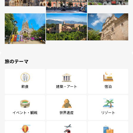
旅のテーマ
飲食
建築・アート
宿泊
イベント・観戦
世界遺産
リゾート