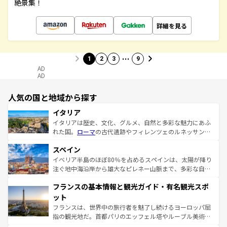
絶景集！
詳細を見る
…
1
2
3
9
AD
AD
人気の国と地域から探す
イタリア
イタリアは歴史、文化、グルメ、自然と多彩な魅力にあふ
れた国。
ローマ
の古代遺跡やフィレンツェのルネッサンス
美術、ヴェネツィアの運河など、歴史あるスポットはもち
スペイン
ろん、トスカーナの美しい田園風景やアマルフィ海岸の絶
景など、自然景観も見逃せない。観光の合間には、本場の
イベリア半島のほぼ80％を占めるスペインは、太陽が降り
ピザやパスタなど、絶品のイタリア料理を堪能することも
注ぐ地中海沿岸から雄大なピレネー山脈まで、多彩な自然
できる。朝目覚めてから夜眠るまで、すべての瞬間を楽し
と文化が詰まったヨーロッパ屈指の旅行先だ。多様な地域
フランスの基本情報と観光ガイド・有名観光スポ
ませてくれるイタリアで、忘れられない旅をしてみよう！
文化が根付くこの国では、情熱的なフラメンコ、熱気あふ
なお、新着のイタリア情報は
コンテンツ一覧
を参照してほ
れる闘牛、そして美味しいタパスが生活の一部となってい
ット
しい。
る。首都マドリードの洗練された雰囲気や、バルセロナの
フランスは、世界中の旅行者を魅了し続けるヨーロッパ屈
アートに溢れた街角から、地方では古代ローマ遺跡や中世
指の観光地だ。首都パリのエッフェル塔やルーブル美術館
の城塞都市、穏やかなビーチリゾートまで多彩な表情を見
といった象徴的なスポットから、田舎町の古風な美しさま