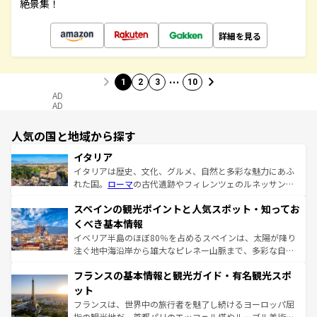
絶景集！
詳細を見る
…
1
2
3
10
AD
AD
人気の国と地域から探す
イタリア
イタリアは歴史、文化、グルメ、自然と多彩な魅力にあふ
れた国。
ローマ
の古代遺跡やフィレンツェのルネッサンス
美術、ヴェネツィアの運河など、歴史あるスポットはもち
スペインの観光ポイントと人気スポット・知ってお
ろん、トスカーナの美しい田園風景やアマルフィ海岸の絶
景など、自然景観も見逃せない。観光の合間には、本場の
くべき基本情報
ピザやパスタなど、絶品のイタリア料理を堪能することも
イベリア半島のほぼ80％を占めるスペインは、太陽が降り
できる。朝目覚めてから夜眠るまで、すべての瞬間を楽し
注ぐ地中海沿岸から雄大なピレネー山脈まで、多彩な自然
ませてくれるイタリアで、忘れられない旅をしてみよう！
と文化が詰まったヨーロッパ屈指の旅行先だ。多様な地域
なお、新着のイタリア情報は
コンテンツ一覧
を参照してほ
フランスの基本情報と観光ガイド・有名観光スポ
文化が根付くこの国では、情熱的なフラメンコ、熱気あふ
しい。
れる闘牛、そして美味しいタパスが生活の一部となってい
ット
る。首都マドリードの洗練された雰囲気や、バルセロナの
フランスは、世界中の旅行者を魅了し続けるヨーロッパ屈
アートに溢れた街角から、地方では古代ローマ遺跡や中世
指の観光地だ。首都パリのエッフェル塔やルーブル美術館