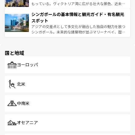
が旅行者を迎えてくれるので、きっと忘れられない旅にな
いビーチでリゾート気分を楽しむことができる。タイ料理
もっている。ヴィクトリア湾に広がる壮大な景色、近未来
るはずだ。 なお、新着のベトナム情報は
コンテンツ一覧
を
は世界的に有名で、屋台から高級レストランまで味覚を刺
的なアートスポット、そして歴史と現代が融合した町並
参照してほしい。
シンガポールの基本情報と観光ガイド・有名観光
激する。気候は一年中温暖で、どの季節にも異なる楽しみ
み、どこを訪れても感動するはず。観光スポットが密集し
が待っている。親しみやすいタイの人々、仏教を中心とし
ており、効率よく見どころを回れるのも魅力。息をのむよ
スポット
た文化、そして多様な観光資源が、訪れる旅人を魅了し続
うな絶景から文化的な体験まで、香港を存分に楽しみ尽く
アジアの交差点として多文化が融合した独自の魅力を放つ
ける。 なお、新着のタイ情報は
コンテンツ一覧
を参照して
そう。 なお、新着の香港情報は
コンテンツ一覧
を参照して
シンガポール。未来的な建築物が並ぶマリーナベイ、歴史
ほしい。
ほしい。
と伝統を感じられるエスニックタウン、多数の緑豊かな公
園や自然保護区など、自然が調和した近代的な景観と文化
の多様性あふれるカラフルな町は、どこを歩いても新しい
国と地域
発見がある。さらに、治安のよさや充実した公共交通機関
も、旅行者にとっては魅力的なポイント。グルメも豊富
で、ホーカーズは地元の風情を楽しめる外せないスポット
ヨーロッパ
だ。訪れる人を飽きさせないシンガポールで、多様な魅力
を体感しよう。 なお、新着のシンガポール情報は
コンテン
ツ一覧
を参照してほしい。
北米
中南米
オセアニア