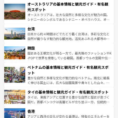
文化が魅力。旅行者はアメリカの各地域で異なる魅力を楽
オーストラリアの基本情報と観光ガイド・有名観
ワイ島は見逃せない。また、定番の観光地といえばオアフ
しみながら、その多様性と豊かな歴史を感じることができ
島だが、静かな自然を求めるならマウイ島やカウアイ島が
光スポット
るだろう。車でのロードトリップや列車の旅も、アメリカ
おすすめ。エメラルドグリーンに輝く海をはじめ、豊かな
オーストラリアは、壮大な自然と多様な文化が魅力の国。
ならではの贅沢な旅のスタイルだ。 なお、新着のアメリカ
文化や歴史が息づいている。「アロハスピリット」と呼ば
シドニーのシンボルであるシドニー・オペラハウス、オー
情報は
コンテンツ一覧
を参照してほしい。
れるおもてなしの心で訪れる人々を迎えてくれるハワイの
ストラリア東海岸北部に広がる大サンゴ礁地帯グレートバ
人々、おいしいローカルフードやハワイアンミュージッ
台湾
リアリーフや大陸中央部にそびえるウルル（エアーズロッ
ク、伝統的なフラダンスなど、すべてがハワイの魅力を彩
ク）、タスマニアの美しい原生林やケアンズの熱帯雨林な
日本から約４時間ほどでたどり着く台湾は、多彩な文化と
っている。訪れるたびに新しい発見と感動が待っているハ
ど、見どころがたくさん。また、カフェやワイン、オージ
自然が織りなす魅力的な観光地。活気あふれる大都市の台
ワイを、存分に味わってほしい。 なお、新着のハワイ情報
ービーフなどの食文化も豊かで、美味しいものであふれて
北やノスタルジックな町並みが人気な九份（ジォウフェ
は
コンテンツ一覧
を参照してほしい。
韓国
いる。アクティビティも充実しており、サーフィンやダイ
ン）、静ひつな山岳地帯である台湾東部など、都市の喧騒
ビング、ハイキングなど、アウトドア好きにはたまらな
と山間の静けさが共存しており、訪れる人に新しい発見と
歴史ある王朝文化が残る一方で、最先端のファッションやK
い。オーストラリアの多彩な魅力を存分に味わいつくそ
驚きをもたらしてくれる。また、奥深い台湾の食文化も魅
-POPで世界を席巻している韓国。首都ソウルの宮殿や伝統
う。 なお、新着のオーストラリア情報は
コンテンツ一覧
を
力で、夜市などの屋台グルメから高級料理、ヘルシーで美
家屋が並ぶエリアでは韓国の歴史と文化に浸ることがで
参照してほしい。
ベトナムの基本情報と観光ガイド・有名観光スポ
容にもいいと評判のスイーツなど、バラエティ豊かな料理
き、地方に足を延ばせば四季折々の自然美を楽しむことが
が味わえる。 なお、新着の台湾情報は
コンテンツ一覧
を参
できる。そして、キムチや焼肉、絶品のストリートフード
ット
照してほしい。
まで、さまざまな韓国料理が待っている。夜には、韓国な
豊かな自然と多様な文化が魅力的なベトナム。南北に細長
らではのナイトライフも堪能できる。あたたかいホスピタ
く伸びる国土には、広大な田園風景や青々とした山々、世
リティに包まれながら、韓国の多彩な魅力を心ゆくまで味
界遺産に登録された壮大な自然景観が点在し、都市部では
わってみてほしい。 なお、新着の韓国情報は
コンテンツ一
タイの基本情報と観光ガイド・有名観光スポット
急速な発展と共に伝統が息づく。ハノイの古い町並みやホ
覧
を参照してほしい。
ーチミン市のフランス統治時代の建物も、独特の雰囲気を
タイは、東南アジアに位置する豊かな自然と歴史が息づく
醸し出している。また、バラエティの豊かさとおいしさで
国だ。首都バンコクは高層ビルが立ち並ぶ一方、伝統的な
世界中の食通を魅了してやまないベトナム料理も魅力のひ
寺院や市場がいたるところに点在し、古きよき文化と現代
香港
とつ。フォーやバインミー、ベトナムコーヒーなどは、ぜ
の活気が交差している。北部ではチェンマイなどの山岳地
ひ現地で味わいたい。どの地域を訪れてもあたたかい人々
帯で自然と触れ合い、南部ではプーケットやクラビの美し
アジアと西洋の文化が交わる香港は、特有のエネルギーを