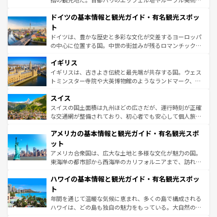
の城塞都市、穏やかなビーチリゾートまで多彩な表情を見
といった象徴的なスポットから、田舎町の古風な美しさま
せる。地方によって風土や気候が異なるスペインはその個
ドイツの基本情報と観光ガイド・有名観光スポッ
で、幅広い魅力が詰まっている。華麗な宮殿、歴史的な大
性で訪れる人を魅了する。 なお、新着のスペイン情報は
コ
聖堂、美しいビーチ、そして豊かな自然が、訪れる者を心
ト
ンテンツ一覧
を参照してほしい。
から魅了する。また、フランスは美食の国としても知ら
ドイツは、豊かな歴史と多彩な文化が交差するヨーロッパ
れ、フランス料理はユネスコ無形文化遺産にも登録されて
の中心に位置する国。中世の街並みが残るロマンチック街
いる。シャンパンの発祥地であるランス、プロヴァンスの
道から、未来を先取りするようなモダンな都市まで多様な
香り高いラベンダー畑など、多彩な楽しみ方が可能だ。さ
イギリス
顔を持つこの国は、どこを歩いても飽きることがない。ベ
らに、パリ以外の地域にも魅力が溢れており、どの街角に
ルリンの文化的活気、バイエルン州のアルプスの絶景、そ
イギリスは、古きよき伝統と最先端が共存する国。ウェス
も豊かな歴史と文化が息づいている。パリ以外の個性あふ
してライン川沿いのワイン畑といった風景は必見。ビール
トミンスター寺院や大英博物館のようなランドマーク、歴
れる地方に足を運ぶとそれぞれで全く異なる文化を体験で
とソーセージを味わいながら地元の人と過ごす楽しい時間
史ある大学都市、美しい丘陵地帯や牧歌的な風景など、エ
きるだろう。 なお、新着のフランス情報は
コンテンツ一覧
スイス
は、お酒好きな人にはぜひ体験してほしい。 なお、新着の
リアごとに異なる魅力がある。また、優雅なアフタヌーン
を参照してほしい。
ドイツ情報は
コンテンツ一覧
を参照してほしい。
ティー、ビール好きにはたまらない英国パブ、サッカー観
スイスの国土面積は九州ほどの広さだが、運行時刻が正確
戦など、本場だからこそできる体験も豊富。イギリスを旅
な交通網が整備されており、初心者でも安心して個人旅行
して楽しみつくそう。 なお、新着のイギリス情報は
コンテ
を楽しめる。日本同様に時刻表どおりの旅が可能だ。中世
アメリカの基本情報と観光ガイド・有名観光スポ
ンツ一覧
を参照してほしい。
の建物がそのまま残る町や、スイスならではのユニークな
博物館もあり、アルプス観光だけでなく町歩きも満喫する
ット
ことができる。国民の所得が高いため物価も高いが、旅行
アメリカ合衆国は、広大な土地と多様な文化が魅力の国。
者向けの交通パス提供のサービスもあり、うまく活用すれ
東海岸の都市部から西海岸のカリフォルニアまで、訪れる
ば市内交通費無料で観光を楽しむこともできる。 なお、新
場所ごとに異なる風景と体験が待っている。ニューヨーク
着のスイス情報は
コンテンツ一覧
を参照してほしい。
ハワイの基本情報と観光ガイド・有名観光スポッ
のような巨大都市は、観光、ショッピング、エンターテイ
ンメントが詰まった刺激的なスポットだ。一方、アメリカ
ト
西部には大自然が広がり、グランドキャニオンやイエロー
年間を通じて温暖な気候に恵まれ、多くの島で構成される
ストーン国立公園といった絶景が堪能できる。さらに、南
ハワイは、どの島も独自の魅力をもっている。大自然の神
部のニューオーリンズでは、音楽と美食が融合した独特の
秘を感じたいなら、火山が生み出した壮大な景観を誇るハ