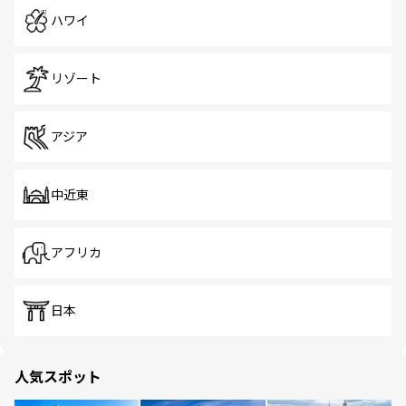
ハワイ
リゾート
アジア
中近東
アフリカ
日本
人気スポット