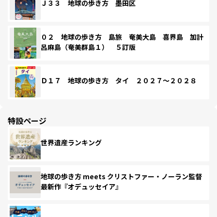
Ｊ３３ 地球の歩き方 墨田区
０２ 地球の歩き方 島旅 奄美大島 喜界島 加計
呂麻島（奄美群島１） ５訂版
Ｄ１７ 地球の歩き方 タイ ２０２７～２０２８
特設ページ
世界遺産ランキング
地球の歩き方 meets クリストファー・ノーラン監督
最新作『オデュッセイア』