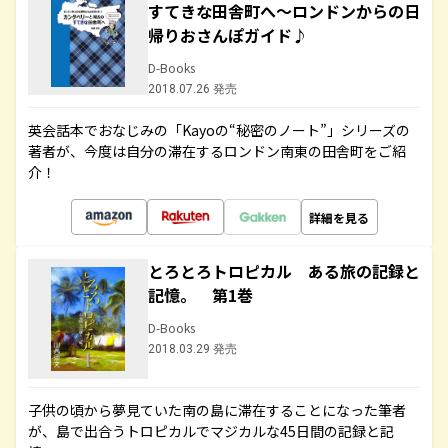
すてきな田舎町へ～ロンドンからの日
帰りおさんぽガイド♪
D-Books
2018.07.26 発売
英会話本でおなじみの「Kayoの“秘密のノート”」シリーズの
著者が、今度は自分の滞在するロンドン南東の田舎町をご紹
介！
詳細を見る
とろとろトロピカル ある旅の記録と
記憶。 第1巻
D-Books
2018.03.29 発売
子供の頃から夢見ていた南の島に滞在することになった筆者
が、島で出合うトロピカルでマジカルな45日間の記録と記