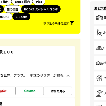
co 海外
aruco 国内
Plat
国と地
代
旅の図鑑
BOOKS スペシャルコラボ
BOOKS
D-Books
絞り込み条件を追加
景１００
ルな世界、アラブ。「地球の歩き方」が贈る、人
詳細を見る
編