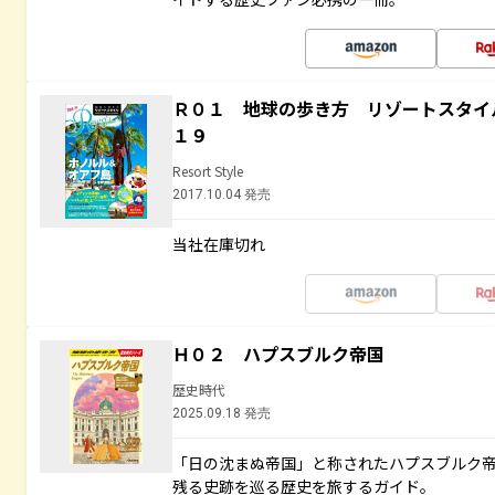
Ｒ０１ 地球の歩き方 リゾートスタイ
１９
Resort Style
2017.10.04 発売
当社在庫切れ
Ｈ０２ ハプスブルク帝国
歴史時代
2025.09.18 発売
「日の沈まぬ帝国」と称されたハプスブルク
残る史跡を巡る歴史を旅するガイド。