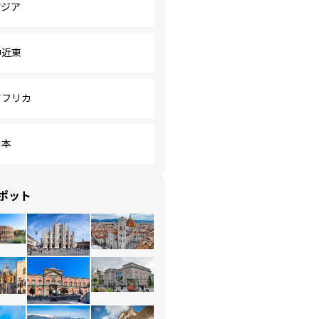
アジア
中近東
アフリカ
日本
ポット