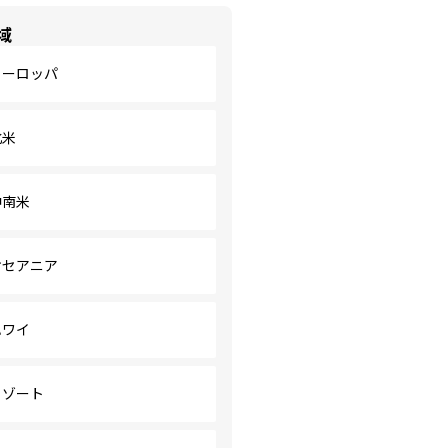
域
ヨーロッパ
北米
中南米
オセアニア
ハワイ
リゾート