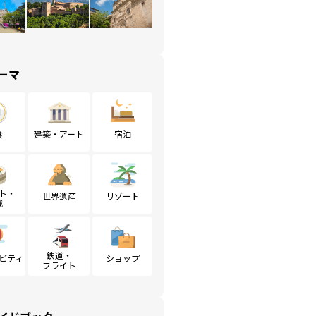
ーマ
食
建築・アート
宿泊
ト・
世界遺産
リゾート
戦
鉄道・
ビティ
ショップ
フライト