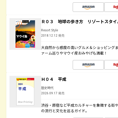
Ｒ０３ 地球の歩き方 リゾートスタイ
Resort Style
2018.12.12 発売
大自然から感度の高いグルメ＆ショッピング
ァーム巡りやマウイ産おみやげも満載！
Ｈ０４ 平成
歴史時代
2026.09.17 発売
渋谷・原宿など平成カルチャーを象徴する街
の流行と文化を巡るガイド。