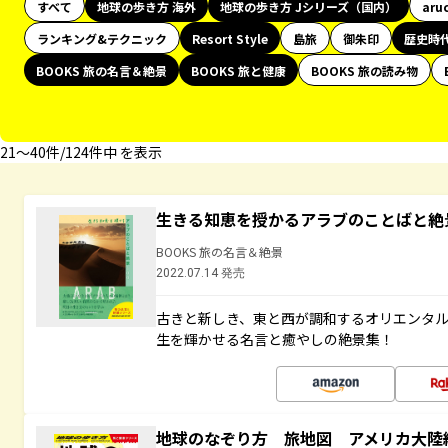
すべて
地球の歩き方 海外
地球の歩き方 Jシリーズ（国内）
aru
ランキング&テクニック
Resort Style
島旅
御朱印
歴史時
BOOKS 旅の名言＆絶景
BOOKS 旅と健康
BOOKS 旅の読み物
21〜40件/124件中 を表示
生きる知恵を授かるアラブのことばと絶
BOOKS 旅の名言＆絶景
2022.07.14 発売
古きと新しき、東と西が調和するオリエンタ
生を輝かせる名言と癒やしの絶景集！
地球のなぞり方 旅地図 アメリカ大陸