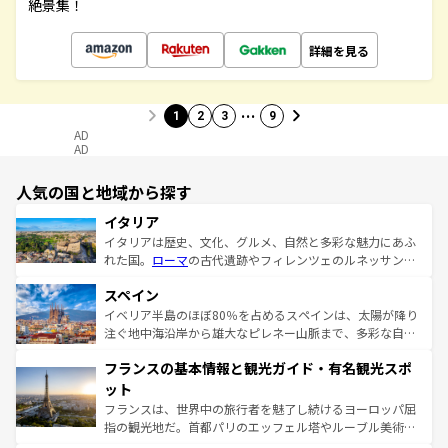
絶景集！
詳細を見る
…
1
2
3
9
AD
AD
人気の国と地域から探す
イタリア
イタリアは歴史、文化、グルメ、自然と多彩な魅力にあふ
れた国。
ローマ
の古代遺跡やフィレンツェのルネッサンス
美術、ヴェネツィアの運河など、歴史あるスポットはもち
スペイン
ろん、トスカーナの美しい田園風景やアマルフィ海岸の絶
景など、自然景観も見逃せない。観光の合間には、本場の
イベリア半島のほぼ80％を占めるスペインは、太陽が降り
ピザやパスタなど、絶品のイタリア料理を堪能することも
注ぐ地中海沿岸から雄大なピレネー山脈まで、多彩な自然
できる。朝目覚めてから夜眠るまで、すべての瞬間を楽し
と文化が詰まったヨーロッパ屈指の旅行先だ。多様な地域
フランスの基本情報と観光ガイド・有名観光スポ
ませてくれるイタリアで、忘れられない旅をしてみよう！
文化が根付くこの国では、情熱的なフラメンコ、熱気あふ
なお、新着のイタリア情報は
コンテンツ一覧
を参照してほ
れる闘牛、そして美味しいタパスが生活の一部となってい
ット
しい。
る。首都マドリードの洗練された雰囲気や、バルセロナの
フランスは、世界中の旅行者を魅了し続けるヨーロッパ屈
アートに溢れた街角から、地方では古代ローマ遺跡や中世
指の観光地だ。首都パリのエッフェル塔やルーブル美術館
の城塞都市、穏やかなビーチリゾートまで多彩な表情を見
といった象徴的なスポットから、田舎町の古風な美しさま