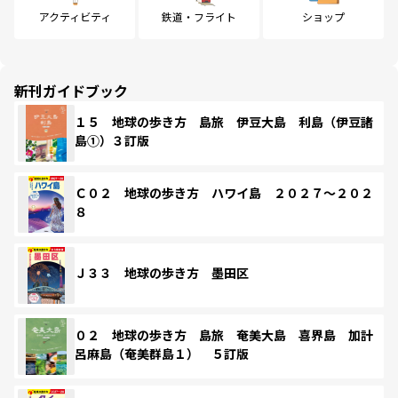
アクティビティ
鉄道・フライト
ショップ
新刊ガイドブック
１５ 地球の歩き方 島旅 伊豆大島 利島（伊豆諸
島①）３訂版
Ｃ０２ 地球の歩き方 ハワイ島 ２０２７～２０２
８
Ｊ３３ 地球の歩き方 墨田区
０２ 地球の歩き方 島旅 奄美大島 喜界島 加計
呂麻島（奄美群島１） ５訂版