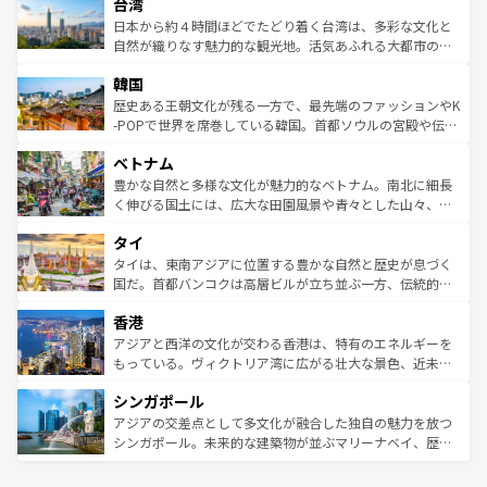
ならではの贅沢な旅のスタイルだ。 なお、新着のアメリカ
台湾
れるおもてなしの心で訪れる人々を迎えてくれるハワイの
リアリーフや大陸中央部にそびえるウルル（エアーズロッ
情報は
コンテンツ一覧
を参照してほしい。
人々、おいしいローカルフードやハワイアンミュージッ
ク）、タスマニアの美しい原生林やケアンズの熱帯雨林な
日本から約４時間ほどでたどり着く台湾は、多彩な文化と
ク、伝統的なフラダンスなど、すべてがハワイの魅力を彩
ど、見どころがたくさん。また、カフェやワイン、オージ
自然が織りなす魅力的な観光地。活気あふれる大都市の台
っている。訪れるたびに新しい発見と感動が待っているハ
ービーフなどの食文化も豊かで、美味しいものであふれて
北やノスタルジックな町並みが人気な九份（ジォウフェ
ワイを、存分に味わってほしい。 なお、新着のハワイ情報
韓国
いる。アクティビティも充実しており、サーフィンやダイ
ン）、静ひつな山岳地帯である台湾東部など、都市の喧騒
は
コンテンツ一覧
を参照してほしい。
ビング、ハイキングなど、アウトドア好きにはたまらな
と山間の静けさが共存しており、訪れる人に新しい発見と
歴史ある王朝文化が残る一方で、最先端のファッションやK
い。オーストラリアの多彩な魅力を存分に味わいつくそ
驚きをもたらしてくれる。また、奥深い台湾の食文化も魅
-POPで世界を席巻している韓国。首都ソウルの宮殿や伝統
う。 なお、新着のオーストラリア情報は
コンテンツ一覧
を
力で、夜市などの屋台グルメから高級料理、ヘルシーで美
家屋が並ぶエリアでは韓国の歴史と文化に浸ることがで
参照してほしい。
ベトナム
容にもいいと評判のスイーツなど、バラエティ豊かな料理
き、地方に足を延ばせば四季折々の自然美を楽しむことが
が味わえる。 なお、新着の台湾情報は
コンテンツ一覧
を参
できる。そして、キムチや焼肉、絶品のストリートフード
豊かな自然と多様な文化が魅力的なベトナム。南北に細長
照してほしい。
まで、さまざまな韓国料理が待っている。夜には、韓国な
く伸びる国土には、広大な田園風景や青々とした山々、世
らではのナイトライフも堪能できる。あたたかいホスピタ
界遺産に登録された壮大な自然景観が点在し、都市部では
タイ
リティに包まれながら、韓国の多彩な魅力を心ゆくまで味
急速な発展と共に伝統が息づく。ハノイの古い町並みやホ
わってみてほしい。 なお、新着の韓国情報は
コンテンツ一
ーチミン市のフランス統治時代の建物も、独特の雰囲気を
タイは、東南アジアに位置する豊かな自然と歴史が息づく
覧
を参照してほしい。
醸し出している。また、バラエティの豊かさとおいしさで
国だ。首都バンコクは高層ビルが立ち並ぶ一方、伝統的な
世界中の食通を魅了してやまないベトナム料理も魅力のひ
寺院や市場がいたるところに点在し、古きよき文化と現代
香港
とつ。フォーやバインミー、ベトナムコーヒーなどは、ぜ
の活気が交差している。北部ではチェンマイなどの山岳地
ひ現地で味わいたい。どの地域を訪れてもあたたかい人々
帯で自然と触れ合い、南部ではプーケットやクラビの美し
アジアと西洋の文化が交わる香港は、特有のエネルギーを
が旅行者を迎えてくれるので、きっと忘れられない旅にな
いビーチでリゾート気分を楽しむことができる。タイ料理
もっている。ヴィクトリア湾に広がる壮大な景色、近未来
るはずだ。 なお、新着のベトナム情報は
コンテンツ一覧
を
は世界的に有名で、屋台から高級レストランまで味覚を刺
的なアートスポット、そして歴史と現代が融合した町並
参照してほしい。
シンガポール
激する。気候は一年中温暖で、どの季節にも異なる楽しみ
み、どこを訪れても感動するはず。観光スポットが密集し
が待っている。親しみやすいタイの人々、仏教を中心とし
ており、効率よく見どころを回れるのも魅力。息をのむよ
アジアの交差点として多文化が融合した独自の魅力を放つ
た文化、そして多様な観光資源が、訪れる旅人を魅了し続
うな絶景から文化的な体験まで、香港を存分に楽しみ尽く
シンガポール。未来的な建築物が並ぶマリーナベイ、歴史
ける。 なお、新着のタイ情報は
コンテンツ一覧
を参照して
そう。 なお、新着の香港情報は
コンテンツ一覧
を参照して
と伝統を感じられるエスニックタウン、多数の緑豊かな公
ほしい。
ほしい。
園や自然保護区など、自然が調和した近代的な景観と文化