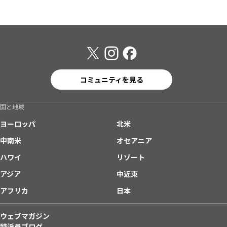
コミュニティを見る
国と地域
ヨーロッパ
北米
中南米
オセアニア
ハワイ
リゾート
アジア
中近東
アフリカ
日本
ウェブマガジン
特派員ブログ