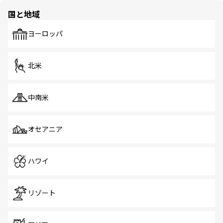
の多様性あふれるカラフルな町は、どこを歩いても新しい
国と地域
発見がある。さらに、治安のよさや充実した公共交通機関
も、旅行者にとっては魅力的なポイント。グルメも豊富
で、ホーカーズは地元の風情を楽しめる外せないスポット
ヨーロッパ
だ。訪れる人を飽きさせないシンガポールで、多様な魅力
を体感しよう。 なお、新着のシンガポール情報は
コンテン
ツ一覧
を参照してほしい。
北米
中南米
オセアニア
ハワイ
リゾート