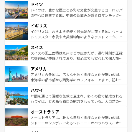
せる。地方によって風土や気候が異なるスペインはその個
ドイツ
で、幅広い魅力が詰まっている。華麗な宮殿、歴史的な大
性で訪れる人を魅了する。 なお、新着のスペイン情報は
コ
聖堂、美しいビーチ、そして豊かな自然が、訪れる者を心
ドイツは、豊かな歴史と多彩な文化が交差するヨーロッパ
ンテンツ一覧
を参照してほしい。
から魅了する。また、フランスは美食の国としても知ら
の中心に位置する国。中世の街並みが残るロマンチック街
れ、フランス料理はユネスコ無形文化遺産にも登録されて
道から、未来を先取りするようなモダンな都市まで多様な
イギリス
いる。シャンパンの発祥地であるランス、プロヴァンスの
顔を持つこの国は、どこを歩いても飽きることがない。ベ
香り高いラベンダー畑など、多彩な楽しみ方が可能だ。さ
ルリンの文化的活気、バイエルン州のアルプスの絶景、そ
イギリスは、古きよき伝統と最先端が共存する国。ウェス
らに、パリ以外の地域にも魅力が溢れており、どの街角に
してライン川沿いのワイン畑といった風景は必見。ビール
トミンスター寺院や大英博物館のようなランドマーク、歴
も豊かな歴史と文化が息づいている。パリ以外の個性あふ
とソーセージを味わいながら地元の人と過ごす楽しい時間
史ある大学都市、美しい丘陵地帯や牧歌的な風景など、エ
れる地方に足を運ぶとそれぞれで全く異なる文化を体験で
スイス
は、お酒好きな人にはぜひ体験してほしい。 なお、新着の
リアごとに異なる魅力がある。また、優雅なアフタヌーン
きるだろう。 なお、新着のフランス情報は
コンテンツ一覧
ドイツ情報は
コンテンツ一覧
を参照してほしい。
ティー、ビール好きにはたまらない英国パブ、サッカー観
スイスの国土面積は九州ほどの広さだが、運行時刻が正確
を参照してほしい。
戦など、本場だからこそできる体験も豊富。イギリスを旅
な交通網が整備されており、初心者でも安心して個人旅行
して楽しみつくそう。 なお、新着のイギリス情報は
コンテ
を楽しめる。日本同様に時刻表どおりの旅が可能だ。中世
アメリカ
ンツ一覧
を参照してほしい。
の建物がそのまま残る町や、スイスならではのユニークな
博物館もあり、アルプス観光だけでなく町歩きも満喫する
アメリカ合衆国は、広大な土地と多様な文化が魅力の国。
ことができる。国民の所得が高いため物価も高いが、旅行
東海岸の都市部から西海岸のカリフォルニアまで、訪れる
者向けの交通パス提供のサービスもあり、うまく活用すれ
場所ごとに異なる風景と体験が待っている。ニューヨーク
ハワイ
ば市内交通費無料で観光を楽しむこともできる。 なお、新
のような巨大都市は、観光、ショッピング、エンターテイ
着のスイス情報は
コンテンツ一覧
を参照してほしい。
ンメントが詰まった刺激的なスポットだ。一方、アメリカ
年間を通じて温暖な気候に恵まれ、多くの島で構成される
西部には大自然が広がり、グランドキャニオンやイエロー
ハワイは、どの島も独自の魅力をもっている。大自然の神
ストーン国立公園といった絶景が堪能できる。さらに、南
秘を感じたいなら、火山が生み出した壮大な景観を誇るハ
オーストラリア
部のニューオーリンズでは、音楽と美食が融合した独特の
ワイ島は見逃せない。また、定番の観光地といえばオアフ
文化が魅力。旅行者はアメリカの各地域で異なる魅力を楽
島だが、静かな自然を求めるならマウイ島やカウアイ島が
オーストラリアは、壮大な自然と多様な文化が魅力の国。
しみながら、その多様性と豊かな歴史を感じることができ
おすすめ。エメラルドグリーンに輝く海をはじめ、豊かな
シドニーのシンボルであるシドニー・オペラハウス、オー
るだろう。車でのロードトリップや列車の旅も、アメリカ
文化や歴史が息づいている。「アロハスピリット」と呼ば
ストラリア東海岸北部に広がる大サンゴ礁地帯グレートバ