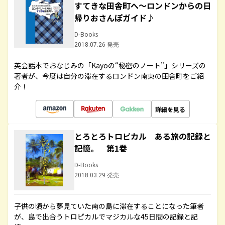
すてきな田舎町へ～ロンドンからの日
帰りおさんぽガイド♪
D-Books
2018.07.26 発売
英会話本でおなじみの「Kayoの“秘密のノート”」シリーズの
著者が、今度は自分の滞在するロンドン南東の田舎町をご紹
介！
詳細を見る
とろとろトロピカル ある旅の記録と
記憶。 第1巻
D-Books
2018.03.29 発売
子供の頃から夢見ていた南の島に滞在することになった筆者
が、島で出合うトロピカルでマジカルな45日間の記録と記