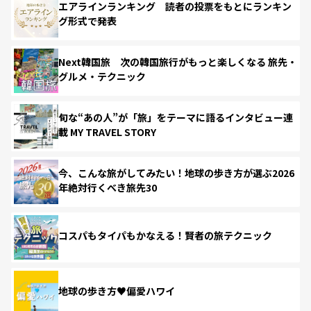
エアラインランキング 読者の投票をもとにランキン
グ形式で発表
Next韓国旅 次の韓国旅行がもっと楽しくなる 旅先・
グルメ・テクニック
旬な“あの人”が「旅」をテーマに語るインタビュー連
載 MY TRAVEL STORY
今、こんな旅がしてみたい！地球の歩き方が選ぶ2026
年絶対行くべき旅先30
コスパもタイパもかなえる！賢者の旅テクニック
地球の歩き方♥偏愛ハワイ