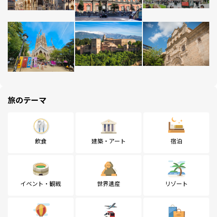
旅のテーマ
飲食
建築・アート
宿泊
イベント・観戦
世界遺産
リゾート