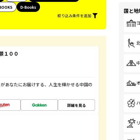
BOOKS
D-Books
国と地
絞り込み条件を追加
景１００
」があなたにお届けする、人生を輝かせる中国の
詳細を見る