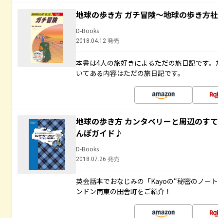
地球の歩き方 ガチ冒険～地球の歩き方
D-Books
2018.04.12 発売
本書は4人の旅好きによるただの旅日記です。
いてある内容はただの旅日記です。
地球の歩き方 カンタベリーと周辺のす
んぽガイド♪
D-Books
2018.07.26 発売
英会話本でおなじみの「Kayoの“秘密のノー
ンドン南東の田舎町をご紹介！