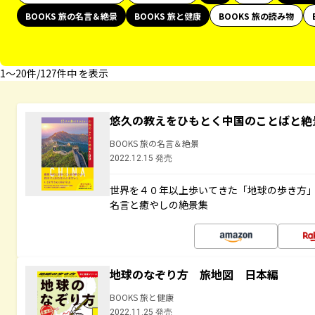
BOOKS 旅の名言＆絶景
BOOKS 旅と健康
BOOKS 旅の読み物
1〜20件/127件中 を表示
悠久の教えをひもとく中国のことばと絶
BOOKS 旅の名言＆絶景
2022.12.15 発売
世界を４０年以上歩いてきた「地球の歩き方
名言と癒やしの絶景集
地球のなぞり方 旅地図 日本編
BOOKS 旅と健康
2022.11.25 発売