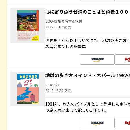
心に寄り添う台湾のことばと絶景１００
BOOKS 旅の名言＆絶景
2022.11.04 発売
世界を４０年以上歩いてきた「地球の歩き方
名言と癒やしの絶景集
地球の歩き方 3 インド・ネパール 1982
D-Books
2018.12.20 発売
1981年、旅人のバイブルとして登場した地
の旅を思い出して欲しい1冊です。