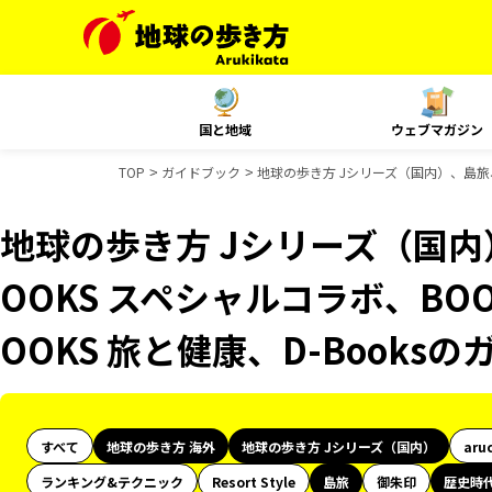
国と地域
ウェブマガジン
TOP
ガイドブック
地球の歩き方 Jシリーズ（国内）、島旅、
地球の歩き方 Jシリーズ（国
OOKS スペシャルコラボ、BO
OOKS 旅と健康、D-Books
すべて
地球の歩き方 海外
地球の歩き方 Jシリーズ（国内）
aru
ランキング&テクニック
Resort Style
島旅
御朱印
歴史時