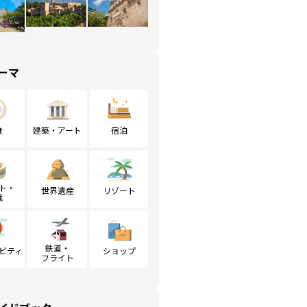
ーマ
食
建築・アート
宿泊
ト・
世界遺産
リゾート
戦
鉄道・
ビティ
ショップ
フライト