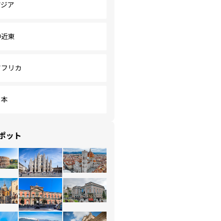
アジア
中近東
アフリカ
日本
ポット