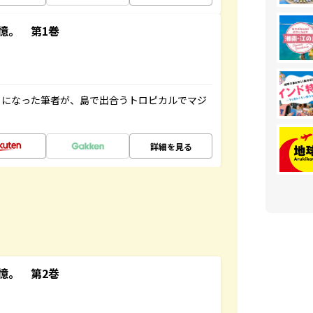
憶。 第1巻
とになった筆者が、島で出合うトロピカルでマジ
詳細を見る
憶。 第2巻