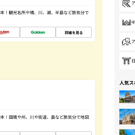
図本！観光名所や橋、川、湖、半島など旅気分で
詳細を見る
人気ス
図本！国境や州、川や街道、島など旅気分で地図