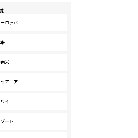
域
ヨーロッパ
北米
中南米
オセアニア
ハワイ
リゾート