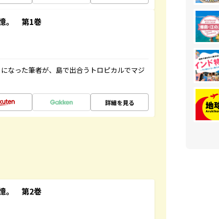
憶。 第1巻
とになった筆者が、島で出合うトロピカルでマジ
詳細を見る
憶。 第2巻