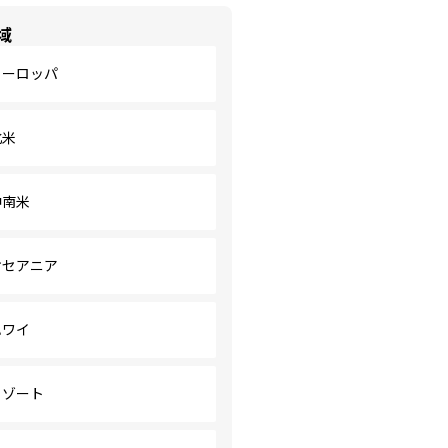
域
ヨーロッパ
北米
中南米
オセアニア
ハワイ
リゾート