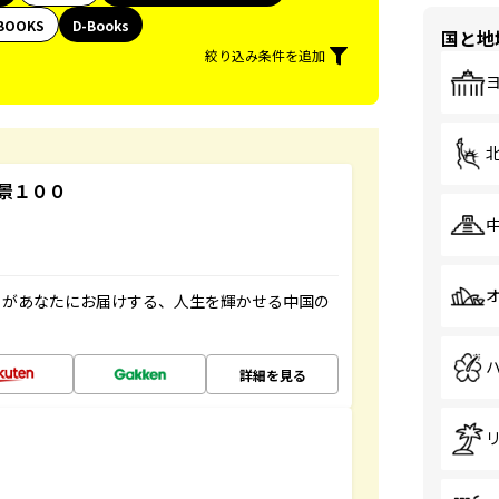
BOOKS
D-Books
国と地
絞り込み条件を追加
景１００
」があなたにお届けする、人生を輝かせる中国の
詳細を見る