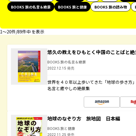
BOOKS 旅の名言＆絶景
BOOKS 旅と健康
BOOKS 旅の読み物
1〜20件/89件中 を表示
悠久の教えをひもとく中国のことばと絶
BOOKS 旅の名言＆絶景
2022.12.15 発売
世界を４０年以上歩いてきた「地球の歩き方
名言と癒やしの絶景集
地球のなぞり方 旅地図 日本編
BOOKS 旅と健康
2022.11.25 発売