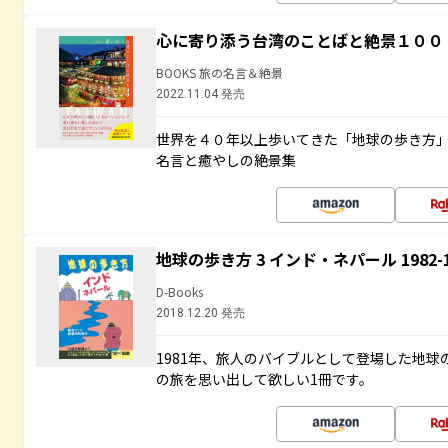
心に寄り添う台湾のことばと絶景１００
BOOKS 旅の名言＆絶景
2022.11.04 発売
世界を４０年以上歩いてきた「地球の歩き方
名言と癒やしの絶景集
地球の歩き方 3 インド・ネパール 1982
D-Books
2018.12.20 発売
1981年、旅人のバイブルとして登場した地
の旅を思い出して欲しい1冊です。