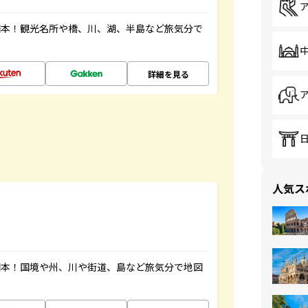
図本！観光名所や橋、川、湖、半島など旅気分で
詳細を見る
人気ス
図本！国境や州、川や街道、島など旅気分で地図