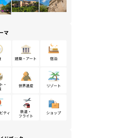
ーマ
食
建築・アート
宿泊
ト・
世界遺産
リゾート
戦
鉄道・
ビティ
ショップ
フライト