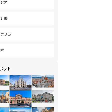
アジア
中近東
アフリカ
日本
ポット