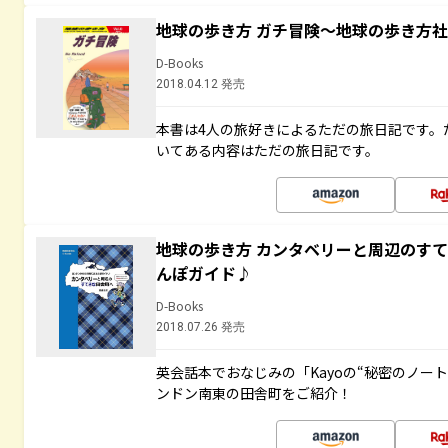
地球の歩き方 ガチ冒険～地球の歩き方
D-Books
2018.04.12 発売
本書は4人の旅好きによるただの旅日記です。
いてある内容はただの旅日記です。
地球の歩き方 カンタベリーと周辺のす
んぽガイド♪
D-Books
2018.07.26 発売
英会話本でおなじみの「Kayoの“秘密のノー
ンドン南東の田舎町をご紹介！