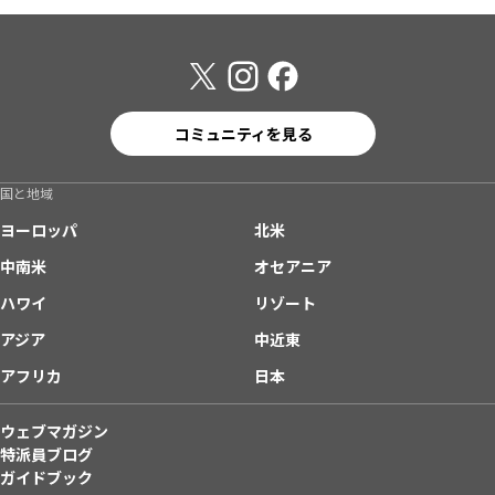
コミュニティを見る
国と地域
ヨーロッパ
北米
中南米
オセアニア
ハワイ
リゾート
アジア
中近東
アフリカ
日本
ウェブマガジン
特派員ブログ
ガイドブック