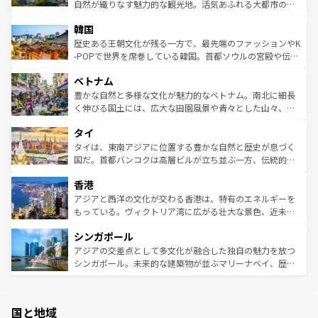
ク、伝統的なフラダンスなど、すべてがハワイの魅力を彩
ど、見どころがたくさん。また、カフェやワイン、オージ
自然が織りなす魅力的な観光地。活気あふれる大都市の台
っている。訪れるたびに新しい発見と感動が待っているハ
ービーフなどの食文化も豊かで、美味しいものであふれて
北やノスタルジックな町並みが人気な九份（ジォウフェ
ワイを、存分に味わってほしい。 なお、新着のハワイ情報
韓国
いる。アクティビティも充実しており、サーフィンやダイ
ン）、静ひつな山岳地帯である台湾東部など、都市の喧騒
は
コンテンツ一覧
を参照してほしい。
ビング、ハイキングなど、アウトドア好きにはたまらな
と山間の静けさが共存しており、訪れる人に新しい発見と
歴史ある王朝文化が残る一方で、最先端のファッションやK
い。オーストラリアの多彩な魅力を存分に味わいつくそ
驚きをもたらしてくれる。また、奥深い台湾の食文化も魅
-POPで世界を席巻している韓国。首都ソウルの宮殿や伝統
う。 なお、新着のオーストラリア情報は
コンテンツ一覧
を
力で、夜市などの屋台グルメから高級料理、ヘルシーで美
家屋が並ぶエリアでは韓国の歴史と文化に浸ることがで
参照してほしい。
ベトナム
容にもいいと評判のスイーツなど、バラエティ豊かな料理
き、地方に足を延ばせば四季折々の自然美を楽しむことが
が味わえる。 なお、新着の台湾情報は
コンテンツ一覧
を参
できる。そして、キムチや焼肉、絶品のストリートフード
豊かな自然と多様な文化が魅力的なベトナム。南北に細長
照してほしい。
まで、さまざまな韓国料理が待っている。夜には、韓国な
く伸びる国土には、広大な田園風景や青々とした山々、世
らではのナイトライフも堪能できる。あたたかいホスピタ
界遺産に登録された壮大な自然景観が点在し、都市部では
タイ
リティに包まれながら、韓国の多彩な魅力を心ゆくまで味
急速な発展と共に伝統が息づく。ハノイの古い町並みやホ
わってみてほしい。 なお、新着の韓国情報は
コンテンツ一
ーチミン市のフランス統治時代の建物も、独特の雰囲気を
タイは、東南アジアに位置する豊かな自然と歴史が息づく
覧
を参照してほしい。
醸し出している。また、バラエティの豊かさとおいしさで
国だ。首都バンコクは高層ビルが立ち並ぶ一方、伝統的な
世界中の食通を魅了してやまないベトナム料理も魅力のひ
寺院や市場がいたるところに点在し、古きよき文化と現代
香港
とつ。フォーやバインミー、ベトナムコーヒーなどは、ぜ
の活気が交差している。北部ではチェンマイなどの山岳地
ひ現地で味わいたい。どの地域を訪れてもあたたかい人々
帯で自然と触れ合い、南部ではプーケットやクラビの美し
アジアと西洋の文化が交わる香港は、特有のエネルギーを
が旅行者を迎えてくれるので、きっと忘れられない旅にな
いビーチでリゾート気分を楽しむことができる。タイ料理
もっている。ヴィクトリア湾に広がる壮大な景色、近未来
るはずだ。 なお、新着のベトナム情報は
コンテンツ一覧
を
は世界的に有名で、屋台から高級レストランまで味覚を刺
的なアートスポット、そして歴史と現代が融合した町並
参照してほしい。
シンガポール
激する。気候は一年中温暖で、どの季節にも異なる楽しみ
み、どこを訪れても感動するはず。観光スポットが密集し
が待っている。親しみやすいタイの人々、仏教を中心とし
ており、効率よく見どころを回れるのも魅力。息をのむよ
アジアの交差点として多文化が融合した独自の魅力を放つ
た文化、そして多様な観光資源が、訪れる旅人を魅了し続
うな絶景から文化的な体験まで、香港を存分に楽しみ尽く
シンガポール。未来的な建築物が並ぶマリーナベイ、歴史
ける。 なお、新着のタイ情報は
コンテンツ一覧
を参照して
そう。 なお、新着の香港情報は
コンテンツ一覧
を参照して
と伝統を感じられるエスニックタウン、多数の緑豊かな公
ほしい。
ほしい。
園や自然保護区など、自然が調和した近代的な景観と文化
の多様性あふれるカラフルな町は、どこを歩いても新しい
国と地域
発見がある。さらに、治安のよさや充実した公共交通機関