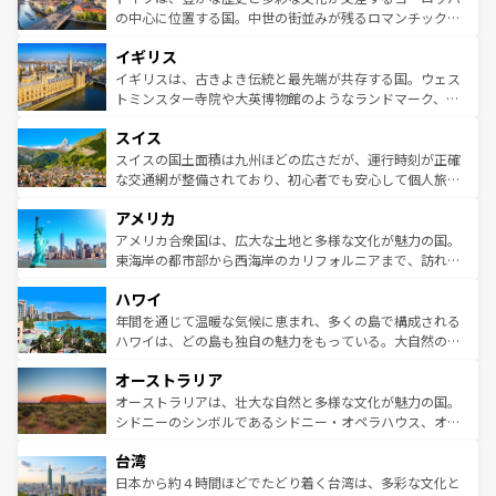
ンテンツ一覧
を参照してほしい。
から魅了する。また、フランスは美食の国としても知ら
の中心に位置する国。中世の街並みが残るロマンチック街
れ、フランス料理はユネスコ無形文化遺産にも登録されて
道から、未来を先取りするようなモダンな都市まで多様な
イギリス
いる。シャンパンの発祥地であるランス、プロヴァンスの
顔を持つこの国は、どこを歩いても飽きることがない。ベ
香り高いラベンダー畑など、多彩な楽しみ方が可能だ。さ
ルリンの文化的活気、バイエルン州のアルプスの絶景、そ
イギリスは、古きよき伝統と最先端が共存する国。ウェス
らに、パリ以外の地域にも魅力が溢れており、どの街角に
してライン川沿いのワイン畑といった風景は必見。ビール
トミンスター寺院や大英博物館のようなランドマーク、歴
も豊かな歴史と文化が息づいている。パリ以外の個性あふ
とソーセージを味わいながら地元の人と過ごす楽しい時間
史ある大学都市、美しい丘陵地帯や牧歌的な風景など、エ
れる地方に足を運ぶとそれぞれで全く異なる文化を体験で
スイス
は、お酒好きな人にはぜひ体験してほしい。 なお、新着の
リアごとに異なる魅力がある。また、優雅なアフタヌーン
きるだろう。 なお、新着のフランス情報は
コンテンツ一覧
ドイツ情報は
コンテンツ一覧
を参照してほしい。
ティー、ビール好きにはたまらない英国パブ、サッカー観
スイスの国土面積は九州ほどの広さだが、運行時刻が正確
を参照してほしい。
戦など、本場だからこそできる体験も豊富。イギリスを旅
な交通網が整備されており、初心者でも安心して個人旅行
して楽しみつくそう。 なお、新着のイギリス情報は
コンテ
を楽しめる。日本同様に時刻表どおりの旅が可能だ。中世
アメリカ
ンツ一覧
を参照してほしい。
の建物がそのまま残る町や、スイスならではのユニークな
博物館もあり、アルプス観光だけでなく町歩きも満喫する
アメリカ合衆国は、広大な土地と多様な文化が魅力の国。
ことができる。国民の所得が高いため物価も高いが、旅行
東海岸の都市部から西海岸のカリフォルニアまで、訪れる
者向けの交通パス提供のサービスもあり、うまく活用すれ
場所ごとに異なる風景と体験が待っている。ニューヨーク
ハワイ
ば市内交通費無料で観光を楽しむこともできる。 なお、新
のような巨大都市は、観光、ショッピング、エンターテイ
着のスイス情報は
コンテンツ一覧
を参照してほしい。
ンメントが詰まった刺激的なスポットだ。一方、アメリカ
年間を通じて温暖な気候に恵まれ、多くの島で構成される
西部には大自然が広がり、グランドキャニオンやイエロー
ハワイは、どの島も独自の魅力をもっている。大自然の神
ストーン国立公園といった絶景が堪能できる。さらに、南
秘を感じたいなら、火山が生み出した壮大な景観を誇るハ
オーストラリア
部のニューオーリンズでは、音楽と美食が融合した独特の
ワイ島は見逃せない。また、定番の観光地といえばオアフ
文化が魅力。旅行者はアメリカの各地域で異なる魅力を楽
島だが、静かな自然を求めるならマウイ島やカウアイ島が
オーストラリアは、壮大な自然と多様な文化が魅力の国。
しみながら、その多様性と豊かな歴史を感じることができ
おすすめ。エメラルドグリーンに輝く海をはじめ、豊かな
シドニーのシンボルであるシドニー・オペラハウス、オー
るだろう。車でのロードトリップや列車の旅も、アメリカ
文化や歴史が息づいている。「アロハスピリット」と呼ば
ストラリア東海岸北部に広がる大サンゴ礁地帯グレートバ
ならではの贅沢な旅のスタイルだ。 なお、新着のアメリカ
台湾
れるおもてなしの心で訪れる人々を迎えてくれるハワイの
リアリーフや大陸中央部にそびえるウルル（エアーズロッ
情報は
コンテンツ一覧
を参照してほしい。
人々、おいしいローカルフードやハワイアンミュージッ
ク）、タスマニアの美しい原生林やケアンズの熱帯雨林な
日本から約４時間ほどでたどり着く台湾は、多彩な文化と