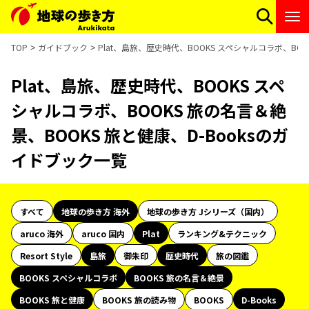
TOP
ガイドブック
Plat、島旅、歴史時代、BOOKS スペシャルコラボ、BOO
Plat、島旅、歴史時代、BOOKS スペ
シャルコラボ、BOOKS 旅の名言＆絶
景、BOOKS 旅と健康、D-Booksのガ
イドブック一覧
すべて
地球の歩き方 海外
地球の歩き方 Jシリーズ（国内）
aruco 海外
aruco 国内
Plat
ランキング&テクニック
Resort Style
島旅
御朱印
歴史時代
旅の図鑑
BOOKS スペシャルコラボ
BOOKS 旅の名言＆絶景
BOOKS 旅と健康
BOOKS 旅の読み物
BOOKS
D-Books