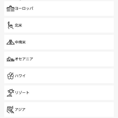
も、旅行者にとっては魅力的なポイント。グルメも豊富
で、ホーカーズは地元の風情を楽しめる外せないスポット
ヨーロッパ
だ。訪れる人を飽きさせないシンガポールで、多様な魅力
を体感しよう。 なお、新着のシンガポール情報は
コンテン
ツ一覧
を参照してほしい。
北米
中南米
オセアニア
ハワイ
リゾート
アジア