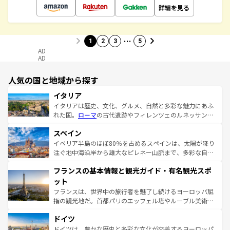
詳細を見る
…
1
2
3
5
AD
AD
人気の国と地域から探す
イタリア
イタリアは歴史、文化、グルメ、自然と多彩な魅力にあふ
れた国。
ローマ
の古代遺跡やフィレンツェのルネッサンス
美術、ヴェネツィアの運河など、歴史あるスポットはもち
スペイン
ろん、トスカーナの美しい田園風景やアマルフィ海岸の絶
景など、自然景観も見逃せない。観光の合間には、本場の
イベリア半島のほぼ80％を占めるスペインは、太陽が降り
ピザやパスタなど、絶品のイタリア料理を堪能することも
注ぐ地中海沿岸から雄大なピレネー山脈まで、多彩な自然
できる。朝目覚めてから夜眠るまで、すべての瞬間を楽し
と文化が詰まったヨーロッパ屈指の旅行先だ。多様な地域
フランスの基本情報と観光ガイド・有名観光スポ
ませてくれるイタリアで、忘れられない旅をしてみよう！
文化が根付くこの国では、情熱的なフラメンコ、熱気あふ
なお、新着のイタリア情報は
コンテンツ一覧
を参照してほ
れる闘牛、そして美味しいタパスが生活の一部となってい
ット
しい。
る。首都マドリードの洗練された雰囲気や、バルセロナの
フランスは、世界中の旅行者を魅了し続けるヨーロッパ屈
アートに溢れた街角から、地方では古代ローマ遺跡や中世
指の観光地だ。首都パリのエッフェル塔やルーブル美術館
の城塞都市、穏やかなビーチリゾートまで多彩な表情を見
といった象徴的なスポットから、田舎町の古風な美しさま
せる。地方によって風土や気候が異なるスペインはその個
ドイツ
で、幅広い魅力が詰まっている。華麗な宮殿、歴史的な大
性で訪れる人を魅了する。 なお、新着のスペイン情報は
コ
聖堂、美しいビーチ、そして豊かな自然が、訪れる者を心
ドイツは、豊かな歴史と多彩な文化が交差するヨーロッパ