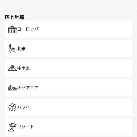
ける。 なお、新着のタイ情報は
コンテンツ一覧
を参照して
そう。 なお、新着の香港情報は
コンテンツ一覧
を参照して
と伝統を感じられるエスニックタウン、多数の緑豊かな公
ほしい。
ほしい。
園や自然保護区など、自然が調和した近代的な景観と文化
の多様性あふれるカラフルな町は、どこを歩いても新しい
国と地域
発見がある。さらに、治安のよさや充実した公共交通機関
も、旅行者にとっては魅力的なポイント。グルメも豊富
で、ホーカーズは地元の風情を楽しめる外せないスポット
ヨーロッパ
だ。訪れる人を飽きさせないシンガポールで、多様な魅力
を体感しよう。 なお、新着のシンガポール情報は
コンテン
ツ一覧
を参照してほしい。
北米
中南米
オセアニア
ハワイ
リゾート