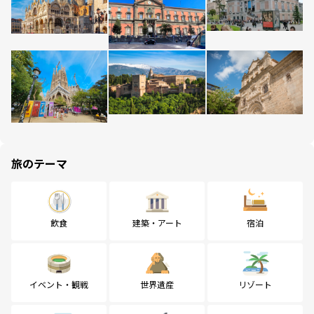
旅のテーマ
飲食
建築・アート
宿泊
イベント・観戦
世界遺産
リゾート