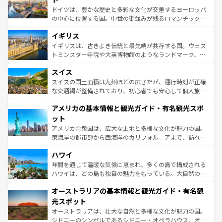
ンテンツ一覧
を参照してほしい。
から魅了する。また、フランスは美食の国としても知ら
ドイツは、豊かな歴史と多彩な文化が交差するヨーロッパ
れ、フランス料理はユネスコ無形文化遺産にも登録されて
の中心に位置する国。中世の街並みが残るロマンチック街
いる。シャンパンの発祥地であるランス、プロヴァンスの
道から、未来を先取りするようなモダンな都市まで多様な
香り高いラベンダー畑など、多彩な楽しみ方が可能だ。さ
イギリス
顔を持つこの国は、どこを歩いても飽きることがない。ベ
らに、パリ以外の地域にも魅力が溢れており、どの街角に
ルリンの文化的活気、バイエルン州のアルプスの絶景、そ
イギリスは、古きよき伝統と最先端が共存する国。ウェス
も豊かな歴史と文化が息づいている。パリ以外の個性あふ
してライン川沿いのワイン畑といった風景は必見。ビール
トミンスター寺院や大英博物館のようなランドマーク、歴
れる地方に足を運ぶとそれぞれで全く異なる文化を体験で
とソーセージを味わいながら地元の人と過ごす楽しい時間
史ある大学都市、美しい丘陵地帯や牧歌的な風景など、エ
きるだろう。 なお、新着のフランス情報は
コンテンツ一覧
スイス
は、お酒好きな人にはぜひ体験してほしい。 なお、新着の
リアごとに異なる魅力がある。また、優雅なアフタヌーン
を参照してほしい。
ドイツ情報は
コンテンツ一覧
を参照してほしい。
ティー、ビール好きにはたまらない英国パブ、サッカー観
スイスの国土面積は九州ほどの広さだが、運行時刻が正確
戦など、本場だからこそできる体験も豊富。イギリスを旅
な交通網が整備されており、初心者でも安心して個人旅行
して楽しみつくそう。 なお、新着のイギリス情報は
コンテ
を楽しめる。日本同様に時刻表どおりの旅が可能だ。中世
アメリカの基本情報と観光ガイド・有名観光スポ
ンツ一覧
を参照してほしい。
の建物がそのまま残る町や、スイスならではのユニークな
博物館もあり、アルプス観光だけでなく町歩きも満喫する
ット
ことができる。国民の所得が高いため物価も高いが、旅行
アメリカ合衆国は、広大な土地と多様な文化が魅力の国。
者向けの交通パス提供のサービスもあり、うまく活用すれ
東海岸の都市部から西海岸のカリフォルニアまで、訪れる
ば市内交通費無料で観光を楽しむこともできる。 なお、新
場所ごとに異なる風景と体験が待っている。ニューヨーク
着のスイス情報は
コンテンツ一覧
を参照してほしい。
ハワイ
のような巨大都市は、観光、ショッピング、エンターテイ
ンメントが詰まった刺激的なスポットだ。一方、アメリカ
年間を通じて温暖な気候に恵まれ、多くの島で構成される
西部には大自然が広がり、グランドキャニオンやイエロー
ハワイは、どの島も独自の魅力をもっている。大自然の神
ストーン国立公園といった絶景が堪能できる。さらに、南
秘を感じたいなら、火山が生み出した壮大な景観を誇るハ
オーストラリアの基本情報と観光ガイド・有名観
部のニューオーリンズでは、音楽と美食が融合した独特の
ワイ島は見逃せない。また、定番の観光地といえばオアフ
文化が魅力。旅行者はアメリカの各地域で異なる魅力を楽
島だが、静かな自然を求めるならマウイ島やカウアイ島が
光スポット
しみながら、その多様性と豊かな歴史を感じることができ
おすすめ。エメラルドグリーンに輝く海をはじめ、豊かな
オーストラリアは、壮大な自然と多様な文化が魅力の国。
るだろう。車でのロードトリップや列車の旅も、アメリカ
文化や歴史が息づいている。「アロハスピリット」と呼ば
シドニーのシンボルであるシドニー・オペラハウス、オー