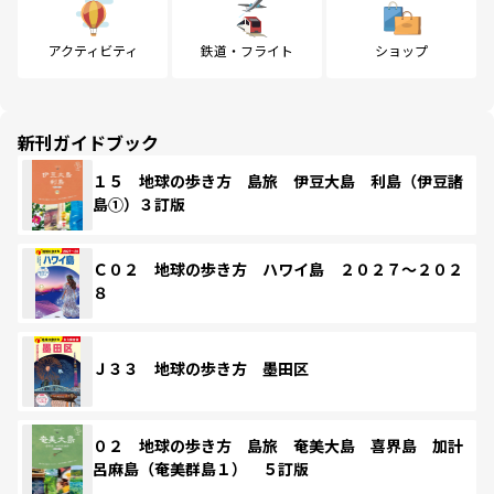
アクティビティ
鉄道・フライト
ショップ
新刊ガイドブック
１５ 地球の歩き方 島旅 伊豆大島 利島（伊豆諸
島①）３訂版
Ｃ０２ 地球の歩き方 ハワイ島 ２０２７～２０２
８
Ｊ３３ 地球の歩き方 墨田区
０２ 地球の歩き方 島旅 奄美大島 喜界島 加計
呂麻島（奄美群島１） ５訂版