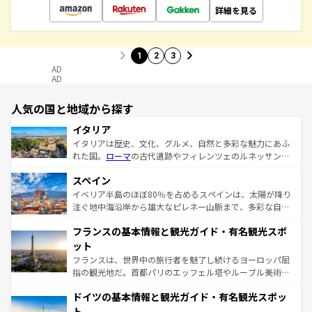
詳細を見る
1
2
3
AD
AD
人気の国と地域から探す
イタリア
イタリアは歴史、文化、グルメ、自然と多彩な魅力にあふ
れた国。
ローマ
の古代遺跡やフィレンツェのルネッサンス
美術、ヴェネツィアの運河など、歴史あるスポットはもち
スペイン
ろん、トスカーナの美しい田園風景やアマルフィ海岸の絶
景など、自然景観も見逃せない。観光の合間には、本場の
イベリア半島のほぼ80％を占めるスペインは、太陽が降り
ピザやパスタなど、絶品のイタリア料理を堪能することも
注ぐ地中海沿岸から雄大なピレネー山脈まで、多彩な自然
できる。朝目覚めてから夜眠るまで、すべての瞬間を楽し
と文化が詰まったヨーロッパ屈指の旅行先だ。多様な地域
フランスの基本情報と観光ガイド・有名観光スポ
ませてくれるイタリアで、忘れられない旅をしてみよう！
文化が根付くこの国では、情熱的なフラメンコ、熱気あふ
なお、新着のイタリア情報は
コンテンツ一覧
を参照してほ
れる闘牛、そして美味しいタパスが生活の一部となってい
ット
しい。
る。首都マドリードの洗練された雰囲気や、バルセロナの
フランスは、世界中の旅行者を魅了し続けるヨーロッパ屈
アートに溢れた街角から、地方では古代ローマ遺跡や中世
指の観光地だ。首都パリのエッフェル塔やルーブル美術館
の城塞都市、穏やかなビーチリゾートまで多彩な表情を見
といった象徴的なスポットから、田舎町の古風な美しさま
せる。地方によって風土や気候が異なるスペインはその個
ドイツの基本情報と観光ガイド・有名観光スポッ
で、幅広い魅力が詰まっている。華麗な宮殿、歴史的な大
性で訪れる人を魅了する。 なお、新着のスペイン情報は
コ
聖堂、美しいビーチ、そして豊かな自然が、訪れる者を心
ト