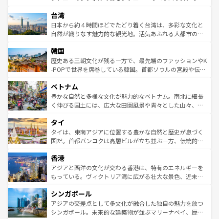
ならではの贅沢な旅のスタイルだ。 なお、新着のアメリカ
れるおもてなしの心で訪れる人々を迎えてくれるハワイの
ストラリア東海岸北部に広がる大サンゴ礁地帯グレートバ
情報は
コンテンツ一覧
を参照してほしい。
人々、おいしいローカルフードやハワイアンミュージッ
台湾
リアリーフや大陸中央部にそびえるウルル（エアーズロッ
ク、伝統的なフラダンスなど、すべてがハワイの魅力を彩
ク）、タスマニアの美しい原生林やケアンズの熱帯雨林な
日本から約４時間ほどでたどり着く台湾は、多彩な文化と
っている。訪れるたびに新しい発見と感動が待っているハ
ど、見どころがたくさん。また、カフェやワイン、オージ
自然が織りなす魅力的な観光地。活気あふれる大都市の台
ワイを、存分に味わってほしい。 なお、新着のハワイ情報
ービーフなどの食文化も豊かで、美味しいものであふれて
北やノスタルジックな町並みが人気な九份（ジォウフェ
は
コンテンツ一覧
を参照してほしい。
韓国
いる。アクティビティも充実しており、サーフィンやダイ
ン）、静ひつな山岳地帯である台湾東部など、都市の喧騒
ビング、ハイキングなど、アウトドア好きにはたまらな
と山間の静けさが共存しており、訪れる人に新しい発見と
歴史ある王朝文化が残る一方で、最先端のファッションやK
い。オーストラリアの多彩な魅力を存分に味わいつくそ
驚きをもたらしてくれる。また、奥深い台湾の食文化も魅
-POPで世界を席巻している韓国。首都ソウルの宮殿や伝統
う。 なお、新着のオーストラリア情報は
コンテンツ一覧
を
力で、夜市などの屋台グルメから高級料理、ヘルシーで美
家屋が並ぶエリアでは韓国の歴史と文化に浸ることがで
参照してほしい。
ベトナム
容にもいいと評判のスイーツなど、バラエティ豊かな料理
き、地方に足を延ばせば四季折々の自然美を楽しむことが
が味わえる。 なお、新着の台湾情報は
コンテンツ一覧
を参
できる。そして、キムチや焼肉、絶品のストリートフード
豊かな自然と多様な文化が魅力的なベトナム。南北に細長
照してほしい。
まで、さまざまな韓国料理が待っている。夜には、韓国な
く伸びる国土には、広大な田園風景や青々とした山々、世
らではのナイトライフも堪能できる。あたたかいホスピタ
界遺産に登録された壮大な自然景観が点在し、都市部では
タイ
リティに包まれながら、韓国の多彩な魅力を心ゆくまで味
急速な発展と共に伝統が息づく。ハノイの古い町並みやホ
わってみてほしい。 なお、新着の韓国情報は
コンテンツ一
ーチミン市のフランス統治時代の建物も、独特の雰囲気を
タイは、東南アジアに位置する豊かな自然と歴史が息づく
覧
を参照してほしい。
醸し出している。また、バラエティの豊かさとおいしさで
国だ。首都バンコクは高層ビルが立ち並ぶ一方、伝統的な
世界中の食通を魅了してやまないベトナム料理も魅力のひ
寺院や市場がいたるところに点在し、古きよき文化と現代
香港
とつ。フォーやバインミー、ベトナムコーヒーなどは、ぜ
の活気が交差している。北部ではチェンマイなどの山岳地
ひ現地で味わいたい。どの地域を訪れてもあたたかい人々
帯で自然と触れ合い、南部ではプーケットやクラビの美し
アジアと西洋の文化が交わる香港は、特有のエネルギーを
が旅行者を迎えてくれるので、きっと忘れられない旅にな
いビーチでリゾート気分を楽しむことができる。タイ料理
もっている。ヴィクトリア湾に広がる壮大な景色、近未来
るはずだ。 なお、新着のベトナム情報は
コンテンツ一覧
を
は世界的に有名で、屋台から高級レストランまで味覚を刺
的なアートスポット、そして歴史と現代が融合した町並
参照してほしい。
シンガポール
激する。気候は一年中温暖で、どの季節にも異なる楽しみ
み、どこを訪れても感動するはず。観光スポットが密集し
が待っている。親しみやすいタイの人々、仏教を中心とし
ており、効率よく見どころを回れるのも魅力。息をのむよ
アジアの交差点として多文化が融合した独自の魅力を放つ
た文化、そして多様な観光資源が、訪れる旅人を魅了し続
うな絶景から文化的な体験まで、香港を存分に楽しみ尽く
シンガポール。未来的な建築物が並ぶマリーナベイ、歴史