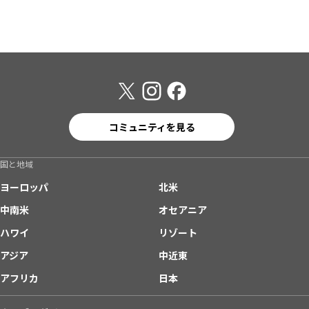
コミュニティを見る
国と地域
ヨーロッパ
北米
中南米
オセアニア
ハワイ
リゾート
アジア
中近東
アフリカ
日本