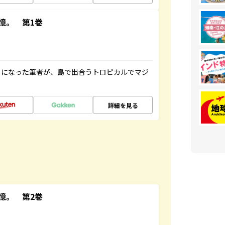
憶。 第1巻
とになった筆者が、島で出合うトロピカルでマジ
詳細を見る
憶。 第2巻