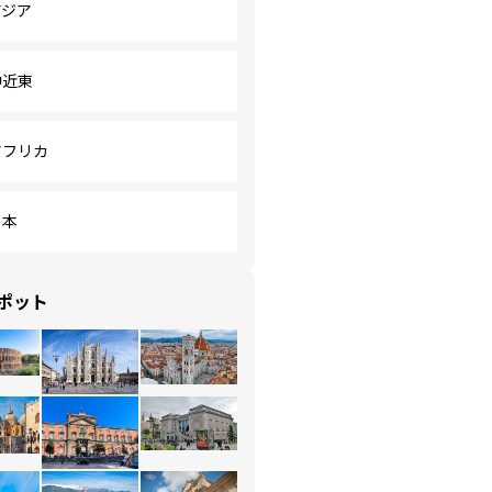
アジア
中近東
アフリカ
日本
ポット