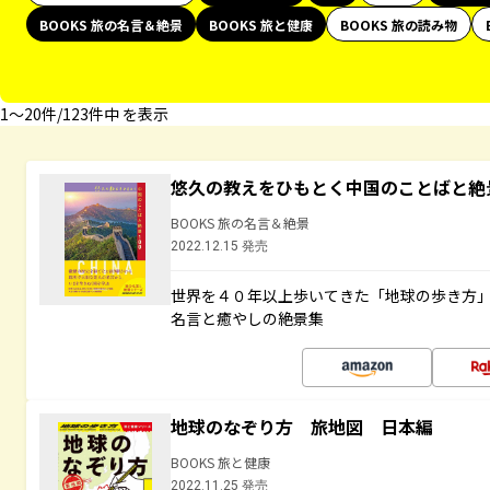
BOOKS 旅の名言＆絶景
BOOKS 旅と健康
BOOKS 旅の読み物
1〜20件/123件中 を表示
悠久の教えをひもとく中国のことばと絶
BOOKS 旅の名言＆絶景
2022.12.15 発売
世界を４０年以上歩いてきた「地球の歩き方
名言と癒やしの絶景集
地球のなぞり方 旅地図 日本編
BOOKS 旅と健康
2022.11.25 発売