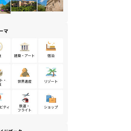
ーマ
食
建築・アート
宿泊
ト・
世界遺産
リゾート
戦
鉄道・
ビティ
ショップ
フライト