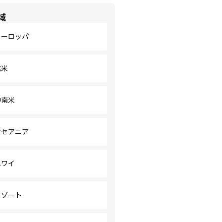
域
ヨーロッパ
北米
中南米
オセアニア
ハワイ
リゾート