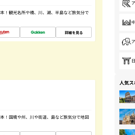
図本！観光名所や橋、川、湖、半島など旅気分で
詳細を見る
人気ス
図本！国境や州、川や街道、島など旅気分で地図