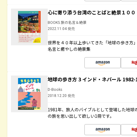
心に寄り添う台湾のことばと絶景１００
BOOKS 旅の名言＆絶景
2022.11.04 発売
世界を４０年以上歩いてきた「地球の歩き方
名言と癒やしの絶景集
地球の歩き方 3 インド・ネパール 1982
D-Books
2018.12.20 発売
1981年、旅人のバイブルとして登場した地
の旅を思い出して欲しい1冊です。