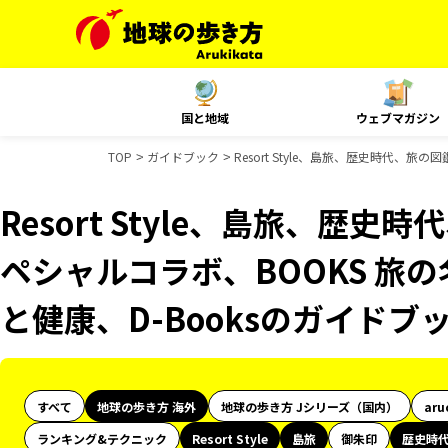
国と地域
ウェブマガジン
TOP
ガイドブック
Resort Style、島旅、歴史時代、旅
Resort Style、島旅、歴史
ペシャルコラボ、BOOKS 旅の
と健康、D-Booksのガイドブ
すべて
地球の歩き方 海外
地球の歩き方 Jシリーズ（国内）
aru
ランキング&テクニック
Resort Style
島旅
御朱印
歴史時