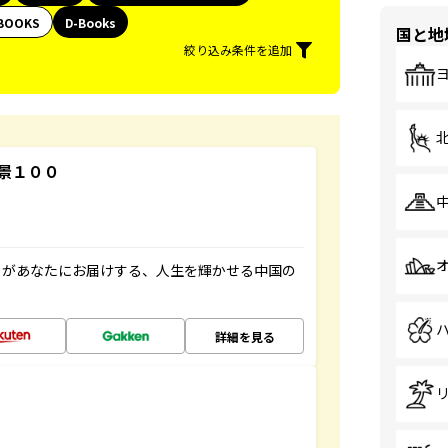
BOOKS
D-Books
国と地
絞り込み条件を追加
景１００
」があなたにお届けする、人生を輝かせる中国の
詳細を見る