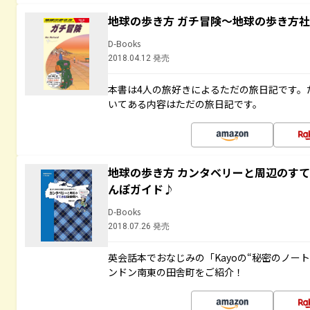
地球の歩き方 ガチ冒険～地球の歩き方
D-Books
2018.04.12 発売
本書は4人の旅好きによるただの旅日記です。
いてある内容はただの旅日記です。
地球の歩き方 カンタベリーと周辺のす
んぽガイド♪
D-Books
2018.07.26 発売
英会話本でおなじみの「Kayoの“秘密のノー
ンドン南東の田舎町をご紹介！