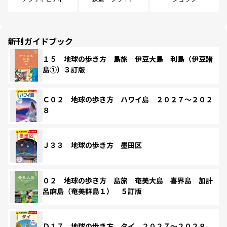
新刊ガイドブック
１５ 地球の歩き方 島旅 伊豆大島 利島（伊豆諸
島①）３訂版
Ｃ０２ 地球の歩き方 ハワイ島 ２０２７～２０２
８
Ｊ３３ 地球の歩き方 墨田区
０２ 地球の歩き方 島旅 奄美大島 喜界島 加計
呂麻島（奄美群島１） ５訂版
Ｄ１７ 地球の歩き方 タイ ２０２７～２０２８