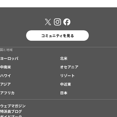
コミュニティを見る
国と地域
ヨーロッパ
北米
中南米
オセアニア
ハワイ
リゾート
アジア
中近東
アフリカ
日本
ウェブマガジン
特派員ブログ
ガイドブック