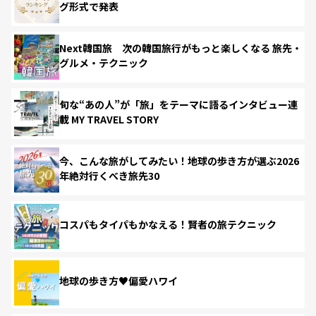
グ形式で発表
Next韓国旅 次の韓国旅行がもっと楽しくなる 旅先・
グルメ・テクニック
旬な“あの人”が「旅」をテーマに語るインタビュー連
載 MY TRAVEL STORY
今、こんな旅がしてみたい！地球の歩き方が選ぶ2026
年絶対行くべき旅先30
コスパもタイパもかなえる！賢者の旅テクニック
地球の歩き方♥偏愛ハワイ