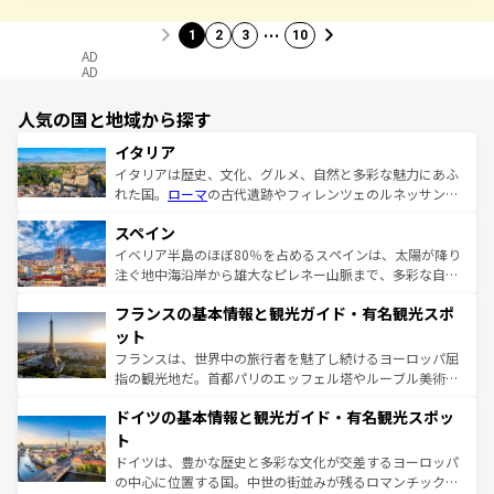
…
1
2
3
10
AD
AD
人気の国と地域から探す
イタリア
イタリアは歴史、文化、グルメ、自然と多彩な魅力にあふ
れた国。
ローマ
の古代遺跡やフィレンツェのルネッサンス
美術、ヴェネツィアの運河など、歴史あるスポットはもち
スペイン
ろん、トスカーナの美しい田園風景やアマルフィ海岸の絶
景など、自然景観も見逃せない。観光の合間には、本場の
イベリア半島のほぼ80％を占めるスペインは、太陽が降り
ピザやパスタなど、絶品のイタリア料理を堪能することも
注ぐ地中海沿岸から雄大なピレネー山脈まで、多彩な自然
できる。朝目覚めてから夜眠るまで、すべての瞬間を楽し
と文化が詰まったヨーロッパ屈指の旅行先だ。多様な地域
フランスの基本情報と観光ガイド・有名観光スポ
ませてくれるイタリアで、忘れられない旅をしてみよう！
文化が根付くこの国では、情熱的なフラメンコ、熱気あふ
なお、新着のイタリア情報は
コンテンツ一覧
を参照してほ
れる闘牛、そして美味しいタパスが生活の一部となってい
ット
しい。
る。首都マドリードの洗練された雰囲気や、バルセロナの
フランスは、世界中の旅行者を魅了し続けるヨーロッパ屈
アートに溢れた街角から、地方では古代ローマ遺跡や中世
指の観光地だ。首都パリのエッフェル塔やルーブル美術館
の城塞都市、穏やかなビーチリゾートまで多彩な表情を見
といった象徴的なスポットから、田舎町の古風な美しさま
せる。地方によって風土や気候が異なるスペインはその個
ドイツの基本情報と観光ガイド・有名観光スポッ
で、幅広い魅力が詰まっている。華麗な宮殿、歴史的な大
性で訪れる人を魅了する。 なお、新着のスペイン情報は
コ
聖堂、美しいビーチ、そして豊かな自然が、訪れる者を心
ト
ンテンツ一覧
を参照してほしい。
から魅了する。また、フランスは美食の国としても知ら
ドイツは、豊かな歴史と多彩な文化が交差するヨーロッパ
れ、フランス料理はユネスコ無形文化遺産にも登録されて
の中心に位置する国。中世の街並みが残るロマンチック街