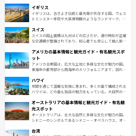
いる。シャンパンの発祥地であるランス、プロヴァンスの
道から、未来を先取りするようなモダンな都市まで多様な
香り高いラベンダー畑など、多彩な楽しみ方が可能だ。さ
イギリス
顔を持つこの国は、どこを歩いても飽きることがない。ベ
らに、パリ以外の地域にも魅力が溢れており、どの街角に
ルリンの文化的活気、バイエルン州のアルプスの絶景、そ
イギリスは、古きよき伝統と最先端が共存する国。ウェス
も豊かな歴史と文化が息づいている。パリ以外の個性あふ
してライン川沿いのワイン畑といった風景は必見。ビール
トミンスター寺院や大英博物館のようなランドマーク、歴
れる地方に足を運ぶとそれぞれで全く異なる文化を体験で
とソーセージを味わいながら地元の人と過ごす楽しい時間
史ある大学都市、美しい丘陵地帯や牧歌的な風景など、エ
きるだろう。 なお、新着のフランス情報は
コンテンツ一覧
スイス
は、お酒好きな人にはぜひ体験してほしい。 なお、新着の
リアごとに異なる魅力がある。また、優雅なアフタヌーン
を参照してほしい。
ドイツ情報は
コンテンツ一覧
を参照してほしい。
ティー、ビール好きにはたまらない英国パブ、サッカー観
スイスの国土面積は九州ほどの広さだが、運行時刻が正確
戦など、本場だからこそできる体験も豊富。イギリスを旅
な交通網が整備されており、初心者でも安心して個人旅行
して楽しみつくそう。 なお、新着のイギリス情報は
コンテ
を楽しめる。日本同様に時刻表どおりの旅が可能だ。中世
アメリカの基本情報と観光ガイド・有名観光スポ
ンツ一覧
を参照してほしい。
の建物がそのまま残る町や、スイスならではのユニークな
博物館もあり、アルプス観光だけでなく町歩きも満喫する
ット
ことができる。国民の所得が高いため物価も高いが、旅行
アメリカ合衆国は、広大な土地と多様な文化が魅力の国。
者向けの交通パス提供のサービスもあり、うまく活用すれ
東海岸の都市部から西海岸のカリフォルニアまで、訪れる
ば市内交通費無料で観光を楽しむこともできる。 なお、新
場所ごとに異なる風景と体験が待っている。ニューヨーク
着のスイス情報は
コンテンツ一覧
を参照してほしい。
ハワイ
のような巨大都市は、観光、ショッピング、エンターテイ
ンメントが詰まった刺激的なスポットだ。一方、アメリカ
年間を通じて温暖な気候に恵まれ、多くの島で構成される
西部には大自然が広がり、グランドキャニオンやイエロー
ハワイは、どの島も独自の魅力をもっている。大自然の神
ストーン国立公園といった絶景が堪能できる。さらに、南
秘を感じたいなら、火山が生み出した壮大な景観を誇るハ
オーストラリアの基本情報と観光ガイド・有名観
部のニューオーリンズでは、音楽と美食が融合した独特の
ワイ島は見逃せない。また、定番の観光地といえばオアフ
文化が魅力。旅行者はアメリカの各地域で異なる魅力を楽
島だが、静かな自然を求めるならマウイ島やカウアイ島が
光スポット
しみながら、その多様性と豊かな歴史を感じることができ
おすすめ。エメラルドグリーンに輝く海をはじめ、豊かな
オーストラリアは、壮大な自然と多様な文化が魅力の国。
るだろう。車でのロードトリップや列車の旅も、アメリカ
文化や歴史が息づいている。「アロハスピリット」と呼ば
シドニーのシンボルであるシドニー・オペラハウス、オー
ならではの贅沢な旅のスタイルだ。 なお、新着のアメリカ
れるおもてなしの心で訪れる人々を迎えてくれるハワイの
ストラリア東海岸北部に広がる大サンゴ礁地帯グレートバ
情報は
コンテンツ一覧
を参照してほしい。
人々、おいしいローカルフードやハワイアンミュージッ
台湾
リアリーフや大陸中央部にそびえるウルル（エアーズロッ
ク、伝統的なフラダンスなど、すべてがハワイの魅力を彩