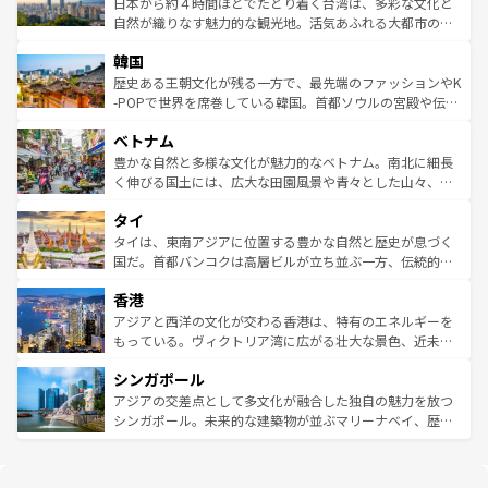
ク）、タスマニアの美しい原生林やケアンズの熱帯雨林な
日本から約４時間ほどでたどり着く台湾は、多彩な文化と
っている。訪れるたびに新しい発見と感動が待っているハ
ど、見どころがたくさん。また、カフェやワイン、オージ
自然が織りなす魅力的な観光地。活気あふれる大都市の台
ワイを、存分に味わってほしい。 なお、新着のハワイ情報
ービーフなどの食文化も豊かで、美味しいものであふれて
北やノスタルジックな町並みが人気な九份（ジォウフェ
は
コンテンツ一覧
を参照してほしい。
韓国
いる。アクティビティも充実しており、サーフィンやダイ
ン）、静ひつな山岳地帯である台湾東部など、都市の喧騒
ビング、ハイキングなど、アウトドア好きにはたまらな
と山間の静けさが共存しており、訪れる人に新しい発見と
歴史ある王朝文化が残る一方で、最先端のファッションやK
い。オーストラリアの多彩な魅力を存分に味わいつくそ
驚きをもたらしてくれる。また、奥深い台湾の食文化も魅
-POPで世界を席巻している韓国。首都ソウルの宮殿や伝統
う。 なお、新着のオーストラリア情報は
コンテンツ一覧
を
力で、夜市などの屋台グルメから高級料理、ヘルシーで美
家屋が並ぶエリアでは韓国の歴史と文化に浸ることがで
参照してほしい。
ベトナム
容にもいいと評判のスイーツなど、バラエティ豊かな料理
き、地方に足を延ばせば四季折々の自然美を楽しむことが
が味わえる。 なお、新着の台湾情報は
コンテンツ一覧
を参
できる。そして、キムチや焼肉、絶品のストリートフード
豊かな自然と多様な文化が魅力的なベトナム。南北に細長
照してほしい。
まで、さまざまな韓国料理が待っている。夜には、韓国な
く伸びる国土には、広大な田園風景や青々とした山々、世
らではのナイトライフも堪能できる。あたたかいホスピタ
界遺産に登録された壮大な自然景観が点在し、都市部では
タイ
リティに包まれながら、韓国の多彩な魅力を心ゆくまで味
急速な発展と共に伝統が息づく。ハノイの古い町並みやホ
わってみてほしい。 なお、新着の韓国情報は
コンテンツ一
ーチミン市のフランス統治時代の建物も、独特の雰囲気を
タイは、東南アジアに位置する豊かな自然と歴史が息づく
覧
を参照してほしい。
醸し出している。また、バラエティの豊かさとおいしさで
国だ。首都バンコクは高層ビルが立ち並ぶ一方、伝統的な
世界中の食通を魅了してやまないベトナム料理も魅力のひ
寺院や市場がいたるところに点在し、古きよき文化と現代
香港
とつ。フォーやバインミー、ベトナムコーヒーなどは、ぜ
の活気が交差している。北部ではチェンマイなどの山岳地
ひ現地で味わいたい。どの地域を訪れてもあたたかい人々
帯で自然と触れ合い、南部ではプーケットやクラビの美し
アジアと西洋の文化が交わる香港は、特有のエネルギーを
が旅行者を迎えてくれるので、きっと忘れられない旅にな
いビーチでリゾート気分を楽しむことができる。タイ料理
もっている。ヴィクトリア湾に広がる壮大な景色、近未来
るはずだ。 なお、新着のベトナム情報は
コンテンツ一覧
を
は世界的に有名で、屋台から高級レストランまで味覚を刺
的なアートスポット、そして歴史と現代が融合した町並
参照してほしい。
シンガポール
激する。気候は一年中温暖で、どの季節にも異なる楽しみ
み、どこを訪れても感動するはず。観光スポットが密集し
が待っている。親しみやすいタイの人々、仏教を中心とし
ており、効率よく見どころを回れるのも魅力。息をのむよ
アジアの交差点として多文化が融合した独自の魅力を放つ
た文化、そして多様な観光資源が、訪れる旅人を魅了し続
うな絶景から文化的な体験まで、香港を存分に楽しみ尽く
シンガポール。未来的な建築物が並ぶマリーナベイ、歴史
ける。 なお、新着のタイ情報は
コンテンツ一覧
を参照して
そう。 なお、新着の香港情報は
コンテンツ一覧
を参照して
と伝統を感じられるエスニックタウン、多数の緑豊かな公
ほしい。
ほしい。
園や自然保護区など、自然が調和した近代的な景観と文化
の多様性あふれるカラフルな町は、どこを歩いても新しい