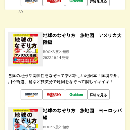
詳細を見る
AD
地球のなぞり方 旅地図 アメリカ大
陸編
BOOKS 旅と健康
2022.10.14 発売
各国の地形や関係性をなぞって学ぶ新しい地図本！国境や州、
川や街道、島など旅気分で地図をなぞって脳もイキイキ！
詳細を見る
地球のなぞり方 旅地図 ヨーロッパ
編
BOOKS 旅と健康