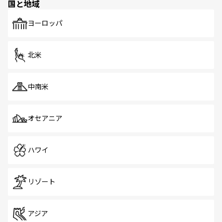
国と地域
発見がある。さらに、治安のよさや充実した公共交通機関
も、旅行者にとっては魅力的なポイント。グルメも豊富
で、ホーカーズは地元の風情を楽しめる外せないスポット
ヨーロッパ
だ。訪れる人を飽きさせないシンガポールで、多様な魅力
を体感しよう。 なお、新着のシンガポール情報は
コンテン
ツ一覧
を参照してほしい。
北米
中南米
オセアニア
ハワイ
リゾート
アジア