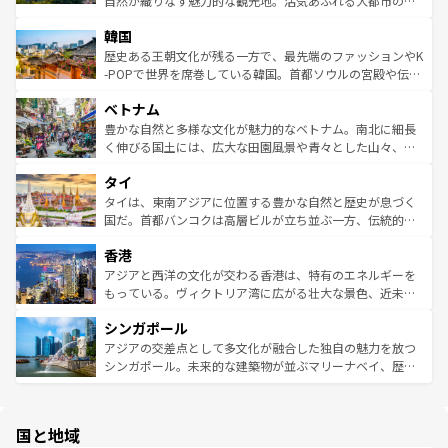
自然が織りなす魅力的な観光地。活気あふれる大都市の台
っている。訪れるたびに新しい発見と感動が待っているハ
ービーフなどの食文化も豊かで、美味しいものであふれて
北やノスタルジックな町並みが人気な九份（ジォウフェ
ワイを、存分に味わってほしい。 なお、新着のハワイ情報
韓国
いる。アクティビティも充実しており、サーフィンやダイ
ン）、静ひつな山岳地帯である台湾東部など、都市の喧騒
は
コンテンツ一覧
を参照してほしい。
ビング、ハイキングなど、アウトドア好きにはたまらな
と山間の静けさが共存しており、訪れる人に新しい発見と
歴史ある王朝文化が残る一方で、最先端のファッションやK
い。オーストラリアの多彩な魅力を存分に味わいつくそ
驚きをもたらしてくれる。また、奥深い台湾の食文化も魅
-POPで世界を席巻している韓国。首都ソウルの宮殿や伝統
う。 なお、新着のオーストラリア情報は
コンテンツ一覧
を
力で、夜市などの屋台グルメから高級料理、ヘルシーで美
家屋が並ぶエリアでは韓国の歴史と文化に浸ることがで
参照してほしい。
ベトナム
容にもいいと評判のスイーツなど、バラエティ豊かな料理
き、地方に足を延ばせば四季折々の自然美を楽しむことが
が味わえる。 なお、新着の台湾情報は
コンテンツ一覧
を参
できる。そして、キムチや焼肉、絶品のストリートフード
豊かな自然と多様な文化が魅力的なベトナム。南北に細長
照してほしい。
まで、さまざまな韓国料理が待っている。夜には、韓国な
く伸びる国土には、広大な田園風景や青々とした山々、世
らではのナイトライフも堪能できる。あたたかいホスピタ
界遺産に登録された壮大な自然景観が点在し、都市部では
タイ
リティに包まれながら、韓国の多彩な魅力を心ゆくまで味
急速な発展と共に伝統が息づく。ハノイの古い町並みやホ
わってみてほしい。 なお、新着の韓国情報は
コンテンツ一
ーチミン市のフランス統治時代の建物も、独特の雰囲気を
タイは、東南アジアに位置する豊かな自然と歴史が息づく
覧
を参照してほしい。
醸し出している。また、バラエティの豊かさとおいしさで
国だ。首都バンコクは高層ビルが立ち並ぶ一方、伝統的な
世界中の食通を魅了してやまないベトナム料理も魅力のひ
寺院や市場がいたるところに点在し、古きよき文化と現代
香港
とつ。フォーやバインミー、ベトナムコーヒーなどは、ぜ
の活気が交差している。北部ではチェンマイなどの山岳地
ひ現地で味わいたい。どの地域を訪れてもあたたかい人々
帯で自然と触れ合い、南部ではプーケットやクラビの美し
アジアと西洋の文化が交わる香港は、特有のエネルギーを
が旅行者を迎えてくれるので、きっと忘れられない旅にな
いビーチでリゾート気分を楽しむことができる。タイ料理
もっている。ヴィクトリア湾に広がる壮大な景色、近未来
るはずだ。 なお、新着のベトナム情報は
コンテンツ一覧
を
は世界的に有名で、屋台から高級レストランまで味覚を刺
的なアートスポット、そして歴史と現代が融合した町並
参照してほしい。
シンガポール
激する。気候は一年中温暖で、どの季節にも異なる楽しみ
み、どこを訪れても感動するはず。観光スポットが密集し
が待っている。親しみやすいタイの人々、仏教を中心とし
ており、効率よく見どころを回れるのも魅力。息をのむよ
アジアの交差点として多文化が融合した独自の魅力を放つ
た文化、そして多様な観光資源が、訪れる旅人を魅了し続
うな絶景から文化的な体験まで、香港を存分に楽しみ尽く
シンガポール。未来的な建築物が並ぶマリーナベイ、歴史
ける。 なお、新着のタイ情報は
コンテンツ一覧
を参照して
そう。 なお、新着の香港情報は
コンテンツ一覧
を参照して
と伝統を感じられるエスニックタウン、多数の緑豊かな公
ほしい。
ほしい。
園や自然保護区など、自然が調和した近代的な景観と文化
の多様性あふれるカラフルな町は、どこを歩いても新しい
国と地域
発見がある。さらに、治安のよさや充実した公共交通機関