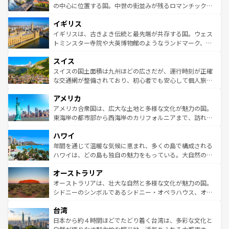
ンテンツ一覧
を参照してほしい。
から魅了する。また、フランスは美食の国としても知ら
の中心に位置する国。中世の街並みが残るロマンチック街
れ、フランス料理はユネスコ無形文化遺産にも登録されて
道から、未来を先取りするようなモダンな都市まで多様な
イギリス
いる。シャンパンの発祥地であるランス、プロヴァンスの
顔を持つこの国は、どこを歩いても飽きることがない。ベ
香り高いラベンダー畑など、多彩な楽しみ方が可能だ。さ
ルリンの文化的活気、バイエルン州のアルプスの絶景、そ
イギリスは、古きよき伝統と最先端が共存する国。ウェス
らに、パリ以外の地域にも魅力が溢れており、どの街角に
してライン川沿いのワイン畑といった風景は必見。ビール
トミンスター寺院や大英博物館のようなランドマーク、歴
も豊かな歴史と文化が息づいている。パリ以外の個性あふ
とソーセージを味わいながら地元の人と過ごす楽しい時間
史ある大学都市、美しい丘陵地帯や牧歌的な風景など、エ
れる地方に足を運ぶとそれぞれで全く異なる文化を体験で
スイス
は、お酒好きな人にはぜひ体験してほしい。 なお、新着の
リアごとに異なる魅力がある。また、優雅なアフタヌーン
きるだろう。 なお、新着のフランス情報は
コンテンツ一覧
ドイツ情報は
コンテンツ一覧
を参照してほしい。
ティー、ビール好きにはたまらない英国パブ、サッカー観
スイスの国土面積は九州ほどの広さだが、運行時刻が正確
を参照してほしい。
戦など、本場だからこそできる体験も豊富。イギリスを旅
な交通網が整備されており、初心者でも安心して個人旅行
して楽しみつくそう。 なお、新着のイギリス情報は
コンテ
を楽しめる。日本同様に時刻表どおりの旅が可能だ。中世
アメリカ
ンツ一覧
を参照してほしい。
の建物がそのまま残る町や、スイスならではのユニークな
博物館もあり、アルプス観光だけでなく町歩きも満喫する
アメリカ合衆国は、広大な土地と多様な文化が魅力の国。
ことができる。国民の所得が高いため物価も高いが、旅行
東海岸の都市部から西海岸のカリフォルニアまで、訪れる
者向けの交通パス提供のサービスもあり、うまく活用すれ
場所ごとに異なる風景と体験が待っている。ニューヨーク
ハワイ
ば市内交通費無料で観光を楽しむこともできる。 なお、新
のような巨大都市は、観光、ショッピング、エンターテイ
着のスイス情報は
コンテンツ一覧
を参照してほしい。
ンメントが詰まった刺激的なスポットだ。一方、アメリカ
年間を通じて温暖な気候に恵まれ、多くの島で構成される
西部には大自然が広がり、グランドキャニオンやイエロー
ハワイは、どの島も独自の魅力をもっている。大自然の神
ストーン国立公園といった絶景が堪能できる。さらに、南
秘を感じたいなら、火山が生み出した壮大な景観を誇るハ
オーストラリア
部のニューオーリンズでは、音楽と美食が融合した独特の
ワイ島は見逃せない。また、定番の観光地といえばオアフ
文化が魅力。旅行者はアメリカの各地域で異なる魅力を楽
島だが、静かな自然を求めるならマウイ島やカウアイ島が
オーストラリアは、壮大な自然と多様な文化が魅力の国。
しみながら、その多様性と豊かな歴史を感じることができ
おすすめ。エメラルドグリーンに輝く海をはじめ、豊かな
シドニーのシンボルであるシドニー・オペラハウス、オー
るだろう。車でのロードトリップや列車の旅も、アメリカ
文化や歴史が息づいている。「アロハスピリット」と呼ば
ストラリア東海岸北部に広がる大サンゴ礁地帯グレートバ
ならではの贅沢な旅のスタイルだ。 なお、新着のアメリカ
台湾
れるおもてなしの心で訪れる人々を迎えてくれるハワイの
リアリーフや大陸中央部にそびえるウルル（エアーズロッ
情報は
コンテンツ一覧
を参照してほしい。
人々、おいしいローカルフードやハワイアンミュージッ
ク）、タスマニアの美しい原生林やケアンズの熱帯雨林な
日本から約４時間ほどでたどり着く台湾は、多彩な文化と
ク、伝統的なフラダンスなど、すべてがハワイの魅力を彩
ど、見どころがたくさん。また、カフェやワイン、オージ