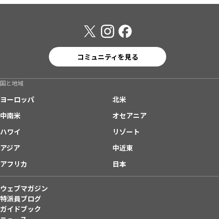
コミュニティを見る
国と地域
ヨーロッパ
北米
中南米
オセアニア
ハワイ
リゾート
アジア
中近東
アフリカ
日本
ウェブマガジン
特派員ブログ
ガイドブック
ニュース