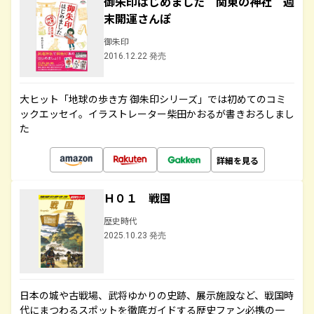
御朱印はじめました 関東の神社 週
末開運さんぽ
御朱印
2016.12.22 発売
大ヒット「地球の歩き方 御朱印シリーズ」では初めてのコミ
ックエッセイ。イラストレーター柴田かおるが書きおろしまし
た
詳細を見る
Ｈ０１ 戦国
歴史時代
2025.10.23 発売
日本の城や古戦場、武将ゆかりの史跡、展示施設など、戦国時
代にまつわるスポットを徹底ガイドする歴史ファン必携の一