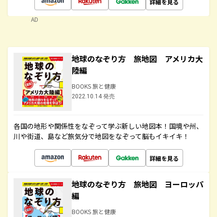
詳細を見る
AD
地球のなぞり方 旅地図 アメリカ大
陸編
BOOKS 旅と健康
2022.10.14 発売
各国の地形や関係性をなぞって学ぶ新しい地図本！国境や州、
川や街道、島など旅気分で地図をなぞって脳もイキイキ！
詳細を見る
地球のなぞり方 旅地図 ヨーロッパ
編
BOOKS 旅と健康