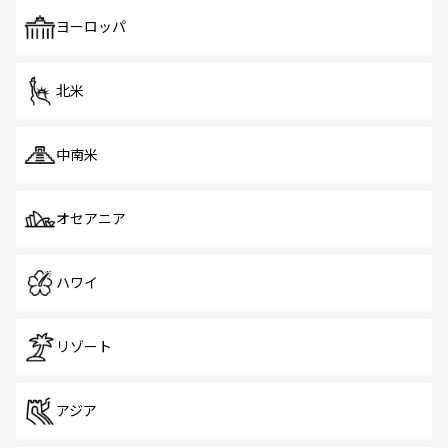
も、旅行者にとっては魅力的なポイント。グルメも豊富
で、ホーカーズは地元の風情を楽しめる外せないスポット
ヨーロッパ
だ。訪れる人を飽きさせないシンガポールで、多様な魅力
を体感しよう。 なお、新着のシンガポール情報は
コンテン
ツ一覧
を参照してほしい。
北米
中南米
オセアニア
ハワイ
リゾート
アジア