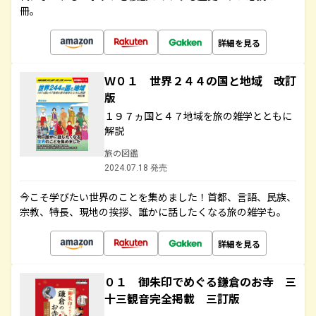
冊。
詳細を見る
Ｗ０１ 世界２４４の国と地域 改訂
版
１９７ヵ国と４７地域を旅の雑学とともに
解説
旅の図鑑
2024.07.18 発売
今こそ学びたい世界のことを集めました！首都、言語、民族、
宗教、特長、現地の挨拶、誰かに話したくなる旅の雑学も。
詳細を見る
０１ 御朱印でめぐる鎌倉のお寺 三
十三観音完全掲載 三訂版