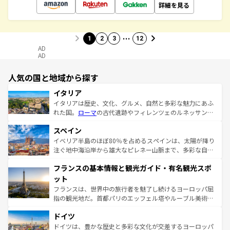
詳細を見る
…
1
2
3
12
AD
AD
人気の国と地域から探す
イタリア
イタリアは歴史、文化、グルメ、自然と多彩な魅力にあふ
れた国。
ローマ
の古代遺跡やフィレンツェのルネッサンス
美術、ヴェネツィアの運河など、歴史あるスポットはもち
スペイン
ろん、トスカーナの美しい田園風景やアマルフィ海岸の絶
景など、自然景観も見逃せない。観光の合間には、本場の
イベリア半島のほぼ80％を占めるスペインは、太陽が降り
ピザやパスタなど、絶品のイタリア料理を堪能することも
注ぐ地中海沿岸から雄大なピレネー山脈まで、多彩な自然
できる。朝目覚めてから夜眠るまで、すべての瞬間を楽し
と文化が詰まったヨーロッパ屈指の旅行先だ。多様な地域
フランスの基本情報と観光ガイド・有名観光スポ
ませてくれるイタリアで、忘れられない旅をしてみよう！
文化が根付くこの国では、情熱的なフラメンコ、熱気あふ
なお、新着のイタリア情報は
コンテンツ一覧
を参照してほ
れる闘牛、そして美味しいタパスが生活の一部となってい
ット
しい。
る。首都マドリードの洗練された雰囲気や、バルセロナの
フランスは、世界中の旅行者を魅了し続けるヨーロッパ屈
アートに溢れた街角から、地方では古代ローマ遺跡や中世
指の観光地だ。首都パリのエッフェル塔やルーブル美術館
の城塞都市、穏やかなビーチリゾートまで多彩な表情を見
といった象徴的なスポットから、田舎町の古風な美しさま
せる。地方によって風土や気候が異なるスペインはその個
ドイツ
で、幅広い魅力が詰まっている。華麗な宮殿、歴史的な大
性で訪れる人を魅了する。 なお、新着のスペイン情報は
コ
聖堂、美しいビーチ、そして豊かな自然が、訪れる者を心
ドイツは、豊かな歴史と多彩な文化が交差するヨーロッパ