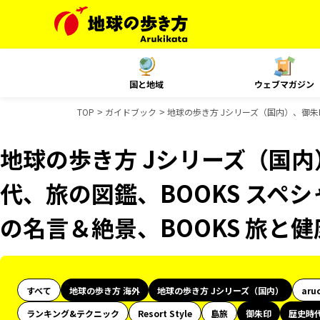
国と地域
ウェブマガジン
TOP
ガイドブック
地球の歩き方 Jシリーズ（国内）、御朱印
地球の歩き方 Jシリーズ（国
代、旅の図鑑、BOOKS スペシ
の名言＆絶景、BOOKS 旅と
すべて
地球の歩き方 海外
地球の歩き方 Jシリーズ（国内）
aru
ランキング&テクニック
Resort Style
島旅
御朱印
歴史時