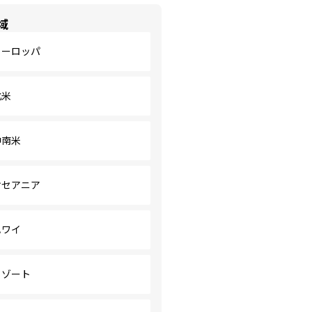
域
ヨーロッパ
北米
中南米
オセアニア
ハワイ
リゾート