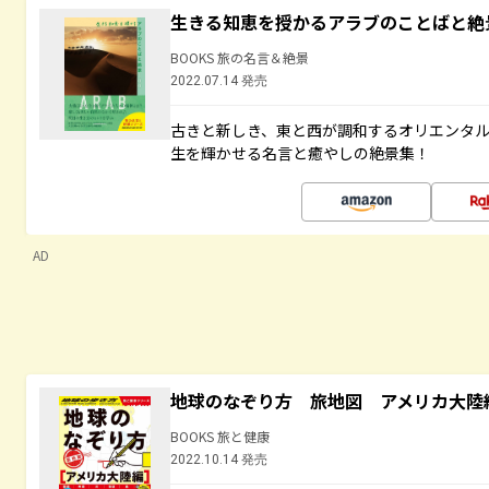
生きる知恵を授かるアラブのことばと絶
BOOKS 旅の名言＆絶景
2022.07.14 発売
古きと新しき、東と西が調和するオリエンタ
生を輝かせる名言と癒やしの絶景集！
AD
地球のなぞり方 旅地図 アメリカ大陸
BOOKS 旅と健康
2022.10.14 発売