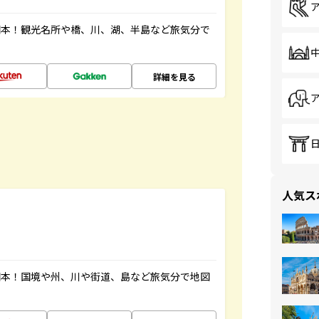
図本！観光名所や橋、川、湖、半島など旅気分で
詳細を見る
人気ス
図本！国境や州、川や街道、島など旅気分で地図