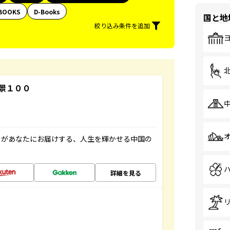
BOOKS
D-Books
国と地
絞り込み条件を追加
景１００
」があなたにお届けする、人生を輝かせる中国の
詳細を見る