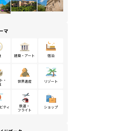
ーマ
食
建築・アート
宿泊
ト・
世界遺産
リゾート
戦
鉄道・
ビティ
ショップ
フライト