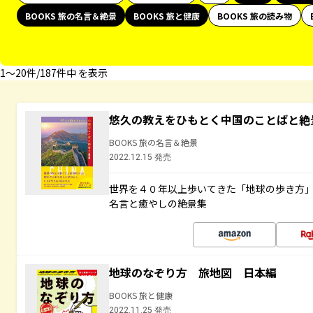
BOOKS 旅の名言＆絶景
BOOKS 旅と健康
BOOKS 旅の読み物
1〜20件/187件中 を表示
悠久の教えをひもとく中国のことばと絶
BOOKS 旅の名言＆絶景
2022.12.15 発売
世界を４０年以上歩いてきた「地球の歩き方
名言と癒やしの絶景集
地球のなぞり方 旅地図 日本編
BOOKS 旅と健康
2022.11.25 発売