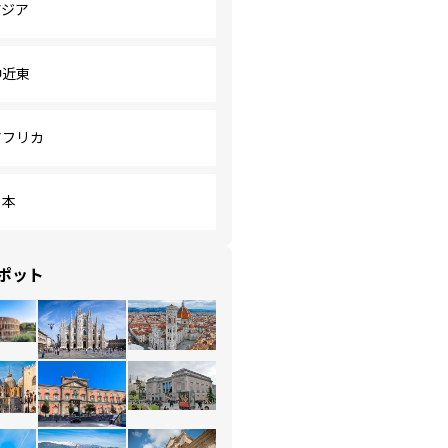
アジア
中近東
アフリカ
日本
ポット