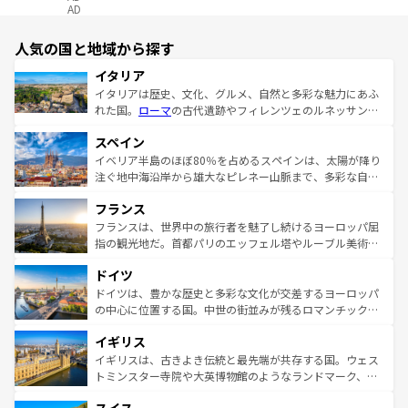
AD
人気の国と地域から探す
イタリア
イタリアは歴史、文化、グルメ、自然と多彩な魅力にあふ
れた国。
ローマ
の古代遺跡やフィレンツェのルネッサンス
美術、ヴェネツィアの運河など、歴史あるスポットはもち
スペイン
ろん、トスカーナの美しい田園風景やアマルフィ海岸の絶
景など、自然景観も見逃せない。観光の合間には、本場の
イベリア半島のほぼ80％を占めるスペインは、太陽が降り
ピザやパスタなど、絶品のイタリア料理を堪能することも
注ぐ地中海沿岸から雄大なピレネー山脈まで、多彩な自然
できる。朝目覚めてから夜眠るまで、すべての瞬間を楽し
と文化が詰まったヨーロッパ屈指の旅行先だ。多様な地域
フランス
ませてくれるイタリアで、忘れられない旅をしてみよう！
文化が根付くこの国では、情熱的なフラメンコ、熱気あふ
なお、新着のイタリア情報は
コンテンツ一覧
を参照してほ
れる闘牛、そして美味しいタパスが生活の一部となってい
フランスは、世界中の旅行者を魅了し続けるヨーロッパ屈
しい。
る。首都マドリードの洗練された雰囲気や、バルセロナの
指の観光地だ。首都パリのエッフェル塔やルーブル美術館
アートに溢れた街角から、地方では古代ローマ遺跡や中世
といった象徴的なスポットから、田舎町の古風な美しさま
ドイツ
の城塞都市、穏やかなビーチリゾートまで多彩な表情を見
で、幅広い魅力が詰まっている。華麗な宮殿、歴史的な大
せる。地方によって風土や気候が異なるスペインはその個
聖堂、美しいビーチ、そして豊かな自然が、訪れる者を心
ドイツは、豊かな歴史と多彩な文化が交差するヨーロッパ
性で訪れる人を魅了する。 なお、新着のスペイン情報は
コ
から魅了する。また、フランスは美食の国としても知ら
の中心に位置する国。中世の街並みが残るロマンチック街
ンテンツ一覧
を参照してほしい。
れ、フランス料理はユネスコ無形文化遺産にも登録されて
道から、未来を先取りするようなモダンな都市まで多様な
イギリス
いる。シャンパンの発祥地であるランス、プロヴァンスの
顔を持つこの国は、どこを歩いても飽きることがない。ベ
香り高いラベンダー畑など、多彩な楽しみ方が可能だ。さ
ルリンの文化的活気、バイエルン州のアルプスの絶景、そ
イギリスは、古きよき伝統と最先端が共存する国。ウェス
らに、パリ以外の地域にも魅力が溢れており、どの街角に
してライン川沿いのワイン畑といった風景は必見。ビール
トミンスター寺院や大英博物館のようなランドマーク、歴
も豊かな歴史と文化が息づいている。パリ以外の個性あふ
とソーセージを味わいながら地元の人と過ごす楽しい時間
史ある大学都市、美しい丘陵地帯や牧歌的な風景など、エ
れる地方に足を運ぶとそれぞれで全く異なる文化を体験で
は、お酒好きな人にはぜひ体験してほしい。 なお、新着の