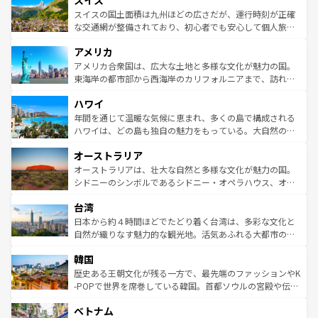
スイス
リアごとに異なる魅力がある。また、優雅なアフタヌーン
きるだろう。 なお、新着のフランス情報は
コンテンツ一覧
ドイツ情報は
コンテンツ一覧
を参照してほしい。
ティー、ビール好きにはたまらない英国パブ、サッカー観
スイスの国土面積は九州ほどの広さだが、運行時刻が正確
を参照してほしい。
戦など、本場だからこそできる体験も豊富。イギリスを旅
な交通網が整備されており、初心者でも安心して個人旅行
して楽しみつくそう。 なお、新着のイギリス情報は
コンテ
を楽しめる。日本同様に時刻表どおりの旅が可能だ。中世
アメリカ
ンツ一覧
を参照してほしい。
の建物がそのまま残る町や、スイスならではのユニークな
博物館もあり、アルプス観光だけでなく町歩きも満喫する
アメリカ合衆国は、広大な土地と多様な文化が魅力の国。
ことができる。国民の所得が高いため物価も高いが、旅行
東海岸の都市部から西海岸のカリフォルニアまで、訪れる
者向けの交通パス提供のサービスもあり、うまく活用すれ
場所ごとに異なる風景と体験が待っている。ニューヨーク
ハワイ
ば市内交通費無料で観光を楽しむこともできる。 なお、新
のような巨大都市は、観光、ショッピング、エンターテイ
着のスイス情報は
コンテンツ一覧
を参照してほしい。
ンメントが詰まった刺激的なスポットだ。一方、アメリカ
年間を通じて温暖な気候に恵まれ、多くの島で構成される
西部には大自然が広がり、グランドキャニオンやイエロー
ハワイは、どの島も独自の魅力をもっている。大自然の神
ストーン国立公園といった絶景が堪能できる。さらに、南
秘を感じたいなら、火山が生み出した壮大な景観を誇るハ
オーストラリア
部のニューオーリンズでは、音楽と美食が融合した独特の
ワイ島は見逃せない。また、定番の観光地といえばオアフ
文化が魅力。旅行者はアメリカの各地域で異なる魅力を楽
島だが、静かな自然を求めるならマウイ島やカウアイ島が
オーストラリアは、壮大な自然と多様な文化が魅力の国。
しみながら、その多様性と豊かな歴史を感じることができ
おすすめ。エメラルドグリーンに輝く海をはじめ、豊かな
シドニーのシンボルであるシドニー・オペラハウス、オー
るだろう。車でのロードトリップや列車の旅も、アメリカ
文化や歴史が息づいている。「アロハスピリット」と呼ば
ストラリア東海岸北部に広がる大サンゴ礁地帯グレートバ
ならではの贅沢な旅のスタイルだ。 なお、新着のアメリカ
台湾
れるおもてなしの心で訪れる人々を迎えてくれるハワイの
リアリーフや大陸中央部にそびえるウルル（エアーズロッ
情報は
コンテンツ一覧
を参照してほしい。
人々、おいしいローカルフードやハワイアンミュージッ
ク）、タスマニアの美しい原生林やケアンズの熱帯雨林な
日本から約４時間ほどでたどり着く台湾は、多彩な文化と
ク、伝統的なフラダンスなど、すべてがハワイの魅力を彩
ど、見どころがたくさん。また、カフェやワイン、オージ
自然が織りなす魅力的な観光地。活気あふれる大都市の台
っている。訪れるたびに新しい発見と感動が待っているハ
ービーフなどの食文化も豊かで、美味しいものであふれて
北やノスタルジックな町並みが人気な九份（ジォウフェ
ワイを、存分に味わってほしい。 なお、新着のハワイ情報
韓国
いる。アクティビティも充実しており、サーフィンやダイ
ン）、静ひつな山岳地帯である台湾東部など、都市の喧騒
は
コンテンツ一覧
を参照してほしい。
ビング、ハイキングなど、アウトドア好きにはたまらな
と山間の静けさが共存しており、訪れる人に新しい発見と
歴史ある王朝文化が残る一方で、最先端のファッションやK
い。オーストラリアの多彩な魅力を存分に味わいつくそ
驚きをもたらしてくれる。また、奥深い台湾の食文化も魅
-POPで世界を席巻している韓国。首都ソウルの宮殿や伝統
う。 なお、新着のオーストラリア情報は
コンテンツ一覧
を
力で、夜市などの屋台グルメから高級料理、ヘルシーで美
家屋が並ぶエリアでは韓国の歴史と文化に浸ることがで
参照してほしい。
ベトナム
容にもいいと評判のスイーツなど、バラエティ豊かな料理
き、地方に足を延ばせば四季折々の自然美を楽しむことが