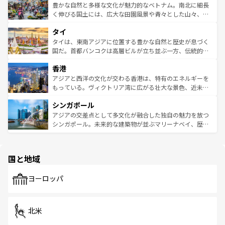
が味わえる。 なお、新着の台湾情報は
コンテンツ一覧
を参
できる。そして、キムチや焼肉、絶品のストリートフード
豊かな自然と多様な文化が魅力的なベトナム。南北に細長
照してほしい。
まで、さまざまな韓国料理が待っている。夜には、韓国な
く伸びる国土には、広大な田園風景や青々とした山々、世
らではのナイトライフも堪能できる。あたたかいホスピタ
界遺産に登録された壮大な自然景観が点在し、都市部では
タイ
リティに包まれながら、韓国の多彩な魅力を心ゆくまで味
急速な発展と共に伝統が息づく。ハノイの古い町並みやホ
わってみてほしい。 なお、新着の韓国情報は
コンテンツ一
ーチミン市のフランス統治時代の建物も、独特の雰囲気を
タイは、東南アジアに位置する豊かな自然と歴史が息づく
覧
を参照してほしい。
醸し出している。また、バラエティの豊かさとおいしさで
国だ。首都バンコクは高層ビルが立ち並ぶ一方、伝統的な
世界中の食通を魅了してやまないベトナム料理も魅力のひ
寺院や市場がいたるところに点在し、古きよき文化と現代
香港
とつ。フォーやバインミー、ベトナムコーヒーなどは、ぜ
の活気が交差している。北部ではチェンマイなどの山岳地
ひ現地で味わいたい。どの地域を訪れてもあたたかい人々
帯で自然と触れ合い、南部ではプーケットやクラビの美し
アジアと西洋の文化が交わる香港は、特有のエネルギーを
が旅行者を迎えてくれるので、きっと忘れられない旅にな
いビーチでリゾート気分を楽しむことができる。タイ料理
もっている。ヴィクトリア湾に広がる壮大な景色、近未来
るはずだ。 なお、新着のベトナム情報は
コンテンツ一覧
を
は世界的に有名で、屋台から高級レストランまで味覚を刺
的なアートスポット、そして歴史と現代が融合した町並
参照してほしい。
シンガポール
激する。気候は一年中温暖で、どの季節にも異なる楽しみ
み、どこを訪れても感動するはず。観光スポットが密集し
が待っている。親しみやすいタイの人々、仏教を中心とし
ており、効率よく見どころを回れるのも魅力。息をのむよ
アジアの交差点として多文化が融合した独自の魅力を放つ
た文化、そして多様な観光資源が、訪れる旅人を魅了し続
うな絶景から文化的な体験まで、香港を存分に楽しみ尽く
シンガポール。未来的な建築物が並ぶマリーナベイ、歴史
ける。 なお、新着のタイ情報は
コンテンツ一覧
を参照して
そう。 なお、新着の香港情報は
コンテンツ一覧
を参照して
と伝統を感じられるエスニックタウン、多数の緑豊かな公
ほしい。
ほしい。
園や自然保護区など、自然が調和した近代的な景観と文化
の多様性あふれるカラフルな町は、どこを歩いても新しい
国と地域
発見がある。さらに、治安のよさや充実した公共交通機関
も、旅行者にとっては魅力的なポイント。グルメも豊富
で、ホーカーズは地元の風情を楽しめる外せないスポット
ヨーロッパ
だ。訪れる人を飽きさせないシンガポールで、多様な魅力
を体感しよう。 なお、新着のシンガポール情報は
コンテン
ツ一覧
を参照してほしい。
北米