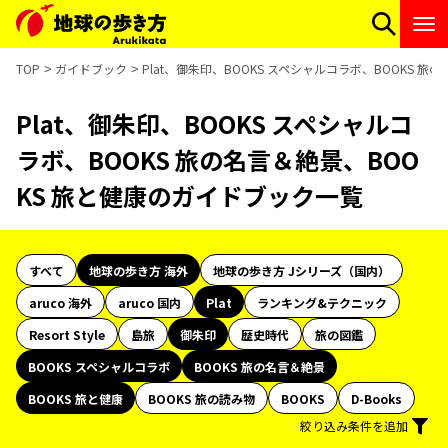
TOP
ガイドブック
Plat、御朱印、BOOKS スペシャルコラボ、BOOKS 
Plat、御朱印、BOOKS スペシャルコ
ラボ、BOOKS 旅の名言＆絶景、BOO
KS 旅と健康のガイドブック一覧
すべて
地球の歩き方 海外
地球の歩き方 Jシリーズ（国内）
aruco 海外
aruco 国内
Plat
ランキング&テクニック
Resort Style
島旅
御朱印
歴史時代
旅の図鑑
BOOKS スペシャルコラボ
BOOKS 旅の名言＆絶景
BOOKS 旅と健康
BOOKS 旅の読み物
BOOKS
D-Books
絞り込み条件を追加