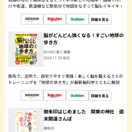
川や街道、鉄道線など旅気分で地図をなぞって脳もイキイキ！
詳細を見る
脳がどんどん強くなる！すごい地球の
歩き方
BOOKS 旅と健康
2022.11.25 発売
旅先で、近所で、自宅で今すぐ実践！楽しく脳を鍛える５０の
トレーニングを「地球の歩き方」が最新脳科学とともに解説
詳細を見る
御朱印はじめました 関東の神社 週
末開運さんぽ
御朱印