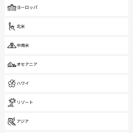
も、旅行者にとっては魅力的なポイント。グルメも豊富
で、ホーカーズは地元の風情を楽しめる外せないスポット
ヨーロッパ
だ。訪れる人を飽きさせないシンガポールで、多様な魅力
を体感しよう。 なお、新着のシンガポール情報は
コンテン
ツ一覧
を参照してほしい。
北米
中南米
オセアニア
ハワイ
リゾート
アジア