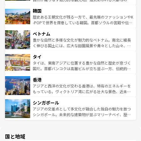
っている。訪れるたびに新しい発見と感動が待っているハ
ービーフなどの食文化も豊かで、美味しいものであふれて
北やノスタルジックな町並みが人気な九份（ジォウフェ
ワイを、存分に味わってほしい。 なお、新着のハワイ情報
韓国
いる。アクティビティも充実しており、サーフィンやダイ
ン）、静ひつな山岳地帯である台湾東部など、都市の喧騒
は
コンテンツ一覧
を参照してほしい。
ビング、ハイキングなど、アウトドア好きにはたまらな
と山間の静けさが共存しており、訪れる人に新しい発見と
歴史ある王朝文化が残る一方で、最先端のファッションやK
い。オーストラリアの多彩な魅力を存分に味わいつくそ
驚きをもたらしてくれる。また、奥深い台湾の食文化も魅
-POPで世界を席巻している韓国。首都ソウルの宮殿や伝統
う。 なお、新着のオーストラリア情報は
コンテンツ一覧
を
力で、夜市などの屋台グルメから高級料理、ヘルシーで美
家屋が並ぶエリアでは韓国の歴史と文化に浸ることがで
参照してほしい。
ベトナム
容にもいいと評判のスイーツなど、バラエティ豊かな料理
き、地方に足を延ばせば四季折々の自然美を楽しむことが
が味わえる。 なお、新着の台湾情報は
コンテンツ一覧
を参
できる。そして、キムチや焼肉、絶品のストリートフード
豊かな自然と多様な文化が魅力的なベトナム。南北に細長
照してほしい。
まで、さまざまな韓国料理が待っている。夜には、韓国な
く伸びる国土には、広大な田園風景や青々とした山々、世
らではのナイトライフも堪能できる。あたたかいホスピタ
界遺産に登録された壮大な自然景観が点在し、都市部では
タイ
リティに包まれながら、韓国の多彩な魅力を心ゆくまで味
急速な発展と共に伝統が息づく。ハノイの古い町並みやホ
わってみてほしい。 なお、新着の韓国情報は
コンテンツ一
ーチミン市のフランス統治時代の建物も、独特の雰囲気を
タイは、東南アジアに位置する豊かな自然と歴史が息づく
覧
を参照してほしい。
醸し出している。また、バラエティの豊かさとおいしさで
国だ。首都バンコクは高層ビルが立ち並ぶ一方、伝統的な
世界中の食通を魅了してやまないベトナム料理も魅力のひ
寺院や市場がいたるところに点在し、古きよき文化と現代
香港
とつ。フォーやバインミー、ベトナムコーヒーなどは、ぜ
の活気が交差している。北部ではチェンマイなどの山岳地
ひ現地で味わいたい。どの地域を訪れてもあたたかい人々
帯で自然と触れ合い、南部ではプーケットやクラビの美し
アジアと西洋の文化が交わる香港は、特有のエネルギーを
が旅行者を迎えてくれるので、きっと忘れられない旅にな
いビーチでリゾート気分を楽しむことができる。タイ料理
もっている。ヴィクトリア湾に広がる壮大な景色、近未来
るはずだ。 なお、新着のベトナム情報は
コンテンツ一覧
を
は世界的に有名で、屋台から高級レストランまで味覚を刺
的なアートスポット、そして歴史と現代が融合した町並
参照してほしい。
シンガポール
激する。気候は一年中温暖で、どの季節にも異なる楽しみ
み、どこを訪れても感動するはず。観光スポットが密集し
が待っている。親しみやすいタイの人々、仏教を中心とし
ており、効率よく見どころを回れるのも魅力。息をのむよ
アジアの交差点として多文化が融合した独自の魅力を放つ
た文化、そして多様な観光資源が、訪れる旅人を魅了し続
うな絶景から文化的な体験まで、香港を存分に楽しみ尽く
シンガポール。未来的な建築物が並ぶマリーナベイ、歴史
ける。 なお、新着のタイ情報は
コンテンツ一覧
を参照して
そう。 なお、新着の香港情報は
コンテンツ一覧
を参照して
と伝統を感じられるエスニックタウン、多数の緑豊かな公
ほしい。
ほしい。
園や自然保護区など、自然が調和した近代的な景観と文化
の多様性あふれるカラフルな町は、どこを歩いても新しい
国と地域
発見がある。さらに、治安のよさや充実した公共交通機関