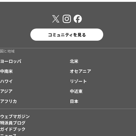
コミュニティを見る
国と地域
ヨーロッパ
北米
中南米
オセアニア
ハワイ
リゾート
アジア
中近東
アフリカ
日本
ウェブマガジン
特派員ブログ
ガイドブック
ニュース