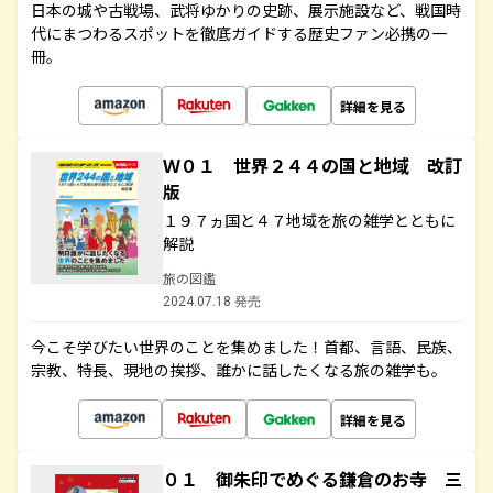
日本の城や古戦場、武将ゆかりの史跡、展示施設など、戦国時
代にまつわるスポットを徹底ガイドする歴史ファン必携の一
冊。
詳細を見る
Ｗ０１ 世界２４４の国と地域 改訂
版
１９７ヵ国と４７地域を旅の雑学とともに
解説
旅の図鑑
2024.07.18 発売
今こそ学びたい世界のことを集めました！首都、言語、民族、
宗教、特長、現地の挨拶、誰かに話したくなる旅の雑学も。
詳細を見る
０１ 御朱印でめぐる鎌倉のお寺 三