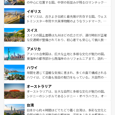
ンテンツ一覧
を参照してほしい。
から魅了する。また、フランスは美食の国としても知ら
の中心に位置する国。中世の街並みが残るロマンチック街
れ、フランス料理はユネスコ無形文化遺産にも登録されて
道から、未来を先取りするようなモダンな都市まで多様な
イギリス
いる。シャンパンの発祥地であるランス、プロヴァンスの
顔を持つこの国は、どこを歩いても飽きることがない。ベ
香り高いラベンダー畑など、多彩な楽しみ方が可能だ。さ
ルリンの文化的活気、バイエルン州のアルプスの絶景、そ
イギリスは、古きよき伝統と最先端が共存する国。ウェス
らに、パリ以外の地域にも魅力が溢れており、どの街角に
してライン川沿いのワイン畑といった風景は必見。ビール
トミンスター寺院や大英博物館のようなランドマーク、歴
も豊かな歴史と文化が息づいている。パリ以外の個性あふ
とソーセージを味わいながら地元の人と過ごす楽しい時間
史ある大学都市、美しい丘陵地帯や牧歌的な風景など、エ
れる地方に足を運ぶとそれぞれで全く異なる文化を体験で
スイス
は、お酒好きな人にはぜひ体験してほしい。 なお、新着の
リアごとに異なる魅力がある。また、優雅なアフタヌーン
きるだろう。 なお、新着のフランス情報は
コンテンツ一覧
ドイツ情報は
コンテンツ一覧
を参照してほしい。
ティー、ビール好きにはたまらない英国パブ、サッカー観
スイスの国土面積は九州ほどの広さだが、運行時刻が正確
を参照してほしい。
戦など、本場だからこそできる体験も豊富。イギリスを旅
な交通網が整備されており、初心者でも安心して個人旅行
して楽しみつくそう。 なお、新着のイギリス情報は
コンテ
を楽しめる。日本同様に時刻表どおりの旅が可能だ。中世
アメリカ
ンツ一覧
を参照してほしい。
の建物がそのまま残る町や、スイスならではのユニークな
博物館もあり、アルプス観光だけでなく町歩きも満喫する
アメリカ合衆国は、広大な土地と多様な文化が魅力の国。
ことができる。国民の所得が高いため物価も高いが、旅行
東海岸の都市部から西海岸のカリフォルニアまで、訪れる
者向けの交通パス提供のサービスもあり、うまく活用すれ
場所ごとに異なる風景と体験が待っている。ニューヨーク
ハワイ
ば市内交通費無料で観光を楽しむこともできる。 なお、新
のような巨大都市は、観光、ショッピング、エンターテイ
着のスイス情報は
コンテンツ一覧
を参照してほしい。
ンメントが詰まった刺激的なスポットだ。一方、アメリカ
年間を通じて温暖な気候に恵まれ、多くの島で構成される
西部には大自然が広がり、グランドキャニオンやイエロー
ハワイは、どの島も独自の魅力をもっている。大自然の神
ストーン国立公園といった絶景が堪能できる。さらに、南
秘を感じたいなら、火山が生み出した壮大な景観を誇るハ
オーストラリア
部のニューオーリンズでは、音楽と美食が融合した独特の
ワイ島は見逃せない。また、定番の観光地といえばオアフ
文化が魅力。旅行者はアメリカの各地域で異なる魅力を楽
島だが、静かな自然を求めるならマウイ島やカウアイ島が
オーストラリアは、壮大な自然と多様な文化が魅力の国。
しみながら、その多様性と豊かな歴史を感じることができ
おすすめ。エメラルドグリーンに輝く海をはじめ、豊かな
シドニーのシンボルであるシドニー・オペラハウス、オー
るだろう。車でのロードトリップや列車の旅も、アメリカ
文化や歴史が息づいている。「アロハスピリット」と呼ば
ストラリア東海岸北部に広がる大サンゴ礁地帯グレートバ
ならではの贅沢な旅のスタイルだ。 なお、新着のアメリカ
台湾
れるおもてなしの心で訪れる人々を迎えてくれるハワイの
リアリーフや大陸中央部にそびえるウルル（エアーズロッ
情報は
コンテンツ一覧
を参照してほしい。
人々、おいしいローカルフードやハワイアンミュージッ
ク）、タスマニアの美しい原生林やケアンズの熱帯雨林な
日本から約４時間ほどでたどり着く台湾は、多彩な文化と
ク、伝統的なフラダンスなど、すべてがハワイの魅力を彩
ど、見どころがたくさん。また、カフェやワイン、オージ
自然が織りなす魅力的な観光地。活気あふれる大都市の台