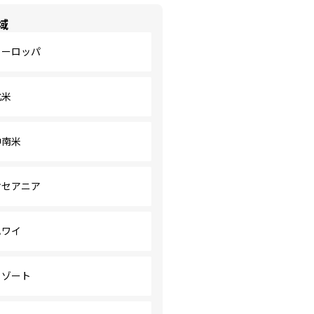
域
ヨーロッパ
北米
中南米
オセアニア
ハワイ
リゾート