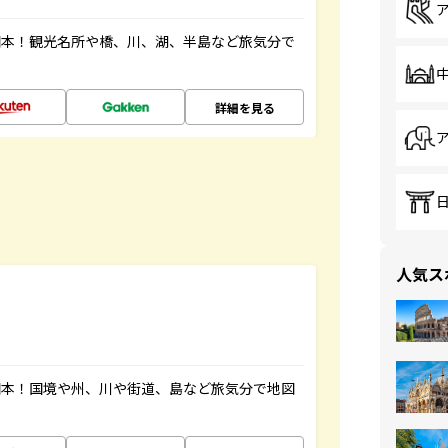
図本！観光名所や橋、川、湖、半島など旅気分で
詳細を見る
人気ス
図本！国境や州、川や街道、島など旅気分で地図