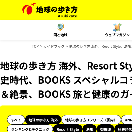
国と地域
ウェブマガジン
TOP
ガイドブック
地球の歩き方 海外、Resort Styl
地球の歩き方 海外、Resort 
史時代、BOOKS スペシャルコ
＆絶景、BOOKS 旅と健康の
すべて
地球の歩き方 海外
地球の歩き方 Jシリーズ（国内）
aru
ランキング&テクニック
Resort Style
島旅
御朱印
歴史時代