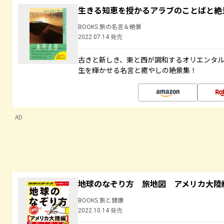
生きる知恵を授かるアラブのことばと絶
BOOKS 旅の名言＆絶景
2022.07.14 発売
古きと新しき、東と西が調和するオリエンタ
生を輝かせる名言と癒やしの絶景集！
AD
地球のなぞり方 旅地図 アメリカ大陸
BOOKS 旅と健康
2022.10.14 発売