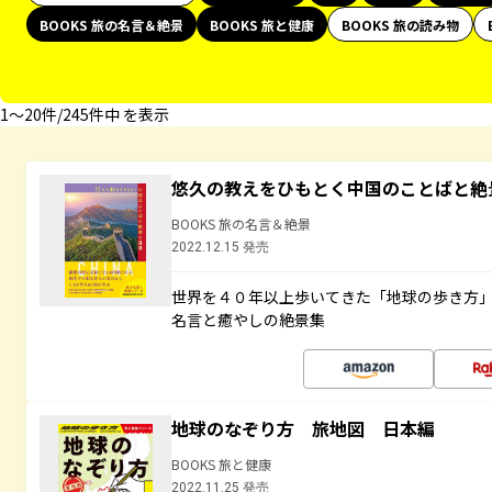
BOOKS 旅の名言＆絶景
BOOKS 旅と健康
BOOKS 旅の読み物
1〜20件/245件中 を表示
悠久の教えをひもとく中国のことばと絶
BOOKS 旅の名言＆絶景
2022.12.15 発売
世界を４０年以上歩いてきた「地球の歩き方
名言と癒やしの絶景集
地球のなぞり方 旅地図 日本編
BOOKS 旅と健康
2022.11.25 発売