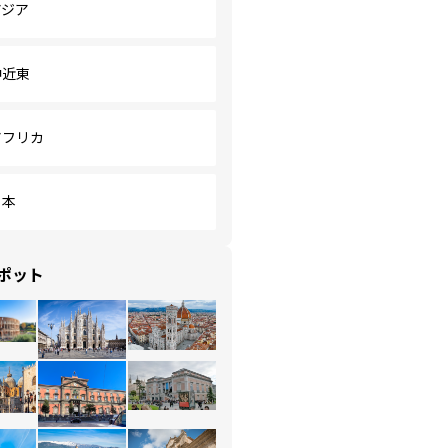
アジア
中近東
アフリカ
日本
ポット