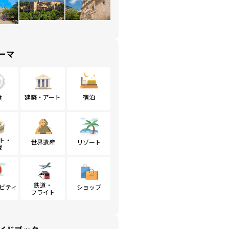
ーマ
食
建築・アート
宿泊
ト・
世界遺産
リゾート
戦
鉄道・
ビティ
ショップ
フライト