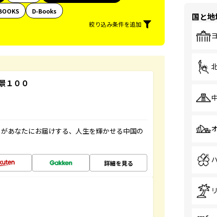
BOOKS
D-Books
国と地
絞り込み条件を追加
景１００
」があなたにお届けする、人生を輝かせる中国の
詳細を見る