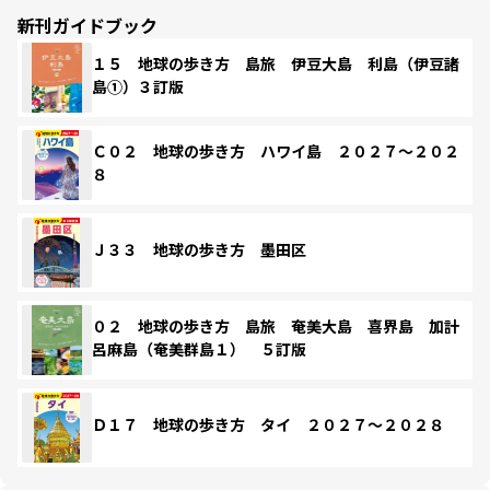
新刊ガイドブック
１５ 地球の歩き方 島旅 伊豆大島 利島（伊豆諸
島①）３訂版
Ｃ０２ 地球の歩き方 ハワイ島 ２０２７～２０２
８
Ｊ３３ 地球の歩き方 墨田区
０２ 地球の歩き方 島旅 奄美大島 喜界島 加計
呂麻島（奄美群島１） ５訂版
Ｄ１７ 地球の歩き方 タイ ２０２７～２０２８