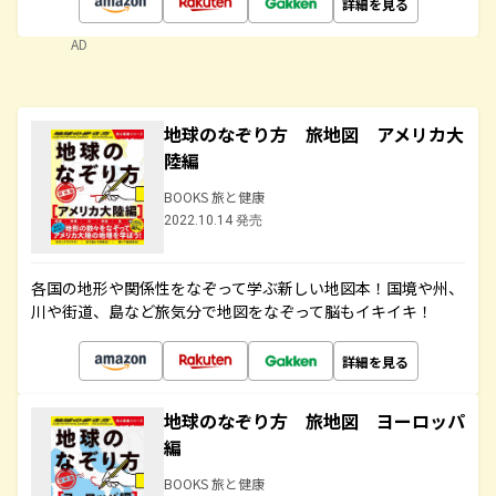
詳細を見る
AD
地球のなぞり方 旅地図 アメリカ大
陸編
BOOKS 旅と健康
2022.10.14 発売
各国の地形や関係性をなぞって学ぶ新しい地図本！国境や州、
川や街道、島など旅気分で地図をなぞって脳もイキイキ！
詳細を見る
地球のなぞり方 旅地図 ヨーロッパ
編
BOOKS 旅と健康