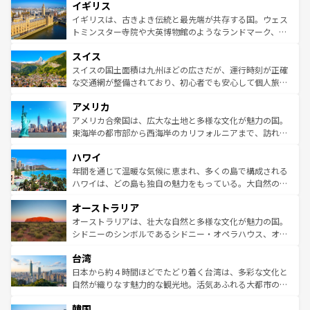
イギリス
いる。シャンパンの発祥地であるランス、プロヴァンスの
顔を持つこの国は、どこを歩いても飽きることがない。ベ
香り高いラベンダー畑など、多彩な楽しみ方が可能だ。さ
ルリンの文化的活気、バイエルン州のアルプスの絶景、そ
イギリスは、古きよき伝統と最先端が共存する国。ウェス
らに、パリ以外の地域にも魅力が溢れており、どの街角に
してライン川沿いのワイン畑といった風景は必見。ビール
トミンスター寺院や大英博物館のようなランドマーク、歴
も豊かな歴史と文化が息づいている。パリ以外の個性あふ
とソーセージを味わいながら地元の人と過ごす楽しい時間
史ある大学都市、美しい丘陵地帯や牧歌的な風景など、エ
れる地方に足を運ぶとそれぞれで全く異なる文化を体験で
スイス
は、お酒好きな人にはぜひ体験してほしい。 なお、新着の
リアごとに異なる魅力がある。また、優雅なアフタヌーン
きるだろう。 なお、新着のフランス情報は
コンテンツ一覧
ドイツ情報は
コンテンツ一覧
を参照してほしい。
ティー、ビール好きにはたまらない英国パブ、サッカー観
スイスの国土面積は九州ほどの広さだが、運行時刻が正確
を参照してほしい。
戦など、本場だからこそできる体験も豊富。イギリスを旅
な交通網が整備されており、初心者でも安心して個人旅行
して楽しみつくそう。 なお、新着のイギリス情報は
コンテ
を楽しめる。日本同様に時刻表どおりの旅が可能だ。中世
アメリカ
ンツ一覧
を参照してほしい。
の建物がそのまま残る町や、スイスならではのユニークな
博物館もあり、アルプス観光だけでなく町歩きも満喫する
アメリカ合衆国は、広大な土地と多様な文化が魅力の国。
ことができる。国民の所得が高いため物価も高いが、旅行
東海岸の都市部から西海岸のカリフォルニアまで、訪れる
者向けの交通パス提供のサービスもあり、うまく活用すれ
場所ごとに異なる風景と体験が待っている。ニューヨーク
ハワイ
ば市内交通費無料で観光を楽しむこともできる。 なお、新
のような巨大都市は、観光、ショッピング、エンターテイ
着のスイス情報は
コンテンツ一覧
を参照してほしい。
ンメントが詰まった刺激的なスポットだ。一方、アメリカ
年間を通じて温暖な気候に恵まれ、多くの島で構成される
西部には大自然が広がり、グランドキャニオンやイエロー
ハワイは、どの島も独自の魅力をもっている。大自然の神
ストーン国立公園といった絶景が堪能できる。さらに、南
秘を感じたいなら、火山が生み出した壮大な景観を誇るハ
オーストラリア
部のニューオーリンズでは、音楽と美食が融合した独特の
ワイ島は見逃せない。また、定番の観光地といえばオアフ
文化が魅力。旅行者はアメリカの各地域で異なる魅力を楽
島だが、静かな自然を求めるならマウイ島やカウアイ島が
オーストラリアは、壮大な自然と多様な文化が魅力の国。
しみながら、その多様性と豊かな歴史を感じることができ
おすすめ。エメラルドグリーンに輝く海をはじめ、豊かな
シドニーのシンボルであるシドニー・オペラハウス、オー
るだろう。車でのロードトリップや列車の旅も、アメリカ
文化や歴史が息づいている。「アロハスピリット」と呼ば
ストラリア東海岸北部に広がる大サンゴ礁地帯グレートバ
ならではの贅沢な旅のスタイルだ。 なお、新着のアメリカ
台湾
れるおもてなしの心で訪れる人々を迎えてくれるハワイの
リアリーフや大陸中央部にそびえるウルル（エアーズロッ
情報は
コンテンツ一覧
を参照してほしい。
人々、おいしいローカルフードやハワイアンミュージッ
ク）、タスマニアの美しい原生林やケアンズの熱帯雨林な
日本から約４時間ほどでたどり着く台湾は、多彩な文化と
ク、伝統的なフラダンスなど、すべてがハワイの魅力を彩
ど、見どころがたくさん。また、カフェやワイン、オージ
自然が織りなす魅力的な観光地。活気あふれる大都市の台
っている。訪れるたびに新しい発見と感動が待っているハ
ービーフなどの食文化も豊かで、美味しいものであふれて
北やノスタルジックな町並みが人気な九份（ジォウフェ
ワイを、存分に味わってほしい。 なお、新着のハワイ情報
韓国
いる。アクティビティも充実しており、サーフィンやダイ
ン）、静ひつな山岳地帯である台湾東部など、都市の喧騒