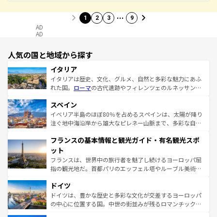
…
1
2
3
9
AD
AD
人気の国と地域から探す
イタリア
イタリアは歴史、文化、グルメ、自然と多彩な魅力にあふ
れた国。
ローマ
の古代遺跡やフィレンツェのルネッサンス
美術、ヴェネツィアの運河など、歴史あるスポットはもち
スペイン
ろん、トスカーナの美しい田園風景やアマルフィ海岸の絶
景など、自然景観も見逃せない。観光の合間には、本場の
イベリア半島のほぼ80％を占めるスペインは、太陽が降り
ピザやパスタなど、絶品のイタリア料理を堪能することも
注ぐ地中海沿岸から雄大なピレネー山脈まで、多彩な自然
できる。朝目覚めてから夜眠るまで、すべての瞬間を楽し
と文化が詰まったヨーロッパ屈指の旅行先だ。多様な地域
フランスの基本情報と観光ガイド・有名観光スポ
ませてくれるイタリアで、忘れられない旅をしてみよう！
文化が根付くこの国では、情熱的なフラメンコ、熱気あふ
なお、新着のイタリア情報は
コンテンツ一覧
を参照してほ
れる闘牛、そして美味しいタパスが生活の一部となってい
ット
しい。
る。首都マドリードの洗練された雰囲気や、バルセロナの
フランスは、世界中の旅行者を魅了し続けるヨーロッパ屈
アートに溢れた街角から、地方では古代ローマ遺跡や中世
指の観光地だ。首都パリのエッフェル塔やルーブル美術館
の城塞都市、穏やかなビーチリゾートまで多彩な表情を見
といった象徴的なスポットから、田舎町の古風な美しさま
せる。地方によって風土や気候が異なるスペインはその個
ドイツ
で、幅広い魅力が詰まっている。華麗な宮殿、歴史的な大
性で訪れる人を魅了する。 なお、新着のスペイン情報は
コ
聖堂、美しいビーチ、そして豊かな自然が、訪れる者を心
ドイツは、豊かな歴史と多彩な文化が交差するヨーロッパ
ンテンツ一覧
を参照してほしい。
から魅了する。また、フランスは美食の国としても知ら
の中心に位置する国。中世の街並みが残るロマンチック街
れ、フランス料理はユネスコ無形文化遺産にも登録されて
道から、未来を先取りするようなモダンな都市まで多様な