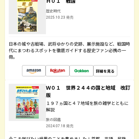
Ｈ０１ 戦国
歴史時代
2025.10.23 発売
日本の城や古戦場、武将ゆかりの史跡、展示施設など、戦国時
代にまつわるスポットを徹底ガイドする歴史ファン必携の一
冊。
詳細を見る
Ｗ０１ 世界２４４の国と地域 改訂
版
１９７ヵ国と４７地域を旅の雑学とともに
解説
旅の図鑑
2024.07.18 発売
今こそ学びたい世界のことを集めました！首都、言語、民族、