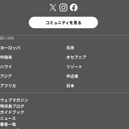
コミュニティを見る
国と地域
ヨーロッパ
北米
中南米
オセアニア
ハワイ
リゾート
アジア
中近東
アフリカ
日本
ウェブマガジン
特派員ブログ
ガイドブック
ニュース
著者一覧