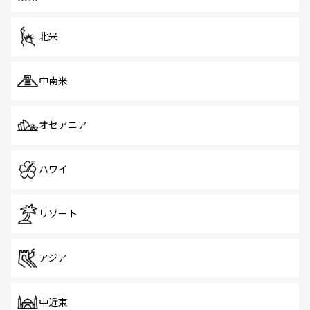
だ。訪れる人を飽きさせないシンガポールで、多様な魅力
を体感しよう。 なお、新着のシンガポール情報は
コンテン
ツ一覧
を参照してほしい。
北米
中南米
オセアニア
ハワイ
リゾート
アジア
中近東