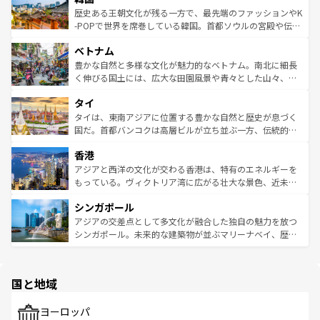
は
コンテンツ一覧
を参照してほしい。
ビング、ハイキングなど、アウトドア好きにはたまらな
と山間の静けさが共存しており、訪れる人に新しい発見と
歴史ある王朝文化が残る一方で、最先端のファッションやK
い。オーストラリアの多彩な魅力を存分に味わいつくそ
驚きをもたらしてくれる。また、奥深い台湾の食文化も魅
-POPで世界を席巻している韓国。首都ソウルの宮殿や伝統
う。 なお、新着のオーストラリア情報は
コンテンツ一覧
を
力で、夜市などの屋台グルメから高級料理、ヘルシーで美
家屋が並ぶエリアでは韓国の歴史と文化に浸ることがで
参照してほしい。
ベトナム
容にもいいと評判のスイーツなど、バラエティ豊かな料理
き、地方に足を延ばせば四季折々の自然美を楽しむことが
が味わえる。 なお、新着の台湾情報は
コンテンツ一覧
を参
できる。そして、キムチや焼肉、絶品のストリートフード
豊かな自然と多様な文化が魅力的なベトナム。南北に細長
照してほしい。
まで、さまざまな韓国料理が待っている。夜には、韓国な
く伸びる国土には、広大な田園風景や青々とした山々、世
らではのナイトライフも堪能できる。あたたかいホスピタ
界遺産に登録された壮大な自然景観が点在し、都市部では
タイ
リティに包まれながら、韓国の多彩な魅力を心ゆくまで味
急速な発展と共に伝統が息づく。ハノイの古い町並みやホ
わってみてほしい。 なお、新着の韓国情報は
コンテンツ一
ーチミン市のフランス統治時代の建物も、独特の雰囲気を
タイは、東南アジアに位置する豊かな自然と歴史が息づく
覧
を参照してほしい。
醸し出している。また、バラエティの豊かさとおいしさで
国だ。首都バンコクは高層ビルが立ち並ぶ一方、伝統的な
世界中の食通を魅了してやまないベトナム料理も魅力のひ
寺院や市場がいたるところに点在し、古きよき文化と現代
香港
とつ。フォーやバインミー、ベトナムコーヒーなどは、ぜ
の活気が交差している。北部ではチェンマイなどの山岳地
ひ現地で味わいたい。どの地域を訪れてもあたたかい人々
帯で自然と触れ合い、南部ではプーケットやクラビの美し
アジアと西洋の文化が交わる香港は、特有のエネルギーを
が旅行者を迎えてくれるので、きっと忘れられない旅にな
いビーチでリゾート気分を楽しむことができる。タイ料理
もっている。ヴィクトリア湾に広がる壮大な景色、近未来
るはずだ。 なお、新着のベトナム情報は
コンテンツ一覧
を
は世界的に有名で、屋台から高級レストランまで味覚を刺
的なアートスポット、そして歴史と現代が融合した町並
参照してほしい。
シンガポール
激する。気候は一年中温暖で、どの季節にも異なる楽しみ
み、どこを訪れても感動するはず。観光スポットが密集し
が待っている。親しみやすいタイの人々、仏教を中心とし
ており、効率よく見どころを回れるのも魅力。息をのむよ
アジアの交差点として多文化が融合した独自の魅力を放つ
た文化、そして多様な観光資源が、訪れる旅人を魅了し続
うな絶景から文化的な体験まで、香港を存分に楽しみ尽く
シンガポール。未来的な建築物が並ぶマリーナベイ、歴史
ける。 なお、新着のタイ情報は
コンテンツ一覧
を参照して
そう。 なお、新着の香港情報は
コンテンツ一覧
を参照して
と伝統を感じられるエスニックタウン、多数の緑豊かな公
ほしい。
ほしい。
園や自然保護区など、自然が調和した近代的な景観と文化
の多様性あふれるカラフルな町は、どこを歩いても新しい
国と地域
発見がある。さらに、治安のよさや充実した公共交通機関
も、旅行者にとっては魅力的なポイント。グルメも豊富
で、ホーカーズは地元の風情を楽しめる外せないスポット
ヨーロッパ