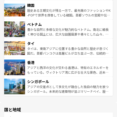
ービーフなどの食文化も豊かで、美味しいものであふれて
北やノスタルジックな町並みが人気な九份（ジォウフェ
は
コンテンツ一覧
を参照してほしい。
韓国
いる。アクティビティも充実しており、サーフィンやダイ
ン）、静ひつな山岳地帯である台湾東部など、都市の喧騒
ビング、ハイキングなど、アウトドア好きにはたまらな
と山間の静けさが共存しており、訪れる人に新しい発見と
歴史ある王朝文化が残る一方で、最先端のファッションやK
い。オーストラリアの多彩な魅力を存分に味わいつくそ
驚きをもたらしてくれる。また、奥深い台湾の食文化も魅
-POPで世界を席巻している韓国。首都ソウルの宮殿や伝統
う。 なお、新着のオーストラリア情報は
コンテンツ一覧
を
力で、夜市などの屋台グルメから高級料理、ヘルシーで美
家屋が並ぶエリアでは韓国の歴史と文化に浸ることがで
参照してほしい。
ベトナム
容にもいいと評判のスイーツなど、バラエティ豊かな料理
き、地方に足を延ばせば四季折々の自然美を楽しむことが
が味わえる。 なお、新着の台湾情報は
コンテンツ一覧
を参
できる。そして、キムチや焼肉、絶品のストリートフード
豊かな自然と多様な文化が魅力的なベトナム。南北に細長
照してほしい。
まで、さまざまな韓国料理が待っている。夜には、韓国な
く伸びる国土には、広大な田園風景や青々とした山々、世
らではのナイトライフも堪能できる。あたたかいホスピタ
界遺産に登録された壮大な自然景観が点在し、都市部では
タイ
リティに包まれながら、韓国の多彩な魅力を心ゆくまで味
急速な発展と共に伝統が息づく。ハノイの古い町並みやホ
わってみてほしい。 なお、新着の韓国情報は
コンテンツ一
ーチミン市のフランス統治時代の建物も、独特の雰囲気を
タイは、東南アジアに位置する豊かな自然と歴史が息づく
覧
を参照してほしい。
醸し出している。また、バラエティの豊かさとおいしさで
国だ。首都バンコクは高層ビルが立ち並ぶ一方、伝統的な
世界中の食通を魅了してやまないベトナム料理も魅力のひ
寺院や市場がいたるところに点在し、古きよき文化と現代
香港
とつ。フォーやバインミー、ベトナムコーヒーなどは、ぜ
の活気が交差している。北部ではチェンマイなどの山岳地
ひ現地で味わいたい。どの地域を訪れてもあたたかい人々
帯で自然と触れ合い、南部ではプーケットやクラビの美し
アジアと西洋の文化が交わる香港は、特有のエネルギーを
が旅行者を迎えてくれるので、きっと忘れられない旅にな
いビーチでリゾート気分を楽しむことができる。タイ料理
もっている。ヴィクトリア湾に広がる壮大な景色、近未来
るはずだ。 なお、新着のベトナム情報は
コンテンツ一覧
を
は世界的に有名で、屋台から高級レストランまで味覚を刺
的なアートスポット、そして歴史と現代が融合した町並
参照してほしい。
シンガポール
激する。気候は一年中温暖で、どの季節にも異なる楽しみ
み、どこを訪れても感動するはず。観光スポットが密集し
が待っている。親しみやすいタイの人々、仏教を中心とし
ており、効率よく見どころを回れるのも魅力。息をのむよ
アジアの交差点として多文化が融合した独自の魅力を放つ
た文化、そして多様な観光資源が、訪れる旅人を魅了し続
うな絶景から文化的な体験まで、香港を存分に楽しみ尽く
シンガポール。未来的な建築物が並ぶマリーナベイ、歴史
ける。 なお、新着のタイ情報は
コンテンツ一覧
を参照して
そう。 なお、新着の香港情報は
コンテンツ一覧
を参照して
と伝統を感じられるエスニックタウン、多数の緑豊かな公
ほしい。
ほしい。
園や自然保護区など、自然が調和した近代的な景観と文化
の多様性あふれるカラフルな町は、どこを歩いても新しい
国と地域
発見がある。さらに、治安のよさや充実した公共交通機関
も、旅行者にとっては魅力的なポイント。グルメも豊富