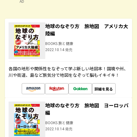
AD
地球のなぞり方 旅地図 アメリカ大
陸編
BOOKS 旅と健康
2022.10.14 発売
各国の地形や関係性をなぞって学ぶ新しい地図本！国境や州、
川や街道、島など旅気分で地図をなぞって脳もイキイキ！
詳細を見る
地球のなぞり方 旅地図 ヨーロッパ
編
BOOKS 旅と健康
2022.10.14 発売