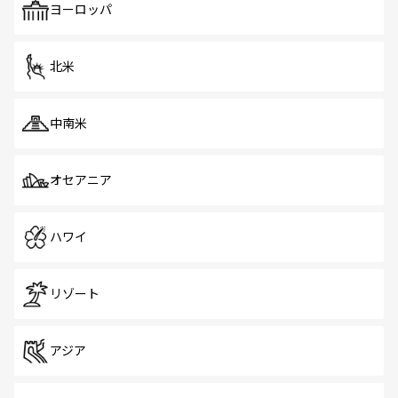
で、ホーカーズは地元の風情を楽しめる外せないスポット
ヨーロッパ
だ。訪れる人を飽きさせないシンガポールで、多様な魅力
を体感しよう。 なお、新着のシンガポール情報は
コンテン
ツ一覧
を参照してほしい。
北米
中南米
オセアニア
ハワイ
リゾート
アジア