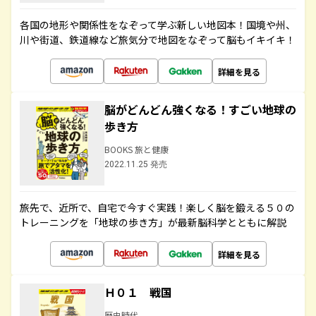
各国の地形や関係性をなぞって学ぶ新しい地図本！国境や州、
川や街道、鉄道線など旅気分で地図をなぞって脳もイキイキ！
詳細を見る
脳がどんどん強くなる！すごい地球の
歩き方
BOOKS 旅と健康
2022.11.25 発売
旅先で、近所で、自宅で今すぐ実践！楽しく脳を鍛える５０の
トレーニングを「地球の歩き方」が最新脳科学とともに解説
詳細を見る
Ｈ０１ 戦国
歴史時代