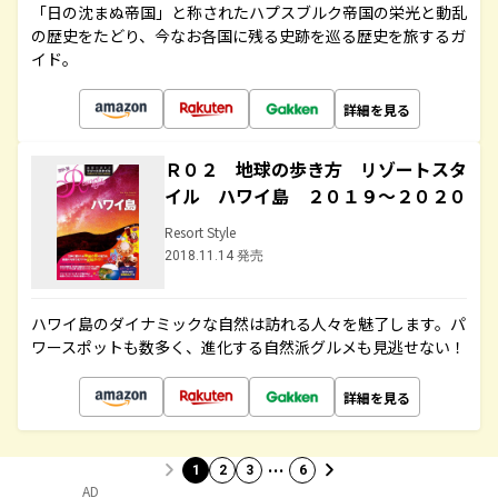
「日の沈まぬ帝国」と称されたハプスブルク帝国の栄光と動乱
の歴史をたどり、今なお各国に残る史跡を巡る歴史を旅するガ
イド。
詳細を見る
Ｒ０２ 地球の歩き方 リゾートスタ
イル ハワイ島 ２０１９～２０２０
Resort Style
2018.11.14 発売
ハワイ島のダイナミックな自然は訪れる人々を魅了します。パ
ワースポットも数多く、進化する自然派グルメも見逃せない！
詳細を見る
…
1
2
3
6
AD