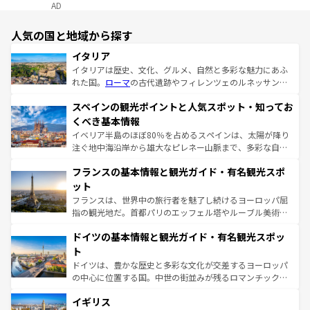
AD
人気の国と地域から探す
イタリア
イタリアは歴史、文化、グルメ、自然と多彩な魅力にあふ
れた国。
ローマ
の古代遺跡やフィレンツェのルネッサンス
美術、ヴェネツィアの運河など、歴史あるスポットはもち
スペインの観光ポイントと人気スポット・知ってお
ろん、トスカーナの美しい田園風景やアマルフィ海岸の絶
景など、自然景観も見逃せない。観光の合間には、本場の
くべき基本情報
ピザやパスタなど、絶品のイタリア料理を堪能することも
イベリア半島のほぼ80％を占めるスペインは、太陽が降り
できる。朝目覚めてから夜眠るまで、すべての瞬間を楽し
注ぐ地中海沿岸から雄大なピレネー山脈まで、多彩な自然
ませてくれるイタリアで、忘れられない旅をしてみよう！
と文化が詰まったヨーロッパ屈指の旅行先だ。多様な地域
なお、新着のイタリア情報は
コンテンツ一覧
を参照してほ
フランスの基本情報と観光ガイド・有名観光スポ
文化が根付くこの国では、情熱的なフラメンコ、熱気あふ
しい。
れる闘牛、そして美味しいタパスが生活の一部となってい
ット
る。首都マドリードの洗練された雰囲気や、バルセロナの
フランスは、世界中の旅行者を魅了し続けるヨーロッパ屈
アートに溢れた街角から、地方では古代ローマ遺跡や中世
指の観光地だ。首都パリのエッフェル塔やルーブル美術館
の城塞都市、穏やかなビーチリゾートまで多彩な表情を見
といった象徴的なスポットから、田舎町の古風な美しさま
せる。地方によって風土や気候が異なるスペインはその個
ドイツの基本情報と観光ガイド・有名観光スポッ
で、幅広い魅力が詰まっている。華麗な宮殿、歴史的な大
性で訪れる人を魅了する。 なお、新着のスペイン情報は
コ
聖堂、美しいビーチ、そして豊かな自然が、訪れる者を心
ト
ンテンツ一覧
を参照してほしい。
から魅了する。また、フランスは美食の国としても知ら
ドイツは、豊かな歴史と多彩な文化が交差するヨーロッパ
れ、フランス料理はユネスコ無形文化遺産にも登録されて
の中心に位置する国。中世の街並みが残るロマンチック街
いる。シャンパンの発祥地であるランス、プロヴァンスの
道から、未来を先取りするようなモダンな都市まで多様な
香り高いラベンダー畑など、多彩な楽しみ方が可能だ。さ
イギリス
顔を持つこの国は、どこを歩いても飽きることがない。ベ