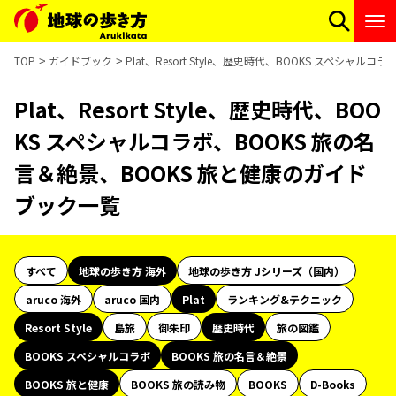
TOP
ガイドブック
Plat、Resort Style、歴史時代、BOOKS スペシャ
Plat、Resort Style、歴史時代、BOO
KS スペシャルコラボ、BOOKS 旅の名
言＆絶景、BOOKS 旅と健康のガイド
ブック一覧
すべて
地球の歩き方 海外
地球の歩き方 Jシリーズ（国内）
aruco 海外
aruco 国内
Plat
ランキング&テクニック
Resort Style
島旅
御朱印
歴史時代
旅の図鑑
BOOKS スペシャルコラボ
BOOKS 旅の名言＆絶景
BOOKS 旅と健康
BOOKS 旅の読み物
BOOKS
D-Books