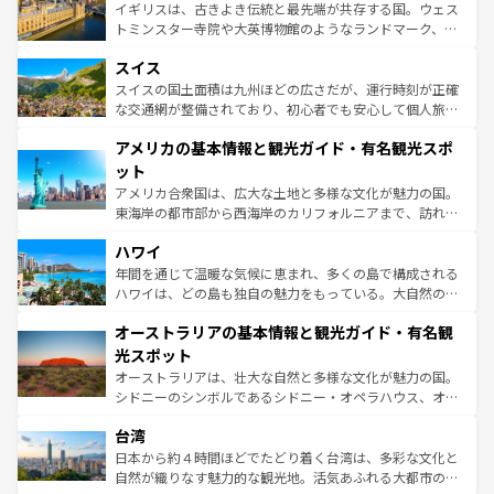
らに、パリ以外の地域にも魅力が溢れており、どの街角に
ルリンの文化的活気、バイエルン州のアルプスの絶景、そ
イギリスは、古きよき伝統と最先端が共存する国。ウェス
も豊かな歴史と文化が息づいている。パリ以外の個性あふ
してライン川沿いのワイン畑といった風景は必見。ビール
トミンスター寺院や大英博物館のようなランドマーク、歴
れる地方に足を運ぶとそれぞれで全く異なる文化を体験で
とソーセージを味わいながら地元の人と過ごす楽しい時間
史ある大学都市、美しい丘陵地帯や牧歌的な風景など、エ
きるだろう。 なお、新着のフランス情報は
コンテンツ一覧
スイス
は、お酒好きな人にはぜひ体験してほしい。 なお、新着の
リアごとに異なる魅力がある。また、優雅なアフタヌーン
を参照してほしい。
ドイツ情報は
コンテンツ一覧
を参照してほしい。
ティー、ビール好きにはたまらない英国パブ、サッカー観
スイスの国土面積は九州ほどの広さだが、運行時刻が正確
戦など、本場だからこそできる体験も豊富。イギリスを旅
な交通網が整備されており、初心者でも安心して個人旅行
して楽しみつくそう。 なお、新着のイギリス情報は
コンテ
を楽しめる。日本同様に時刻表どおりの旅が可能だ。中世
アメリカの基本情報と観光ガイド・有名観光スポ
ンツ一覧
を参照してほしい。
の建物がそのまま残る町や、スイスならではのユニークな
博物館もあり、アルプス観光だけでなく町歩きも満喫する
ット
ことができる。国民の所得が高いため物価も高いが、旅行
アメリカ合衆国は、広大な土地と多様な文化が魅力の国。
者向けの交通パス提供のサービスもあり、うまく活用すれ
東海岸の都市部から西海岸のカリフォルニアまで、訪れる
ば市内交通費無料で観光を楽しむこともできる。 なお、新
場所ごとに異なる風景と体験が待っている。ニューヨーク
着のスイス情報は
コンテンツ一覧
を参照してほしい。
ハワイ
のような巨大都市は、観光、ショッピング、エンターテイ
ンメントが詰まった刺激的なスポットだ。一方、アメリカ
年間を通じて温暖な気候に恵まれ、多くの島で構成される
西部には大自然が広がり、グランドキャニオンやイエロー
ハワイは、どの島も独自の魅力をもっている。大自然の神
ストーン国立公園といった絶景が堪能できる。さらに、南
秘を感じたいなら、火山が生み出した壮大な景観を誇るハ
オーストラリアの基本情報と観光ガイド・有名観
部のニューオーリンズでは、音楽と美食が融合した独特の
ワイ島は見逃せない。また、定番の観光地といえばオアフ
文化が魅力。旅行者はアメリカの各地域で異なる魅力を楽
島だが、静かな自然を求めるならマウイ島やカウアイ島が
光スポット
しみながら、その多様性と豊かな歴史を感じることができ
おすすめ。エメラルドグリーンに輝く海をはじめ、豊かな
オーストラリアは、壮大な自然と多様な文化が魅力の国。
るだろう。車でのロードトリップや列車の旅も、アメリカ
文化や歴史が息づいている。「アロハスピリット」と呼ば
シドニーのシンボルであるシドニー・オペラハウス、オー
ならではの贅沢な旅のスタイルだ。 なお、新着のアメリカ
れるおもてなしの心で訪れる人々を迎えてくれるハワイの
ストラリア東海岸北部に広がる大サンゴ礁地帯グレートバ
情報は
コンテンツ一覧
を参照してほしい。
人々、おいしいローカルフードやハワイアンミュージッ
台湾
リアリーフや大陸中央部にそびえるウルル（エアーズロッ
ク、伝統的なフラダンスなど、すべてがハワイの魅力を彩
ク）、タスマニアの美しい原生林やケアンズの熱帯雨林な
日本から約４時間ほどでたどり着く台湾は、多彩な文化と
っている。訪れるたびに新しい発見と感動が待っているハ
ど、見どころがたくさん。また、カフェやワイン、オージ
自然が織りなす魅力的な観光地。活気あふれる大都市の台
ワイを、存分に味わってほしい。 なお、新着のハワイ情報