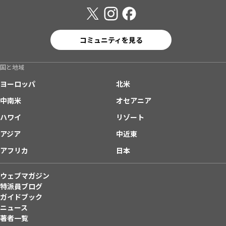
コミュニティを見る
国と地域
ヨーロッパ
北米
中南米
オセアニア
ハワイ
リゾート
アジア
中近東
アフリカ
日本
ウェブマガジン
特派員ブログ
ガイドブック
ニュース
著者一覧