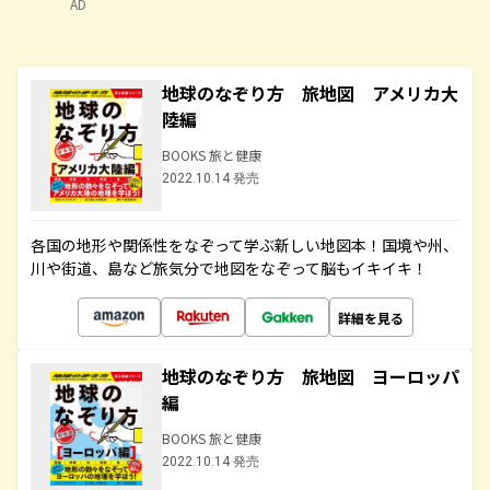
AD
地球のなぞり方 旅地図 アメリカ大
陸編
BOOKS 旅と健康
2022.10.14 発売
各国の地形や関係性をなぞって学ぶ新しい地図本！国境や州、
川や街道、島など旅気分で地図をなぞって脳もイキイキ！
詳細を見る
地球のなぞり方 旅地図 ヨーロッパ
編
BOOKS 旅と健康
2022.10.14 発売