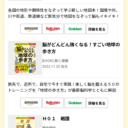
各国の地形や関係性をなぞって学ぶ新しい地図本！国境や州、
川や街道、鉄道線など旅気分で地図をなぞって脳もイキイキ！
詳細を見る
脳がどんどん強くなる！すごい地球の
歩き方
BOOKS 旅と健康
2022.11.25 発売
旅先で、近所で、自宅で今すぐ実践！楽しく脳を鍛える５０の
トレーニングを「地球の歩き方」が最新脳科学とともに解説
詳細を見る
Ｈ０１ 戦国
歴史時代