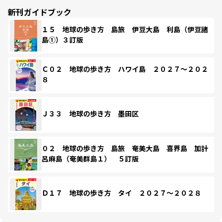
新刊ガイドブック
１５ 地球の歩き方 島旅 伊豆大島 利島（伊豆諸
島①）３訂版
Ｃ０２ 地球の歩き方 ハワイ島 ２０２７～２０２
８
Ｊ３３ 地球の歩き方 墨田区
０２ 地球の歩き方 島旅 奄美大島 喜界島 加計
呂麻島（奄美群島１） ５訂版
Ｄ１７ 地球の歩き方 タイ ２０２７～２０２８