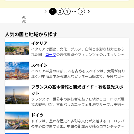
…
1
2
3
6
AD
AD
人気の国と地域から探す
イタリア
イタリアは歴史、文化、グルメ、自然と多彩な魅力にあふ
れた国。
ローマ
の古代遺跡やフィレンツェのルネッサンス
美術、ヴェネツィアの運河など、歴史あるスポットはもち
スペイン
ろん、トスカーナの美しい田園風景やアマルフィ海岸の絶
景など、自然景観も見逃せない。観光の合間には、本場の
イベリア半島のほぼ80％を占めるスペインは、太陽が降り
ピザやパスタなど、絶品のイタリア料理を堪能することも
注ぐ地中海沿岸から雄大なピレネー山脈まで、多彩な自然
できる。朝目覚めてから夜眠るまで、すべての瞬間を楽し
と文化が詰まったヨーロッパ屈指の旅行先だ。多様な地域
フランスの基本情報と観光ガイド・有名観光スポ
ませてくれるイタリアで、忘れられない旅をしてみよう！
文化が根付くこの国では、情熱的なフラメンコ、熱気あふ
なお、新着のイタリア情報は
コンテンツ一覧
を参照してほ
れる闘牛、そして美味しいタパスが生活の一部となってい
ット
しい。
る。首都マドリードの洗練された雰囲気や、バルセロナの
フランスは、世界中の旅行者を魅了し続けるヨーロッパ屈
アートに溢れた街角から、地方では古代ローマ遺跡や中世
指の観光地だ。首都パリのエッフェル塔やルーブル美術館
の城塞都市、穏やかなビーチリゾートまで多彩な表情を見
といった象徴的なスポットから、田舎町の古風な美しさま
せる。地方によって風土や気候が異なるスペインはその個
ドイツ
で、幅広い魅力が詰まっている。華麗な宮殿、歴史的な大
性で訪れる人を魅了する。 なお、新着のスペイン情報は
コ
聖堂、美しいビーチ、そして豊かな自然が、訪れる者を心
ドイツは、豊かな歴史と多彩な文化が交差するヨーロッパ
ンテンツ一覧
を参照してほしい。
から魅了する。また、フランスは美食の国としても知ら
の中心に位置する国。中世の街並みが残るロマンチック街
れ、フランス料理はユネスコ無形文化遺産にも登録されて
道から、未来を先取りするようなモダンな都市まで多様な