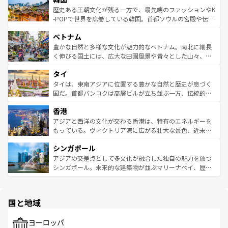
は
コンテンツ一覧
を参照してほしい。
ビング、ハイキングなど、アウトドア好きにはたまらな
と山間の静けさが共存しており、訪れる人に新しい発見と
歴史ある王朝文化が残る一方で、最先端のファッションやK
い。オーストラリアの多彩な魅力を存分に味わいつくそ
驚きをもたらしてくれる。また、奥深い台湾の食文化も魅
-POPで世界を席巻している韓国。首都ソウルの宮殿や伝統
う。 なお、新着のオーストラリア情報は
コンテンツ一覧
を
力で、夜市などの屋台グルメから高級料理、ヘルシーで美
家屋が並ぶエリアでは韓国の歴史と文化に浸ることがで
参照してほしい。
ベトナム
容にもいいと評判のスイーツなど、バラエティ豊かな料理
き、地方に足を延ばせば四季折々の自然美を楽しむことが
が味わえる。 なお、新着の台湾情報は
コンテンツ一覧
を参
できる。そして、キムチや焼肉、絶品のストリートフード
豊かな自然と多様な文化が魅力的なベトナム。南北に細長
照してほしい。
まで、さまざまな韓国料理が待っている。夜には、韓国な
く伸びる国土には、広大な田園風景や青々とした山々、世
らではのナイトライフも堪能できる。あたたかいホスピタ
界遺産に登録された壮大な自然景観が点在し、都市部では
タイ
リティに包まれながら、韓国の多彩な魅力を心ゆくまで味
急速な発展と共に伝統が息づく。ハノイの古い町並みやホ
わってみてほしい。 なお、新着の韓国情報は
コンテンツ一
ーチミン市のフランス統治時代の建物も、独特の雰囲気を
タイは、東南アジアに位置する豊かな自然と歴史が息づく
覧
を参照してほしい。
醸し出している。また、バラエティの豊かさとおいしさで
国だ。首都バンコクは高層ビルが立ち並ぶ一方、伝統的な
世界中の食通を魅了してやまないベトナム料理も魅力のひ
寺院や市場がいたるところに点在し、古きよき文化と現代
香港
とつ。フォーやバインミー、ベトナムコーヒーなどは、ぜ
の活気が交差している。北部ではチェンマイなどの山岳地
ひ現地で味わいたい。どの地域を訪れてもあたたかい人々
帯で自然と触れ合い、南部ではプーケットやクラビの美し
アジアと西洋の文化が交わる香港は、特有のエネルギーを
が旅行者を迎えてくれるので、きっと忘れられない旅にな
いビーチでリゾート気分を楽しむことができる。タイ料理
もっている。ヴィクトリア湾に広がる壮大な景色、近未来
るはずだ。 なお、新着のベトナム情報は
コンテンツ一覧
を
は世界的に有名で、屋台から高級レストランまで味覚を刺
的なアートスポット、そして歴史と現代が融合した町並
参照してほしい。
シンガポール
激する。気候は一年中温暖で、どの季節にも異なる楽しみ
み、どこを訪れても感動するはず。観光スポットが密集し
が待っている。親しみやすいタイの人々、仏教を中心とし
ており、効率よく見どころを回れるのも魅力。息をのむよ
アジアの交差点として多文化が融合した独自の魅力を放つ
た文化、そして多様な観光資源が、訪れる旅人を魅了し続
うな絶景から文化的な体験まで、香港を存分に楽しみ尽く
シンガポール。未来的な建築物が並ぶマリーナベイ、歴史
ける。 なお、新着のタイ情報は
コンテンツ一覧
を参照して
そう。 なお、新着の香港情報は
コンテンツ一覧
を参照して
と伝統を感じられるエスニックタウン、多数の緑豊かな公
ほしい。
ほしい。
園や自然保護区など、自然が調和した近代的な景観と文化
の多様性あふれるカラフルな町は、どこを歩いても新しい
国と地域
発見がある。さらに、治安のよさや充実した公共交通機関
も、旅行者にとっては魅力的なポイント。グルメも豊富
で、ホーカーズは地元の風情を楽しめる外せないスポット
ヨーロッパ