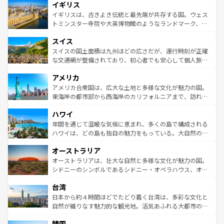
イギリス
いる。シャンパンの発祥地であるランス、プロヴァンスの
顔を持つこの国は、どこを歩いても飽きることがない。ベ
香り高いラベンダー畑など、多彩な楽しみ方が可能だ。さ
ルリンの文化的活気、バイエルン州のアルプスの絶景、そ
イギリスは、古きよき伝統と最先端が共存する国。ウェス
らに、パリ以外の地域にも魅力が溢れており、どの街角に
してライン川沿いのワイン畑といった風景は必見。ビール
トミンスター寺院や大英博物館のようなランドマーク、歴
も豊かな歴史と文化が息づいている。パリ以外の個性あふ
とソーセージを味わいながら地元の人と過ごす楽しい時間
史ある大学都市、美しい丘陵地帯や牧歌的な風景など、エ
れる地方に足を運ぶとそれぞれで全く異なる文化を体験で
スイス
は、お酒好きな人にはぜひ体験してほしい。 なお、新着の
リアごとに異なる魅力がある。また、優雅なアフタヌーン
きるだろう。 なお、新着のフランス情報は
コンテンツ一覧
ドイツ情報は
コンテンツ一覧
を参照してほしい。
ティー、ビール好きにはたまらない英国パブ、サッカー観
スイスの国土面積は九州ほどの広さだが、運行時刻が正確
を参照してほしい。
戦など、本場だからこそできる体験も豊富。イギリスを旅
な交通網が整備されており、初心者でも安心して個人旅行
して楽しみつくそう。 なお、新着のイギリス情報は
コンテ
を楽しめる。日本同様に時刻表どおりの旅が可能だ。中世
アメリカ
ンツ一覧
を参照してほしい。
の建物がそのまま残る町や、スイスならではのユニークな
博物館もあり、アルプス観光だけでなく町歩きも満喫する
アメリカ合衆国は、広大な土地と多様な文化が魅力の国。
ことができる。国民の所得が高いため物価も高いが、旅行
東海岸の都市部から西海岸のカリフォルニアまで、訪れる
者向けの交通パス提供のサービスもあり、うまく活用すれ
場所ごとに異なる風景と体験が待っている。ニューヨーク
ハワイ
ば市内交通費無料で観光を楽しむこともできる。 なお、新
のような巨大都市は、観光、ショッピング、エンターテイ
着のスイス情報は
コンテンツ一覧
を参照してほしい。
ンメントが詰まった刺激的なスポットだ。一方、アメリカ
年間を通じて温暖な気候に恵まれ、多くの島で構成される
西部には大自然が広がり、グランドキャニオンやイエロー
ハワイは、どの島も独自の魅力をもっている。大自然の神
ストーン国立公園といった絶景が堪能できる。さらに、南
秘を感じたいなら、火山が生み出した壮大な景観を誇るハ
オーストラリア
部のニューオーリンズでは、音楽と美食が融合した独特の
ワイ島は見逃せない。また、定番の観光地といえばオアフ
文化が魅力。旅行者はアメリカの各地域で異なる魅力を楽
島だが、静かな自然を求めるならマウイ島やカウアイ島が
オーストラリアは、壮大な自然と多様な文化が魅力の国。
しみながら、その多様性と豊かな歴史を感じることができ
おすすめ。エメラルドグリーンに輝く海をはじめ、豊かな
シドニーのシンボルであるシドニー・オペラハウス、オー
るだろう。車でのロードトリップや列車の旅も、アメリカ
文化や歴史が息づいている。「アロハスピリット」と呼ば
ストラリア東海岸北部に広がる大サンゴ礁地帯グレートバ
ならではの贅沢な旅のスタイルだ。 なお、新着のアメリカ
台湾
れるおもてなしの心で訪れる人々を迎えてくれるハワイの
リアリーフや大陸中央部にそびえるウルル（エアーズロッ
情報は
コンテンツ一覧
を参照してほしい。
人々、おいしいローカルフードやハワイアンミュージッ
ク）、タスマニアの美しい原生林やケアンズの熱帯雨林な
日本から約４時間ほどでたどり着く台湾は、多彩な文化と
ク、伝統的なフラダンスなど、すべてがハワイの魅力を彩
ど、見どころがたくさん。また、カフェやワイン、オージ
自然が織りなす魅力的な観光地。活気あふれる大都市の台
っている。訪れるたびに新しい発見と感動が待っているハ
ービーフなどの食文化も豊かで、美味しいものであふれて
北やノスタルジックな町並みが人気な九份（ジォウフェ
ワイを、存分に味わってほしい。 なお、新着のハワイ情報
韓国
いる。アクティビティも充実しており、サーフィンやダイ
ン）、静ひつな山岳地帯である台湾東部など、都市の喧騒