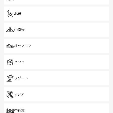
だ。訪れる人を飽きさせないシンガポールで、多様な魅力
を体感しよう。 なお、新着のシンガポール情報は
コンテン
ツ一覧
を参照してほしい。
北米
中南米
オセアニア
ハワイ
リゾート
アジア
中近東