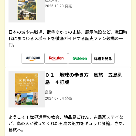
2025.10.23 発売
日本の城や古戦場、武将ゆかりの史跡、展示施設など、戦国時
代にまつわるスポットを徹底ガイドする歴史ファン必携の一
冊。
詳細を見る
０１ 地球の歩き方 島旅 五島列
島 ４訂版
島旅
2024.07.04 発売
ようこそ！世界遺産の教会、絶品島ごはん、古民家ステイな
ど、島の人が教えてくれた五島の魅力をギュッと凝縮。さあ、
島旅へ。