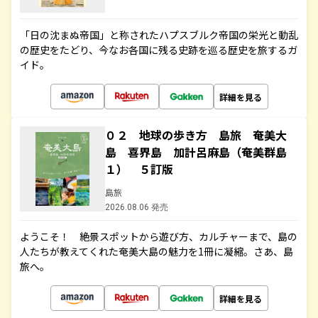
「日の沈まぬ帝国」と称されたハプスブルク帝国の栄光と動乱
の歴史をたどり、今なお各国に残る史跡を巡る歴史を旅するガ
イド。
詳細を見る
０２ 地球の歩き方 島旅 奄美大
島 喜界島 加計呂麻島（奄美群島
１） ５訂版
島旅
2026.08.06 発売
ようこそ！ 絶景スポットから遊び方、カルチャーまで、島の
人たちが教えてくれた奄美大島の魅力を1冊に凝縮。さあ、島
旅へ。
詳細を見る