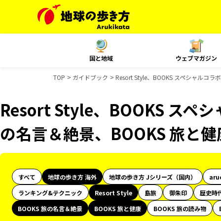
国と地域
ウェブマガジン
TOP
ガイドブック
Resort Style、BOOKS スペシャ
Resort Style、BOOKS ス
の名言＆絶景、BOOKS 旅と
すべて
地球の歩き方 海外
地球の歩き方 Jシリーズ（国内）
aru
ランキング&テクニック
Resort Style
島旅
御朱印
歴史時
BOOKS 旅の名言＆絶景
BOOKS 旅と健康
BOOKS 旅の読み物