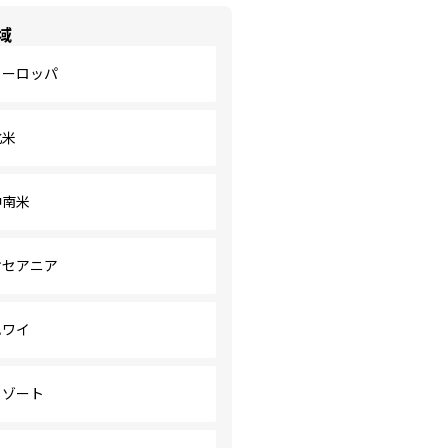
域
ヨーロッパ
北米
中南米
オセアニア
ハワイ
リゾート