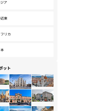
アジア
中近東
アフリカ
日本
ポット