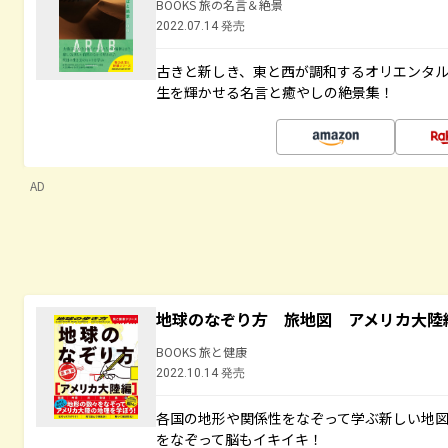
BOOKS 旅の名言＆絶景
2022.07.14 発売
古きと新しき、東と西が調和するオリエンタ
生を輝かせる名言と癒やしの絶景集！
AD
地球のなぞり方 旅地図 アメリカ大陸
BOOKS 旅と健康
2022.10.14 発売
各国の地形や関係性をなぞって学ぶ新しい地
をなぞって脳もイキイキ！