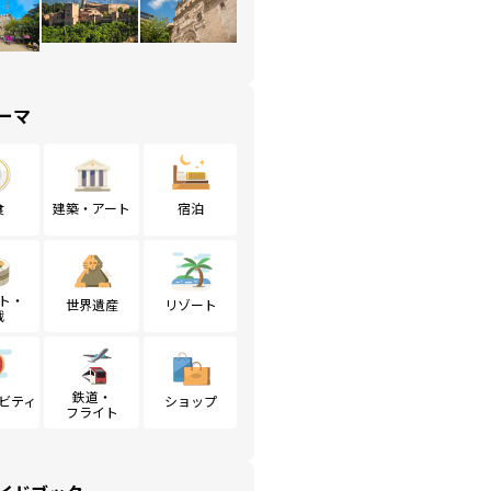
ーマ
食
建築・アート
宿泊
ト・
世界遺産
リゾート
戦
鉄道・
ビティ
ショップ
フライト