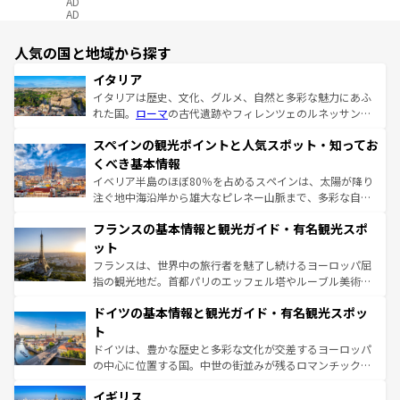
AD
AD
人気の国と地域から探す
イタリア
イタリアは歴史、文化、グルメ、自然と多彩な魅力にあふ
れた国。
ローマ
の古代遺跡やフィレンツェのルネッサンス
美術、ヴェネツィアの運河など、歴史あるスポットはもち
スペインの観光ポイントと人気スポット・知ってお
ろん、トスカーナの美しい田園風景やアマルフィ海岸の絶
景など、自然景観も見逃せない。観光の合間には、本場の
くべき基本情報
ピザやパスタなど、絶品のイタリア料理を堪能することも
イベリア半島のほぼ80％を占めるスペインは、太陽が降り
できる。朝目覚めてから夜眠るまで、すべての瞬間を楽し
注ぐ地中海沿岸から雄大なピレネー山脈まで、多彩な自然
ませてくれるイタリアで、忘れられない旅をしてみよう！
と文化が詰まったヨーロッパ屈指の旅行先だ。多様な地域
なお、新着のイタリア情報は
コンテンツ一覧
を参照してほ
フランスの基本情報と観光ガイド・有名観光スポ
文化が根付くこの国では、情熱的なフラメンコ、熱気あふ
しい。
れる闘牛、そして美味しいタパスが生活の一部となってい
ット
る。首都マドリードの洗練された雰囲気や、バルセロナの
フランスは、世界中の旅行者を魅了し続けるヨーロッパ屈
アートに溢れた街角から、地方では古代ローマ遺跡や中世
指の観光地だ。首都パリのエッフェル塔やルーブル美術館
の城塞都市、穏やかなビーチリゾートまで多彩な表情を見
といった象徴的なスポットから、田舎町の古風な美しさま
せる。地方によって風土や気候が異なるスペインはその個
ドイツの基本情報と観光ガイド・有名観光スポッ
で、幅広い魅力が詰まっている。華麗な宮殿、歴史的な大
性で訪れる人を魅了する。 なお、新着のスペイン情報は
コ
聖堂、美しいビーチ、そして豊かな自然が、訪れる者を心
ト
ンテンツ一覧
を参照してほしい。
から魅了する。また、フランスは美食の国としても知ら
ドイツは、豊かな歴史と多彩な文化が交差するヨーロッパ
れ、フランス料理はユネスコ無形文化遺産にも登録されて
の中心に位置する国。中世の街並みが残るロマンチック街
いる。シャンパンの発祥地であるランス、プロヴァンスの
道から、未来を先取りするようなモダンな都市まで多様な
香り高いラベンダー畑など、多彩な楽しみ方が可能だ。さ
イギリス
顔を持つこの国は、どこを歩いても飽きることがない。ベ