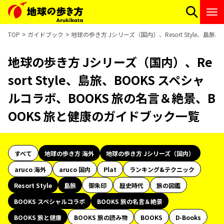
TOP
ガイドブック
地球の歩き方 Jシリーズ（国内）、Resort Style、島
地球の歩き方 Jシリーズ（国内）、Re
sort Style、島旅、BOOKS スペシャ
ルコラボ、BOOKS 旅の名言＆絶景、B
OOKS 旅と健康のガイドブック一覧
すべて
地球の歩き方 海外
地球の歩き方 Jシリーズ（国内）
aruco 海外
aruco 国内
Plat
ランキング&テクニック
Resort Style
島旅
御朱印
歴史時代
旅の図鑑
BOOKS スペシャルコラボ
BOOKS 旅の名言＆絶景
BOOKS 旅と健康
BOOKS 旅の読み物
BOOKS
D-Books