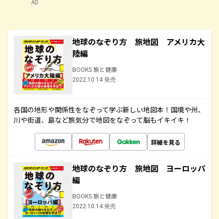
AD
地球のなぞり方 旅地図 アメリカ大
陸編
BOOKS 旅と健康
2022.10.14 発売
各国の地形や関係性をなぞって学ぶ新しい地図本！国境や州、
川や街道、島など旅気分で地図をなぞって脳もイキイキ！
詳細を見る
地球のなぞり方 旅地図 ヨーロッパ
編
BOOKS 旅と健康
2022.10.14 発売