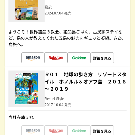
島旅
2024.07.04 発売
ようこそ！世界遺産の教会、絶品島ごはん、古民家ステイな
ど、島の人が教えてくれた五島の魅力をギュッと凝縮。さあ、
島旅へ。
詳細を見る
Ｒ０１ 地球の歩き方 リゾートスタ
イル ホノルル＆オアフ島 ２０１８
～２０１９
Resort Style
2017.10.04 発売
当社在庫切れ
詳細を見る