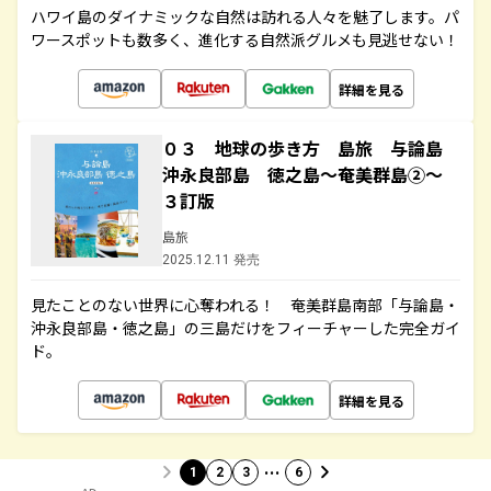
ハワイ島のダイナミックな自然は訪れる人々を魅了します。パ
ワースポットも数多く、進化する自然派グルメも見逃せない！
詳細を見る
０３ 地球の歩き方 島旅 与論島
沖永良部島 徳之島～奄美群島②～
３訂版
島旅
2025.12.11 発売
見たことのない世界に心奪われる！ 奄美群島南部「与論島・
沖永良部島・徳之島」の三島だけをフィーチャーした完全ガイ
ド。
詳細を見る
…
1
2
3
6