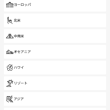
で、ホーカーズは地元の風情を楽しめる外せないスポット
ヨーロッパ
だ。訪れる人を飽きさせないシンガポールで、多様な魅力
を体感しよう。 なお、新着のシンガポール情報は
コンテン
ツ一覧
を参照してほしい。
北米
中南米
オセアニア
ハワイ
リゾート
アジア