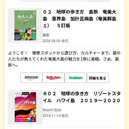
０２ 地球の歩き方 島旅 奄美大
島 喜界島 加計呂麻島（奄美群島
１） ５訂版
島旅
2026.08.06 発売
ようこそ！ 絶景スポットから遊び方、カルチャーまで、島の
人たちが教えてくれた奄美大島の魅力を1冊に凝縮。さあ、島
旅へ。
詳細を見る
Ｒ０２ 地球の歩き方 リゾートスタ
イル ハワイ島 ２０１９～２０２０
Resort Style
2018.11.14 発売