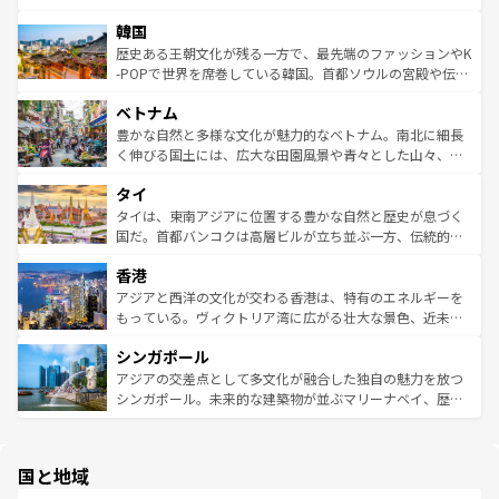
ワイを、存分に味わってほしい。 なお、新着のハワイ情報
ービーフなどの食文化も豊かで、美味しいものであふれて
北やノスタルジックな町並みが人気な九份（ジォウフェ
は
コンテンツ一覧
を参照してほしい。
韓国
いる。アクティビティも充実しており、サーフィンやダイ
ン）、静ひつな山岳地帯である台湾東部など、都市の喧騒
ビング、ハイキングなど、アウトドア好きにはたまらな
と山間の静けさが共存しており、訪れる人に新しい発見と
歴史ある王朝文化が残る一方で、最先端のファッションやK
い。オーストラリアの多彩な魅力を存分に味わいつくそ
驚きをもたらしてくれる。また、奥深い台湾の食文化も魅
-POPで世界を席巻している韓国。首都ソウルの宮殿や伝統
う。 なお、新着のオーストラリア情報は
コンテンツ一覧
を
力で、夜市などの屋台グルメから高級料理、ヘルシーで美
家屋が並ぶエリアでは韓国の歴史と文化に浸ることがで
参照してほしい。
ベトナム
容にもいいと評判のスイーツなど、バラエティ豊かな料理
き、地方に足を延ばせば四季折々の自然美を楽しむことが
が味わえる。 なお、新着の台湾情報は
コンテンツ一覧
を参
できる。そして、キムチや焼肉、絶品のストリートフード
豊かな自然と多様な文化が魅力的なベトナム。南北に細長
照してほしい。
まで、さまざまな韓国料理が待っている。夜には、韓国な
く伸びる国土には、広大な田園風景や青々とした山々、世
らではのナイトライフも堪能できる。あたたかいホスピタ
界遺産に登録された壮大な自然景観が点在し、都市部では
タイ
リティに包まれながら、韓国の多彩な魅力を心ゆくまで味
急速な発展と共に伝統が息づく。ハノイの古い町並みやホ
わってみてほしい。 なお、新着の韓国情報は
コンテンツ一
ーチミン市のフランス統治時代の建物も、独特の雰囲気を
タイは、東南アジアに位置する豊かな自然と歴史が息づく
覧
を参照してほしい。
醸し出している。また、バラエティの豊かさとおいしさで
国だ。首都バンコクは高層ビルが立ち並ぶ一方、伝統的な
世界中の食通を魅了してやまないベトナム料理も魅力のひ
寺院や市場がいたるところに点在し、古きよき文化と現代
香港
とつ。フォーやバインミー、ベトナムコーヒーなどは、ぜ
の活気が交差している。北部ではチェンマイなどの山岳地
ひ現地で味わいたい。どの地域を訪れてもあたたかい人々
帯で自然と触れ合い、南部ではプーケットやクラビの美し
アジアと西洋の文化が交わる香港は、特有のエネルギーを
が旅行者を迎えてくれるので、きっと忘れられない旅にな
いビーチでリゾート気分を楽しむことができる。タイ料理
もっている。ヴィクトリア湾に広がる壮大な景色、近未来
るはずだ。 なお、新着のベトナム情報は
コンテンツ一覧
を
は世界的に有名で、屋台から高級レストランまで味覚を刺
的なアートスポット、そして歴史と現代が融合した町並
参照してほしい。
シンガポール
激する。気候は一年中温暖で、どの季節にも異なる楽しみ
み、どこを訪れても感動するはず。観光スポットが密集し
が待っている。親しみやすいタイの人々、仏教を中心とし
ており、効率よく見どころを回れるのも魅力。息をのむよ
アジアの交差点として多文化が融合した独自の魅力を放つ
た文化、そして多様な観光資源が、訪れる旅人を魅了し続
うな絶景から文化的な体験まで、香港を存分に楽しみ尽く
シンガポール。未来的な建築物が並ぶマリーナベイ、歴史
ける。 なお、新着のタイ情報は
コンテンツ一覧
を参照して
そう。 なお、新着の香港情報は
コンテンツ一覧
を参照して
と伝統を感じられるエスニックタウン、多数の緑豊かな公
ほしい。
ほしい。
園や自然保護区など、自然が調和した近代的な景観と文化
の多様性あふれるカラフルな町は、どこを歩いても新しい
国と地域
発見がある。さらに、治安のよさや充実した公共交通機関
も、旅行者にとっては魅力的なポイント。グルメも豊富