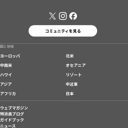
コミュニティを見る
国と地域
ヨーロッパ
北米
中南米
オセアニア
ハワイ
リゾート
アジア
中近東
アフリカ
日本
ウェブマガジン
特派員ブログ
ガイドブック
ニュース