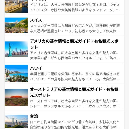
らに、パリ以外の地域にも魅力が溢れており、どの街角に
ルリンの文化的活気、バイエルン州のアルプスの絶景、そ
イギリスは、古きよき伝統と最先端が共存する国。ウェス
も豊かな歴史と文化が息づいている。パリ以外の個性あふ
してライン川沿いのワイン畑といった風景は必見。ビール
トミンスター寺院や大英博物館のようなランドマーク、歴
れる地方に足を運ぶとそれぞれで全く異なる文化を体験で
とソーセージを味わいながら地元の人と過ごす楽しい時間
史ある大学都市、美しい丘陵地帯や牧歌的な風景など、エ
きるだろう。 なお、新着のフランス情報は
コンテンツ一覧
スイス
は、お酒好きな人にはぜひ体験してほしい。 なお、新着の
リアごとに異なる魅力がある。また、優雅なアフタヌーン
を参照してほしい。
ドイツ情報は
コンテンツ一覧
を参照してほしい。
ティー、ビール好きにはたまらない英国パブ、サッカー観
スイスの国土面積は九州ほどの広さだが、運行時刻が正確
戦など、本場だからこそできる体験も豊富。イギリスを旅
な交通網が整備されており、初心者でも安心して個人旅行
して楽しみつくそう。 なお、新着のイギリス情報は
コンテ
を楽しめる。日本同様に時刻表どおりの旅が可能だ。中世
アメリカの基本情報と観光ガイド・有名観光スポ
ンツ一覧
を参照してほしい。
の建物がそのまま残る町や、スイスならではのユニークな
博物館もあり、アルプス観光だけでなく町歩きも満喫する
ット
ことができる。国民の所得が高いため物価も高いが、旅行
アメリカ合衆国は、広大な土地と多様な文化が魅力の国。
者向けの交通パス提供のサービスもあり、うまく活用すれ
東海岸の都市部から西海岸のカリフォルニアまで、訪れる
ば市内交通費無料で観光を楽しむこともできる。 なお、新
場所ごとに異なる風景と体験が待っている。ニューヨーク
着のスイス情報は
コンテンツ一覧
を参照してほしい。
ハワイ
のような巨大都市は、観光、ショッピング、エンターテイ
ンメントが詰まった刺激的なスポットだ。一方、アメリカ
年間を通じて温暖な気候に恵まれ、多くの島で構成される
西部には大自然が広がり、グランドキャニオンやイエロー
ハワイは、どの島も独自の魅力をもっている。大自然の神
ストーン国立公園といった絶景が堪能できる。さらに、南
秘を感じたいなら、火山が生み出した壮大な景観を誇るハ
オーストラリアの基本情報と観光ガイド・有名観
部のニューオーリンズでは、音楽と美食が融合した独特の
ワイ島は見逃せない。また、定番の観光地といえばオアフ
文化が魅力。旅行者はアメリカの各地域で異なる魅力を楽
島だが、静かな自然を求めるならマウイ島やカウアイ島が
光スポット
しみながら、その多様性と豊かな歴史を感じることができ
おすすめ。エメラルドグリーンに輝く海をはじめ、豊かな
オーストラリアは、壮大な自然と多様な文化が魅力の国。
るだろう。車でのロードトリップや列車の旅も、アメリカ
文化や歴史が息づいている。「アロハスピリット」と呼ば
シドニーのシンボルであるシドニー・オペラハウス、オー
ならではの贅沢な旅のスタイルだ。 なお、新着のアメリカ
れるおもてなしの心で訪れる人々を迎えてくれるハワイの
ストラリア東海岸北部に広がる大サンゴ礁地帯グレートバ
情報は
コンテンツ一覧
を参照してほしい。
人々、おいしいローカルフードやハワイアンミュージッ
台湾
リアリーフや大陸中央部にそびえるウルル（エアーズロッ
ク、伝統的なフラダンスなど、すべてがハワイの魅力を彩
ク）、タスマニアの美しい原生林やケアンズの熱帯雨林な
日本から約４時間ほどでたどり着く台湾は、多彩な文化と
っている。訪れるたびに新しい発見と感動が待っているハ
ど、見どころがたくさん。また、カフェやワイン、オージ
自然が織りなす魅力的な観光地。活気あふれる大都市の台