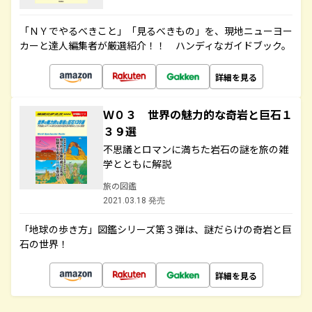
「ＮＹでやるべきこと」「見るべきもの」を、現地ニューヨー
カーと達人編集者が厳選紹介！！ ハンディなガイドブック。
詳細を見る
Ｗ０３ 世界の魅力的な奇岩と巨石１
３９選
不思議とロマンに満ちた岩石の謎を旅の雑
学とともに解説
旅の図鑑
2021.03.18 発売
「地球の歩き方」図鑑シリーズ第３弾は、謎だらけの奇岩と巨
石の世界！
詳細を見る