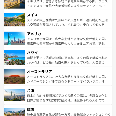
香り高いラベンダー畑など、多彩な楽しみ方が可能だ。さ
ルリンの文化的活気、バイエルン州のアルプスの絶景、そ
イギリスは、古きよき伝統と最先端が共存する国。ウェス
らに、パリ以外の地域にも魅力が溢れており、どの街角に
してライン川沿いのワイン畑といった風景は必見。ビール
トミンスター寺院や大英博物館のようなランドマーク、歴
も豊かな歴史と文化が息づいている。パリ以外の個性あふ
とソーセージを味わいながら地元の人と過ごす楽しい時間
史ある大学都市、美しい丘陵地帯や牧歌的な風景など、エ
れる地方に足を運ぶとそれぞれで全く異なる文化を体験で
スイス
は、お酒好きな人にはぜひ体験してほしい。 なお、新着の
リアごとに異なる魅力がある。また、優雅なアフタヌーン
きるだろう。 なお、新着のフランス情報は
コンテンツ一覧
ドイツ情報は
コンテンツ一覧
を参照してほしい。
ティー、ビール好きにはたまらない英国パブ、サッカー観
スイスの国土面積は九州ほどの広さだが、運行時刻が正確
を参照してほしい。
戦など、本場だからこそできる体験も豊富。イギリスを旅
な交通網が整備されており、初心者でも安心して個人旅行
して楽しみつくそう。 なお、新着のイギリス情報は
コンテ
を楽しめる。日本同様に時刻表どおりの旅が可能だ。中世
アメリカ
ンツ一覧
を参照してほしい。
の建物がそのまま残る町や、スイスならではのユニークな
博物館もあり、アルプス観光だけでなく町歩きも満喫する
アメリカ合衆国は、広大な土地と多様な文化が魅力の国。
ことができる。国民の所得が高いため物価も高いが、旅行
東海岸の都市部から西海岸のカリフォルニアまで、訪れる
者向けの交通パス提供のサービスもあり、うまく活用すれ
場所ごとに異なる風景と体験が待っている。ニューヨーク
ハワイ
ば市内交通費無料で観光を楽しむこともできる。 なお、新
のような巨大都市は、観光、ショッピング、エンターテイ
着のスイス情報は
コンテンツ一覧
を参照してほしい。
ンメントが詰まった刺激的なスポットだ。一方、アメリカ
年間を通じて温暖な気候に恵まれ、多くの島で構成される
西部には大自然が広がり、グランドキャニオンやイエロー
ハワイは、どの島も独自の魅力をもっている。大自然の神
ストーン国立公園といった絶景が堪能できる。さらに、南
秘を感じたいなら、火山が生み出した壮大な景観を誇るハ
オーストラリア
部のニューオーリンズでは、音楽と美食が融合した独特の
ワイ島は見逃せない。また、定番の観光地といえばオアフ
文化が魅力。旅行者はアメリカの各地域で異なる魅力を楽
島だが、静かな自然を求めるならマウイ島やカウアイ島が
オーストラリアは、壮大な自然と多様な文化が魅力の国。
しみながら、その多様性と豊かな歴史を感じることができ
おすすめ。エメラルドグリーンに輝く海をはじめ、豊かな
シドニーのシンボルであるシドニー・オペラハウス、オー
るだろう。車でのロードトリップや列車の旅も、アメリカ
文化や歴史が息づいている。「アロハスピリット」と呼ば
ストラリア東海岸北部に広がる大サンゴ礁地帯グレートバ
ならではの贅沢な旅のスタイルだ。 なお、新着のアメリカ
台湾
れるおもてなしの心で訪れる人々を迎えてくれるハワイの
リアリーフや大陸中央部にそびえるウルル（エアーズロッ
情報は
コンテンツ一覧
を参照してほしい。
人々、おいしいローカルフードやハワイアンミュージッ
ク）、タスマニアの美しい原生林やケアンズの熱帯雨林な
日本から約４時間ほどでたどり着く台湾は、多彩な文化と
ク、伝統的なフラダンスなど、すべてがハワイの魅力を彩
ど、見どころがたくさん。また、カフェやワイン、オージ
自然が織りなす魅力的な観光地。活気あふれる大都市の台
っている。訪れるたびに新しい発見と感動が待っているハ
ービーフなどの食文化も豊かで、美味しいものであふれて
北やノスタルジックな町並みが人気な九份（ジォウフェ
ワイを、存分に味わってほしい。 なお、新着のハワイ情報
韓国
いる。アクティビティも充実しており、サーフィンやダイ
ン）、静ひつな山岳地帯である台湾東部など、都市の喧騒
は
コンテンツ一覧
を参照してほしい。
ビング、ハイキングなど、アウトドア好きにはたまらな
と山間の静けさが共存しており、訪れる人に新しい発見と
歴史ある王朝文化が残る一方で、最先端のファッションやK