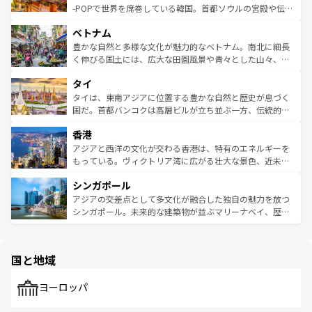
い。オーストラリアの多彩な魅力を存分に味わいつくそ
驚きをもたらしてくれる。また、奥深い台湾の食文化も魅
-POPで世界を席巻している韓国。首都ソウルの宮殿や伝統
う。 なお、新着のオーストラリア情報は
コンテンツ一覧
を
力で、夜市などの屋台グルメから高級料理、ヘルシーで美
家屋が並ぶエリアでは韓国の歴史と文化に浸ることがで
参照してほしい。
ベトナム
容にもいいと評判のスイーツなど、バラエティ豊かな料理
き、地方に足を延ばせば四季折々の自然美を楽しむことが
が味わえる。 なお、新着の台湾情報は
コンテンツ一覧
を参
できる。そして、キムチや焼肉、絶品のストリートフード
豊かな自然と多様な文化が魅力的なベトナム。南北に細長
照してほしい。
まで、さまざまな韓国料理が待っている。夜には、韓国な
く伸びる国土には、広大な田園風景や青々とした山々、世
らではのナイトライフも堪能できる。あたたかいホスピタ
界遺産に登録された壮大な自然景観が点在し、都市部では
タイ
リティに包まれながら、韓国の多彩な魅力を心ゆくまで味
急速な発展と共に伝統が息づく。ハノイの古い町並みやホ
わってみてほしい。 なお、新着の韓国情報は
コンテンツ一
ーチミン市のフランス統治時代の建物も、独特の雰囲気を
タイは、東南アジアに位置する豊かな自然と歴史が息づく
覧
を参照してほしい。
醸し出している。また、バラエティの豊かさとおいしさで
国だ。首都バンコクは高層ビルが立ち並ぶ一方、伝統的な
世界中の食通を魅了してやまないベトナム料理も魅力のひ
寺院や市場がいたるところに点在し、古きよき文化と現代
香港
とつ。フォーやバインミー、ベトナムコーヒーなどは、ぜ
の活気が交差している。北部ではチェンマイなどの山岳地
ひ現地で味わいたい。どの地域を訪れてもあたたかい人々
帯で自然と触れ合い、南部ではプーケットやクラビの美し
アジアと西洋の文化が交わる香港は、特有のエネルギーを
が旅行者を迎えてくれるので、きっと忘れられない旅にな
いビーチでリゾート気分を楽しむことができる。タイ料理
もっている。ヴィクトリア湾に広がる壮大な景色、近未来
るはずだ。 なお、新着のベトナム情報は
コンテンツ一覧
を
は世界的に有名で、屋台から高級レストランまで味覚を刺
的なアートスポット、そして歴史と現代が融合した町並
参照してほしい。
シンガポール
激する。気候は一年中温暖で、どの季節にも異なる楽しみ
み、どこを訪れても感動するはず。観光スポットが密集し
が待っている。親しみやすいタイの人々、仏教を中心とし
ており、効率よく見どころを回れるのも魅力。息をのむよ
アジアの交差点として多文化が融合した独自の魅力を放つ
た文化、そして多様な観光資源が、訪れる旅人を魅了し続
うな絶景から文化的な体験まで、香港を存分に楽しみ尽く
シンガポール。未来的な建築物が並ぶマリーナベイ、歴史
ける。 なお、新着のタイ情報は
コンテンツ一覧
を参照して
そう。 なお、新着の香港情報は
コンテンツ一覧
を参照して
と伝統を感じられるエスニックタウン、多数の緑豊かな公
ほしい。
ほしい。
園や自然保護区など、自然が調和した近代的な景観と文化
の多様性あふれるカラフルな町は、どこを歩いても新しい
国と地域
発見がある。さらに、治安のよさや充実した公共交通機関
も、旅行者にとっては魅力的なポイント。グルメも豊富
で、ホーカーズは地元の風情を楽しめる外せないスポット
ヨーロッパ
だ。訪れる人を飽きさせないシンガポールで、多様な魅力
を体感しよう。 なお、新着のシンガポール情報は
コンテン