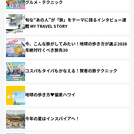
グルメ・テクニック
旬な“あの人”が「旅」をテーマに語るインタビュー連
載 MY TRAVEL STORY
今、こんな旅がしてみたい！地球の歩き方が選ぶ2026
年絶対行くべき旅先30
コスパもタイパもかなえる！賢者の旅テクニック
地球の歩き方♥偏愛ハワイ
今年の夏はインスパイアへ！