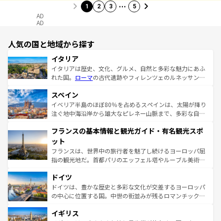
…
1
2
3
5
AD
AD
人気の国と地域から探す
イタリア
イタリアは歴史、文化、グルメ、自然と多彩な魅力にあふ
れた国。
ローマ
の古代遺跡やフィレンツェのルネッサンス
美術、ヴェネツィアの運河など、歴史あるスポットはもち
スペイン
ろん、トスカーナの美しい田園風景やアマルフィ海岸の絶
景など、自然景観も見逃せない。観光の合間には、本場の
イベリア半島のほぼ80％を占めるスペインは、太陽が降り
ピザやパスタなど、絶品のイタリア料理を堪能することも
注ぐ地中海沿岸から雄大なピレネー山脈まで、多彩な自然
できる。朝目覚めてから夜眠るまで、すべての瞬間を楽し
と文化が詰まったヨーロッパ屈指の旅行先だ。多様な地域
フランスの基本情報と観光ガイド・有名観光スポ
ませてくれるイタリアで、忘れられない旅をしてみよう！
文化が根付くこの国では、情熱的なフラメンコ、熱気あふ
なお、新着のイタリア情報は
コンテンツ一覧
を参照してほ
れる闘牛、そして美味しいタパスが生活の一部となってい
ット
しい。
る。首都マドリードの洗練された雰囲気や、バルセロナの
フランスは、世界中の旅行者を魅了し続けるヨーロッパ屈
アートに溢れた街角から、地方では古代ローマ遺跡や中世
指の観光地だ。首都パリのエッフェル塔やルーブル美術館
の城塞都市、穏やかなビーチリゾートまで多彩な表情を見
といった象徴的なスポットから、田舎町の古風な美しさま
せる。地方によって風土や気候が異なるスペインはその個
ドイツ
で、幅広い魅力が詰まっている。華麗な宮殿、歴史的な大
性で訪れる人を魅了する。 なお、新着のスペイン情報は
コ
聖堂、美しいビーチ、そして豊かな自然が、訪れる者を心
ドイツは、豊かな歴史と多彩な文化が交差するヨーロッパ
ンテンツ一覧
を参照してほしい。
から魅了する。また、フランスは美食の国としても知ら
の中心に位置する国。中世の街並みが残るロマンチック街
れ、フランス料理はユネスコ無形文化遺産にも登録されて
道から、未来を先取りするようなモダンな都市まで多様な
イギリス
いる。シャンパンの発祥地であるランス、プロヴァンスの
顔を持つこの国は、どこを歩いても飽きることがない。ベ