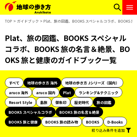
TOP
ガイドブック
Plat、旅の図鑑、BOOKS スペシャルコラボ、BOOKS
Plat、旅の図鑑、BOOKS スペシャル
コラボ、BOOKS 旅の名言＆絶景、BO
OKS 旅と健康のガイドブック一覧
すべて
地球の歩き方 海外
地球の歩き方 Jシリーズ（国内）
aruco 海外
aruco 国内
Plat
ランキング&テクニック
Resort Style
島旅
御朱印
歴史時代
旅の図鑑
BOOKS スペシャルコラボ
BOOKS 旅の名言＆絶景
BOOKS 旅と健康
BOOKS 旅の読み物
BOOKS
D-Books
絞り込み条件を追加