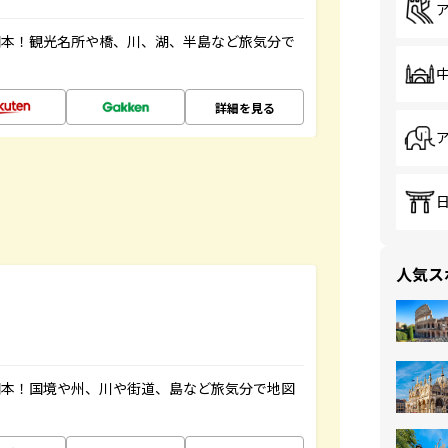
図本！観光名所や橋、川、湖、半島など旅気分で
詳細を見る
人気ス
図本！国境や州、川や街道、島など旅気分で地図