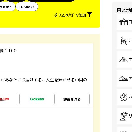
BOOKS
D-Books
国と地
絞り込み条件を追加
景１００
」があなたにお届けする、人生を輝かせる中国の
詳細を見る