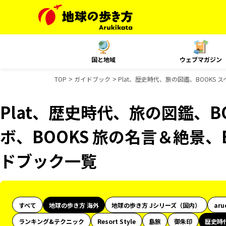
国と地域
ウェブマガジン
TOP
ガイドブック
Plat、歴史時代、旅の図鑑、BOOKS 
Plat、歴史時代、旅の図鑑、B
ボ、BOOKS 旅の名言＆絶景、
ドブック一覧
すべて
地球の歩き方 海外
地球の歩き方 Jシリーズ（国内）
aru
ランキング&テクニック
Resort Style
島旅
御朱印
歴史時