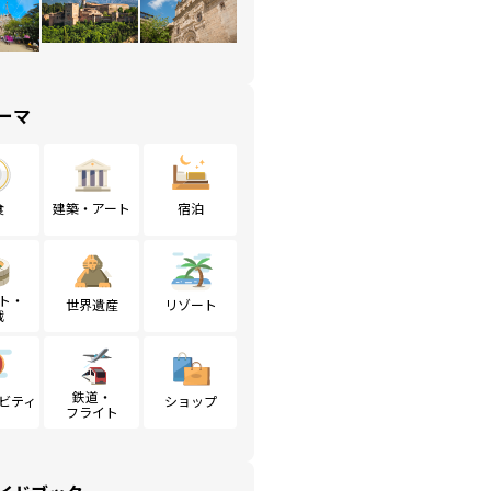
ーマ
食
建築・アート
宿泊
ト・
世界遺産
リゾート
戦
鉄道・
ビティ
ショップ
フライト