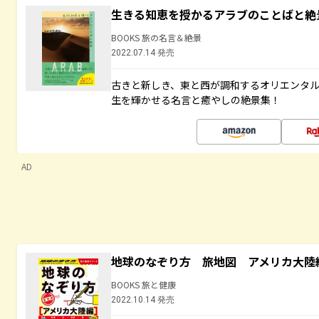
生きる知恵を授かるアラブのことばと絶
BOOKS 旅の名言＆絶景
2022.07.14 発売
古きと新しき、東と西が調和するオリエンタ
生を輝かせる名言と癒やしの絶景集！
AD
地球のなぞり方 旅地図 アメリカ大陸
BOOKS 旅と健康
2022.10.14 発売