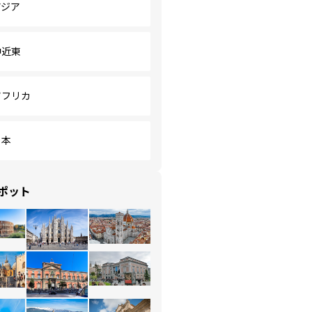
アジア
中近東
アフリカ
日本
ポット