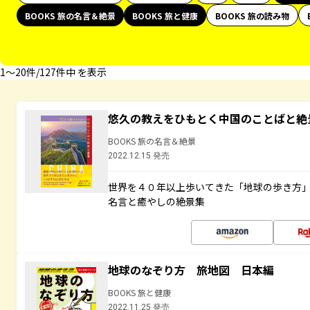
BOOKS 旅の名言＆絶景
BOOKS 旅と健康
BOOKS 旅の読み物
1〜20件/127件中 を表示
悠久の教えをひもとく中国のことばと絶
BOOKS 旅の名言＆絶景
2022.12.15 発売
世界を４０年以上歩いてきた「地球の歩き方
名言と癒やしの絶景集
地球のなぞり方 旅地図 日本編
BOOKS 旅と健康
2022.11.25 発売