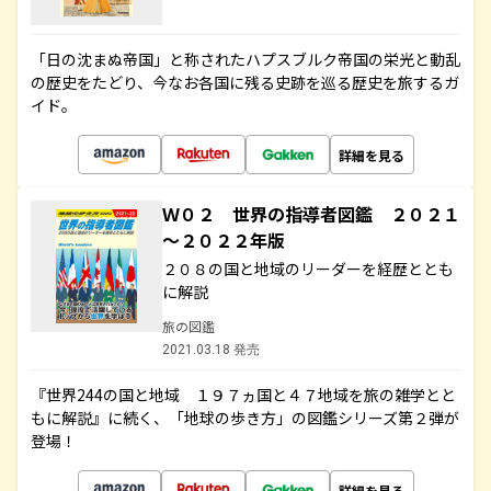
「日の沈まぬ帝国」と称されたハプスブルク帝国の栄光と動乱
の歴史をたどり、今なお各国に残る史跡を巡る歴史を旅するガ
イド。
詳細を見る
Ｗ０２ 世界の指導者図鑑 ２０２１
～２０２２年版
２０８の国と地域のリーダーを経歴ととも
に解説
旅の図鑑
2021.03.18 発売
『世界244の国と地域 １９７ヵ国と４７地域を旅の雑学とと
もに解説』に続く、「地球の歩き方」の図鑑シリーズ第２弾が
登場！
詳細を見る