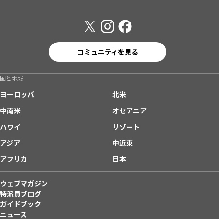
コミュニティを見る
国と地域
ヨーロッパ
北米
中南米
オセアニア
ハワイ
リゾート
アジア
中近東
アフリカ
日本
ウェブマガジン
特派員ブログ
ガイドブック
ニュース