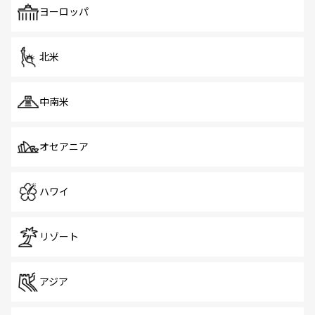
で、ホーカーズは地元の風情を楽しめる外せないスポット
ヨーロッパ
だ。訪れる人を飽きさせないシンガポールで、多様な魅力
を体感しよう。 なお、新着のシンガポール情報は
コンテン
ツ一覧
を参照してほしい。
北米
中南米
オセアニア
ハワイ
リゾート
アジア