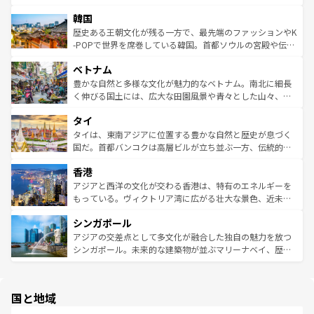
っている。訪れるたびに新しい発見と感動が待っているハ
ービーフなどの食文化も豊かで、美味しいものであふれて
北やノスタルジックな町並みが人気な九份（ジォウフェ
ワイを、存分に味わってほしい。 なお、新着のハワイ情報
韓国
いる。アクティビティも充実しており、サーフィンやダイ
ン）、静ひつな山岳地帯である台湾東部など、都市の喧騒
は
コンテンツ一覧
を参照してほしい。
ビング、ハイキングなど、アウトドア好きにはたまらな
と山間の静けさが共存しており、訪れる人に新しい発見と
歴史ある王朝文化が残る一方で、最先端のファッションやK
い。オーストラリアの多彩な魅力を存分に味わいつくそ
驚きをもたらしてくれる。また、奥深い台湾の食文化も魅
-POPで世界を席巻している韓国。首都ソウルの宮殿や伝統
う。 なお、新着のオーストラリア情報は
コンテンツ一覧
を
力で、夜市などの屋台グルメから高級料理、ヘルシーで美
家屋が並ぶエリアでは韓国の歴史と文化に浸ることがで
参照してほしい。
ベトナム
容にもいいと評判のスイーツなど、バラエティ豊かな料理
き、地方に足を延ばせば四季折々の自然美を楽しむことが
が味わえる。 なお、新着の台湾情報は
コンテンツ一覧
を参
できる。そして、キムチや焼肉、絶品のストリートフード
豊かな自然と多様な文化が魅力的なベトナム。南北に細長
照してほしい。
まで、さまざまな韓国料理が待っている。夜には、韓国な
く伸びる国土には、広大な田園風景や青々とした山々、世
らではのナイトライフも堪能できる。あたたかいホスピタ
界遺産に登録された壮大な自然景観が点在し、都市部では
タイ
リティに包まれながら、韓国の多彩な魅力を心ゆくまで味
急速な発展と共に伝統が息づく。ハノイの古い町並みやホ
わってみてほしい。 なお、新着の韓国情報は
コンテンツ一
ーチミン市のフランス統治時代の建物も、独特の雰囲気を
タイは、東南アジアに位置する豊かな自然と歴史が息づく
覧
を参照してほしい。
醸し出している。また、バラエティの豊かさとおいしさで
国だ。首都バンコクは高層ビルが立ち並ぶ一方、伝統的な
世界中の食通を魅了してやまないベトナム料理も魅力のひ
寺院や市場がいたるところに点在し、古きよき文化と現代
香港
とつ。フォーやバインミー、ベトナムコーヒーなどは、ぜ
の活気が交差している。北部ではチェンマイなどの山岳地
ひ現地で味わいたい。どの地域を訪れてもあたたかい人々
帯で自然と触れ合い、南部ではプーケットやクラビの美し
アジアと西洋の文化が交わる香港は、特有のエネルギーを
が旅行者を迎えてくれるので、きっと忘れられない旅にな
いビーチでリゾート気分を楽しむことができる。タイ料理
もっている。ヴィクトリア湾に広がる壮大な景色、近未来
るはずだ。 なお、新着のベトナム情報は
コンテンツ一覧
を
は世界的に有名で、屋台から高級レストランまで味覚を刺
的なアートスポット、そして歴史と現代が融合した町並
参照してほしい。
シンガポール
激する。気候は一年中温暖で、どの季節にも異なる楽しみ
み、どこを訪れても感動するはず。観光スポットが密集し
が待っている。親しみやすいタイの人々、仏教を中心とし
ており、効率よく見どころを回れるのも魅力。息をのむよ
アジアの交差点として多文化が融合した独自の魅力を放つ
た文化、そして多様な観光資源が、訪れる旅人を魅了し続
うな絶景から文化的な体験まで、香港を存分に楽しみ尽く
シンガポール。未来的な建築物が並ぶマリーナベイ、歴史
ける。 なお、新着のタイ情報は
コンテンツ一覧
を参照して
そう。 なお、新着の香港情報は
コンテンツ一覧
を参照して
と伝統を感じられるエスニックタウン、多数の緑豊かな公
ほしい。
ほしい。
園や自然保護区など、自然が調和した近代的な景観と文化
の多様性あふれるカラフルな町は、どこを歩いても新しい
国と地域
発見がある。さらに、治安のよさや充実した公共交通機関
も、旅行者にとっては魅力的なポイント。グルメも豊富