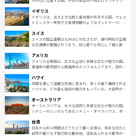
の中心に位置する国。中世の街並みが残るロマンチック街
れ、フランス料理はユネスコ無形文化遺産にも登録されて
道から、未来を先取りするようなモダンな都市まで多様な
イギリス
いる。シャンパンの発祥地であるランス、プロヴァンスの
顔を持つこの国は、どこを歩いても飽きることがない。ベ
香り高いラベンダー畑など、多彩な楽しみ方が可能だ。さ
ルリンの文化的活気、バイエルン州のアルプスの絶景、そ
イギリスは、古きよき伝統と最先端が共存する国。ウェス
らに、パリ以外の地域にも魅力が溢れており、どの街角に
してライン川沿いのワイン畑といった風景は必見。ビール
トミンスター寺院や大英博物館のようなランドマーク、歴
も豊かな歴史と文化が息づいている。パリ以外の個性あふ
とソーセージを味わいながら地元の人と過ごす楽しい時間
史ある大学都市、美しい丘陵地帯や牧歌的な風景など、エ
れる地方に足を運ぶとそれぞれで全く異なる文化を体験で
スイス
は、お酒好きな人にはぜひ体験してほしい。 なお、新着の
リアごとに異なる魅力がある。また、優雅なアフタヌーン
きるだろう。 なお、新着のフランス情報は
コンテンツ一覧
ドイツ情報は
コンテンツ一覧
を参照してほしい。
ティー、ビール好きにはたまらない英国パブ、サッカー観
スイスの国土面積は九州ほどの広さだが、運行時刻が正確
を参照してほしい。
戦など、本場だからこそできる体験も豊富。イギリスを旅
な交通網が整備されており、初心者でも安心して個人旅行
して楽しみつくそう。 なお、新着のイギリス情報は
コンテ
を楽しめる。日本同様に時刻表どおりの旅が可能だ。中世
アメリカ
ンツ一覧
を参照してほしい。
の建物がそのまま残る町や、スイスならではのユニークな
博物館もあり、アルプス観光だけでなく町歩きも満喫する
アメリカ合衆国は、広大な土地と多様な文化が魅力の国。
ことができる。国民の所得が高いため物価も高いが、旅行
東海岸の都市部から西海岸のカリフォルニアまで、訪れる
者向けの交通パス提供のサービスもあり、うまく活用すれ
場所ごとに異なる風景と体験が待っている。ニューヨーク
ハワイ
ば市内交通費無料で観光を楽しむこともできる。 なお、新
のような巨大都市は、観光、ショッピング、エンターテイ
着のスイス情報は
コンテンツ一覧
を参照してほしい。
ンメントが詰まった刺激的なスポットだ。一方、アメリカ
年間を通じて温暖な気候に恵まれ、多くの島で構成される
西部には大自然が広がり、グランドキャニオンやイエロー
ハワイは、どの島も独自の魅力をもっている。大自然の神
ストーン国立公園といった絶景が堪能できる。さらに、南
秘を感じたいなら、火山が生み出した壮大な景観を誇るハ
オーストラリア
部のニューオーリンズでは、音楽と美食が融合した独特の
ワイ島は見逃せない。また、定番の観光地といえばオアフ
文化が魅力。旅行者はアメリカの各地域で異なる魅力を楽
島だが、静かな自然を求めるならマウイ島やカウアイ島が
オーストラリアは、壮大な自然と多様な文化が魅力の国。
しみながら、その多様性と豊かな歴史を感じることができ
おすすめ。エメラルドグリーンに輝く海をはじめ、豊かな
シドニーのシンボルであるシドニー・オペラハウス、オー
るだろう。車でのロードトリップや列車の旅も、アメリカ
文化や歴史が息づいている。「アロハスピリット」と呼ば
ストラリア東海岸北部に広がる大サンゴ礁地帯グレートバ
ならではの贅沢な旅のスタイルだ。 なお、新着のアメリカ
台湾
れるおもてなしの心で訪れる人々を迎えてくれるハワイの
リアリーフや大陸中央部にそびえるウルル（エアーズロッ
情報は
コンテンツ一覧
を参照してほしい。
人々、おいしいローカルフードやハワイアンミュージッ
ク）、タスマニアの美しい原生林やケアンズの熱帯雨林な
日本から約４時間ほどでたどり着く台湾は、多彩な文化と
ク、伝統的なフラダンスなど、すべてがハワイの魅力を彩
ど、見どころがたくさん。また、カフェやワイン、オージ
自然が織りなす魅力的な観光地。活気あふれる大都市の台