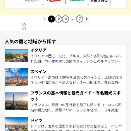
…
1
2
3
7
AD
AD
人気の国と地域から探す
イタリア
イタリアは歴史、文化、グルメ、自然と多彩な魅力にあふ
れた国。
ローマ
の古代遺跡やフィレンツェのルネッサンス
美術、ヴェネツィアの運河など、歴史あるスポットはもち
スペイン
ろん、トスカーナの美しい田園風景やアマルフィ海岸の絶
景など、自然景観も見逃せない。観光の合間には、本場の
イベリア半島のほぼ80％を占めるスペインは、太陽が降り
ピザやパスタなど、絶品のイタリア料理を堪能することも
注ぐ地中海沿岸から雄大なピレネー山脈まで、多彩な自然
できる。朝目覚めてから夜眠るまで、すべての瞬間を楽し
と文化が詰まったヨーロッパ屈指の旅行先だ。多様な地域
フランスの基本情報と観光ガイド・有名観光スポ
ませてくれるイタリアで、忘れられない旅をしてみよう！
文化が根付くこの国では、情熱的なフラメンコ、熱気あふ
なお、新着のイタリア情報は
コンテンツ一覧
を参照してほ
れる闘牛、そして美味しいタパスが生活の一部となってい
ット
しい。
る。首都マドリードの洗練された雰囲気や、バルセロナの
フランスは、世界中の旅行者を魅了し続けるヨーロッパ屈
アートに溢れた街角から、地方では古代ローマ遺跡や中世
指の観光地だ。首都パリのエッフェル塔やルーブル美術館
の城塞都市、穏やかなビーチリゾートまで多彩な表情を見
といった象徴的なスポットから、田舎町の古風な美しさま
せる。地方によって風土や気候が異なるスペインはその個
ドイツ
で、幅広い魅力が詰まっている。華麗な宮殿、歴史的な大
性で訪れる人を魅了する。 なお、新着のスペイン情報は
コ
聖堂、美しいビーチ、そして豊かな自然が、訪れる者を心
ドイツは、豊かな歴史と多彩な文化が交差するヨーロッパ
ンテンツ一覧
を参照してほしい。
から魅了する。また、フランスは美食の国としても知ら