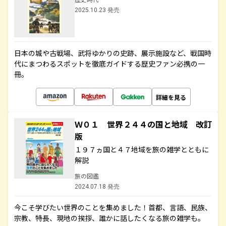
2025.10.23 発売
日本の城や古戦場、武将ゆかりの史跡、展示施設など、戦国時
代にまつわるスポットを徹底ガイドする歴史ファン必携の一
冊。
詳細を見る
Ｗ０１ 世界２４４の国と地域 改訂
版
１９７ヵ国と４７地域を旅の雑学とともに
解説
旅の図鑑
2024.07.18 発売
今こそ学びたい世界のことを集めました！首都、言語、民族、
宗教、特長、現地の挨拶、誰かに話したくなる旅の雑学も。