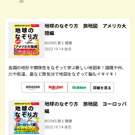
AD
地球のなぞり方 旅地図 アメリカ大
陸編
BOOKS 旅と健康
2022.10.14 発売
各国の地形や関係性をなぞって学ぶ新しい地図本！国境や州、
川や街道、島など旅気分で地図をなぞって脳もイキイキ！
詳細を見る
地球のなぞり方 旅地図 ヨーロッパ
編
BOOKS 旅と健康
2022.10.14 発売