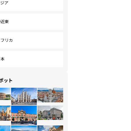
アジア
中近東
アフリカ
日本
ポット