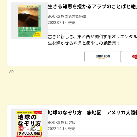
生きる知恵を授かるアラブのことばと絶
BOOKS 旅の名言＆絶景
2022.07.14 発売
古きと新しき、東と西が調和するオリエンタ
生を輝かせる名言と癒やしの絶景集！
AD
地球のなぞり方 旅地図 アメリカ大陸
BOOKS 旅と健康
2022.10.14 発売