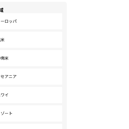
域
ヨーロッパ
北米
中南米
オセアニア
ハワイ
リゾート