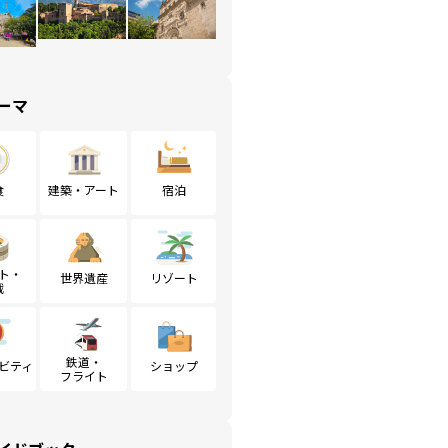
ーマ
食
建築・アート
宿泊
ト・
世界遺産
リゾート
戦
鉄道・
ビティ
ショップ
フライト