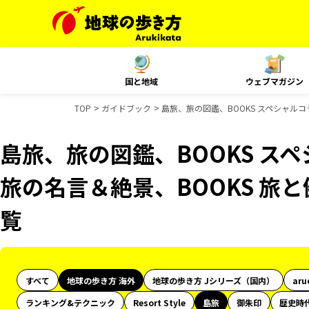
国と地域
ウェブマガジン
TOP
ガイドブック
島旅、旅の図鑑、BOOKS スペシャルコ
島旅、旅の図鑑、BOOKS スペ
旅の名言＆絶景、BOOKS 旅
覧
すべて
地球の歩き方 海外
地球の歩き方 Jシリーズ（国内）
aru
ランキング&テクニック
Resort Style
島旅
御朱印
歴史時