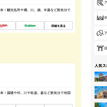
図本！観光名所や橋、川、湖、半島など旅気分で
詳細を見る
人気ス
図本！国境や州、川や街道、島など旅気分で地図