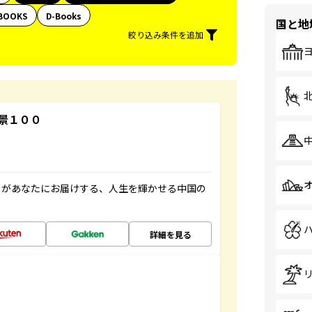
BOOKS
D-Books
国と地
絞り込み条件を追加
景１００
」があなたにお届けする、人生を輝かせる中国の
詳細を見る