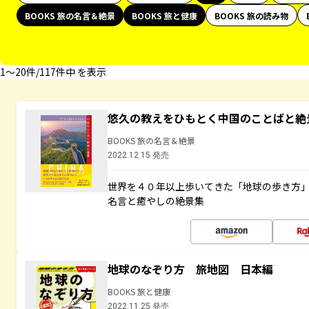
BOOKS 旅の名言＆絶景
BOOKS 旅と健康
BOOKS 旅の読み物
1〜20件/117件中 を表示
悠久の教えをひもとく中国のことばと絶
BOOKS 旅の名言＆絶景
2022.12.15 発売
世界を４０年以上歩いてきた「地球の歩き方
名言と癒やしの絶景集
地球のなぞり方 旅地図 日本編
BOOKS 旅と健康
2022.11.25 発売