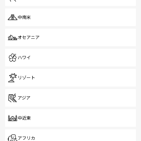
中南米
オセアニア
ハワイ
リゾート
アジア
中近東
アフリカ