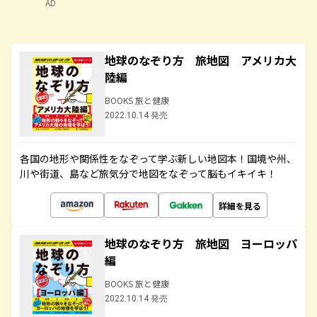
AD
地球のなぞり方 旅地図 アメリカ大
陸編
BOOKS 旅と健康
2022.10.14 発売
各国の地形や関係性をなぞって学ぶ新しい地図本！国境や州、
川や街道、島など旅気分で地図をなぞって脳もイキイキ！
詳細を見る
地球のなぞり方 旅地図 ヨーロッパ
編
BOOKS 旅と健康
2022.10.14 発売