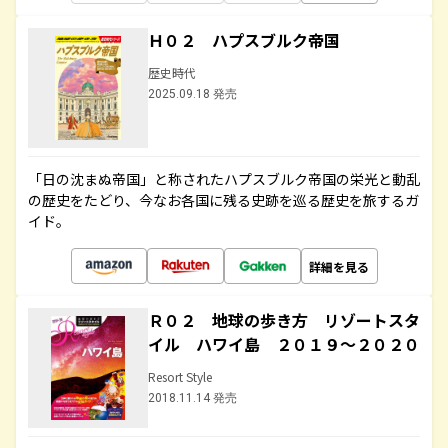
Ｈ０２ ハプスブルク帝国
歴史時代
2025.09.18 発売
「日の沈まぬ帝国」と称されたハプスブルク帝国の栄光と動乱
の歴史をたどり、今なお各国に残る史跡を巡る歴史を旅するガ
イド。
詳細を見る
Ｒ０２ 地球の歩き方 リゾートスタ
イル ハワイ島 ２０１９～２０２０
Resort Style
2018.11.14 発売