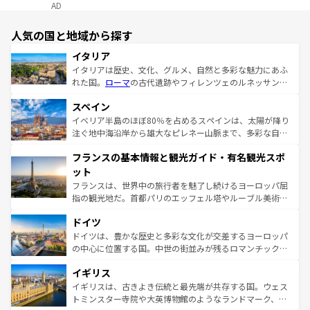
AD
人気の国と地域から探す
イタリア
イタリアは歴史、文化、グルメ、自然と多彩な魅力にあふ
れた国。
ローマ
の古代遺跡やフィレンツェのルネッサンス
美術、ヴェネツィアの運河など、歴史あるスポットはもち
スペイン
ろん、トスカーナの美しい田園風景やアマルフィ海岸の絶
景など、自然景観も見逃せない。観光の合間には、本場の
イベリア半島のほぼ80％を占めるスペインは、太陽が降り
ピザやパスタなど、絶品のイタリア料理を堪能することも
注ぐ地中海沿岸から雄大なピレネー山脈まで、多彩な自然
できる。朝目覚めてから夜眠るまで、すべての瞬間を楽し
と文化が詰まったヨーロッパ屈指の旅行先だ。多様な地域
フランスの基本情報と観光ガイド・有名観光スポ
ませてくれるイタリアで、忘れられない旅をしてみよう！
文化が根付くこの国では、情熱的なフラメンコ、熱気あふ
なお、新着のイタリア情報は
コンテンツ一覧
を参照してほ
れる闘牛、そして美味しいタパスが生活の一部となってい
ット
しい。
る。首都マドリードの洗練された雰囲気や、バルセロナの
フランスは、世界中の旅行者を魅了し続けるヨーロッパ屈
アートに溢れた街角から、地方では古代ローマ遺跡や中世
指の観光地だ。首都パリのエッフェル塔やルーブル美術館
の城塞都市、穏やかなビーチリゾートまで多彩な表情を見
といった象徴的なスポットから、田舎町の古風な美しさま
せる。地方によって風土や気候が異なるスペインはその個
ドイツ
で、幅広い魅力が詰まっている。華麗な宮殿、歴史的な大
性で訪れる人を魅了する。 なお、新着のスペイン情報は
コ
聖堂、美しいビーチ、そして豊かな自然が、訪れる者を心
ドイツは、豊かな歴史と多彩な文化が交差するヨーロッパ
ンテンツ一覧
を参照してほしい。
から魅了する。また、フランスは美食の国としても知ら
の中心に位置する国。中世の街並みが残るロマンチック街
れ、フランス料理はユネスコ無形文化遺産にも登録されて
道から、未来を先取りするようなモダンな都市まで多様な
イギリス
いる。シャンパンの発祥地であるランス、プロヴァンスの
顔を持つこの国は、どこを歩いても飽きることがない。ベ
香り高いラベンダー畑など、多彩な楽しみ方が可能だ。さ
ルリンの文化的活気、バイエルン州のアルプスの絶景、そ
イギリスは、古きよき伝統と最先端が共存する国。ウェス
らに、パリ以外の地域にも魅力が溢れており、どの街角に
してライン川沿いのワイン畑といった風景は必見。ビール
トミンスター寺院や大英博物館のようなランドマーク、歴
も豊かな歴史と文化が息づいている。パリ以外の個性あふ