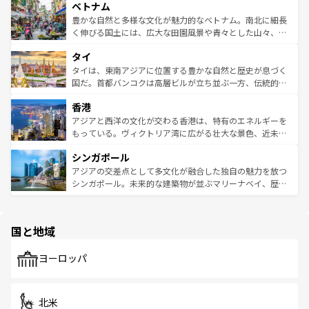
参照してほしい。
ベトナム
容にもいいと評判のスイーツなど、バラエティ豊かな料理
き、地方に足を延ばせば四季折々の自然美を楽しむことが
が味わえる。 なお、新着の台湾情報は
コンテンツ一覧
を参
できる。そして、キムチや焼肉、絶品のストリートフード
豊かな自然と多様な文化が魅力的なベトナム。南北に細長
照してほしい。
まで、さまざまな韓国料理が待っている。夜には、韓国な
く伸びる国土には、広大な田園風景や青々とした山々、世
らではのナイトライフも堪能できる。あたたかいホスピタ
界遺産に登録された壮大な自然景観が点在し、都市部では
タイ
リティに包まれながら、韓国の多彩な魅力を心ゆくまで味
急速な発展と共に伝統が息づく。ハノイの古い町並みやホ
わってみてほしい。 なお、新着の韓国情報は
コンテンツ一
ーチミン市のフランス統治時代の建物も、独特の雰囲気を
タイは、東南アジアに位置する豊かな自然と歴史が息づく
覧
を参照してほしい。
醸し出している。また、バラエティの豊かさとおいしさで
国だ。首都バンコクは高層ビルが立ち並ぶ一方、伝統的な
世界中の食通を魅了してやまないベトナム料理も魅力のひ
寺院や市場がいたるところに点在し、古きよき文化と現代
香港
とつ。フォーやバインミー、ベトナムコーヒーなどは、ぜ
の活気が交差している。北部ではチェンマイなどの山岳地
ひ現地で味わいたい。どの地域を訪れてもあたたかい人々
帯で自然と触れ合い、南部ではプーケットやクラビの美し
アジアと西洋の文化が交わる香港は、特有のエネルギーを
が旅行者を迎えてくれるので、きっと忘れられない旅にな
いビーチでリゾート気分を楽しむことができる。タイ料理
もっている。ヴィクトリア湾に広がる壮大な景色、近未来
るはずだ。 なお、新着のベトナム情報は
コンテンツ一覧
を
は世界的に有名で、屋台から高級レストランまで味覚を刺
的なアートスポット、そして歴史と現代が融合した町並
参照してほしい。
シンガポール
激する。気候は一年中温暖で、どの季節にも異なる楽しみ
み、どこを訪れても感動するはず。観光スポットが密集し
が待っている。親しみやすいタイの人々、仏教を中心とし
ており、効率よく見どころを回れるのも魅力。息をのむよ
アジアの交差点として多文化が融合した独自の魅力を放つ
た文化、そして多様な観光資源が、訪れる旅人を魅了し続
うな絶景から文化的な体験まで、香港を存分に楽しみ尽く
シンガポール。未来的な建築物が並ぶマリーナベイ、歴史
ける。 なお、新着のタイ情報は
コンテンツ一覧
を参照して
そう。 なお、新着の香港情報は
コンテンツ一覧
を参照して
と伝統を感じられるエスニックタウン、多数の緑豊かな公
ほしい。
ほしい。
園や自然保護区など、自然が調和した近代的な景観と文化
の多様性あふれるカラフルな町は、どこを歩いても新しい
国と地域
発見がある。さらに、治安のよさや充実した公共交通機関
も、旅行者にとっては魅力的なポイント。グルメも豊富
で、ホーカーズは地元の風情を楽しめる外せないスポット
ヨーロッパ
だ。訪れる人を飽きさせないシンガポールで、多様な魅力
を体感しよう。 なお、新着のシンガポール情報は
コンテン
ツ一覧
を参照してほしい。
北米