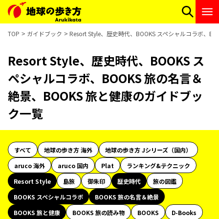
TOP
ガイドブック
Resort Style、歴史時代、BOOKS スペシャルコラボ
Resort Style、歴史時代、BOOKS ス
ペシャルコラボ、BOOKS 旅の名言＆
絶景、BOOKS 旅と健康のガイドブッ
ク一覧
すべて
地球の歩き方 海外
地球の歩き方 Jシリーズ（国内）
aruco 海外
aruco 国内
Plat
ランキング&テクニック
Resort Style
島旅
御朱印
歴史時代
旅の図鑑
BOOKS スペシャルコラボ
BOOKS 旅の名言＆絶景
BOOKS 旅と健康
BOOKS 旅の読み物
BOOKS
D-Books