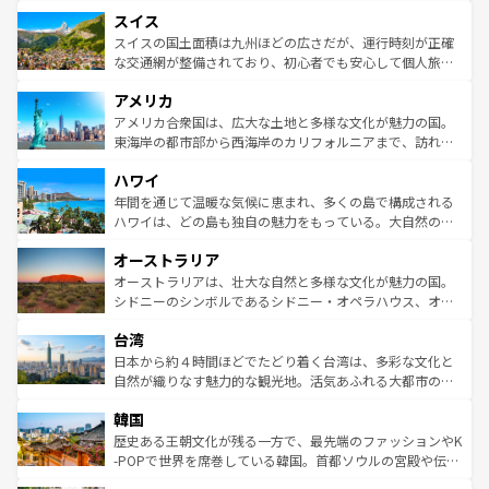
とソーセージを味わいながら地元の人と過ごす楽しい時間
史ある大学都市、美しい丘陵地帯や牧歌的な風景など、エ
れる地方に足を運ぶとそれぞれで全く異なる文化を体験で
スイス
は、お酒好きな人にはぜひ体験してほしい。 なお、新着の
リアごとに異なる魅力がある。また、優雅なアフタヌーン
きるだろう。 なお、新着のフランス情報は
コンテンツ一覧
ドイツ情報は
コンテンツ一覧
を参照してほしい。
ティー、ビール好きにはたまらない英国パブ、サッカー観
スイスの国土面積は九州ほどの広さだが、運行時刻が正確
を参照してほしい。
戦など、本場だからこそできる体験も豊富。イギリスを旅
な交通網が整備されており、初心者でも安心して個人旅行
して楽しみつくそう。 なお、新着のイギリス情報は
コンテ
を楽しめる。日本同様に時刻表どおりの旅が可能だ。中世
アメリカ
ンツ一覧
を参照してほしい。
の建物がそのまま残る町や、スイスならではのユニークな
博物館もあり、アルプス観光だけでなく町歩きも満喫する
アメリカ合衆国は、広大な土地と多様な文化が魅力の国。
ことができる。国民の所得が高いため物価も高いが、旅行
東海岸の都市部から西海岸のカリフォルニアまで、訪れる
者向けの交通パス提供のサービスもあり、うまく活用すれ
場所ごとに異なる風景と体験が待っている。ニューヨーク
ハワイ
ば市内交通費無料で観光を楽しむこともできる。 なお、新
のような巨大都市は、観光、ショッピング、エンターテイ
着のスイス情報は
コンテンツ一覧
を参照してほしい。
ンメントが詰まった刺激的なスポットだ。一方、アメリカ
年間を通じて温暖な気候に恵まれ、多くの島で構成される
西部には大自然が広がり、グランドキャニオンやイエロー
ハワイは、どの島も独自の魅力をもっている。大自然の神
ストーン国立公園といった絶景が堪能できる。さらに、南
秘を感じたいなら、火山が生み出した壮大な景観を誇るハ
オーストラリア
部のニューオーリンズでは、音楽と美食が融合した独特の
ワイ島は見逃せない。また、定番の観光地といえばオアフ
文化が魅力。旅行者はアメリカの各地域で異なる魅力を楽
島だが、静かな自然を求めるならマウイ島やカウアイ島が
オーストラリアは、壮大な自然と多様な文化が魅力の国。
しみながら、その多様性と豊かな歴史を感じることができ
おすすめ。エメラルドグリーンに輝く海をはじめ、豊かな
シドニーのシンボルであるシドニー・オペラハウス、オー
るだろう。車でのロードトリップや列車の旅も、アメリカ
文化や歴史が息づいている。「アロハスピリット」と呼ば
ストラリア東海岸北部に広がる大サンゴ礁地帯グレートバ
ならではの贅沢な旅のスタイルだ。 なお、新着のアメリカ
台湾
れるおもてなしの心で訪れる人々を迎えてくれるハワイの
リアリーフや大陸中央部にそびえるウルル（エアーズロッ
情報は
コンテンツ一覧
を参照してほしい。
人々、おいしいローカルフードやハワイアンミュージッ
ク）、タスマニアの美しい原生林やケアンズの熱帯雨林な
日本から約４時間ほどでたどり着く台湾は、多彩な文化と
ク、伝統的なフラダンスなど、すべてがハワイの魅力を彩
ど、見どころがたくさん。また、カフェやワイン、オージ
自然が織りなす魅力的な観光地。活気あふれる大都市の台
っている。訪れるたびに新しい発見と感動が待っているハ
ービーフなどの食文化も豊かで、美味しいものであふれて
北やノスタルジックな町並みが人気な九份（ジォウフェ
ワイを、存分に味わってほしい。 なお、新着のハワイ情報
韓国
いる。アクティビティも充実しており、サーフィンやダイ
ン）、静ひつな山岳地帯である台湾東部など、都市の喧騒
は
コンテンツ一覧
を参照してほしい。
ビング、ハイキングなど、アウトドア好きにはたまらな
と山間の静けさが共存しており、訪れる人に新しい発見と
歴史ある王朝文化が残る一方で、最先端のファッションやK
い。オーストラリアの多彩な魅力を存分に味わいつくそ
驚きをもたらしてくれる。また、奥深い台湾の食文化も魅
-POPで世界を席巻している韓国。首都ソウルの宮殿や伝統
う。 なお、新着のオーストラリア情報は
コンテンツ一覧
を
力で、夜市などの屋台グルメから高級料理、ヘルシーで美
家屋が並ぶエリアでは韓国の歴史と文化に浸ることがで