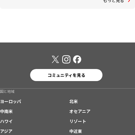
もっと見る
コミュニティを見る
国と地域
ヨーロッパ
北米
中南米
オセアニア
ハワイ
リゾート
アジア
中近東