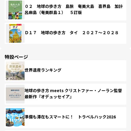
０２ 地球の歩き方 島旅 奄美大島 喜界島 加計
呂麻島（奄美群島１） ５訂版
Ｄ１７ 地球の歩き方 タイ ２０２７～２０２８
特設ページ
世界遺産ランキング
地球の歩き方 meets クリストファー・ノーラン監督
最新作『オデュッセイア』
準備も滞在もスマートに！ トラベルハック2026