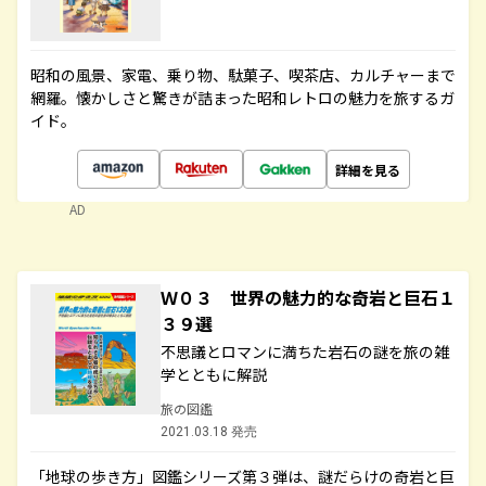
昭和の風景、家電、乗り物、駄菓子、喫茶店、カルチャーまで
網羅。懐かしさと驚きが詰まった昭和レトロの魅力を旅するガ
イド。
詳細を見る
AD
Ｗ０３ 世界の魅力的な奇岩と巨石１
３９選
不思議とロマンに満ちた岩石の謎を旅の雑
学とともに解説
旅の図鑑
2021.03.18 発売
「地球の歩き方」図鑑シリーズ第３弾は、謎だらけの奇岩と巨