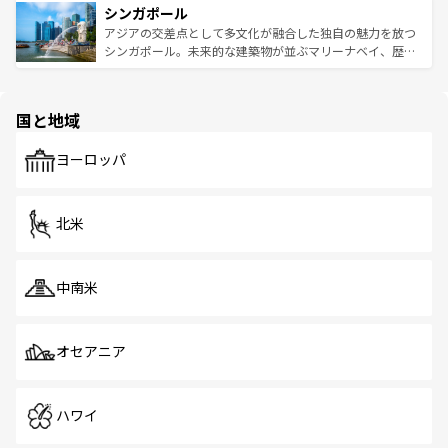
参照してほしい。
シンガポール
激する。気候は一年中温暖で、どの季節にも異なる楽しみ
み、どこを訪れても感動するはず。観光スポットが密集し
が待っている。親しみやすいタイの人々、仏教を中心とし
ており、効率よく見どころを回れるのも魅力。息をのむよ
アジアの交差点として多文化が融合した独自の魅力を放つ
た文化、そして多様な観光資源が、訪れる旅人を魅了し続
うな絶景から文化的な体験まで、香港を存分に楽しみ尽く
シンガポール。未来的な建築物が並ぶマリーナベイ、歴史
ける。 なお、新着のタイ情報は
コンテンツ一覧
を参照して
そう。 なお、新着の香港情報は
コンテンツ一覧
を参照して
と伝統を感じられるエスニックタウン、多数の緑豊かな公
ほしい。
ほしい。
園や自然保護区など、自然が調和した近代的な景観と文化
の多様性あふれるカラフルな町は、どこを歩いても新しい
国と地域
発見がある。さらに、治安のよさや充実した公共交通機関
も、旅行者にとっては魅力的なポイント。グルメも豊富
で、ホーカーズは地元の風情を楽しめる外せないスポット
ヨーロッパ
だ。訪れる人を飽きさせないシンガポールで、多様な魅力
を体感しよう。 なお、新着のシンガポール情報は
コンテン
ツ一覧
を参照してほしい。
北米
中南米
オセアニア
ハワイ