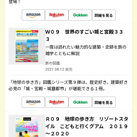
登場！
詳細を見る
Ｗ０９ 世界のすごい城と宮殿３３
３
一度は訪れたい魅力的な建築・史跡を旅の
雑学とともに解説
旅の図鑑
2021.08.12 発売
「地球の歩き方」図鑑シリーズ第９弾は、歴史好き、建築好き
必見の「城・宮殿・城塞都市」が堪能できる１冊。
詳細を見る
Ｒ０９ 地球の歩き方 リゾートスタ
イル こどもと行くグアム ２０１９
～２０２０