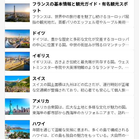
フランスの基本情報と観光ガイド・有名観光スポ
ませてくれるイタリアで、忘れられない旅をしてみよう！
文化が根付くこの国では、情熱的なフラメンコ、熱気あふ
なお、新着のイタリア情報は
コンテンツ一覧
を参照してほ
れる闘牛、そして美味しいタパスが生活の一部となってい
ット
しい。
る。首都マドリードの洗練された雰囲気や、バルセロナの
フランスは、世界中の旅行者を魅了し続けるヨーロッパ屈
アートに溢れた街角から、地方では古代ローマ遺跡や中世
指の観光地だ。首都パリのエッフェル塔やルーブル美術館
の城塞都市、穏やかなビーチリゾートまで多彩な表情を見
といった象徴的なスポットから、田舎町の古風な美しさま
せる。地方によって風土や気候が異なるスペインはその個
ドイツ
で、幅広い魅力が詰まっている。華麗な宮殿、歴史的な大
性で訪れる人を魅了する。 なお、新着のスペイン情報は
コ
聖堂、美しいビーチ、そして豊かな自然が、訪れる者を心
ドイツは、豊かな歴史と多彩な文化が交差するヨーロッパ
ンテンツ一覧
を参照してほしい。
から魅了する。また、フランスは美食の国としても知ら
の中心に位置する国。中世の街並みが残るロマンチック街
れ、フランス料理はユネスコ無形文化遺産にも登録されて
道から、未来を先取りするようなモダンな都市まで多様な
イギリス
いる。シャンパンの発祥地であるランス、プロヴァンスの
顔を持つこの国は、どこを歩いても飽きることがない。ベ
香り高いラベンダー畑など、多彩な楽しみ方が可能だ。さ
ルリンの文化的活気、バイエルン州のアルプスの絶景、そ
イギリスは、古きよき伝統と最先端が共存する国。ウェス
らに、パリ以外の地域にも魅力が溢れており、どの街角に
してライン川沿いのワイン畑といった風景は必見。ビール
トミンスター寺院や大英博物館のようなランドマーク、歴
も豊かな歴史と文化が息づいている。パリ以外の個性あふ
とソーセージを味わいながら地元の人と過ごす楽しい時間
史ある大学都市、美しい丘陵地帯や牧歌的な風景など、エ
れる地方に足を運ぶとそれぞれで全く異なる文化を体験で
スイス
は、お酒好きな人にはぜひ体験してほしい。 なお、新着の
リアごとに異なる魅力がある。また、優雅なアフタヌーン
きるだろう。 なお、新着のフランス情報は
コンテンツ一覧
ドイツ情報は
コンテンツ一覧
を参照してほしい。
ティー、ビール好きにはたまらない英国パブ、サッカー観
スイスの国土面積は九州ほどの広さだが、運行時刻が正確
を参照してほしい。
戦など、本場だからこそできる体験も豊富。イギリスを旅
な交通網が整備されており、初心者でも安心して個人旅行
して楽しみつくそう。 なお、新着のイギリス情報は
コンテ
を楽しめる。日本同様に時刻表どおりの旅が可能だ。中世
アメリカ
ンツ一覧
を参照してほしい。
の建物がそのまま残る町や、スイスならではのユニークな
博物館もあり、アルプス観光だけでなく町歩きも満喫する
アメリカ合衆国は、広大な土地と多様な文化が魅力の国。
ことができる。国民の所得が高いため物価も高いが、旅行
東海岸の都市部から西海岸のカリフォルニアまで、訪れる
者向けの交通パス提供のサービスもあり、うまく活用すれ
場所ごとに異なる風景と体験が待っている。ニューヨーク
ハワイ
ば市内交通費無料で観光を楽しむこともできる。 なお、新
のような巨大都市は、観光、ショッピング、エンターテイ
着のスイス情報は
コンテンツ一覧
を参照してほしい。
ンメントが詰まった刺激的なスポットだ。一方、アメリカ
年間を通じて温暖な気候に恵まれ、多くの島で構成される
西部には大自然が広がり、グランドキャニオンやイエロー
ハワイは、どの島も独自の魅力をもっている。大自然の神