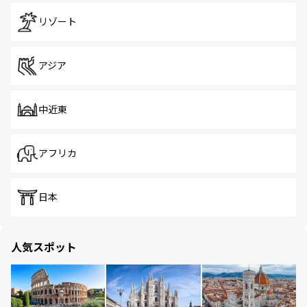
リゾート
アジア
中近東
アフリカ
日本
人気スポット