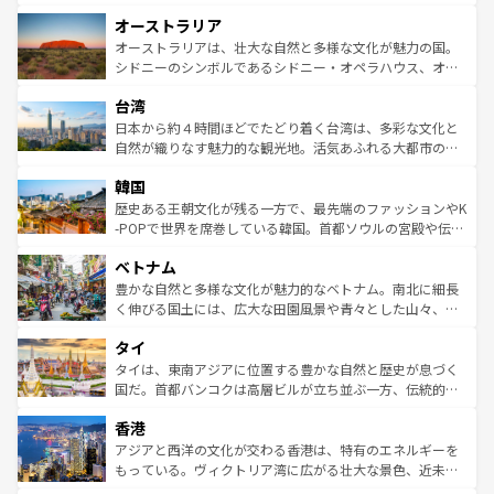
ストーン国立公園といった絶景が堪能できる。さらに、南
秘を感じたいなら、火山が生み出した壮大な景観を誇るハ
オーストラリア
部のニューオーリンズでは、音楽と美食が融合した独特の
ワイ島は見逃せない。また、定番の観光地といえばオアフ
文化が魅力。旅行者はアメリカの各地域で異なる魅力を楽
島だが、静かな自然を求めるならマウイ島やカウアイ島が
オーストラリアは、壮大な自然と多様な文化が魅力の国。
しみながら、その多様性と豊かな歴史を感じることができ
おすすめ。エメラルドグリーンに輝く海をはじめ、豊かな
シドニーのシンボルであるシドニー・オペラハウス、オー
るだろう。車でのロードトリップや列車の旅も、アメリカ
文化や歴史が息づいている。「アロハスピリット」と呼ば
ストラリア東海岸北部に広がる大サンゴ礁地帯グレートバ
ならではの贅沢な旅のスタイルだ。 なお、新着のアメリカ
台湾
れるおもてなしの心で訪れる人々を迎えてくれるハワイの
リアリーフや大陸中央部にそびえるウルル（エアーズロッ
情報は
コンテンツ一覧
を参照してほしい。
人々、おいしいローカルフードやハワイアンミュージッ
ク）、タスマニアの美しい原生林やケアンズの熱帯雨林な
日本から約４時間ほどでたどり着く台湾は、多彩な文化と
ク、伝統的なフラダンスなど、すべてがハワイの魅力を彩
ど、見どころがたくさん。また、カフェやワイン、オージ
自然が織りなす魅力的な観光地。活気あふれる大都市の台
っている。訪れるたびに新しい発見と感動が待っているハ
ービーフなどの食文化も豊かで、美味しいものであふれて
北やノスタルジックな町並みが人気な九份（ジォウフェ
ワイを、存分に味わってほしい。 なお、新着のハワイ情報
韓国
いる。アクティビティも充実しており、サーフィンやダイ
ン）、静ひつな山岳地帯である台湾東部など、都市の喧騒
は
コンテンツ一覧
を参照してほしい。
ビング、ハイキングなど、アウトドア好きにはたまらな
と山間の静けさが共存しており、訪れる人に新しい発見と
歴史ある王朝文化が残る一方で、最先端のファッションやK
い。オーストラリアの多彩な魅力を存分に味わいつくそ
驚きをもたらしてくれる。また、奥深い台湾の食文化も魅
-POPで世界を席巻している韓国。首都ソウルの宮殿や伝統
う。 なお、新着のオーストラリア情報は
コンテンツ一覧
を
力で、夜市などの屋台グルメから高級料理、ヘルシーで美
家屋が並ぶエリアでは韓国の歴史と文化に浸ることがで
参照してほしい。
ベトナム
容にもいいと評判のスイーツなど、バラエティ豊かな料理
き、地方に足を延ばせば四季折々の自然美を楽しむことが
が味わえる。 なお、新着の台湾情報は
コンテンツ一覧
を参
できる。そして、キムチや焼肉、絶品のストリートフード
豊かな自然と多様な文化が魅力的なベトナム。南北に細長
照してほしい。
まで、さまざまな韓国料理が待っている。夜には、韓国な
く伸びる国土には、広大な田園風景や青々とした山々、世
らではのナイトライフも堪能できる。あたたかいホスピタ
界遺産に登録された壮大な自然景観が点在し、都市部では
タイ
リティに包まれながら、韓国の多彩な魅力を心ゆくまで味
急速な発展と共に伝統が息づく。ハノイの古い町並みやホ
わってみてほしい。 なお、新着の韓国情報は
コンテンツ一
ーチミン市のフランス統治時代の建物も、独特の雰囲気を
タイは、東南アジアに位置する豊かな自然と歴史が息づく
覧
を参照してほしい。
醸し出している。また、バラエティの豊かさとおいしさで
国だ。首都バンコクは高層ビルが立ち並ぶ一方、伝統的な
世界中の食通を魅了してやまないベトナム料理も魅力のひ
寺院や市場がいたるところに点在し、古きよき文化と現代
香港
とつ。フォーやバインミー、ベトナムコーヒーなどは、ぜ
の活気が交差している。北部ではチェンマイなどの山岳地
ひ現地で味わいたい。どの地域を訪れてもあたたかい人々
帯で自然と触れ合い、南部ではプーケットやクラビの美し
アジアと西洋の文化が交わる香港は、特有のエネルギーを
が旅行者を迎えてくれるので、きっと忘れられない旅にな
いビーチでリゾート気分を楽しむことができる。タイ料理
もっている。ヴィクトリア湾に広がる壮大な景色、近未来
るはずだ。 なお、新着のベトナム情報は
コンテンツ一覧
を
は世界的に有名で、屋台から高級レストランまで味覚を刺
的なアートスポット、そして歴史と現代が融合した町並