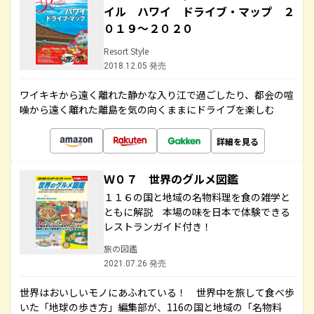
イル ハワイ ドライブ・マップ ２
０１９～２０２０
Resort Style
2018.12.05 発売
ワイキキから遠く離れた静かな入り江で過ごしたり、都会の喧
噪から遠く離れた離島を気の向くままにドライブを楽しむ
詳細を見る
Ｗ０７ 世界のグルメ図鑑
１１６の国と地域の名物料理を食の雑学と
ともに解説 本場の味を日本で体験できる
レストランガイド付き！
旅の図鑑
2021.07.26 発売
世界はおいしいモノにあふれている！ 世界中を旅して食べ歩
いた「地球の歩き方」編集部が、116の国と地域の「名物料