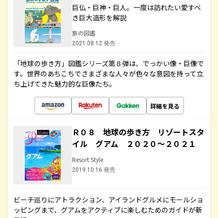
巨仏・巨神・巨人。一度は訪れたい愛すべ
き巨大造形を解説
旅の図鑑
2021.08.12 発売
「地球の歩き方」図鑑シリーズ第８弾は、でっかい像・巨像で
す。世界のあちこちでさまざまな人々が色々な意図を持って立
ち上げてきた魅力的な巨像たち。
詳細を見る
Ｒ０８ 地球の歩き方 リゾートスタ
イル グアム ２０２０～２０２１
Resort Style
2019.10.16 発売
ビーチ巡りにアトラクション、アイランドグルメにモールショ
ッピングまで、グアムをアクティブに楽しむためのガイドが新