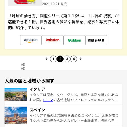
2021.10.21 発売
「地球の歩き方」図鑑シリーズ第１１弾は、「世界の祝祭」が
堪能できる１冊。世界各地の多彩な祝祭を、記事と写真で立体
的に紹介しています。
詳細を見る
1
2
3
4
AD
AD
人気の国と地域から探す
イタリア
イタリアは歴史、文化、グルメ、自然と多彩な魅力にあふ
れた国。
ローマ
の古代遺跡やフィレンツェのルネッサンス
美術、ヴェネツィアの運河など、歴史あるスポットはもち
スペイン
ろん、トスカーナの美しい田園風景やアマルフィ海岸の絶
景など、自然景観も見逃せない。観光の合間には、本場の
イベリア半島のほぼ80％を占めるスペインは、太陽が降り
ピザやパスタなど、絶品のイタリア料理を堪能することも
注ぐ地中海沿岸から雄大なピレネー山脈まで、多彩な自然
できる。朝目覚めてから夜眠るまで、すべての瞬間を楽し
と文化が詰まったヨーロッパ屈指の旅行先だ。多様な地域