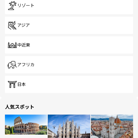
リゾート
アジア
中近東
アフリカ
日本
人気スポット