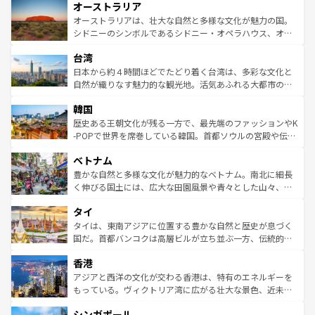
オーストラリア
部のニューオーリンズでは、音楽と美食が融合した独特の
ワイ島は見逃せない。また、定番の観光地といえばオアフ
文化が魅力。旅行者はアメリカの各地域で異なる魅力を楽
島だが、静かな自然を求めるならマウイ島やカウアイ島が
オーストラリアは、壮大な自然と多様な文化が魅力の国。
しみながら、その多様性と豊かな歴史を感じることができ
おすすめ。エメラルドグリーンに輝く海をはじめ、豊かな
シドニーのシンボルであるシドニー・オペラハウス、オー
るだろう。車でのロードトリップや列車の旅も、アメリカ
文化や歴史が息づいている。「アロハスピリット」と呼ば
ストラリア東海岸北部に広がる大サンゴ礁地帯グレートバ
ならではの贅沢な旅のスタイルだ。 なお、新着のアメリカ
台湾
れるおもてなしの心で訪れる人々を迎えてくれるハワイの
リアリーフや大陸中央部にそびえるウルル（エアーズロッ
情報は
コンテンツ一覧
を参照してほしい。
人々、おいしいローカルフードやハワイアンミュージッ
ク）、タスマニアの美しい原生林やケアンズの熱帯雨林な
日本から約４時間ほどでたどり着く台湾は、多彩な文化と
ク、伝統的なフラダンスなど、すべてがハワイの魅力を彩
ど、見どころがたくさん。また、カフェやワイン、オージ
自然が織りなす魅力的な観光地。活気あふれる大都市の台
っている。訪れるたびに新しい発見と感動が待っているハ
ービーフなどの食文化も豊かで、美味しいものであふれて
北やノスタルジックな町並みが人気な九份（ジォウフェ
ワイを、存分に味わってほしい。 なお、新着のハワイ情報
韓国
いる。アクティビティも充実しており、サーフィンやダイ
ン）、静ひつな山岳地帯である台湾東部など、都市の喧騒
は
コンテンツ一覧
を参照してほしい。
ビング、ハイキングなど、アウトドア好きにはたまらな
と山間の静けさが共存しており、訪れる人に新しい発見と
歴史ある王朝文化が残る一方で、最先端のファッションやK
い。オーストラリアの多彩な魅力を存分に味わいつくそ
驚きをもたらしてくれる。また、奥深い台湾の食文化も魅
-POPで世界を席巻している韓国。首都ソウルの宮殿や伝統
う。 なお、新着のオーストラリア情報は
コンテンツ一覧
を
力で、夜市などの屋台グルメから高級料理、ヘルシーで美
家屋が並ぶエリアでは韓国の歴史と文化に浸ることがで
参照してほしい。
ベトナム
容にもいいと評判のスイーツなど、バラエティ豊かな料理
き、地方に足を延ばせば四季折々の自然美を楽しむことが
が味わえる。 なお、新着の台湾情報は
コンテンツ一覧
を参
できる。そして、キムチや焼肉、絶品のストリートフード
豊かな自然と多様な文化が魅力的なベトナム。南北に細長
照してほしい。
まで、さまざまな韓国料理が待っている。夜には、韓国な
く伸びる国土には、広大な田園風景や青々とした山々、世
らではのナイトライフも堪能できる。あたたかいホスピタ
界遺産に登録された壮大な自然景観が点在し、都市部では
タイ
リティに包まれながら、韓国の多彩な魅力を心ゆくまで味
急速な発展と共に伝統が息づく。ハノイの古い町並みやホ
わってみてほしい。 なお、新着の韓国情報は
コンテンツ一
ーチミン市のフランス統治時代の建物も、独特の雰囲気を
タイは、東南アジアに位置する豊かな自然と歴史が息づく
覧
を参照してほしい。
醸し出している。また、バラエティの豊かさとおいしさで
国だ。首都バンコクは高層ビルが立ち並ぶ一方、伝統的な
世界中の食通を魅了してやまないベトナム料理も魅力のひ
寺院や市場がいたるところに点在し、古きよき文化と現代
香港
とつ。フォーやバインミー、ベトナムコーヒーなどは、ぜ
の活気が交差している。北部ではチェンマイなどの山岳地
ひ現地で味わいたい。どの地域を訪れてもあたたかい人々
帯で自然と触れ合い、南部ではプーケットやクラビの美し
アジアと西洋の文化が交わる香港は、特有のエネルギーを
が旅行者を迎えてくれるので、きっと忘れられない旅にな
いビーチでリゾート気分を楽しむことができる。タイ料理
もっている。ヴィクトリア湾に広がる壮大な景色、近未来
るはずだ。 なお、新着のベトナム情報は
コンテンツ一覧
を
は世界的に有名で、屋台から高級レストランまで味覚を刺
的なアートスポット、そして歴史と現代が融合した町並
参照してほしい。
シンガポール
激する。気候は一年中温暖で、どの季節にも異なる楽しみ
み、どこを訪れても感動するはず。観光スポットが密集し