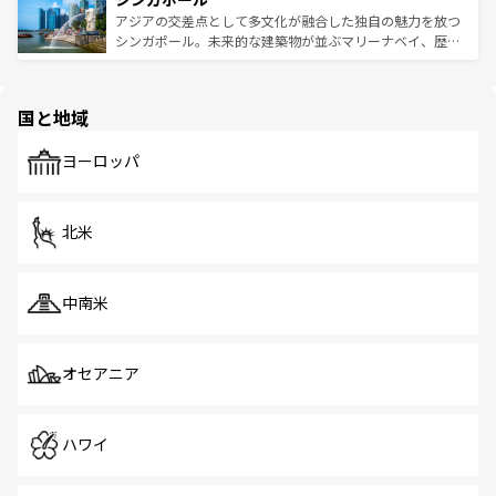
が待っている。親しみやすいタイの人々、仏教を中心とし
ており、効率よく見どころを回れるのも魅力。息をのむよ
アジアの交差点として多文化が融合した独自の魅力を放つ
た文化、そして多様な観光資源が、訪れる旅人を魅了し続
うな絶景から文化的な体験まで、香港を存分に楽しみ尽く
シンガポール。未来的な建築物が並ぶマリーナベイ、歴史
ける。 なお、新着のタイ情報は
コンテンツ一覧
を参照して
そう。 なお、新着の香港情報は
コンテンツ一覧
を参照して
と伝統を感じられるエスニックタウン、多数の緑豊かな公
ほしい。
ほしい。
園や自然保護区など、自然が調和した近代的な景観と文化
の多様性あふれるカラフルな町は、どこを歩いても新しい
国と地域
発見がある。さらに、治安のよさや充実した公共交通機関
も、旅行者にとっては魅力的なポイント。グルメも豊富
で、ホーカーズは地元の風情を楽しめる外せないスポット
ヨーロッパ
だ。訪れる人を飽きさせないシンガポールで、多様な魅力
を体感しよう。 なお、新着のシンガポール情報は
コンテン
ツ一覧
を参照してほしい。
北米
中南米
オセアニア
ハワイ