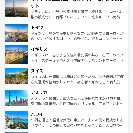
なお、新着のイタリア情報は
コンテンツ一覧
を参照してほ
れる闘牛、そして美味しいタパスが生活の一部となってい
ット
しい。
る。首都マドリードの洗練された雰囲気や、バルセロナの
フランスは、世界中の旅行者を魅了し続けるヨーロッパ屈
アートに溢れた街角から、地方では古代ローマ遺跡や中世
指の観光地だ。首都パリのエッフェル塔やルーブル美術館
の城塞都市、穏やかなビーチリゾートまで多彩な表情を見
といった象徴的なスポットから、田舎町の古風な美しさま
せる。地方によって風土や気候が異なるスペインはその個
ドイツ
で、幅広い魅力が詰まっている。華麗な宮殿、歴史的な大
性で訪れる人を魅了する。 なお、新着のスペイン情報は
コ
聖堂、美しいビーチ、そして豊かな自然が、訪れる者を心
ドイツは、豊かな歴史と多彩な文化が交差するヨーロッパ
ンテンツ一覧
を参照してほしい。
から魅了する。また、フランスは美食の国としても知ら
の中心に位置する国。中世の街並みが残るロマンチック街
れ、フランス料理はユネスコ無形文化遺産にも登録されて
道から、未来を先取りするようなモダンな都市まで多様な
イギリス
いる。シャンパンの発祥地であるランス、プロヴァンスの
顔を持つこの国は、どこを歩いても飽きることがない。ベ
香り高いラベンダー畑など、多彩な楽しみ方が可能だ。さ
ルリンの文化的活気、バイエルン州のアルプスの絶景、そ
イギリスは、古きよき伝統と最先端が共存する国。ウェス
らに、パリ以外の地域にも魅力が溢れており、どの街角に
してライン川沿いのワイン畑といった風景は必見。ビール
トミンスター寺院や大英博物館のようなランドマーク、歴
も豊かな歴史と文化が息づいている。パリ以外の個性あふ
とソーセージを味わいながら地元の人と過ごす楽しい時間
史ある大学都市、美しい丘陵地帯や牧歌的な風景など、エ
れる地方に足を運ぶとそれぞれで全く異なる文化を体験で
スイス
は、お酒好きな人にはぜひ体験してほしい。 なお、新着の
リアごとに異なる魅力がある。また、優雅なアフタヌーン
きるだろう。 なお、新着のフランス情報は
コンテンツ一覧
ドイツ情報は
コンテンツ一覧
を参照してほしい。
ティー、ビール好きにはたまらない英国パブ、サッカー観
スイスの国土面積は九州ほどの広さだが、運行時刻が正確
を参照してほしい。
戦など、本場だからこそできる体験も豊富。イギリスを旅
な交通網が整備されており、初心者でも安心して個人旅行
して楽しみつくそう。 なお、新着のイギリス情報は
コンテ
を楽しめる。日本同様に時刻表どおりの旅が可能だ。中世
アメリカ
ンツ一覧
を参照してほしい。
の建物がそのまま残る町や、スイスならではのユニークな
博物館もあり、アルプス観光だけでなく町歩きも満喫する
アメリカ合衆国は、広大な土地と多様な文化が魅力の国。
ことができる。国民の所得が高いため物価も高いが、旅行
東海岸の都市部から西海岸のカリフォルニアまで、訪れる
者向けの交通パス提供のサービスもあり、うまく活用すれ
場所ごとに異なる風景と体験が待っている。ニューヨーク
ハワイ
ば市内交通費無料で観光を楽しむこともできる。 なお、新
のような巨大都市は、観光、ショッピング、エンターテイ
着のスイス情報は
コンテンツ一覧
を参照してほしい。
ンメントが詰まった刺激的なスポットだ。一方、アメリカ
年間を通じて温暖な気候に恵まれ、多くの島で構成される
西部には大自然が広がり、グランドキャニオンやイエロー
ハワイは、どの島も独自の魅力をもっている。大自然の神
ストーン国立公園といった絶景が堪能できる。さらに、南
秘を感じたいなら、火山が生み出した壮大な景観を誇るハ