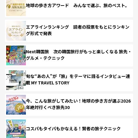
地球の歩き方アワード みんなで選ぶ、旅のベスト。
エアラインランキング 読者の投票をもとにランキン
グ形式で発表
Next韓国旅 次の韓国旅行がもっと楽しくなる 旅先・
グルメ・テクニック
旬な“あの人”が「旅」をテーマに語るインタビュー連
載 MY TRAVEL STORY
今、こんな旅がしてみたい！地球の歩き方が選ぶ2026
年絶対行くべき旅先30
コスパもタイパもかなえる！賢者の旅テクニック