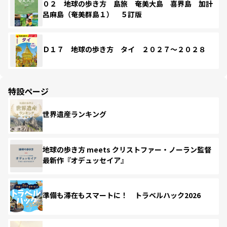
０２ 地球の歩き方 島旅 奄美大島 喜界島 加計
呂麻島（奄美群島１） ５訂版
Ｄ１７ 地球の歩き方 タイ ２０２７～２０２８
特設ページ
世界遺産ランキング
地球の歩き方 meets クリストファー・ノーラン監督
最新作『オデュッセイア』
準備も滞在もスマートに！ トラベルハック2026