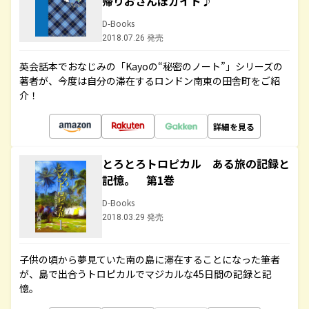
帰りおさんぽガイド♪
D-Books
2018.07.26 発売
英会話本でおなじみの「Kayoの“秘密のノート”」シリーズの
著者が、今度は自分の滞在するロンドン南東の田舎町をご紹
介！
詳細を見る
とろとろトロピカル ある旅の記録と
記憶。 第1巻
D-Books
2018.03.29 発売
子供の頃から夢見ていた南の島に滞在することになった筆者
が、島で出合うトロピカルでマジカルな45日間の記録と記
憶。