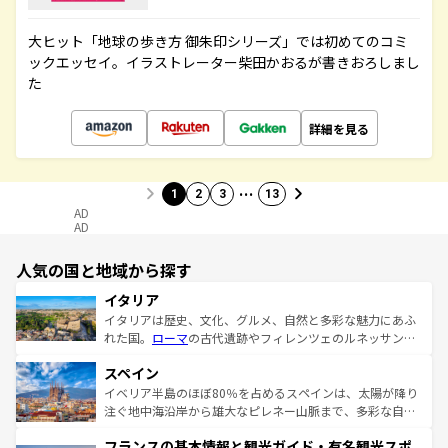
大ヒット「地球の歩き方 御朱印シリーズ」では初めてのコミ
ックエッセイ。イラストレーター柴田かおるが書きおろしまし
た
詳細を見る
…
1
2
3
13
AD
AD
人気の国と地域から探す
イタリア
イタリアは歴史、文化、グルメ、自然と多彩な魅力にあふ
れた国。
ローマ
の古代遺跡やフィレンツェのルネッサンス
美術、ヴェネツィアの運河など、歴史あるスポットはもち
スペイン
ろん、トスカーナの美しい田園風景やアマルフィ海岸の絶
景など、自然景観も見逃せない。観光の合間には、本場の
イベリア半島のほぼ80％を占めるスペインは、太陽が降り
ピザやパスタなど、絶品のイタリア料理を堪能することも
注ぐ地中海沿岸から雄大なピレネー山脈まで、多彩な自然
できる。朝目覚めてから夜眠るまで、すべての瞬間を楽し
と文化が詰まったヨーロッパ屈指の旅行先だ。多様な地域
フランスの基本情報と観光ガイド・有名観光スポ
ませてくれるイタリアで、忘れられない旅をしてみよう！
文化が根付くこの国では、情熱的なフラメンコ、熱気あふ