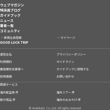
ウェブマガジン
特派員ブログ
ガイドブック
ニュース
著者一覧
コミュニティ
新規会員登録
マイページ
GOOD LUCK TRIP
運営会社
プライバシーポリシー
利用規約
ガイドライン
書店御担当者様へ
ガイドブックに投稿する
採用情報
お問い合わせ
関連サービス
海外航空券
海外ツアー
旅行用品
海外のおみやげ
© Arukikata. Co.,Ltd. All rights reserved.