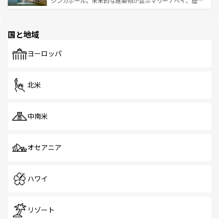
シンガポール。未来的な建築物が並ぶマリーナベイ、歴史
ける。 なお、新着のタイ情報は
コンテンツ一覧
を参照して
そう。 なお、新着の香港情報は
コンテンツ一覧
を参照して
と伝統を感じられるエスニックタウン、多数の緑豊かな公
ほしい。
ほしい。
園や自然保護区など、自然が調和した近代的な景観と文化
の多様性あふれるカラフルな町は、どこを歩いても新しい
国と地域
発見がある。さらに、治安のよさや充実した公共交通機関
も、旅行者にとっては魅力的なポイント。グルメも豊富
で、ホーカーズは地元の風情を楽しめる外せないスポット
ヨーロッパ
だ。訪れる人を飽きさせないシンガポールで、多様な魅力
を体感しよう。 なお、新着のシンガポール情報は
コンテン
ツ一覧
を参照してほしい。
北米
中南米
オセアニア
ハワイ
リゾート