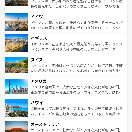
フランスは、世界中の旅行者を魅了し続けるヨーロッパ屈
アートに溢れた街角から、地方では古代ローマ遺跡や中世
指の観光地だ。首都パリのエッフェル塔やルーブル美術館
の城塞都市、穏やかなビーチリゾートまで多彩な表情を見
といった象徴的なスポットから、田舎町の古風な美しさま
せる。地方によって風土や気候が異なるスペインはその個
ドイツ
で、幅広い魅力が詰まっている。華麗な宮殿、歴史的な大
性で訪れる人を魅了する。 なお、新着のスペイン情報は
コ
聖堂、美しいビーチ、そして豊かな自然が、訪れる者を心
ドイツは、豊かな歴史と多彩な文化が交差するヨーロッパ
ンテンツ一覧
を参照してほしい。
から魅了する。また、フランスは美食の国としても知ら
の中心に位置する国。中世の街並みが残るロマンチック街
れ、フランス料理はユネスコ無形文化遺産にも登録されて
道から、未来を先取りするようなモダンな都市まで多様な
イギリス
いる。シャンパンの発祥地であるランス、プロヴァンスの
顔を持つこの国は、どこを歩いても飽きることがない。ベ
香り高いラベンダー畑など、多彩な楽しみ方が可能だ。さ
ルリンの文化的活気、バイエルン州のアルプスの絶景、そ
イギリスは、古きよき伝統と最先端が共存する国。ウェス
らに、パリ以外の地域にも魅力が溢れており、どの街角に
してライン川沿いのワイン畑といった風景は必見。ビール
トミンスター寺院や大英博物館のようなランドマーク、歴
も豊かな歴史と文化が息づいている。パリ以外の個性あふ
とソーセージを味わいながら地元の人と過ごす楽しい時間
史ある大学都市、美しい丘陵地帯や牧歌的な風景など、エ
れる地方に足を運ぶとそれぞれで全く異なる文化を体験で
スイス
は、お酒好きな人にはぜひ体験してほしい。 なお、新着の
リアごとに異なる魅力がある。また、優雅なアフタヌーン
きるだろう。 なお、新着のフランス情報は
コンテンツ一覧
ドイツ情報は
コンテンツ一覧
を参照してほしい。
ティー、ビール好きにはたまらない英国パブ、サッカー観
スイスの国土面積は九州ほどの広さだが、運行時刻が正確
を参照してほしい。
戦など、本場だからこそできる体験も豊富。イギリスを旅
な交通網が整備されており、初心者でも安心して個人旅行
して楽しみつくそう。 なお、新着のイギリス情報は
コンテ
を楽しめる。日本同様に時刻表どおりの旅が可能だ。中世
アメリカ
ンツ一覧
を参照してほしい。
の建物がそのまま残る町や、スイスならではのユニークな
博物館もあり、アルプス観光だけでなく町歩きも満喫する
アメリカ合衆国は、広大な土地と多様な文化が魅力の国。
ことができる。国民の所得が高いため物価も高いが、旅行
東海岸の都市部から西海岸のカリフォルニアまで、訪れる
者向けの交通パス提供のサービスもあり、うまく活用すれ
場所ごとに異なる風景と体験が待っている。ニューヨーク
ハワイ
ば市内交通費無料で観光を楽しむこともできる。 なお、新
のような巨大都市は、観光、ショッピング、エンターテイ
着のスイス情報は
コンテンツ一覧
を参照してほしい。
ンメントが詰まった刺激的なスポットだ。一方、アメリカ
年間を通じて温暖な気候に恵まれ、多くの島で構成される
西部には大自然が広がり、グランドキャニオンやイエロー
ハワイは、どの島も独自の魅力をもっている。大自然の神
ストーン国立公園といった絶景が堪能できる。さらに、南
秘を感じたいなら、火山が生み出した壮大な景観を誇るハ
オーストラリア
部のニューオーリンズでは、音楽と美食が融合した独特の
ワイ島は見逃せない。また、定番の観光地といえばオアフ
文化が魅力。旅行者はアメリカの各地域で異なる魅力を楽
島だが、静かな自然を求めるならマウイ島やカウアイ島が
オーストラリアは、壮大な自然と多様な文化が魅力の国。