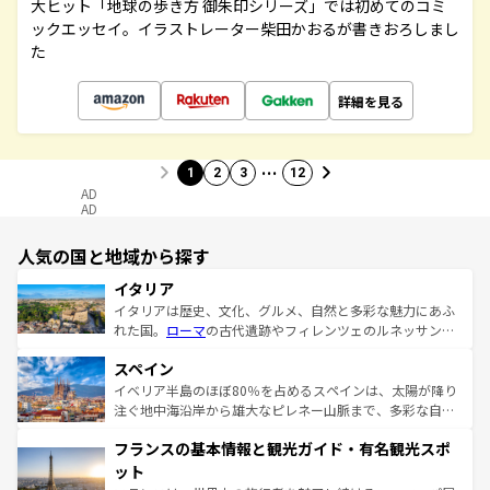
大ヒット「地球の歩き方 御朱印シリーズ」では初めてのコミ
ックエッセイ。イラストレーター柴田かおるが書きおろしまし
た
詳細を見る
…
1
2
3
12
AD
AD
人気の国と地域から探す
イタリア
イタリアは歴史、文化、グルメ、自然と多彩な魅力にあふ
れた国。
ローマ
の古代遺跡やフィレンツェのルネッサンス
美術、ヴェネツィアの運河など、歴史あるスポットはもち
スペイン
ろん、トスカーナの美しい田園風景やアマルフィ海岸の絶
景など、自然景観も見逃せない。観光の合間には、本場の
イベリア半島のほぼ80％を占めるスペインは、太陽が降り
ピザやパスタなど、絶品のイタリア料理を堪能することも
注ぐ地中海沿岸から雄大なピレネー山脈まで、多彩な自然
できる。朝目覚めてから夜眠るまで、すべての瞬間を楽し
と文化が詰まったヨーロッパ屈指の旅行先だ。多様な地域
フランスの基本情報と観光ガイド・有名観光スポ
ませてくれるイタリアで、忘れられない旅をしてみよう！
文化が根付くこの国では、情熱的なフラメンコ、熱気あふ
なお、新着のイタリア情報は
コンテンツ一覧
を参照してほ
れる闘牛、そして美味しいタパスが生活の一部となってい
ット
しい。
る。首都マドリードの洗練された雰囲気や、バルセロナの