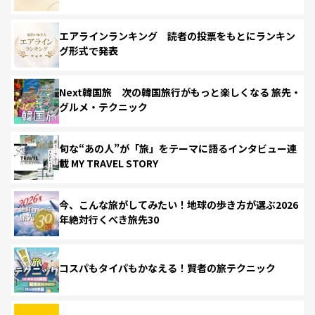
エアラインランキング 読者の投票をもとにランキン
グ形式で発表
Next韓国旅 次の韓国旅行がもっと楽しくなる 旅先・
グルメ・テクニック
旬な“あの人”が「旅」をテーマに語るインタビュー連
載 MY TRAVEL STORY
今、こんな旅がしてみたい！地球の歩き方が選ぶ2026
年絶対行くべき旅先30
コスパもタイパもかなえる！賢者の旅テクニック