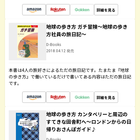
詳細を見る
地球の歩き方 ガチ冒険～地球の歩き
方社員の旅日記～
D-Books
2018.04.12 発売
本書は4人の旅好きによるただの旅日記です。たまたま『地球
の歩き方』で働いているだけで書いてある内容はただの旅日記
です。
詳細を見る
地球の歩き方 カンタベリーと周辺の
すてきな田舎町へ～ロンドンからの日
帰りおさんぽガイド♪
D-Books