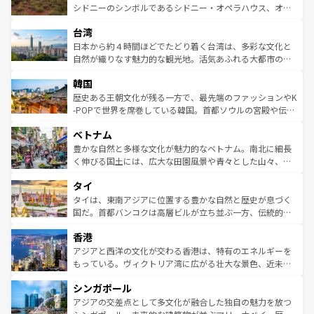
しみながら、その多様性と豊かな歴史を感じることができ
おすすめ。エメラルドグリーンに輝く海をはじめ、豊かな
シドニーのシンボルであるシドニー・オペラハウス、オー
るだろう。車でのロードトリップや列車の旅も、アメリカ
文化や歴史が息づいている。「アロハスピリット」と呼ば
ストラリア東海岸北部に広がる大サンゴ礁地帯グレートバ
ならではの贅沢な旅のスタイルだ。 なお、新着のアメリカ
台湾
れるおもてなしの心で訪れる人々を迎えてくれるハワイの
リアリーフや大陸中央部にそびえるウルル（エアーズロッ
情報は
コンテンツ一覧
を参照してほしい。
人々、おいしいローカルフードやハワイアンミュージッ
ク）、タスマニアの美しい原生林やケアンズの熱帯雨林な
日本から約４時間ほどでたどり着く台湾は、多彩な文化と
ク、伝統的なフラダンスなど、すべてがハワイの魅力を彩
ど、見どころがたくさん。また、カフェやワイン、オージ
自然が織りなす魅力的な観光地。活気あふれる大都市の台
っている。訪れるたびに新しい発見と感動が待っているハ
ービーフなどの食文化も豊かで、美味しいものであふれて
北やノスタルジックな町並みが人気な九份（ジォウフェ
ワイを、存分に味わってほしい。 なお、新着のハワイ情報
韓国
いる。アクティビティも充実しており、サーフィンやダイ
ン）、静ひつな山岳地帯である台湾東部など、都市の喧騒
は
コンテンツ一覧
を参照してほしい。
ビング、ハイキングなど、アウトドア好きにはたまらな
と山間の静けさが共存しており、訪れる人に新しい発見と
歴史ある王朝文化が残る一方で、最先端のファッションやK
い。オーストラリアの多彩な魅力を存分に味わいつくそ
驚きをもたらしてくれる。また、奥深い台湾の食文化も魅
-POPで世界を席巻している韓国。首都ソウルの宮殿や伝統
う。 なお、新着のオーストラリア情報は
コンテンツ一覧
を
力で、夜市などの屋台グルメから高級料理、ヘルシーで美
家屋が並ぶエリアでは韓国の歴史と文化に浸ることがで
参照してほしい。
ベトナム
容にもいいと評判のスイーツなど、バラエティ豊かな料理
き、地方に足を延ばせば四季折々の自然美を楽しむことが
が味わえる。 なお、新着の台湾情報は
コンテンツ一覧
を参
できる。そして、キムチや焼肉、絶品のストリートフード
豊かな自然と多様な文化が魅力的なベトナム。南北に細長
照してほしい。
まで、さまざまな韓国料理が待っている。夜には、韓国な
く伸びる国土には、広大な田園風景や青々とした山々、世
らではのナイトライフも堪能できる。あたたかいホスピタ
界遺産に登録された壮大な自然景観が点在し、都市部では
タイ
リティに包まれながら、韓国の多彩な魅力を心ゆくまで味
急速な発展と共に伝統が息づく。ハノイの古い町並みやホ
わってみてほしい。 なお、新着の韓国情報は
コンテンツ一
ーチミン市のフランス統治時代の建物も、独特の雰囲気を
タイは、東南アジアに位置する豊かな自然と歴史が息づく
覧
を参照してほしい。
醸し出している。また、バラエティの豊かさとおいしさで
国だ。首都バンコクは高層ビルが立ち並ぶ一方、伝統的な
世界中の食通を魅了してやまないベトナム料理も魅力のひ
寺院や市場がいたるところに点在し、古きよき文化と現代
香港
とつ。フォーやバインミー、ベトナムコーヒーなどは、ぜ
の活気が交差している。北部ではチェンマイなどの山岳地
ひ現地で味わいたい。どの地域を訪れてもあたたかい人々
帯で自然と触れ合い、南部ではプーケットやクラビの美し
アジアと西洋の文化が交わる香港は、特有のエネルギーを
が旅行者を迎えてくれるので、きっと忘れられない旅にな
いビーチでリゾート気分を楽しむことができる。タイ料理
もっている。ヴィクトリア湾に広がる壮大な景色、近未来
るはずだ。 なお、新着のベトナム情報は
コンテンツ一覧
を
は世界的に有名で、屋台から高級レストランまで味覚を刺
的なアートスポット、そして歴史と現代が融合した町並
参照してほしい。
シンガポール
激する。気候は一年中温暖で、どの季節にも異なる楽しみ
み、どこを訪れても感動するはず。観光スポットが密集し
が待っている。親しみやすいタイの人々、仏教を中心とし
ており、効率よく見どころを回れるのも魅力。息をのむよ
アジアの交差点として多文化が融合した独自の魅力を放つ
た文化、そして多様な観光資源が、訪れる旅人を魅了し続
うな絶景から文化的な体験まで、香港を存分に楽しみ尽く