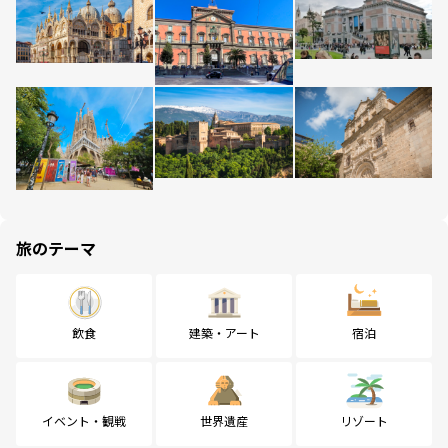
旅のテーマ
飲食
建築・アート
宿泊
イベント・観戦
世界遺産
リゾート