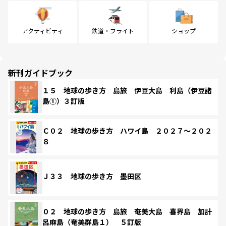
アクティビティ
鉄道・フライト
ショップ
新刊ガイドブック
１５ 地球の歩き方 島旅 伊豆大島 利島（伊豆諸
島①）３訂版
Ｃ０２ 地球の歩き方 ハワイ島 ２０２７～２０２
８
Ｊ３３ 地球の歩き方 墨田区
０２ 地球の歩き方 島旅 奄美大島 喜界島 加計
呂麻島（奄美群島１） ５訂版