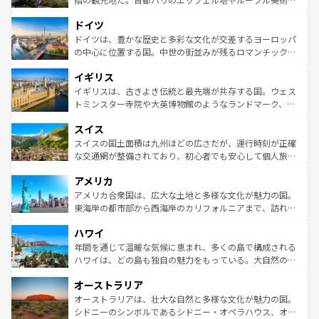
アートに溢れた街角から、地方では古代ローマ遺跡や中世
といった象徴的なスポットから、田舎町の古風な美しさま
ドイツ
の城塞都市、穏やかなビーチリゾートまで多彩な表情を見
で、幅広い魅力が詰まっている。華麗な宮殿、歴史的な大
せる。地方によって風土や気候が異なるスペインはその個
聖堂、美しいビーチ、そして豊かな自然が、訪れる者を心
ドイツは、豊かな歴史と多彩な文化が交差するヨーロッパ
性で訪れる人を魅了する。 なお、新着のスペイン情報は
コ
から魅了する。また、フランスは美食の国としても知ら
の中心に位置する国。中世の街並みが残るロマンチック街
ンテンツ一覧
を参照してほしい。
れ、フランス料理はユネスコ無形文化遺産にも登録されて
道から、未来を先取りするようなモダンな都市まで多様な
イギリス
いる。シャンパンの発祥地であるランス、プロヴァンスの
顔を持つこの国は、どこを歩いても飽きることがない。ベ
香り高いラベンダー畑など、多彩な楽しみ方が可能だ。さ
ルリンの文化的活気、バイエルン州のアルプスの絶景、そ
イギリスは、古きよき伝統と最先端が共存する国。ウェス
らに、パリ以外の地域にも魅力が溢れており、どの街角に
してライン川沿いのワイン畑といった風景は必見。ビール
トミンスター寺院や大英博物館のようなランドマーク、歴
も豊かな歴史と文化が息づいている。パリ以外の個性あふ
とソーセージを味わいながら地元の人と過ごす楽しい時間
史ある大学都市、美しい丘陵地帯や牧歌的な風景など、エ
れる地方に足を運ぶとそれぞれで全く異なる文化を体験で
スイス
は、お酒好きな人にはぜひ体験してほしい。 なお、新着の
リアごとに異なる魅力がある。また、優雅なアフタヌーン
きるだろう。 なお、新着のフランス情報は
コンテンツ一覧
ドイツ情報は
コンテンツ一覧
を参照してほしい。
ティー、ビール好きにはたまらない英国パブ、サッカー観
スイスの国土面積は九州ほどの広さだが、運行時刻が正確
を参照してほしい。
戦など、本場だからこそできる体験も豊富。イギリスを旅
な交通網が整備されており、初心者でも安心して個人旅行
して楽しみつくそう。 なお、新着のイギリス情報は
コンテ
を楽しめる。日本同様に時刻表どおりの旅が可能だ。中世
アメリカ
ンツ一覧
を参照してほしい。
の建物がそのまま残る町や、スイスならではのユニークな
博物館もあり、アルプス観光だけでなく町歩きも満喫する
アメリカ合衆国は、広大な土地と多様な文化が魅力の国。
ことができる。国民の所得が高いため物価も高いが、旅行
東海岸の都市部から西海岸のカリフォルニアまで、訪れる
者向けの交通パス提供のサービスもあり、うまく活用すれ
場所ごとに異なる風景と体験が待っている。ニューヨーク
ハワイ
ば市内交通費無料で観光を楽しむこともできる。 なお、新
のような巨大都市は、観光、ショッピング、エンターテイ
着のスイス情報は
コンテンツ一覧
を参照してほしい。
ンメントが詰まった刺激的なスポットだ。一方、アメリカ
年間を通じて温暖な気候に恵まれ、多くの島で構成される
西部には大自然が広がり、グランドキャニオンやイエロー
ハワイは、どの島も独自の魅力をもっている。大自然の神
ストーン国立公園といった絶景が堪能できる。さらに、南
秘を感じたいなら、火山が生み出した壮大な景観を誇るハ
オーストラリア
部のニューオーリンズでは、音楽と美食が融合した独特の
ワイ島は見逃せない。また、定番の観光地といえばオアフ
文化が魅力。旅行者はアメリカの各地域で異なる魅力を楽
島だが、静かな自然を求めるならマウイ島やカウアイ島が
オーストラリアは、壮大な自然と多様な文化が魅力の国。
しみながら、その多様性と豊かな歴史を感じることができ
おすすめ。エメラルドグリーンに輝く海をはじめ、豊かな
シドニーのシンボルであるシドニー・オペラハウス、オー