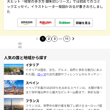
大ヒット「地球の歩き方 御朱印シリーズ」では初めてのコミ
ックエッセイ。イラストレーター柴田かおるが書きおろしまし
た
詳細を見る
…
1
2
3
11
AD
AD
人気の国と地域から探す
イタリア
イタリアは歴史、文化、グルメ、自然と多彩な魅力にあふ
れた国。
ローマ
の古代遺跡やフィレンツェのルネッサンス
美術、ヴェネツィアの運河など、歴史あるスポットはもち
スペイン
ろん、トスカーナの美しい田園風景やアマルフィ海岸の絶
景など、自然景観も見逃せない。観光の合間には、本場の
イベリア半島のほぼ80％を占めるスペインは、太陽が降り
ピザやパスタなど、絶品のイタリア料理を堪能することも
注ぐ地中海沿岸から雄大なピレネー山脈まで、多彩な自然
できる。朝目覚めてから夜眠るまで、すべての瞬間を楽し
と文化が詰まったヨーロッパ屈指の旅行先だ。多様な地域
フランス
ませてくれるイタリアで、忘れられない旅をしてみよう！
文化が根付くこの国では、情熱的なフラメンコ、熱気あふ
なお、新着のイタリア情報は
コンテンツ一覧
を参照してほ
れる闘牛、そして美味しいタパスが生活の一部となってい
フランスは、世界中の旅行者を魅了し続けるヨーロッパ屈
しい。
る。首都マドリードの洗練された雰囲気や、バルセロナの
指の観光地だ。首都パリのエッフェル塔やルーブル美術館