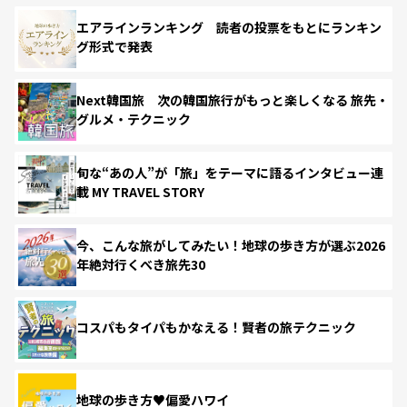
エアラインランキング 読者の投票をもとにランキン
グ形式で発表
Next韓国旅 次の韓国旅行がもっと楽しくなる 旅先・
グルメ・テクニック
旬な“あの人”が「旅」をテーマに語るインタビュー連
載 MY TRAVEL STORY
今、こんな旅がしてみたい！地球の歩き方が選ぶ2026
年絶対行くべき旅先30
コスパもタイパもかなえる！賢者の旅テクニック
地球の歩き方♥偏愛ハワイ