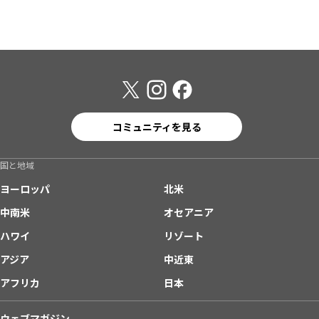
コミュニティを見る
国と地域
ヨーロッパ
北米
中南米
オセアニア
ハワイ
リゾート
アジア
中近東
アフリカ
日本
ウェブマガジン