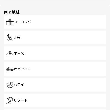
ほしい。
ほしい。
園や自然保護区など、自然が調和した近代的な景観と文化
の多様性あふれるカラフルな町は、どこを歩いても新しい
国と地域
発見がある。さらに、治安のよさや充実した公共交通機関
も、旅行者にとっては魅力的なポイント。グルメも豊富
で、ホーカーズは地元の風情を楽しめる外せないスポット
ヨーロッパ
だ。訪れる人を飽きさせないシンガポールで、多様な魅力
を体感しよう。 なお、新着のシンガポール情報は
コンテン
ツ一覧
を参照してほしい。
北米
中南米
オセアニア
ハワイ
リゾート