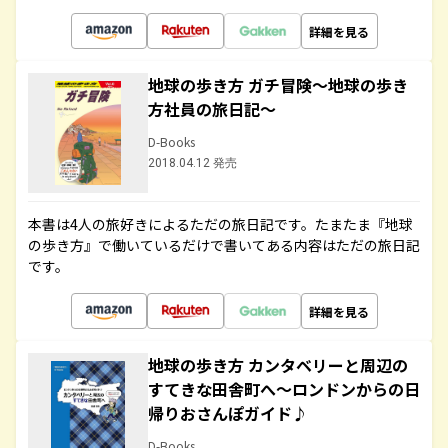
詳細を見る
地球の歩き方 ガチ冒険～地球の歩き
方社員の旅日記～
D-Books
2018.04.12 発売
本書は4人の旅好きによるただの旅日記です。たまたま『地球
の歩き方』で働いているだけで書いてある内容はただの旅日記
です。
詳細を見る
地球の歩き方 カンタベリーと周辺の
すてきな田舎町へ～ロンドンからの日
帰りおさんぽガイド♪
D-Books