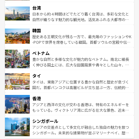
るだろう。車でのロードトリップや列車の旅も、アメリカ
文化や歴史が息づいている。「アロハスピリット」と呼ば
ストラリア東海岸北部に広がる大サンゴ礁地帯グレートバ
ならではの贅沢な旅のスタイルだ。 なお、新着のアメリカ
台湾
れるおもてなしの心で訪れる人々を迎えてくれるハワイの
リアリーフや大陸中央部にそびえるウルル（エアーズロッ
情報は
コンテンツ一覧
を参照してほしい。
人々、おいしいローカルフードやハワイアンミュージッ
ク）、タスマニアの美しい原生林やケアンズの熱帯雨林な
日本から約４時間ほどでたどり着く台湾は、多彩な文化と
ク、伝統的なフラダンスなど、すべてがハワイの魅力を彩
ど、見どころがたくさん。また、カフェやワイン、オージ
自然が織りなす魅力的な観光地。活気あふれる大都市の台
っている。訪れるたびに新しい発見と感動が待っているハ
ービーフなどの食文化も豊かで、美味しいものであふれて
北やノスタルジックな町並みが人気な九份（ジォウフェ
ワイを、存分に味わってほしい。 なお、新着のハワイ情報
韓国
いる。アクティビティも充実しており、サーフィンやダイ
ン）、静ひつな山岳地帯である台湾東部など、都市の喧騒
は
コンテンツ一覧
を参照してほしい。
ビング、ハイキングなど、アウトドア好きにはたまらな
と山間の静けさが共存しており、訪れる人に新しい発見と
歴史ある王朝文化が残る一方で、最先端のファッションやK
い。オーストラリアの多彩な魅力を存分に味わいつくそ
驚きをもたらしてくれる。また、奥深い台湾の食文化も魅
-POPで世界を席巻している韓国。首都ソウルの宮殿や伝統
う。 なお、新着のオーストラリア情報は
コンテンツ一覧
を
力で、夜市などの屋台グルメから高級料理、ヘルシーで美
家屋が並ぶエリアでは韓国の歴史と文化に浸ることがで
参照してほしい。
ベトナム
容にもいいと評判のスイーツなど、バラエティ豊かな料理
き、地方に足を延ばせば四季折々の自然美を楽しむことが
が味わえる。 なお、新着の台湾情報は
コンテンツ一覧
を参
できる。そして、キムチや焼肉、絶品のストリートフード
豊かな自然と多様な文化が魅力的なベトナム。南北に細長
照してほしい。
まで、さまざまな韓国料理が待っている。夜には、韓国な
く伸びる国土には、広大な田園風景や青々とした山々、世
らではのナイトライフも堪能できる。あたたかいホスピタ
界遺産に登録された壮大な自然景観が点在し、都市部では
タイ
リティに包まれながら、韓国の多彩な魅力を心ゆくまで味
急速な発展と共に伝統が息づく。ハノイの古い町並みやホ
わってみてほしい。 なお、新着の韓国情報は
コンテンツ一
ーチミン市のフランス統治時代の建物も、独特の雰囲気を
タイは、東南アジアに位置する豊かな自然と歴史が息づく
覧
を参照してほしい。
醸し出している。また、バラエティの豊かさとおいしさで
国だ。首都バンコクは高層ビルが立ち並ぶ一方、伝統的な
世界中の食通を魅了してやまないベトナム料理も魅力のひ
寺院や市場がいたるところに点在し、古きよき文化と現代
香港
とつ。フォーやバインミー、ベトナムコーヒーなどは、ぜ
の活気が交差している。北部ではチェンマイなどの山岳地
ひ現地で味わいたい。どの地域を訪れてもあたたかい人々
帯で自然と触れ合い、南部ではプーケットやクラビの美し
アジアと西洋の文化が交わる香港は、特有のエネルギーを
が旅行者を迎えてくれるので、きっと忘れられない旅にな
いビーチでリゾート気分を楽しむことができる。タイ料理
もっている。ヴィクトリア湾に広がる壮大な景色、近未来
るはずだ。 なお、新着のベトナム情報は
コンテンツ一覧
を
は世界的に有名で、屋台から高級レストランまで味覚を刺
的なアートスポット、そして歴史と現代が融合した町並
参照してほしい。
シンガポール
激する。気候は一年中温暖で、どの季節にも異なる楽しみ
み、どこを訪れても感動するはず。観光スポットが密集し
が待っている。親しみやすいタイの人々、仏教を中心とし
ており、効率よく見どころを回れるのも魅力。息をのむよ
アジアの交差点として多文化が融合した独自の魅力を放つ
た文化、そして多様な観光資源が、訪れる旅人を魅了し続
うな絶景から文化的な体験まで、香港を存分に楽しみ尽く
シンガポール。未来的な建築物が並ぶマリーナベイ、歴史
ける。 なお、新着のタイ情報は
コンテンツ一覧
を参照して
そう。 なお、新着の香港情報は
コンテンツ一覧
を参照して
と伝統を感じられるエスニックタウン、多数の緑豊かな公